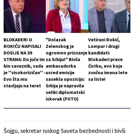
BLOKADERI O
"Dolazak
Vetirani Đokić,
ĐOKIĆU NAPISALI
Zelenskog je
Lompar i drugi
DOSIJE NA 39
ogromno priznanje
kandidati:
STRANA: Do juče im
za Srbiju!" Bivša
Blokaderi prave
bio saveznik, sada
ambasadorka
čistku, evo koja
je ''visokorizičan'' -
usred emisije
zvučna imena lete
Evo šta mu
sasekla opoziciju:
sa liste!
stavljaju na teret
Srbija je napravila
veliki diplomatski
iskorak (FOTO)
Šojgu, sekretar ruskog Saveta bezbednosti i bivši