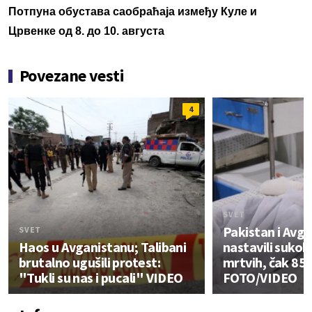
Потпуна обустава саобраћаја између Куле и
Црвенке од 8. до 10. августа
Povezane vesti
4
SVET
Pakistan i Avg
SVET
Haos u Avganistanu; Talibani
nastavili sukob
brutalno ugušili protest:
mrtvih, čak 85
"Tukli su nas i pucali" VIDEO
FOTO/VIDEO