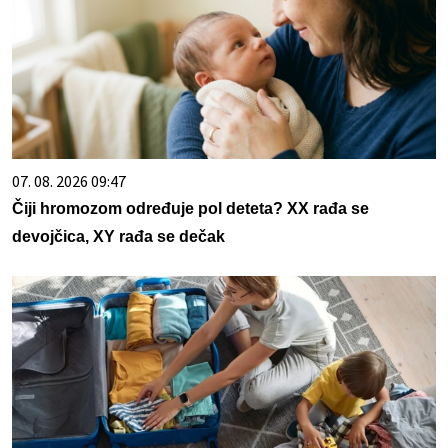
07. 08. 2026 09:47
Čiji hromozom određuje pol deteta? XX rađa se
devojčica, XY rađa se dečak