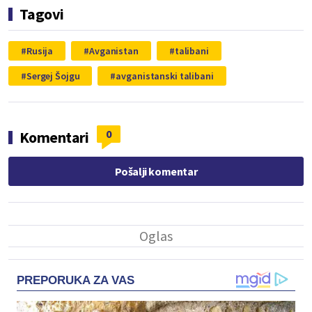
Tagovi
Rusija
Avganistan
talibani
Sergej Šojgu
avganistanski talibani
0
Komentari
Pošalji komentar
PREPORUKA ZA VAS