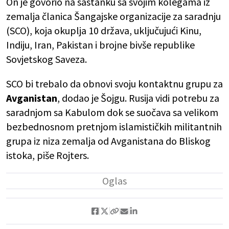
On je govorio na sastanku sa svojim kolegama iz
zemalja članica Šangajske organizacije za saradnju
(SCO), koja okuplja 10 država, uključujući Kinu,
Indiju, Iran, Pakistan i brojne bivše republike
Sovjetskog Saveza.
SCO bi trebalo da obnovi svoju kontaktnu grupu za
Avganistan
, dodao je Šojgu. Rusija vidi potrebu za
saradnjom sa Kabulom dok se suočava sa velikom
bezbednosnom pretnjom islamističkih militantnih
grupa iz niza zemalja od Avganistana do Bliskog
istoka, piše Rojters.