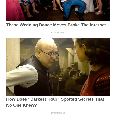
These Wedding Dance Moves Broke The Internet
Brainberries
How Does "Darkest Hour" Spotted Secrets That
No One Knew?
Brainberries