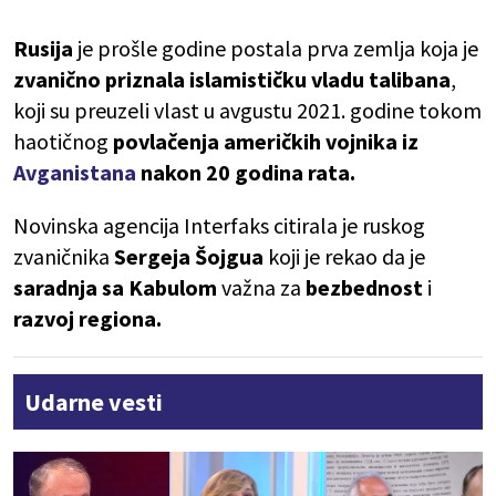
Rusija
je prošle godine postala prva zemlja koja je
zvanično priznala islamističku vladu talibana
,
koji su preuzeli vlast u avgustu 2021. godine tokom
haotičnog
povlačenja američkih vojnika iz
Avganistana
nakon 20 godina rata.
Novinska agencija Interfaks citirala je ruskog
zvaničnika
Sergeja Šojgua
koji je rekao da je
saradnja sa Kabulom
važna za
bezbednost
i
razvoj regiona.
Udarne vesti