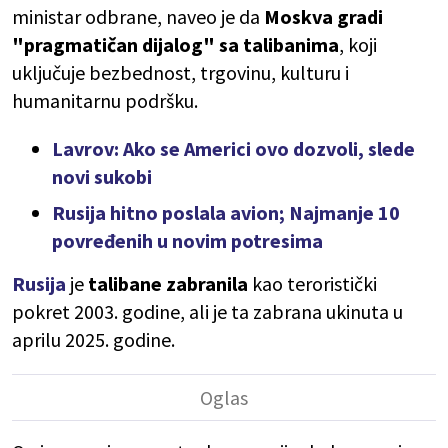
ministar odbrane, naveo je da
Moskva gradi
"pragmatičan dijalog" sa talibanima
, koji
uključuje bezbednost, trgovinu, kulturu i
humanitarnu podršku.
Lavrov: Ako se Americi ovo dozvoli, slede
novi sukobi
Rusija hitno poslala avion; Najmanje 10
povređenih u novim potresima
Rusija
je
talibane zabranila
kao teroristički
pokret 2003. godine, ali je ta zabrana ukinuta u
aprilu 2025. godine.