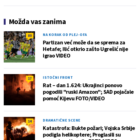
Možda vas zanima
NA KORAK OD PLEJ-OFA
80
Partizan već može da se sprema za
Hetafe; Ilić otkrio zašto Ugrešić nije
igrao VIDEO
ISTOČNI FRONT
17
Rat – dan 1.624: Ukrajinci ponovo
pogodili "ruski Amazon"; SAD pojačale
pomoć Kijevu FOTO/VIDEO
DRAMATIČNE SCENE
14
Katastrofa: Bukte požari; Vojska Srbije
podigla helikoptere; Proglasili su