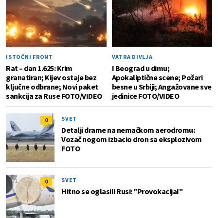
ISTOČNI FRONT
VATRA DIVLJA
Rat – dan 1.625: Krim
I Beograd u dimu;
granatiran; Kijev ostaje bez
Apokaliptične scene; Požari
ključne odbrane; Novi paket
besne u Srbiji; Angažovane sve
sankcija za Ruse FOTO/VIDEO
jedinice FOTO/VIDEO
SVET
0
Detalji drame na nemačkom aerodromu:
Vozač nogom izbacio dron sa eksplozivom
FOTO
SVET
0
Hitno se oglasili Rusi: "Provokacija!"