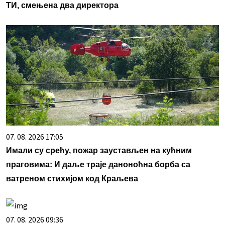
ТИ, смењена два директора
07. 08. 2026 17:05
Имали су срећу, пожар заустављен на кућним
праговима: И даље траје даноноћна борба са
ватреном стихијом код Краљева
07. 08. 2026 09:36