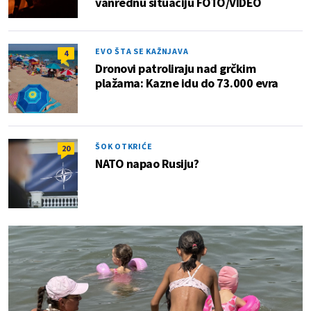
vanrednu situaciju FOTO/VIDEO
EVO ŠTA SE KAŽNJAVA
4
Dronovi patroliraju nad grčkim
plažama: Kazne idu do 73.000 evra
ŠOK OTKRIĆE
20
NATO napao Rusiju?