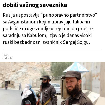
dobili važnog saveznika
Rusija uspostavlja "punopravno partnerstvo"
sa Avganistanom kojim upravljaju talibani i
podstiče druge zemlje u regionu da prošire
saradnju sa Kabulom, izjavio je danas visoki
ruski bezbednosni zvaničnik Sergej Šojgu.
Izvor:
Index.hr