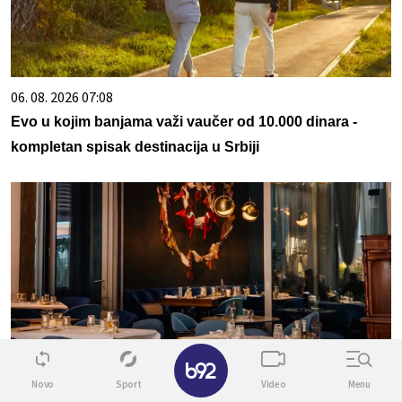
06. 08. 2026 07:08
Evo u kojim banjama važi vaučer od 10.000 dinara -
kompletan spisak destinacija u Srbiji
✕
23. 07. 2026 12:47
Novo
Sport
Video
Menu