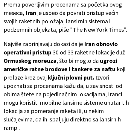
Prema poverljivim procenama sa početka ovog
meseca,
Iran
je uspeo da povrati pristup većini
svojih raketnih položaja, lansirnih sistema i
podzemnih objekata, piše "The New York Times".
Najviše zabrinjavaju dokazi da je
Iran obnovio
operativni pristup
30 od 33 raketne lokacije duž
Ormuskog moreuza
, što bi moglo da
ugrozi
američke ratne brodove i tankere za naftu
koji
prolaze kroz ovaj
ključni plovni put.
Izvori
upoznati sa procenama kažu da, u zavisnosti od
obima štete na pojedinačnim lokacijama, Iranci
mogu koristiti mobilne lansirne sisteme unutar tih
lokacija za pomeranje raketa ili, u nekim
slučajevima, da ih ispaljuju direktno sa lansirnih
rampi.