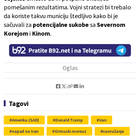
pomešanim rezultatima. Vojni stratezi bi trebalo
da koriste takvu municiju štedljivo kako bi je
sačuvali za
potencijalne sukobe
sa
Severnom
Korejom
i
Kinom
.
Tagovi
Amerika (SAD)
Donald Tramp
Iran
napad na Iran
Ormuski moreuz
naoružanje