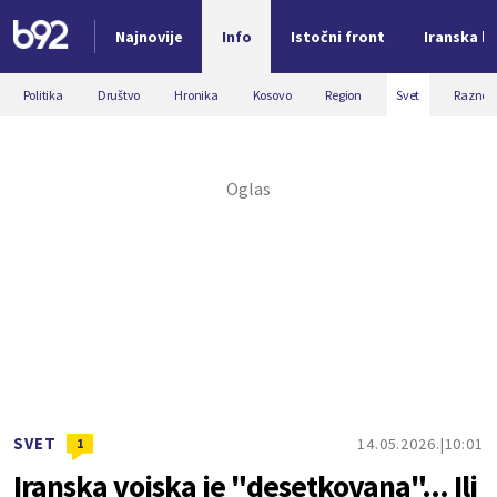
Najnovije
Info
Istočni front
Iranska kr
Nova vest
Politika
Društvo
Hronika
Kosovo
Region
Svet
Razno
SVET
14.05.2026.
10:01
1
Iranska vojska je "desetkovana"... Ili