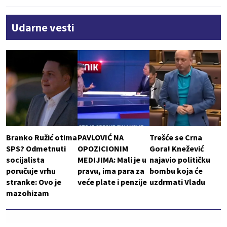
Udarne vesti
Branko Ružić otima
PAVLOVIĆ NA
Trešće se Crna
SPS? Odmetnuti
OPOZICIONIM
Gora! Knežević
socijalista
MEDIJIMA: Mali je u
najavio političku
poručuje vrhu
pravu, ima para za
bombu koja će
stranke: Ovo je
veće plate i penzije
uzdrmati Vladu
mazohizam