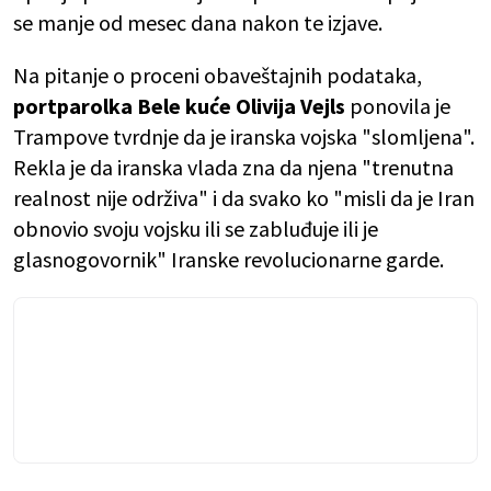
se manje od mesec dana nakon te izjave.
Na pitanje o proceni obaveštajnih podataka,
portparolka Bele kuće Olivija Vejls
ponovila je
Trampove tvrdnje da je iranska vojska "slomljena".
Rekla je da iranska vlada zna da njena "trenutna
realnost nije održiva" i da svako ko "misli da je Iran
obnovio svoju vojsku ili se zabluđuje ili je
glasnogovornik" Iranske revolucionarne garde.