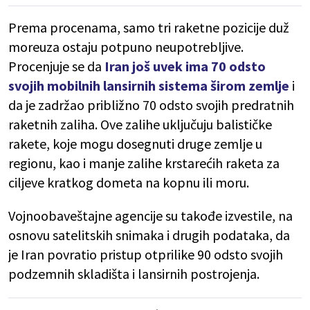
Prema procenama, samo tri raketne pozicije duž
moreuza ostaju potpuno neupotrebljive.
Procenjuje se da
Iran još uvek ima 70 odsto
svojih mobilnih lansirnih sistema širom zemlje
i
da je zadržao približno 70 odsto svojih predratnih
raketnih zaliha. Ove zalihe uključuju balističke
rakete, koje mogu dosegnuti druge zemlje u
regionu, kao i manje zalihe krstarećih raketa za
ciljeve kratkog dometa na kopnu ili moru.
Vojnoobaveštajne agencije su takođe izvestile, na
osnovu satelitskih snimaka i drugih podataka, da
je Iran povratio pristup otprilike 90 odsto svojih
podzemnih skladišta i lansirnih postrojenja.