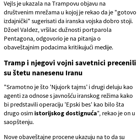
Vejls je ukazala na Trampovu objavu na
društvenim mrežama u kojoj je rekao da je "gotovo
izdajnički" sugerisati da iranska vojska dobro stoji.
Džoel Valdez, vršilac dužnosti portparola
Pentagona, odgovorio je na pitanja o
obaveštajnim podacima kritikujući medije.
Tramp i njegovi vojni savetnici precenili
su štetu nanesenu Iranu
"Sramotno je što 'Njujork tajms' i drugi deluju kao
agenti za odnose s javnošću iranskog režima kako
bi predstavili operaciju 'Epski bes' kao bilo šta
drugo osim
istorijskog dostignuća
", rekao je on u
saopštenju.
Nove obaveštajne procene ukazuju na to da su