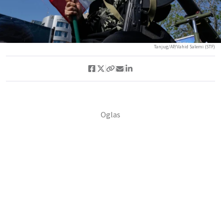
Tanjug/AP/Vahid Salemi (STF)