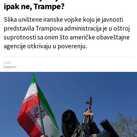
ipak ne, Trampe?
Slika uništene iranske vojske koju je javnosti
predstavila Trampova administracija je u oštroj
suprotnosti sa onim što američke obaveštajne
agencije otkrivaju u poverenju.
Izvor:
Index.hr