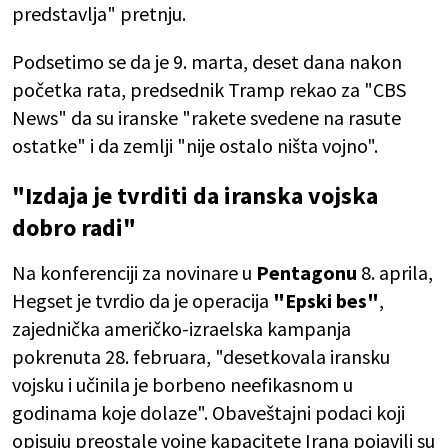
predstavlja" pretnju.
Podsetimo se da je 9. marta, deset dana nakon
početka rata, predsednik Tramp rekao za "CBS
News" da su iranske "rakete svedene na rasute
ostatke" i da zemlji "nije ostalo ništa vojno".
"Izdaja je tvrditi da iranska vojska
dobro radi"
Na konferenciji za novinare u
Pentagonu
8. aprila,
Hegset je tvrdio da je operacija
"Epski bes"
,
zajednička američko-izraelska kampanja
pokrenuta 28. februara, "desetkovala iransku
vojsku i učinila je borbeno neefikasnom u
godinama koje dolaze". Obaveštajni podaci koji
opisuju preostale vojne kapacitete Irana pojavili su