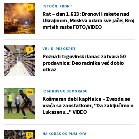
ISTOČNI FRONT
25
Rat – dan 1.623: Dronovi i rakete nad
Ukrajinom, Moskva udara sve jače; Broj
mrtvih raste FOTO/VIDEO
VELIKI PREOKRET
0
Poznati trgovinski lanac zatvara 50
prodavnica: Deo radnika već dobio
otkaz
IZ MINUSA U BEOGRADU
367
Košmaran debi kapitalca – Zvezda se
vraća sa zaostatkom; "Da zaključimo o
Lukasenu..." VIDEO
NA KORAK OD PLEJ-OFA
74