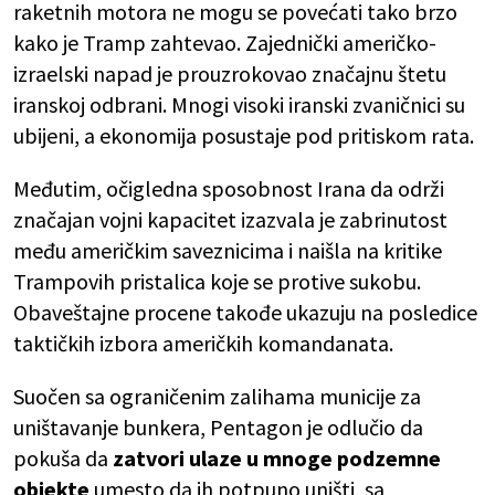
raketnih motora ne mogu se povećati tako brzo
kako je Tramp zahtevao. Zajednički američko-
izraelski napad je prouzrokovao značajnu štetu
iranskoj odbrani. Mnogi visoki iranski zvaničnici su
ubijeni, a ekonomija posustaje pod pritiskom rata.
Međutim, očigledna sposobnost Irana da održi
značajan vojni kapacitet izazvala je zabrinutost
među američkim saveznicima i naišla na kritike
Trampovih pristalica koje se protive sukobu.
Obaveštajne procene takođe ukazuju na posledice
taktičkih izbora američkih komandanata.
Suočen sa ograničenim zalihama municije za
uništavanje bunkera, Pentagon je odlučio da
pokuša da
zatvori ulaze u mnoge podzemne
objekte
umesto da ih potpuno uništi, sa