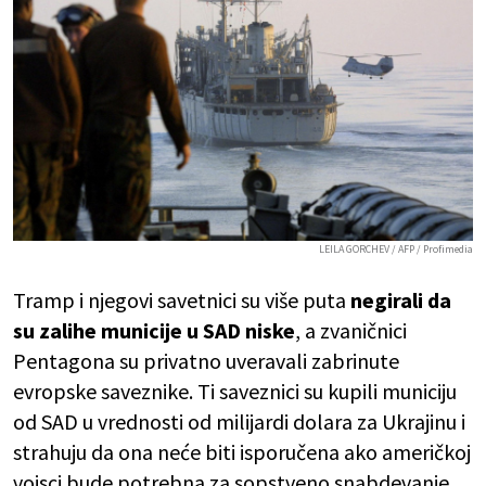
LEILA GORCHEV / AFP / Profimedia
Tramp i njegovi savetnici su više puta
negirali da
su zalihe municije u SAD niske
, a zvaničnici
Pentagona su privatno uveravali zabrinute
evropske saveznike. Ti saveznici su kupili municiju
od SAD u vrednosti od milijardi dolara za Ukrajinu i
strahuju da ona neće biti isporučena ako američkoj
vojsci bude potrebna za sopstveno snabdevanje.