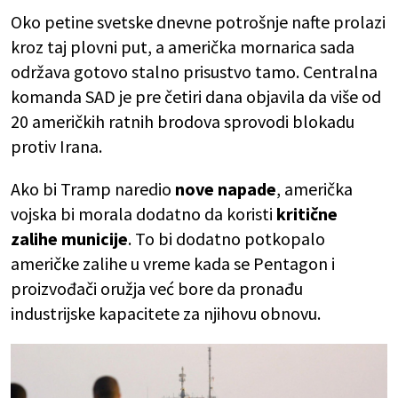
Oko petine svetske dnevne potrošnje nafte prolazi
kroz taj plovni put, a američka mornarica sada
održava gotovo stalno prisustvo tamo. Centralna
komanda SAD je pre četiri dana objavila da više od
20 američkih ratnih brodova sprovodi blokadu
protiv Irana.
Ako bi Tramp naredio
nove napade
, američka
vojska bi morala dodatno da koristi
kritične
zalihe municije
. To bi dodatno potkopalo
američke zalihe u vreme kada se Pentagon i
proizvođači oružja već bore da pronađu
industrijske kapacitete za njihovu obnovu.