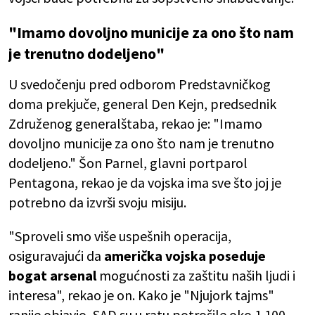
"Imamo dovoljno municije za ono što nam
je trenutno dodeljeno"
U svedočenju pred odborom Predstavničkog
doma prekjuče, general Den Kejn, predsednik
Združenog generalštaba, rekao je: "Imamo
dovoljno municije za ono što nam je trenutno
dodeljeno." Šon Parnel, glavni portparol
Pentagona, rekao je da vojska ima sve što joj je
potrebno da izvrši svoju misiju.
"Sproveli smo više uspešnih operacija,
osiguravajući da
američka vojska poseduje
bogat arsenal
mogućnosti za zaštitu naših ljudi i
interesa", rekao je on. Kako je "Njujork tajms"
ranije objavio, SAD su u ratu potrošile oko 1.100