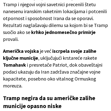
Tramp i njegovi vojni savetnici precenili štetu
nanesenu iranskim raketnim lokacijama i potcenili
otpornost i sposobnost Irana da se oporavi.
Rezultati naglašavaju dilemu sa kojom bi se Tramp
suočio ako se
krhko jednomesečno primirje
provali.
Američka vojska
je već
iscrpela svoje zalihe
ključne municije
, uključujući krstareće rakete
Tomahavk
i presretače Patriot, dok obaveštajni
podaci ukazuju da Iran zadržava značajne vojne
kapacitete, posebno oko vitalnog Ormuskog
moreuza.
Tramp negira da su američke zalihe
municije opasno niske