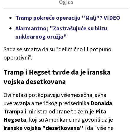
Tramp pokreće operaciju "Malj"? VIDEO
Alarmantno; "Zastrašujuće su blizu
nuklearnog oružja"
Sada se smatra da su "delimično ili potpuno
operativni".
Tramp i Hegset tvrde da je iranska
vojska desetkovana
Ovi nalazi potkopavaju višemesečna javna
uveravanja američkog predsednika
Donalda
Trampa
i ministra odbrane te zemlje
Pita
Hegseta
, koji su Amerikancima govorili da je
iranska vojska "desetkovana"
i da "više ne