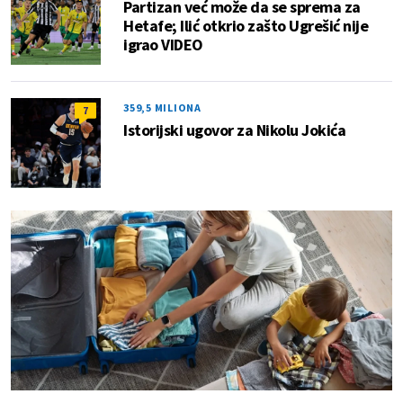
Partizan već može da se sprema za
Hetafe; Ilić otkrio zašto Ugrešić nije
igrao VIDEO
359,5 MILIONA
7
Istorijski ugovor za Nikolu Jokića