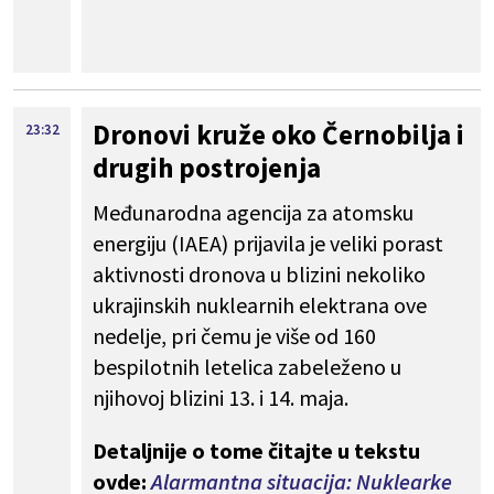
Dronovi kruže oko Černobilja i
23:32
drugih postrojenja
Međunarodna agencija za atomsku
energiju (IAEA) prijavila je veliki porast
aktivnosti dronova u blizini nekoliko
ukrajinskih nuklearnih elektrana ove
nedelje, pri čemu je više od 160
bespilotnih letelica zabeleženo u
njihovoj blizini 13. i 14. maja.
Detaljnije o tome čitajte u tekstu
ovde:
Alarmantna situacija: Nuklearke