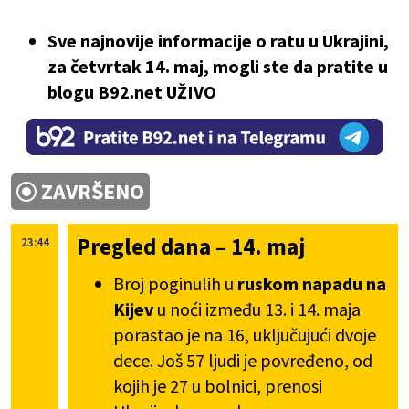
Sve najnovije informacije o ratu u Ukrajini,
za četvrtak 14. maj, mogli ste da pratite u
blogu B92.net UŽIVO
ZAVRŠENO
Pregled dana – 14. maj
23:44
Broj poginulih u
ruskom napadu na
Kijev
u noći između 13. i 14. maja
porastao je na 16, uključujući dvoje
dece. Još 57 ljudi je povređeno, od
kojih je 27 u bolnici, prenosi