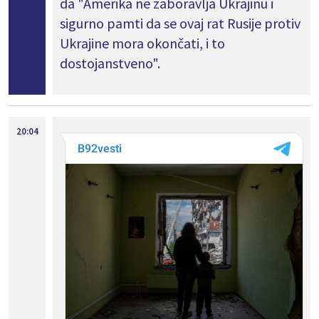
da "Amerika ne zaboravlja Ukrajinu i
sigurno pamti da se ovaj rat Rusije protiv
Ukrajine mora okončati, i to
dostojanstveno".
20:04