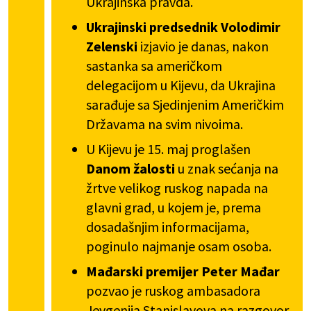
Ukrajinska pravda.
Ukrajinski predsednik Volodimir
Zelenski
izjavio je danas, nakon
sastanka sa američkom
delegacijom u Kijevu, da Ukrajina
sarađuje sa Sjedinjenim Američkim
Državama na svim nivoima.
U Kijevu je 15. maj proglašen
Danom žalosti
u znak sećanja na
žrtve velikog ruskog napada na
glavni grad, u kojem je, prema
dosadašnjim informacijama,
poginulo najmanje osam osoba.
Mađarski premijer Peter Mađar
pozvao je ruskog ambasadora
Jevgenija Stanislavova na razgovor