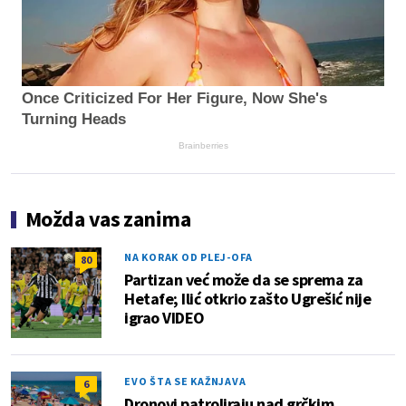
Once Criticized For Her Figure, Now She's
Turning Heads
Brainberries
Možda vas zanima
NA KORAK OD PLEJ-OFA
80
Partizan već može da se sprema za
Hetafe; Ilić otkrio zašto Ugrešić nije
igrao VIDEO
EVO ŠTA SE KAŽNJAVA
6
Dronovi patroliraju nad grčkim