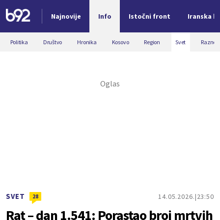
Najnovije
Info
Istočni front
Iranska kr
Nova vest
Politika
Društvo
Hronika
Kosovo
Region
Svet
Razno
SVET
14.05.2026.
23:50
28
Rat – dan 1.541: Porastao broj mrtvih