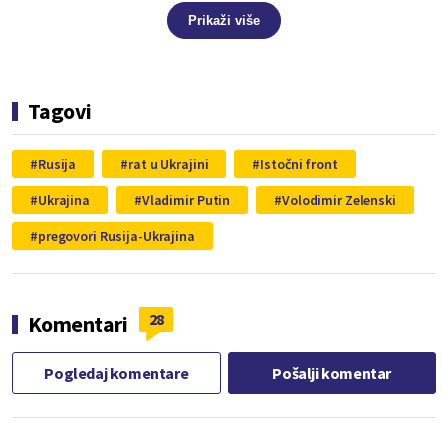
Prikaži više
Tagovi
Rusija
rat u Ukrajini
Istočni front
Ukrajina
Vladimir Putin
Volodimir Zelenski
pregovori Rusija-Ukrajina
28
Komentari
Pogledaj komentare
Pošalji komentar