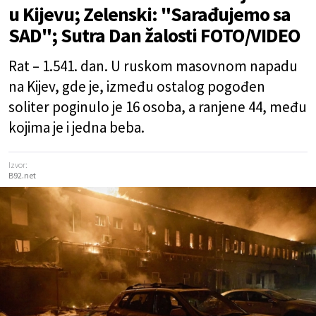
u Kijevu; Zelenski: "Sarađujemo sa
SAD"; Sutra Dan žalosti FOTO/VIDEO
Rat – 1.541. dan. U ruskom masovnom napadu
na Kijev, gde je, između ostalog pogođen
soliter poginulo je 16 osoba, a ranjene 44, među
kojima je i jedna beba.
Izvor:
B92.net