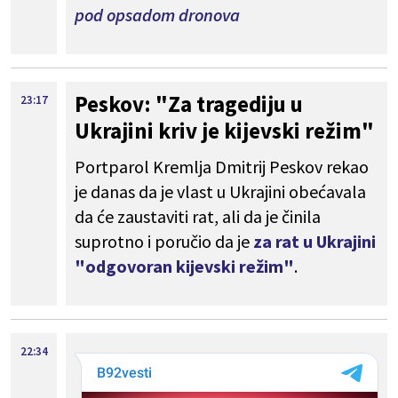
pod opsadom dronova
Peskov: "Za tragediju u
23:17
Ukrajini kriv je kijevski režim"
Portparol Kremlja Dmitrij Peskov rekao
je danas da je vlast u Ukrajini obećavala
da će zaustaviti rat, ali da je činila
suprotno i poručio da je
za rat u Ukrajini
"odgovoran kijevski režim"
.
22:34