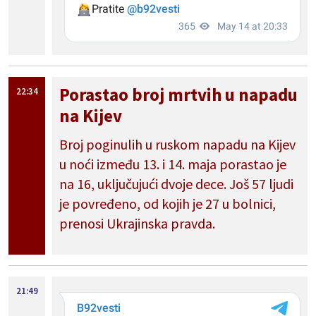
Porastao broj mrtvih u napadu
22:34
na Kijev
Broj poginulih u ruskom napadu na Kijev
u noći između 13. i 14. maja porastao je
na 16, uključujući dvoje dece. Još 57 ljudi
je povređeno, od kojih je 27 u bolnici,
prenosi Ukrajinska pravda.
21:49