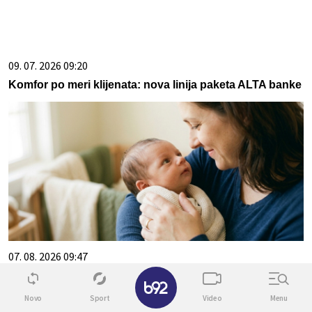
09. 07. 2026 09:20
Komfor po meri klijenata: nova linija paketa ALTA banke
07. 08. 2026 09:47
✕
Čiji hromozom određuje pol deteta? XX rađa se
devojčica, XY rađa se dečak
Novo
Sport
Video
Menu