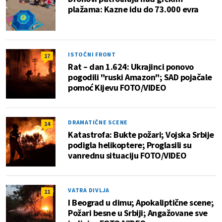
plažama: Kazne idu do 73.000 evra
ISTOČNI FRONT
17
Rat – dan 1.624: Ukrajinci ponovo
pogodili "ruski Amazon"; SAD pojačale
pomoć Kijevu FOTO/VIDEO
DRAMATIČNE SCENE
14
Katastrofa: Bukte požari; Vojska Srbije
podigla helikoptere; Proglasili su
vanrednu situaciju FOTO/VIDEO
VATRA DIVLJA
11
I Beograd u dimu; Apokaliptične scene;
Požari besne u Srbiji; Angažovane sve