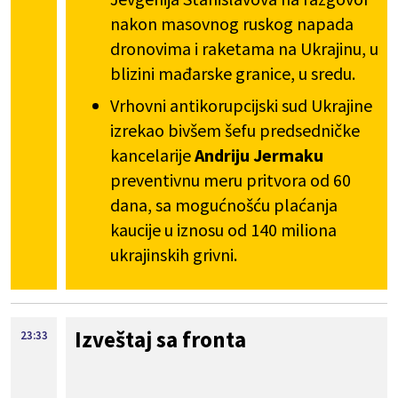
nakon masovnog ruskog napada
dronovima i raketama na Ukrajinu, u
blizini mađarske granice, u sredu.
Vrhovni antikorupcijski sud Ukrajine
izrekao bivšem šefu predsedničke
kancelarije
Andriju Jermaku
preventivnu meru pritvora od 60
dana, sa mogućnošću plaćanja
kaucije u iznosu od 140 miliona
ukrajinskih grivni.
Izveštaj sa fronta
23:33