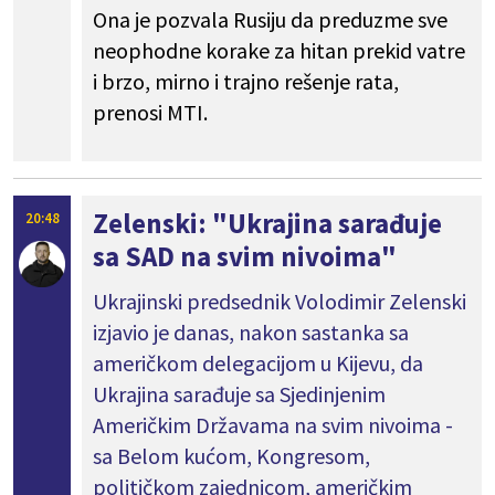
Ona je pozvala Rusiju da preduzme sve
neophodne korake za hitan prekid vatre
i brzo, mirno i trajno rešenje rata,
prenosi MTI.
Zelenski: "Ukrajina sarađuje
20:48
sa SAD na svim nivoima"
Ukrajinski predsednik Volodimir Zelenski
izjavio je danas, nakon sastanka sa
američkom delegacijom u Kijevu, da
Ukrajina sarađuje sa Sjedinjenim
Američkim Državama na svim nivoima -
sa Belom kućom, Kongresom,
političkom zajednicom, američkim