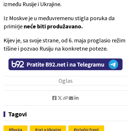
između Rusije i Ukrajine.
Iz Moskve je u međuvremenu stigla poruka da
primirje
neće biti produžavano.
Kijev je, sa svoje strane, od 6. maja proglasio režim
tišine i pozvao Rusiju na konkretne poteze.
Tagovi
Rusija
rat u Ukrajini
Istočni front