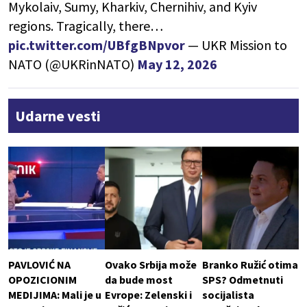
Mykolaiv, Sumy, Kharkiv, Chernihiv, and Kyiv
regions. Tragically, there…
pic.twitter.com/UBfgBNpvor
— UKR Mission to
NATO (@UKRinNATO)
May 12, 2026
Udarne vesti
PAVLOVIĆ NA
Ovako Srbija može
Branko Ružić otima
OPOZICIONIM
da bude most
SPS? Odmetnuti
MEDIJIMA: Mali je u
Evrope: Zelenski i
socijalista