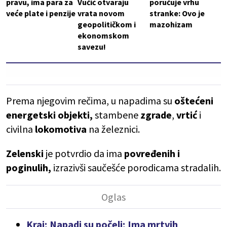
pravu, ima para za
Vučić otvaraju
poručuje vrhu
veće plate i penzije
vrata novom
stranke: Ovo je
geopolitičkom i
mazohizam
ekonomskom
savezu!
Prema njegovim rečima, u napadima su
oštećeni
energetski objekti,
stambene
zgrade
,
vrtić
i
civilna
lokomotiva
na železnici.
Zelenski
je potvrdio da ima
povređenih i
poginulih,
izrazivši saučešće porodicama stradalih.
Kraj; Napadi su počeli; Ima mrtvih