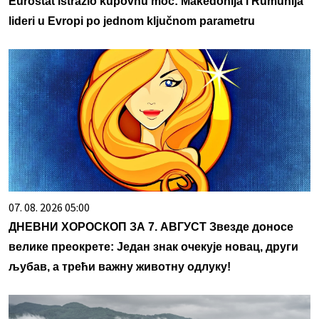
Eurostat istražio kupovnu moć: Makedonija i Rumunija
lideri u Evropi po jednom ključnom parametru
07. 08. 2026 05:00
ДНЕВНИ ХОРОСКОП ЗА 7. АВГУСТ Звезде доносе
велике преокрете: Један знак очекује новац, други
љубав, а трећи важну животну одлуку!