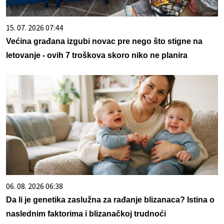
15. 07. 2026 07:44
Većina građana izgubi novac pre nego što stigne na
letovanje - ovih 7 troškova skoro niko ne planira
06. 08. 2026 06:38
Da li je genetika zaslužna za rađanje blizanaca? Istina o
naslednim faktorima i blizanačkoj trudnoći