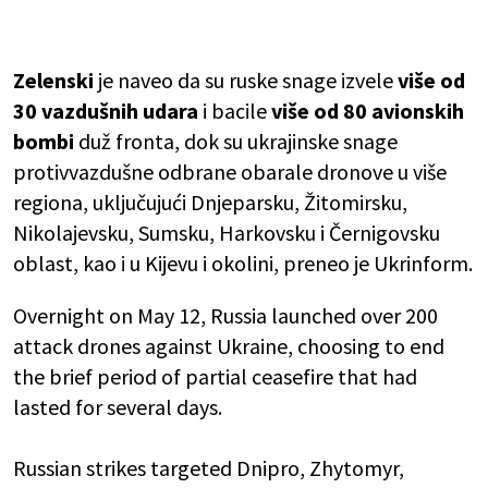
Zelenski
je naveo da su ruske snage izvele
više od
30 vazdušnih udara
i bacile
više od 80 avionskih
bombi
duž fronta, dok su ukrajinske snage
protivvazdušne odbrane obarale dronove u više
regiona, uključujući Dnjeparsku, Žitomirsku,
Nikolajevsku, Sumsku, Harkovsku i Černigovsku
oblast, kao i u Kijevu i okolini, preneo je Ukrinform.
Overnight on May 12, Russia launched over 200
attack drones against Ukraine, choosing to end
the brief period of partial ceasefire that had
lasted for several days.
Russian strikes targeted Dnipro, Zhytomyr,