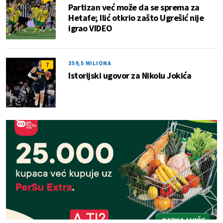
Partizan već može da se sprema za
Hetafe; Ilić otkrio zašto Ugrešić nije
igrao VIDEO
359,5 MILIONA
7
Istorijski ugovor za Nikolu Jokića