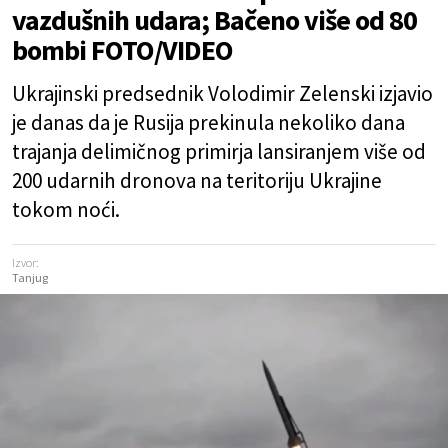
vazdušnih udara; Bačeno više od 80
bombi FOTO/VIDEO
Ukrajinski predsednik Volodimir Zelenski izjavio
je danas da je Rusija prekinula nekoliko dana
trajanja delimičnog primirja lansiranjem više od
200 udarnih dronova na teritoriju Ukrajine
tokom noći.
Izvor:
Tanjug