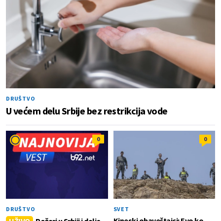
DRUŠTVO
U većem delu Srbije bez restrikcija vode
0
0
DRUŠTVO
SVET
Kineski obaveštajci: Evo ko