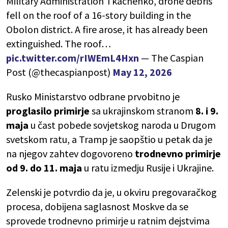
Military Administration Tkachenko, drone debris
fell on the roof of a 16-story building in the
Obolon district. A fire arose, it has already been
extinguished. The roof…
pic.twitter.com/rIWEmL4Hxn
— The Caspian
Post (@thecaspianpost)
May 12, 2026
Rusko Ministarstvo odbrane prvobitno je
proglasilo primirje
sa ukrajinskom stranom
8. i 9.
maja
u čast pobede sovjetskog naroda u Drugom
svetskom ratu, a Tramp je saopštio u petak da je
na njegov zahtev dogovoreno
trodnevno primirje
od 9. do 11. maja
u ratu izmedju Rusije i Ukrajine.
Zelenski je potvrdio da je, u okviru pregovaračkog
procesa, dobijena saglasnost Moskve da se
sprovede trodnevno primirje u ratnim dejstvima