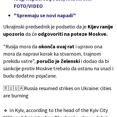
FOTO/VIDEO
"Spremaju se novi napadi"
Ukrajinski predsednik je podsetio da je
Kijev ranije
upozorio
da će
odgovoriti na poteze Moskve.
"Rusija mora da
okonča ovaj rat
i upravo ona
mora da napravi korak ka stvarnom, trajnom
prekidu vatre",
poručio je Zelenski
i dodao da bi
sankcije protiv Moskve trebalo da ostanu na snazi i
budu dodatno pojačane.
🇷🇺🇺🇦Russia resumed strikes on Ukraine: cities
are burning
🔹 In Kyiv, according to the head of the Kyiv City