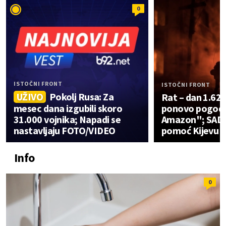
0
ISTOČNI FRONT
ISTOČNI FRONT
UŽIVO
Pokolj Rusa: Za
Rat – dan 1.624
mesec dana izgubili skoro
ponovo pogodil
31.000 vojnika; Napadi se
Amazon"; SAD 
nastavljaju FOTO/VIDEO
pomoć Kijevu 
Info
0