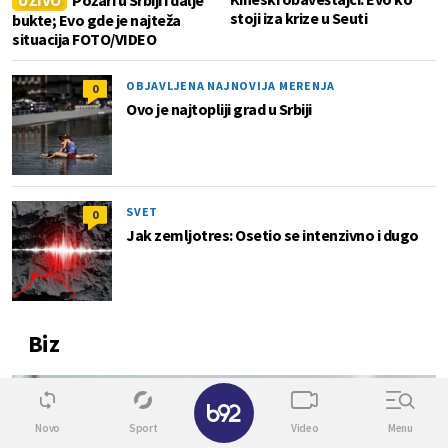
UŽIVO
Požari u Srbiji i dalje
stoji iza krize u Seuti
bukte; Evo gde je najteža
situacija FOTO/VIDEO
OBJAVLJENA NAJNOVIJA MERENJA
0
Ovo je najtopliji grad u Srbiji
SVET
0
Jak zemljotres: Osetio se intenzivno i dugo
Biz
0
✕
Novo
Sport
Video
Menu