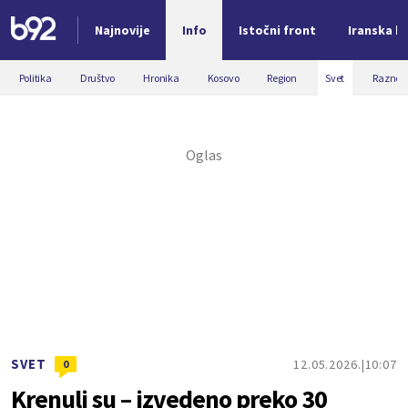
Najnovije
Info
Istočni front
Iranska kr
Nova vest
Politika
Društvo
Hronika
Kosovo
Region
Svet
Razno
SVET
12.05.2026.
10:07
0
Krenuli su – izvedeno preko 30