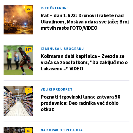
ISTOČNI FRONT
25
Rat – dan 1.623: Dronovi i rakete nad
Ukrajinom, Moskva udara sve jače; Broj
mrtvih raste FOTO/VIDEO
IZ MINUSA U BEOGRADU
367
Košmaran debi kapitalca – Zvezda se
vraća sa zaostatkom; "Da zaključimo o
Lukasenu..." VIDEO
VELIKI PREOKRET
0
Poznati trgovinski lanac zatvara 50
prodavnica: Deo radnika već dobio
otkaz
NA KORAK OD PLEJ-OFA
40