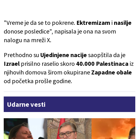
"Vreme je da se to pokrene.
Ektremizam
i
nasilje
donose posledice", napisala je ona na svom
nalogu na mreži X.
Prethodno su
Ujedinjene nacije
saopštila da je
Izrael
prisilno raselio skoro
40.000 Palestinaca
iz
njihovih domova širom okupirane
Zapadne obale
od početka prošle godine.
Udarne vesti