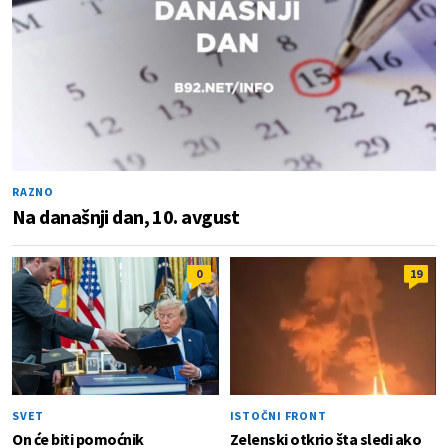
RAZNO
Na današnji dan, 10. avgust
0
19
SVET
ISTOČNI FRONT
On će biti pomoćnik
Zelenski otkrio šta sledi ako