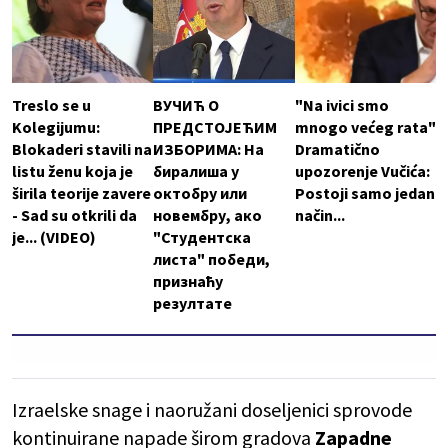
Treslo se u
ВУЧИЋ О
"Na ivici smo
Kolegijumu:
ПРЕДСТОЈЕЋИМ
mnogo većeg rata"
Blokaderi stavili na
ИЗБОРИМА: На
Dramatično
listu ženu koja je
биралиша у
upozorenje Vučića:
širila teorije zavere
октобру или
Postoji samo jedan
- Sad su otkrili da
новембру, ако
način...
je... (VIDEO)
"Студентска
листа" победи,
признаћу
резултате
Izraelske snage i naoružani doseljenici sprovode
kontinuirane napade širom gradova
Zapadne