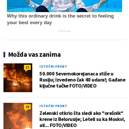
Why this ordinary drink is the secret to feeling
your best every day
CTA Love
Možda vas zanima
ISTOČNI FRONT
17
50.000 Severnokorejanaca stiže u
Rusiju; Izvedeno čak 40 udara!; Gađane
ključne tačke FOTO/VIDEO
ISTOČNI FRONT
19
Zelenski otkrio šta sledi ako "orešnik"
krene iz Belorusije; Leteli su ka Moskvi,
ali... FOTO/VIDEO