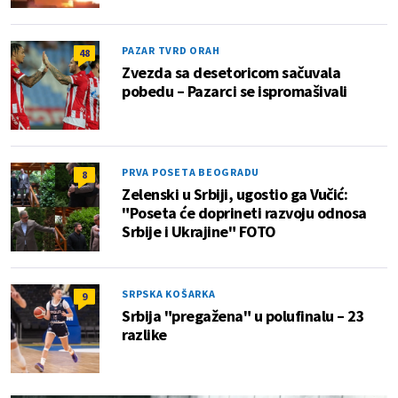
PAZAR TVRD ORAH
48
Zvezda sa desetoricom sačuvala
pobedu – Pazarci se ispromašivali
PRVA POSETA BEOGRADU
8
Zelenski u Srbiji, ugostio ga Vučić:
"Poseta će doprineti razvoju odnosa
Srbije i Ukrajine" FOTO
SRPSKA KOŠARKA
9
Srbija "pregažena" u polufinalu – 23
razlike