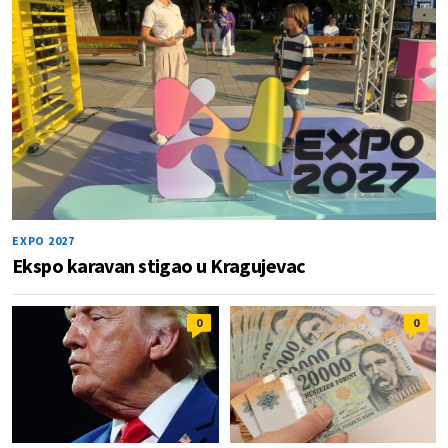
EXPO 2027
Ekspo karavan stigao u Kragujevac
0
0