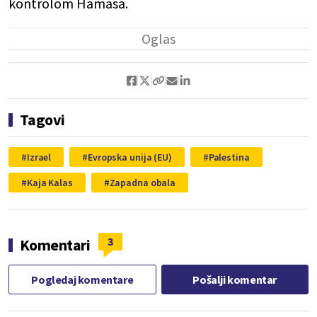
kontrolom Hamasa.
Tagovi
Izrael
Evropska unija (EU)
Palestina
Kaja Kalas
Zapadna obala
3
Komentari
Pogledaj komentare
Pošalji komentar