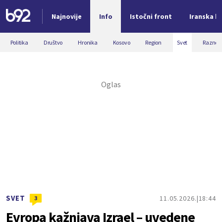
Najnovije
Info
Istočni front
Iranska kr
Nova vest
Politika
Društvo
Hronika
Kosovo
Region
Svet
Razno
SVET
11.05.2026.
18:44
3
Evropa kažnjava Izrael – uvedene