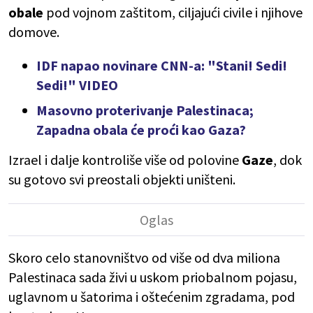
obale
pod vojnom zaštitom, ciljajući civile i njihove
domove.
IDF napao novinare CNN-a: "Stani! Sedi!
Sedi!" VIDEO
Masovno proterivanje Palestinaca;
Zapadna obala će proći kao Gaza?
Izrael i dalje kontroliše više od polovine
Gaze
, dok
su gotovo svi preostali objekti uništeni.
Skoro celo stanovništvo od više od dva miliona
Palestinaca sada živi u uskom priobalnom pojasu,
uglavnom u šatorima i oštećenim zgradama, pod