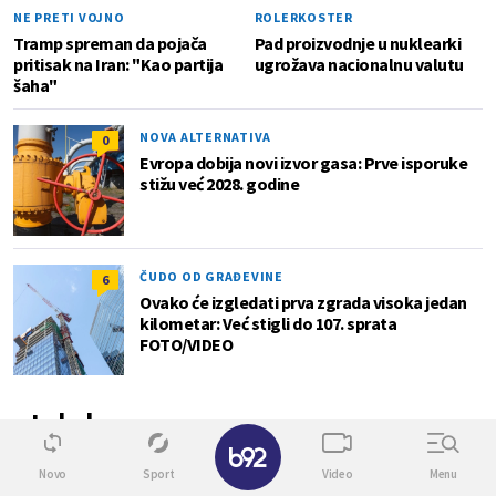
NE PRETI VOJNO
ROLERKOSTER
Tramp spreman da pojača
Pad proizvodnje u nuklearki
pritisak na Iran: "Kao partija
ugrožava nacionalnu valutu
šaha"
NOVA ALTERNATIVA
0
Evropa dobija novi izvor gasa: Prve isporuke
stižu već 2028. godine
ČUDO OD GRAĐEVINE
6
Ovako će izgledati prva zgrada visoka jedan
kilometar: Već stigli do 107. sprata
FOTO/VIDEO
Lokal
✕
Novo
Sport
Video
Menu
0