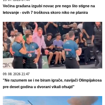
Većina građana izgubi novac pre nego što stigne na
letovanje - ovih 7 troškova skoro niko ne planira
09. 08. 2026 21:47
"Ne razumem se i ne biram igrače, navijači Olimpijakosa
pre deset godina u dvorani vikali ofsajd"