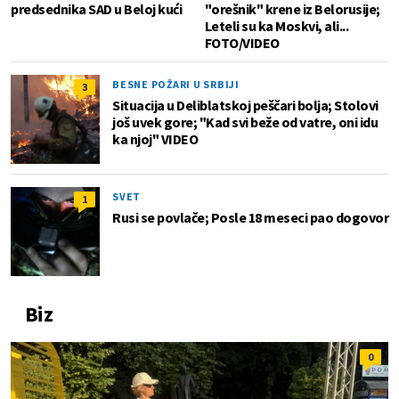
predsednika SAD u Beloj kući
"orešnik" krene iz Belorusije;
Leteli su ka Moskvi, ali...
FOTO/VIDEO
BESNE POŽARI U SRBIJI
3
Situacija u Deliblatskoj peščari bolja; Stolovi
još uvek gore; "Kad svi beže od vatre, oni idu
ka njoj" VIDEO
SVET
1
Rusi se povlače; Posle 18 meseci pao dogovor
Biz
0