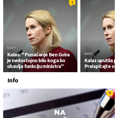
1
SVET
Kalas: "Ponašanje Ben Gvira
SVET
je nedostojno bilo koga ko
Kalas uputila p
obavlja funkciju ministra"
Preispitajte od
Info
0