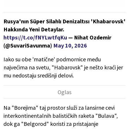
Rusya'nın Süper Silahlı Denizaltısı 'Khabarovsk'
Hakkında Yeni Detaylar.
https://t.co/fNYLwtfqKu
— Nihat Ozdemir
(@SuvariSavunma)
May 10, 2026
Iako su obe 'matične' podmornice među
najvećima na svetu, "Habarovsk" je nešto kraći jer
mu nedostaju središnji delovi.
Na "Borejima" taj prostor služi za lansirne cevi
interkontinentalnih balističkih raketa "Bulava",
dok ga "Belgorod" koristi za pristajanje