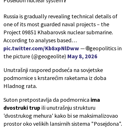
Poseidon nuclear system❓
Russia is gradually revealing technical details of
one of its most guarded naval projects – the
Project 09851 Khabarovsk nuclear submarine.
According to analyses based…
pic.twitter.com/Kb8xpNlDww
— 🌐geopolitics in
the picture (@geogeolite)
May 8, 2026
Unutrašnji raspored podseća na sovjetske
podmornice s krstarećim raketama iz doba
Hladnog rata.
Suton pretpostavlja da podmornica
ima
dvostruki trup
ili unutrašnju strukturu
'dvostrukog mehura' kako bi se maksimalizovao
prostor oko velikih lansirnih sistema "Posejdona".