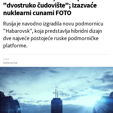
"dvostruko čudovište"; Izazvaće
nuklearni cunami FOTO
Rusija je navodno izgradila novu podmornicu
"Habarovsk", koja predstavlja hibridni dizajn
dve najveće postojeće ruske podmorničke
platforme.
Izvor:
Večernji list