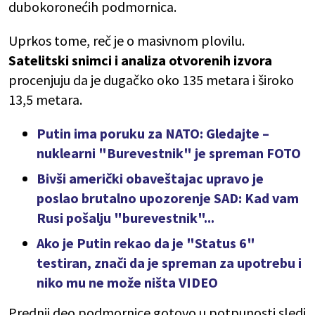
dubokoronećih podmornica.
Uprkos tome, reč je o masivnom plovilu.
Satelitski snimci i analiza otvorenih izvora
procenjuju da je dugačko oko 135 metara i široko
13,5 metara.
Putin ima poruku za NATO: Gledajte –
nuklearni "Burevestnik" je spreman FOTO
Bivši američki obaveštajac upravo je
poslao brutalno upozorenje SAD: Kad vam
Rusi pošalju "burevestnik"...
Ako je Putin rekao da je "Status 6"
testiran, znači da je spreman za upotrebu i
niko mu ne može ništa VIDEO
Prednji deo podmornice gotovo u potpunosti sledi