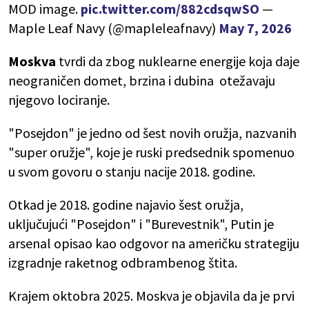
MOD image.
pic.twitter.com/882cdsqwSO
—
Maple Leaf Navy (@mapleleafnavy)
May 7, 2026
Moskva
tvrdi da zbog nuklearne energije koja daje
neograničen domet, brzina i dubina otežavaju
njegovo lociranje.
"Posejdon" je jedno od šest novih oružja, nazvanih
"super oružje", koje je ruski predsednik spomenuo
u svom govoru o stanju nacije 2018. godine.
Otkad je 2018. godine najavio šest oružja,
uključujući "Posejdon" i "Burevestnik", Putin je
arsenal opisao kao odgovor na američku strategiju
izgradnje raketnog odbrambenog štita.
Krajem oktobra 2025. Moskva je objavila da je prvi