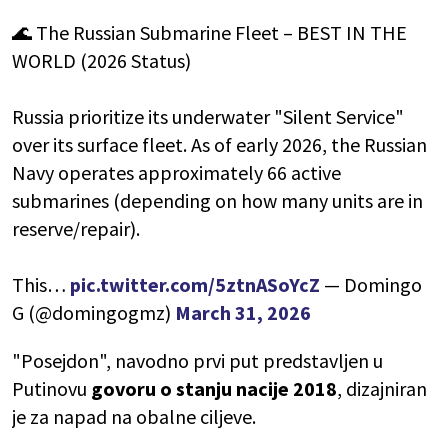
🌊 The Russian Submarine Fleet – BEST IN THE
WORLD (2026 Status)
Russia prioritize its underwater "Silent Service"
over its surface fleet. As of early 2026, the Russian
Navy operates approximately 66 active
submarines (depending on how many units are in
reserve/repair).
This…
pic.twitter.com/5ztnASoYcZ
— Domingo
G (@domingogmz)
March 31, 2026
"Posejdon", navodno prvi put predstavljen u
Putinovu
govoru o stanju nacije 2018
, dizajniran
je za napad na obalne ciljeve.