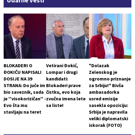
Udarne vesti
BLOKADERI O
Vetirani Đokić,
"Dolazak
ĐOKIĆU NAPISALI
Lompar i drugi
Zelenskog je
DOSIJE NA 39
kandidati:
ogromno priznanje
STRANA: Do juče im
Blokaderi prave
za Srbiju!" Bivša
bio saveznik, sada
čistku, evo koja
ambasadorka
je ''visokorizičan'' -
zvučna imena lete
usred emisije
Evo šta mu
sa liste!
sasekla opoziciju:
stavljaju na teret
Srbija je napravila
veliki diplomatski
iskorak (FOTO)