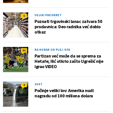
VELIKI PREOKRET
0
Poznati trgovinski lanac zatvara 50
prodavnica: Deo radnika već dobio
otkaz
NA KORAK OD PLEJ-OFA
80
Partizan već može da se sprema za
Hetafe; Ilić otkrio zašto Ugrešić nije
igrao VIDEO
SVET
4
Počinje veliki lov: Amerika nudi
nagradu od 100 miliona dolara