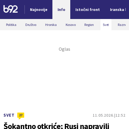
Najnovije
Info
Istočni front
Iranska kr
Nova vest
Politika
Društvo
Hronika
Kosovo
Region
Svet
Razno
SVET
11.05.2026.
12:52
27
Šokantno otkriće; Rusi napravili