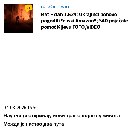
ISTOČNI FRONT
17
Rat – dan 1.624: Ukrajinci ponovo
pogodili "ruski Amazon"; SAD pojačale
pomoć Kijevu FOTO/VIDEO
07. 08. 2026 15:50
Научници откривају нови траг о пореклу живота:
Можда је настао два пута