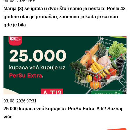
06. 08. 2026 09:39
Marija (3) se igrala u dvorištu i samo je nestala: Posle 42
godine otac je pronašao, zanemeo je kada je saznao
gde je bila
03. 08. 2026 07:31
25.000 kupaca već kupuje uz PerSu Extra. A ti? Saznaj
više