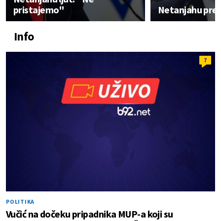
pristajemo"
Netanjahu pre
Info
7
POLITIKA
Vučić na dočeku pripadnika MUP-a koji su