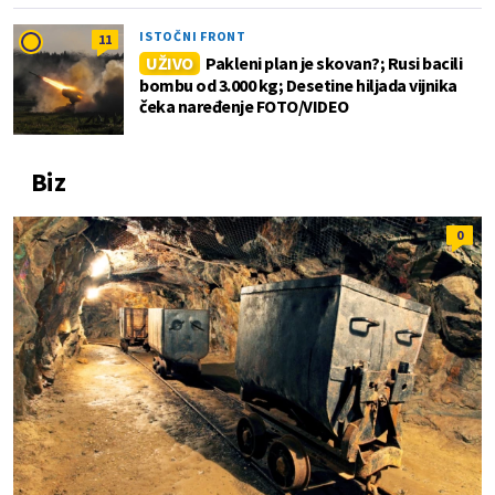
ISTOČNI FRONT
11
UŽIVO
Pakleni plan je skovan?; Rusi bacili
bombu od 3.000 kg; Desetine hiljada vijnika
čeka naređenje FOTO/VIDEO
Biz
0