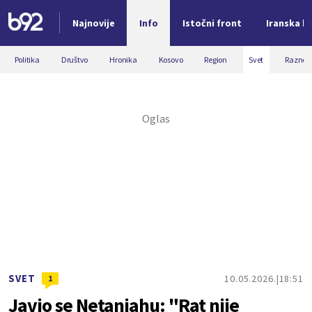
Najnovije
Info
Istočni front
Iranska kr
Nova vest
Politika
Društvo
Hronika
Kosovo
Region
Svet
Razno
SVET
10.05.2026.
18:51
1
Javio se Netanjahu: "Rat nije