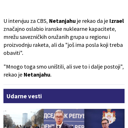
U intervjuu za CBS,
Netanjahu
je rekao da je
Izrael
značajno oslabio iranske nuklearne kapacitete,
mrežu savezničkih oružanih grupa u regionu i
proizvodnju raketa, ali da "još ima posla koji treba
obaviti".
"Mnogo toga smo uništili, ali sve to i dalje postoji",
rekao je
Netanjahu
.
Udarne vesti