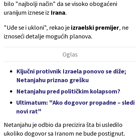
bilo "najbolji način" da se visoko obogaćeni
uranijum iznese iz
Irana
.
"Uđe se i ukloni", rekao je
izraelski premijer
, ne
iznoseći detalje mogućih planova.
Ključni protivnik Izraela ponovo se diže;
Netanjahu priznao grešku
Netanjahu pred političkim kolapsom?
Ultimatum: "Ako dogovor propadne – sledi
novi rat"
Netanjahu je odbio da precizira šta bi usledilo
ukoliko dogovor sa Iranom ne bude postignut.