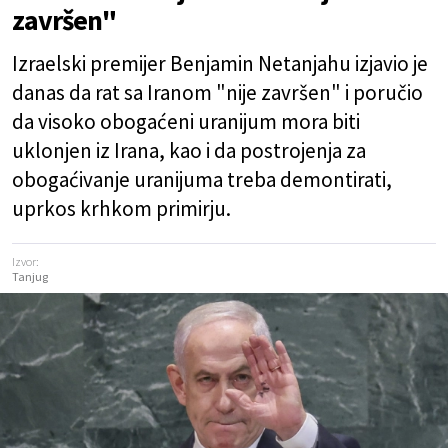
završen"
Izraelski premijer Benjamin Netanjahu izjavio je
danas da rat sa Iranom "nije završen" i poručio
da visoko obogaćeni uranijum mora biti
uklonjen iz Irana, kao i da postrojenja za
obogaćivanje uranijuma treba demontirati,
uprkos krhkom primirju.
Izvor:
Tanjug