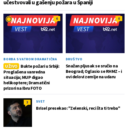
učestvovali u gašenju požara u Španiji
6
0
BORBA S VATROM DRAMATIČNA
DRUŠTVO
Snažan pljusak se sručio na
UŽIVO
Bukte požari u Srbiji:
Beograd; Oglasio se RHMZ – i
Proglašena vanredna
ovi delovi zemlje na udaru
situacija; MUP digao
helikoptere; Dramatični
prizori na Ibru FOTO
SVET
3
Brisel presekao: "Zelenski, reci šta ti treba"