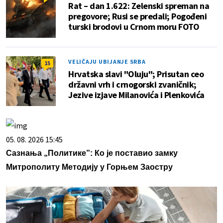
Rat – dan 1.622: Zelenski spreman na
pregovore; Rusi se predali; Pogođeni
turski brodovi u Crnom moru FOTO
VELIČAJU UBIJANJE SRBA
15
Hrvatska slavi "Oluju"; Prisutan ceo
državni vrh i crnogorski zvaničnik;
Jezive izjave Milanovića i Plenkovića
05. 08. 2026 15:45
Сазнања „Политике”: Ко је поставио замку
Митрополиту Методију у Горњем Заостру