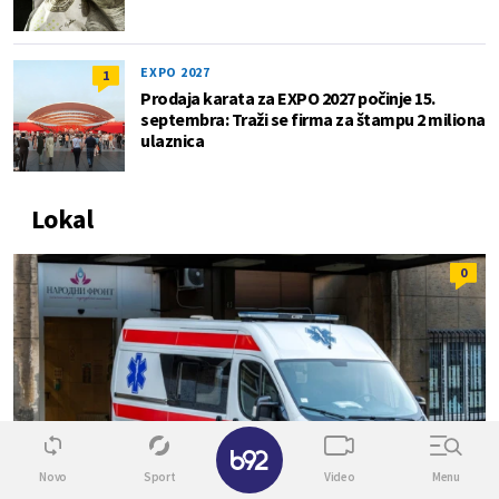
EXPO 2027
1
Prodaja karata za EXPO 2027 počinje 15.
septembra: Traži se firma za štampu 2 miliona
ulaznica
Lokal
0
✕
Novo
Sport
Video
Menu