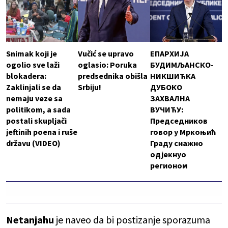
Snimak koji je
Vučić se upravo
ЕПАРХИЈА
ogolio sve laži
oglasio: Poruka
БУДИМЉАНСКО-
blokadera:
predsednika obišla
НИКШИЋКА
Zaklinjali se da
Srbiju!
ДУБОКО
nemaju veze sa
ЗАХВАЛНА
politikom, a sada
ВУЧИЋУ:
postali skupljači
Председников
jeftinih poena i ruše
говор у Мркоњић
državu (VIDEO)
Граду снажно
одјекнуо
регионом
Netanjahu
je naveo da bi postizanje sporazuma