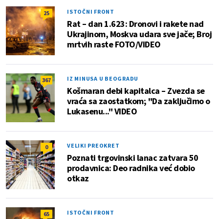
ISTOČNI FRONT
25
Rat – dan 1.623: Dronovi i rakete nad
Ukrajinom, Moskva udara sve jače; Broj
mrtvih raste FOTO/VIDEO
IZ MINUSA U BEOGRADU
367
Košmaran debi kapitalca – Zvezda se
vraća sa zaostatkom; "Da zaključimo o
Lukasenu..." VIDEO
VELIKI PREOKRET
0
Poznati trgovinski lanac zatvara 50
prodavnica: Deo radnika već dobio
otkaz
ISTOČNI FRONT
65