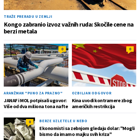
TRAŽE PRERADU U ZEMLJI
Kongo zabranio izvoz važnih ruda: Skočile cene na
berzi metala
0
0
ARANŽMAN "PUNO ZA PRAZNO"
OZBILJAN ODGOVOR
JANAF i MOL potpisali ugovor:
Kina uvodi kontramere zbog
Više od dva miliona tona nafte
američkih restrikcija
BERZE UZLETELE U NEBO
0
Ekonomisti sa zebnjom gledaju dolar: "Mogli
bismo da imamo majku svih kriza"