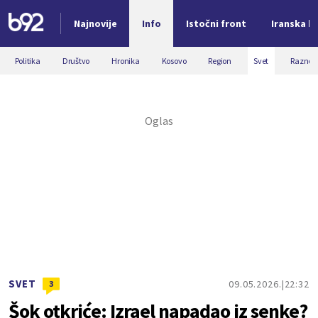
Najnovije
Info
Istočni front
Iranska kr
Nova vest
Politika
Društvo
Hronika
Kosovo
Region
Svet
Razno
SVET
09.05.2026.
22:32
3
Šok otkriće: Izrael napadao iz senke?