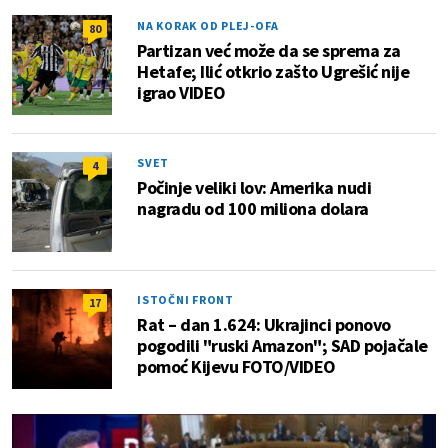
NA KORAK OD PLEJ-OFA
80
Partizan već može da se sprema za
Hetafe; Ilić otkrio zašto Ugrešić nije
igrao VIDEO
SVET
4
Počinje veliki lov: Amerika nudi
nagradu od 100 miliona dolara
ISTOČNI FRONT
17
Rat – dan 1.624: Ukrajinci ponovo
pogodili "ruski Amazon"; SAD pojačale
pomoć Kijevu FOTO/VIDEO