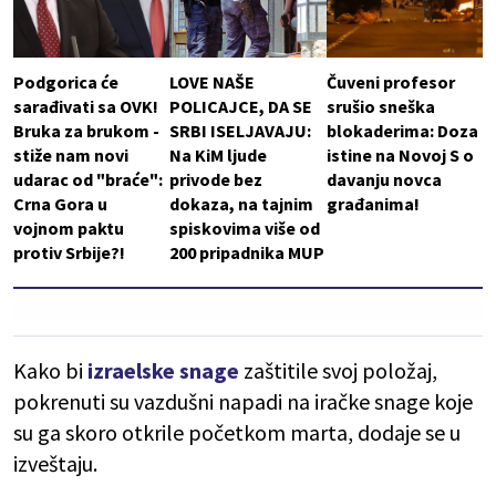
Podgorica će
LOVE NAŠE
Čuveni profesor
sarađivati sa OVK!
POLICAJCE, DA SE
srušio sneška
Bruka za brukom -
SRBI ISELJAVAJU:
blokaderima: Doza
stiže nam novi
Na KiM ljude
istine na Novoj S o
udarac od "braće":
privode bez
davanju novca
Crna Gora u
dokaza, na tajnim
građanima!
vojnom paktu
spiskovima više od
protiv Srbije?!
200 pripadnika MUP
Kako bi
izraelske snage
zaštitile svoj položaj,
pokrenuti su vazdušni napadi na iračke snage koje
su ga skoro otkrile početkom marta, dodaje se u
izveštaju.