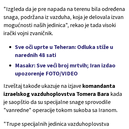
"Izgleda da je pre napada na terenu bila određena
snaga, podržana iz vazduha, koja je delovala izvan
mogućnosti naših jedinica", rekao je tada visoki
irački vojni zvaničnik.
Sve oči uprte u Teheran: Odluka stiže u
narednih 48 sati
Masakr: Sve veći broj mrtvih; Iran izdao
upozorenje FOTO/VIDEO
Izveštaj takođe ukazuje na izjave
komandanta
izraelskog vazduhoplovstva Tomera Bara
kada
je saopštio da su specijalne snage sprovodile
"vanredne" operacije tokom sukoba sa Iranom.
"Trupe specijalnih jedinica vazduhoplovstva