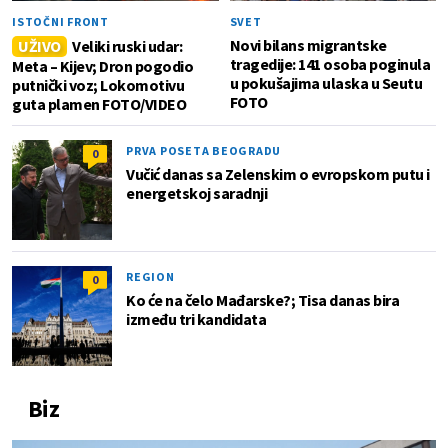
ISTOČNI FRONT
SVET
Novi bilans migrantske
UŽIVO
Veliki ruski udar:
tragedije: 141 osoba poginula
Meta – Kijev; Dron pogodio
u pokušajima ulaska u Seutu
putnički voz; Lokomotivu
FOTO
guta plamen FOTO/VIDEO
PRVA POSETA BEOGRADU
0
Vučić danas sa Zelenskim o evropskom putu i
energetskoj saradnji
REGION
0
Ko će na čelo Mađarske?; Tisa danas bira
između tri kandidata
Biz