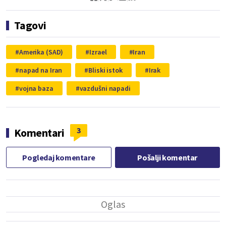
Tagovi
Amerika (SAD)
Izrael
Iran
napad na Iran
Bliski istok
Irak
vojna baza
vazdušni napadi
3
Komentari
Pogledaj komentare
Pošalji komentar