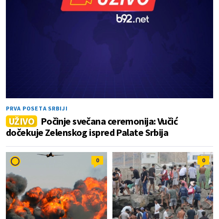
PRVA POSETA SRBIJI
UŽIVO
Počinje svečana ceremonija: Vučić
dočekuje Zelenskog ispred Palate Srbija
0
0