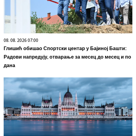
08. 08. 2026 07:00
Глишић обишао Спортски центар у Бајиној Башти:
Радови напредују, отварање за месец до месец и по
дана