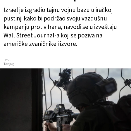
Izrael je izgradio tajnu vojnu bazu u iračkoj
pustinji kako bi podržao svoju vazdušnu
kampanju protiv Irana, navodi se u izveštaju
Wall Street Journal-a koji se poziva na
američke zvaničnike i izvore.
Izvor:
Tanjug