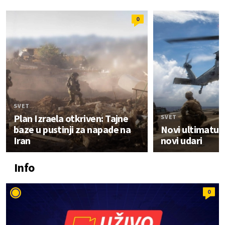
0
SVET
Plan Izraela otkriven: Tajne
SVET
baze u pustinji za napade na
Novi ultimatum:
Iran
novi udari
Info
0