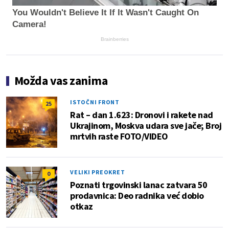
You Wouldn't Believe It If It Wasn't Caught On
Camera!
Brainberries
Možda vas zanima
ISTOČNI FRONT
25
Rat – dan 1.623: Dronovi i rakete nad
Ukrajinom, Moskva udara sve jače; Broj
mrtvih raste FOTO/VIDEO
VELIKI PREOKRET
0
Poznati trgovinski lanac zatvara 50
prodavnica: Deo radnika već dobio
otkaz