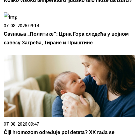
Koliko visoku temperaturu ljudsko telo može da izdrži?
07. 08. 2026 09:14
Сазнања „Политике”: Црна Гора следећа у војном
савезу Загреба, Тиране и Приштине
07. 08. 2026 09:47
Čiji hromozom određuje pol deteta? XX rađa se