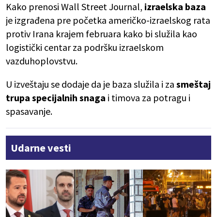
Kako prenosi Wall Street Journal,
izraelska baza
je izgrađena pre početka američko-izraelskog rata
protiv Irana krajem februara kako bi služila kao
logistički centar za podršku izraelskom
vazduhoplovstvu.
U izveštaju se dodaje da je baza služila i za
smeštaj
trupa specijalnih snaga
i timova za potragu i
spasavanje.
Udarne vesti