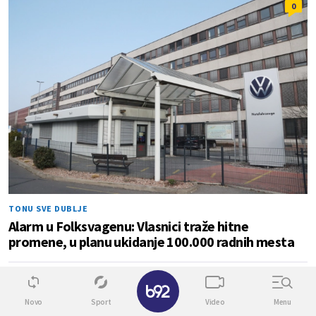
0
TONU SVE DUBLJE
Alarm u Folksvagenu: Vlasnici traže hitne
promene, u planu ukidanje 100.000 radnih mesta
✕
0
0
Novo
Sport
Video
Menu