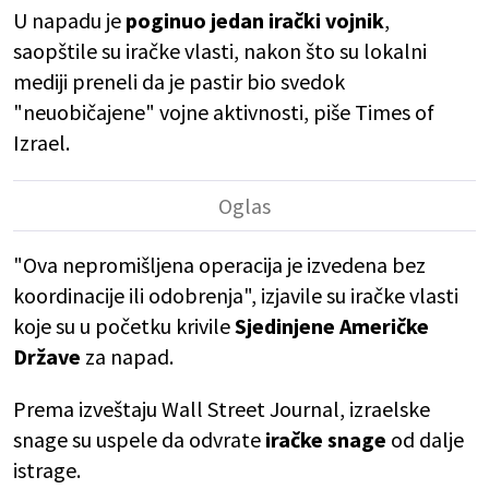
U napadu je
poginuo jedan irački vojnik
,
saopštile su iračke vlasti, nakon što su lokalni
mediji preneli da je pastir bio svedok
"neuobičajene" vojne aktivnosti, piše Times of
Izrael.
"Ova nepromišljena operacija je izvedena bez
koordinacije ili odobrenja", izjavile su iračke vlasti
koje su u početku krivile
Sjedinjene Američke
Države
za napad.
Prema izveštaju Wall Street Journal, izraelske
snage su uspele da odvrate
iračke snage
od dalje
istrage.