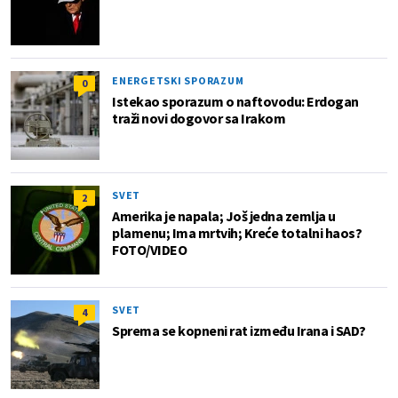
ENERGETSKI SPORAZUM
0
Istekao sporazum o naftovodu: Erdogan
traži novi dogovor sa Irakom
SVET
2
Amerika je napala; Još jedna zemlja u
plamenu; Ima mrtvih; Kreće totalni haos?
FOTO/VIDEO
SVET
4
Sprema se kopneni rat između Irana i SAD?