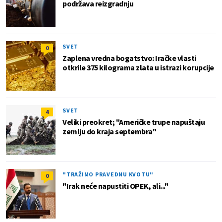
podržava reizgradnju
SVET
0
Zaplena vredna bogatstvo: Iračke vlasti
otkrile 375 kilograma zlata u istrazi korupcije
SVET
4
Veliki preokret; "Američke trupe napuštaju
zemlju do kraja septembra"
"TRAŽIMO PRAVEDNU KVOTU"
0
"Irak neće napustiti OPEK, ali..."