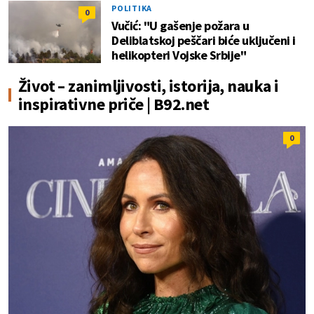
POLITIKA
0
Vučić: "U gašenje požara u
Deliblatskoj peščari biće uključeni i
helikopteri Vojske Srbije"
Život – zanimljivosti, istorija, nauka i
inspirativne priče | B92.net
0