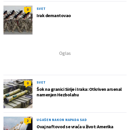
SVET
0
Irak demantovao
SVET
0
Šok na granici Sirije i Iraka: Otkriven arsenal
namenjen Hezbolahu
UGAŠEN NAKON NAPADA SAD
2
Ovaj naftovod se vraća u život: Amerika