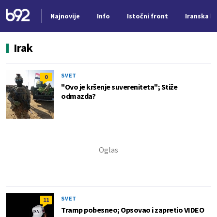
Najnovije
Info
Istočni front
Iranska kr
Nova vest
Irak
SVET
0
"Ovo je kršenje suvereniteta"; Stiže
odmazda?
SVET
11
Tramp pobesneo; Opsovao i zapretio VIDEO