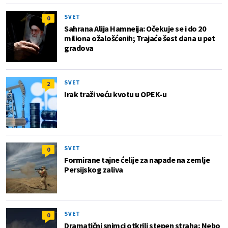
SVET
0
Sahrana Alija Hamneija: Očekuje se i do 20
miliona ožalošćenih; Trajaće šest dana u pet
gradova
SVET
2
Irak traži veću kvotu u OPEK-u
SVET
0
Formirane tajne ćelije za napade na zemlje
Persijskog zaliva
SVET
0
Dramatični snimci otkrili stepen straha; Nebo