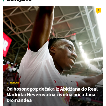
2
DIJAMANT
Od bosonogog dečaka iz Abidžana do Real
Madrida: Neverovatna životna priča Jana
Diomandea