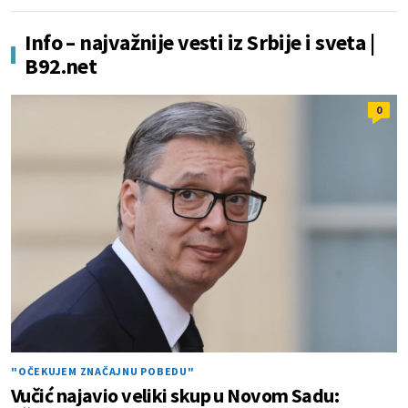
Info – najvažnije vesti iz Srbije i sveta |
B92.net
0
"OČEKUJEM ZNAČAJNU POBEDU"
Vučić najavio veliki skup u Novom Sadu: