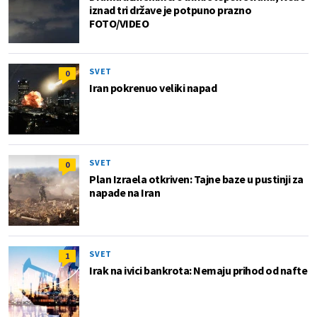
iznad tri države je potpuno prazno
FOTO/VIDEO
SVET
0
Iran pokrenuo veliki napad
SVET
0
Plan Izraela otkriven: Tajne baze u pustinji za
napade na Iran
SVET
1
Irak na ivici bankrota: Nemaju prihod od nafte