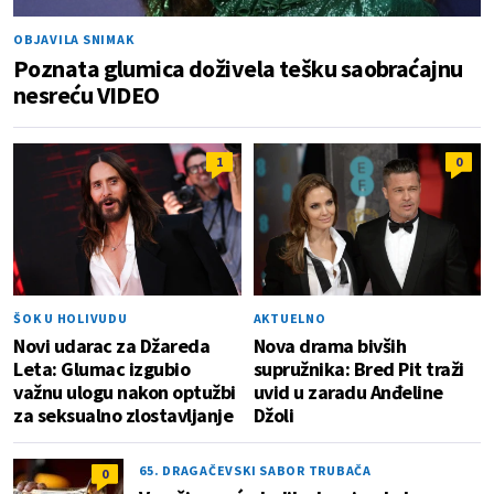
OBJAVILA SNIMAK
Poznata glumica doživela tešku saobraćajnu
nesreću VIDEO
1
0
ŠOK U HOLIVUDU
AKTUELNO
Novi udarac za Džareda
Nova drama bivših
Leta: Glumac izgubio
supružnika: Bred Pit traži
važnu ulogu nakon optužbi
uvid u zaradu Anđeline
za seksualno zlostavljanje
Džoli
65. DRAGAČEVSKI SABOR TRUBAČA
0