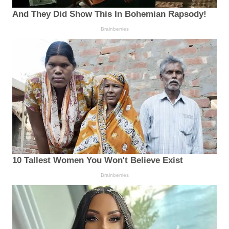
And They Did Show This In Bohemian Rapsody!
Brainberries
10 Tallest Women You Won't Believe Exist
Brainberries