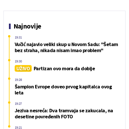
Najnovije
19:31
Vučić najavio veliki skup u Novom Sadu: "Šetam
bez straha, nikada nisam imao problem"
19:30
UŽIVO
Partizan ovo mora da dobije
19:28
Šampion Evrope doveo prvog kapitalca ovog
leta
19:27
Jeziva nesreća: Dva tramvaja se zakucala, na
desetine povređenih FOTO
19:21