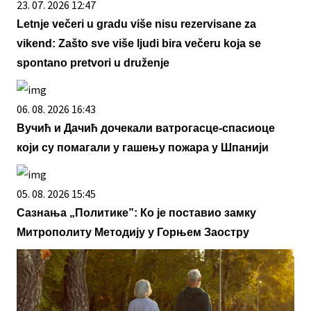
23. 07. 2026 12:47
Letnje večeri u gradu više nisu rezervisane za
vikend: Zašto sve više ljudi bira večeru koja se
spontano pretvori u druženje
06. 08. 2026 16:43
Вучић и Дачић дочекали ватрогасце-спасиоце
који су помагали у гашењу пожара у Шпанији
05. 08. 2026 15:45
Сазнања „Политике”: Ко је поставио замку
Митрополиту Методију у Горњем Заостру