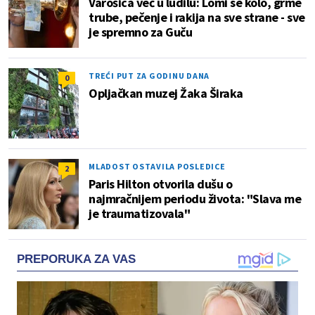
Varošica već u ludilu: Lomi se kolo, grme
trube, pečenje i rakija na sve strane - sve
je spremno za Guču
TREĆI PUT ZA GODINU DANA
0
Opljačkan muzej Žaka Širaka
MLADOST OSTAVILA POSLEDICE
2
Paris Hilton otvorila dušu o
najmračnijem periodu života: "Slava me
je traumatizovala"
PREPORUKA ZA VAS