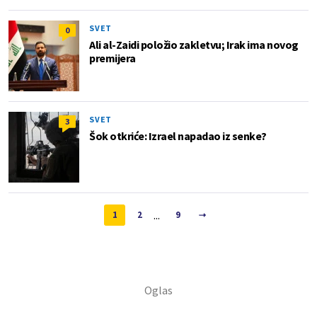
SVET
0
Ali al-Zaidi položio zakletvu; Irak ima novog
premijera
SVET
3
Šok otkriće: Izrael napadao iz senke?
...
1
2
9