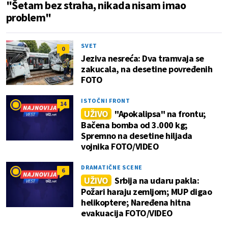
"Šetam bez straha, nikada nisam imao
problem"
SVET
0
Jeziva nesreća: Dva tramvaja se
zakucala, na desetine povređenih
FOTO
ISTOČNI FRONT
14
UŽIVO
"Apokalipsa" na frontu;
Bačena bomba od 3.000 kg;
Spremno na desetine hiljada
vojnika FOTO/VIDEO
DRAMATIČNE SCENE
6
UŽIVO
Srbija na udaru pakla:
Požari haraju zemljom; MUP digao
helikoptere; Naređena hitna
evakuacija FOTO/VIDEO