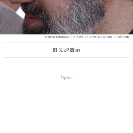
Morteza Nikoubazl/NurPhoto / Shutterstock Editorial / Profimedia