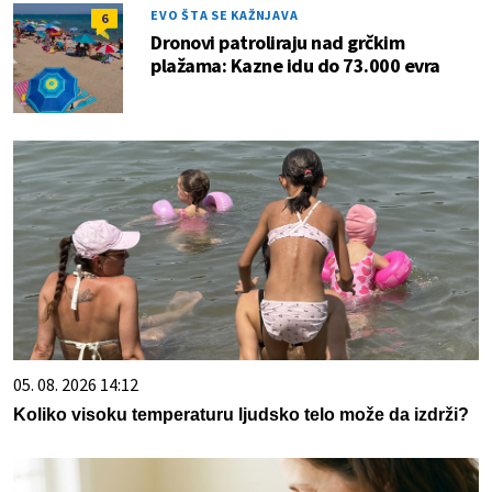
EVO ŠTA SE KAŽNJAVA
6
Dronovi patroliraju nad grčkim
plažama: Kazne idu do 73.000 evra
05. 08. 2026 14:12
Koliko visoku temperaturu ljudsko telo može da izdrži?