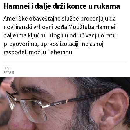
Hamnei i dalje drži konce u rukama
Američke obaveštajne službe procenjuju da
novi iranski vrhovni vođa Modžtaba Hamnei i
dalje ima ključnu ulogu u odlučivanju o ratu i
pregovorima, uprkos izolaciji i nejasnoj
raspodeli moći u Teheranu.
Izvor:
Tanjug