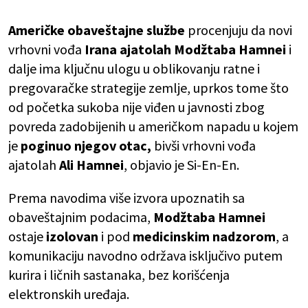
Američke obaveštajne službe
procenjuju da novi
vrhovni vođa
Irana
ajatolah Modžtaba Hamnei
i
dalje ima ključnu ulogu u oblikovanju ratne i
pregovaračke strategije zemlje, uprkos tome što
od početka sukoba nije viđen u javnosti zbog
povreda zadobijenih u američkom napadu u kojem
je
poginuo njegov otac,
bivši vrhovni vođa
ajatolah
Ali
Hamnei
, objavio je Si-En-En.
Prema navodima više izvora upoznatih sa
obaveštajnim podacima,
Modžtaba
Hamnei
ostaje
izolovan
i pod
medicinskim
nadzorom
, a
komunikaciju navodno održava isključivo putem
kurira i ličnih sastanaka, bez korišćenja
elektronskih uređaja.