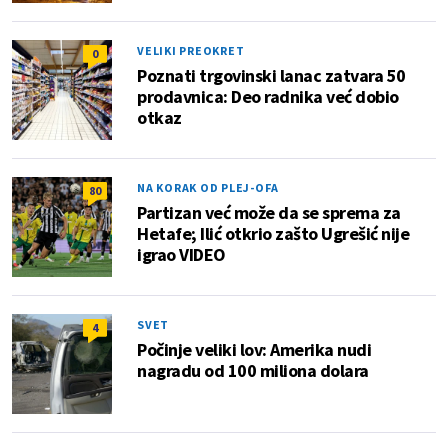
VELIKI PREOKRET
0
Poznati trgovinski lanac zatvara 50
prodavnica: Deo radnika već dobio
otkaz
NA KORAK OD PLEJ-OFA
80
Partizan već može da se sprema za
Hetafe; Ilić otkrio zašto Ugrešić nije
igrao VIDEO
SVET
4
Počinje veliki lov: Amerika nudi
nagradu od 100 miliona dolara