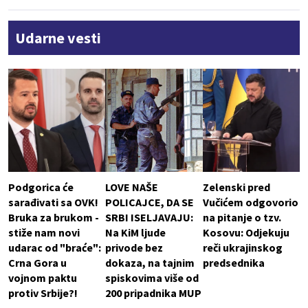
Udarne vesti
Podgorica će
LOVE NAŠE
Zelenski pred
sarađivati sa OVK!
POLICAJCE, DA SE
Vučićem odgovorio
Bruka za brukom -
SRBI ISELJAVAJU:
na pitanje o tzv.
stiže nam novi
Na KiM ljude
Kosovu: Odjekuju
udarac od "braće":
privode bez
reči ukrajinskog
Crna Gora u
dokaza, na tajnim
predsednika
vojnom paktu
spiskovima više od
protiv Srbije?!
200 pripadnika MUP