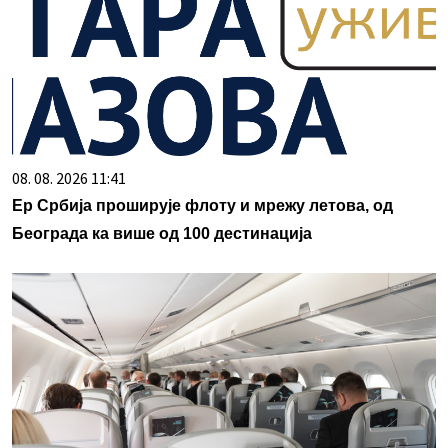
08. 08. 2026 11:41
Ер Србија проширује флоту и мрежу летова, од
Београда ка више од 100 дестинација