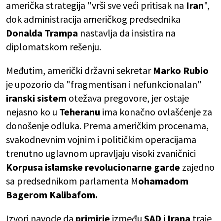
američka strategija "vrši sve veći pritisak na
Iran
",
dok administracija američkog predsednika
Donalda
Trampa
nastavlja da insistira na
diplomatskom rešenju.
Međutim, američki državni sekretar
Marko
Rubio
je upozorio da "fragmentisan i nefunkcionalan"
iranski
sistem
otežava pregovore, jer ostaje
nejasno ko u
Teheranu
ima konačno ovlašćenje za
donošenje odluka. Prema američkim procenama,
svakodnevnim vojnim i političkim operacijama
trenutno uglavnom upravljaju visoki zvaničnici
Korpusa islamske revolucionarne garde
zajedno
sa predsednikom parlamenta M
ohamadom
Bagerom Kalibafom.
Izvori navode da
primirje
između
SAD
i
Irana
traje