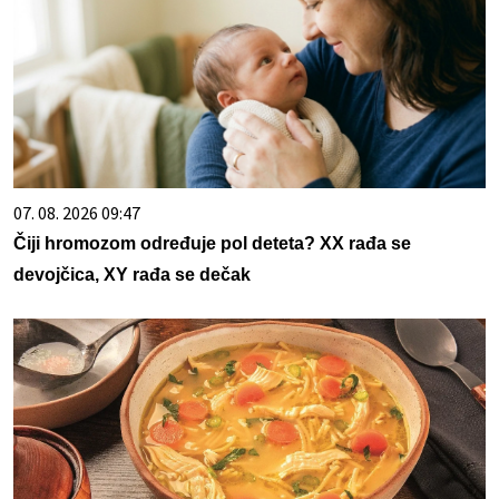
07. 08. 2026 09:47
Čiji hromozom određuje pol deteta? XX rađa se
devojčica, XY rađa se dečak