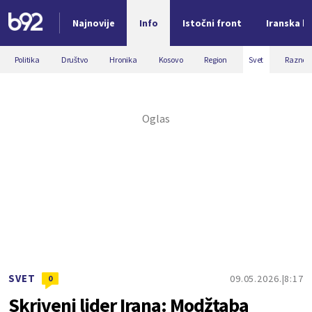
Najnovije
Info
Istočni front
Iranska kr
Nova vest
Politika
Društvo
Hronika
Kosovo
Region
Svet
Razno
SVET
09.05.2026.
8:17
0
Skriveni lider Irana: Modžtaba