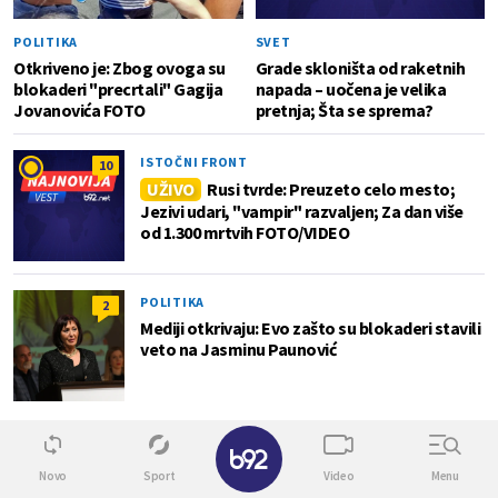
POLITIKA
SVET
Otkriveno je: Zbog ovoga su
Grade skloništa od raketnih
blokaderi "precrtali" Gagija
napada – uočena je velika
Jovanovića FOTO
pretnja; Šta se sprema?
ISTOČNI FRONT
10
UŽIVO
Rusi tvrde: Preuzeto celo mesto;
Jezivi udari, "vampir" razvaljen; Za dan više
od 1.300 mrtvih FOTO/VIDEO
POLITIKA
2
Mediji otkrivaju: Evo zašto su blokaderi stavili
veto na Jasminu Paunović
✕
Biz
Novo
Sport
Video
Menu