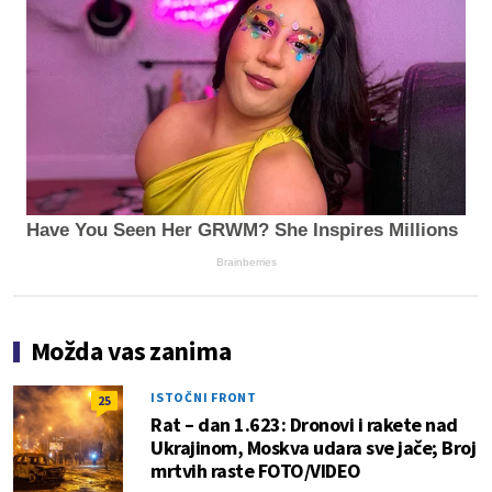
Have You Seen Her GRWM? She Inspires Millions
Brainberries
Možda vas zanima
ISTOČNI FRONT
25
Rat – dan 1.623: Dronovi i rakete nad
Ukrajinom, Moskva udara sve jače; Broj
mrtvih raste FOTO/VIDEO