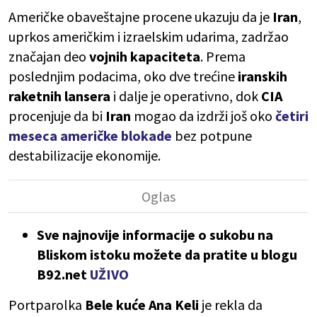
Američke obaveštajne procene ukazuju da je
Iran
,
uprkos američkim i izraelskim udarima, zadržao
značajan deo
vojnih
kapaciteta
. Prema
poslednjim podacima, oko dve trećine
iranskih
raketnih
lansera
i dalje je operativno, dok
CIA
procenjuje da bi
Iran
mogao da izdrži još oko
četiri
meseca američke blokade
bez potpune
destabilizacije ekonomije.
Sve najnovije informacije o sukobu na
Bliskom istoku možete da pratite u blogu
B92.net
UŽIVO
Portparolka
Bele kuće Ana Keli
je rekla da