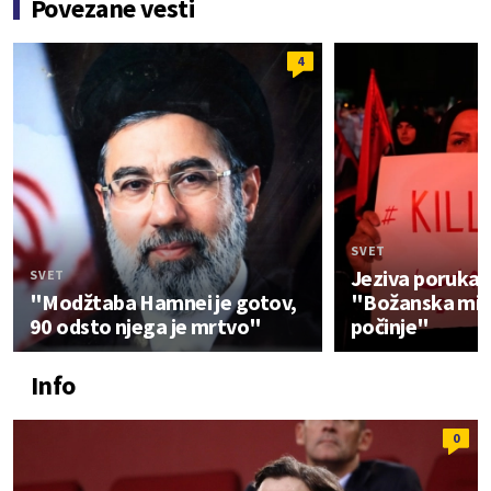
Povezane vesti
4
SVET
Jeziva poruka i
SVET
"Modžtaba Hamnei je gotov,
"Božanska misi
90 odsto njega je mrtvo"
počinje"
Info
0