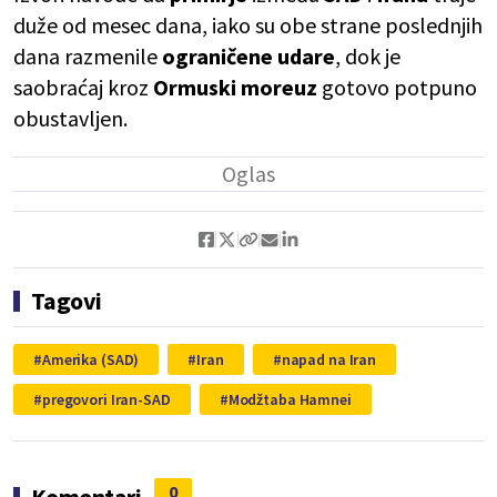
duže od mesec dana, iako su obe strane poslednjih
dana razmenile
ograničene
udare
, dok je
saobraćaj kroz
Ormuski
moreuz
gotovo potpuno
obustavljen.
Tagovi
Amerika (SAD)
Iran
napad na Iran
pregovori Iran-SAD
Modžtaba Hamnei
0