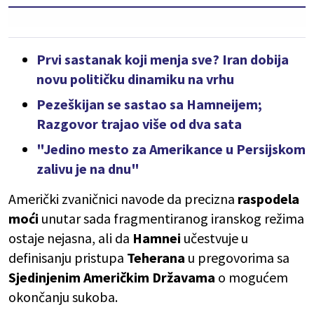
Prvi sastanak koji menja sve? Iran dobija
novu političku dinamiku na vrhu
Pezeškijan se sastao sa Hamneijem;
Razgovor trajao više od dva sata
"Jedino mesto za Amerikance u Persijskom
zalivu je na dnu"
Američki zvaničnici navode da precizna
raspodela
moći
unutar sada fragmentiranog iranskog režima
ostaje nejasna, ali da
Hamnei
učestvuje u
definisanju pristupa
Teherana
u pregovorima sa
Sjedinjenim
Američkim
Državama
o mogućem
okončanju sukoba.