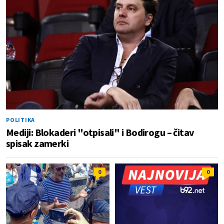
POLITIKA
Mediji: Blokaderi "otpisali" i Bodirogu – čitav
spisak zamerki
0
0