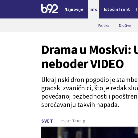
Najnovije
Info
Istočni front
Nova vest
Politika
Društvo
Drama u Moskvi: U
neboder VIDEO
Ukrajinski dron pogodio je stamben
gradski zvaničnici, što je redak s
povećanoj bezbednosti i pooštre
sprečavanju takvih napada.
Izvor:
Tanjug
SVET