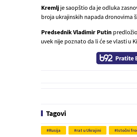
Kremlj
je saopštio da je odluka zas
broja ukrajinskih napada dronovima š
Predsednik Vladimir Putin
predložio
uvek nije poznato da li će se vlasti u Ki
Tagovi
Rusija
rat u Ukrajini
Istočni fro