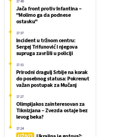
17:40
Jača front protiv Infantina –
"Molimo ga da podnese
ostavku"
17:37
Incident u tržnom centru:
Sergej Trifunović i njegova
supruga završili u policiji
17:31
Prirodni dragulj Srbije na korak
do posebnog statusa: Pokrenut
važan postupak za Mučanj
17:27
Olimpijakos zainteresovan za
Tiknizjana – Zvezda ostaje bez
levog beka?
17:24
UŽIVO
Ukrajina je gotova?;