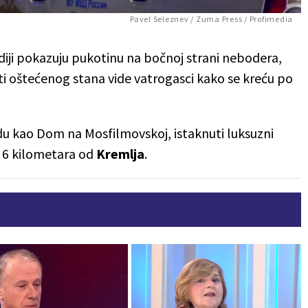
Pavel Seleznev / Zuma Press / Profimedia
ediji pokazuju pukotinu na bočnoj strani nebodera,
ti oštećenog stana vide vatrogasci kako se kreću po
du kao Dom na Mosfilmovskoj, istaknuti luksuzni
o 6 kilometara od
Kremlja
.