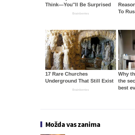
Think—You''ll Be Surprised
Reason
To Rus
Brainberries
17 Rare Churches
Why thi
Underground That Still Exist
the sec
best e
Brainberries
Možda vas zanima