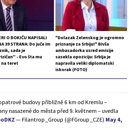
RI O ĐOKIĆU NAPISALI
"Dolazak Zelenskog je ogromno
A 39 STRANA: Do juče im
priznanje za Srbiju!" Bivša
znik, sada je
ambasadorka usred emisije
rizičan'' - Evo šta mu
sasekla opoziciju: Srbija je
u na teret
napravila veliki diplomatski
iskorak (FOTO)
hopatrové budovy přibližně 6 km od Kremlu –
rany nasazené do města před 9. květnem – uvedla
CboDKZ
— Filantrop_Group (@FGroup_CZE)
May 4,