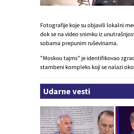
Fotografije koje su objavili lokalni m
dok se na video snimku iz unutrašnjos
sobama prepunim ruševinama.
"Moskou tajms" je identifikovao zgra
stambeni kompleks koji se nalazi ok
Udarne vesti