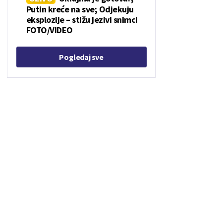
Putin kreće na sve; Odjekuju
eksplozije – stižu jezivi snimci
FOTO/VIDEO
Pogledaj sve