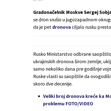
Gradonačelnik Moskve Sergej Sobja
se dron srušio u jugozapadnom okrugu 
da je pet
dronova
ciljalo rusku prest
Rusko Ministarstvo odbrane saopštilo 
ukrajinskih dronova širom zemlje, uklju
samo nekoliko dana pre godišnje v
Ruske vlasti su saopštile da ovogodišn
skoro dve decenije.
Veliki broj dronova kreće ka Mos
problemu FOTO/VIDEO