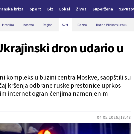
Iranska kriza
Sport
Biz
Lokal
Život
Superžena
92Puto
Hronika
Kosovo
Region
Svet
Razno
Rat na Bliskom istoku
krajinski dron udario u
i kompleks u blizini centra Moskve, saopštili su
lučaj kršenja odbrane ruske prestonice uprkos
nim internet ograničenjima namenjenim
04.05.2026.
18:48