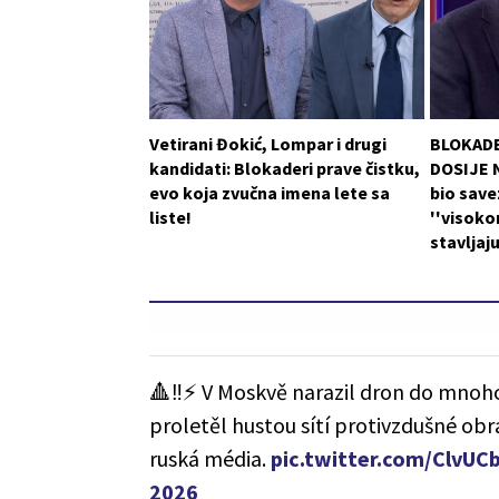
Vetirani Đokić, Lompar i drugi
BLOKADE
kandidati: Blokaderi prave čistku,
DOSIJE N
evo koja zvučna imena lete sa
bio save
liste!
''visoko
stavljaj
🔺‼️⚡️ V Moskvě narazil dron do mno
proletěl hustou sítí protivzdušné ob
ruská média.
pic.twitter.com/ClvU
2026