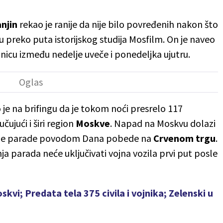
njin
rekao je ranije da nije bilo povređenih nakon što
preko puta istorijskog studija Mosfilm. On je naveo
onicu između nedelje uveče i ponedeljka ujutru.
je na brifingu da je tokom noći presrelo 117
čujući i širi region
Moskve
. Napad na Moskvu dolazi
ojne parade povodom Dana pobede na
Crvenom trgu
.
ja parada neće uključivati vojna vozila prvi put posle
kvi; Predata tela 375 civila i vojnika; Zelenski u