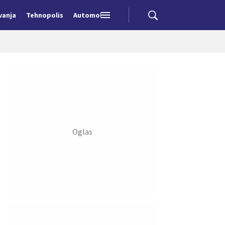
vanja
Tehnopolis
Automobili