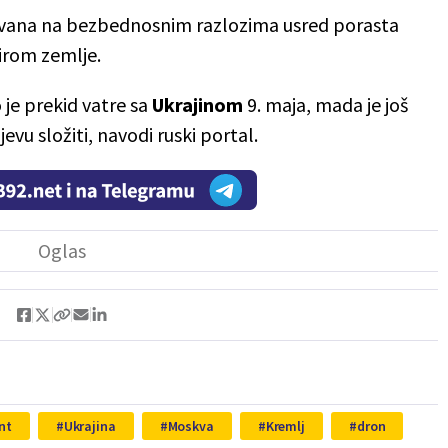
novana na bezbednosnim razlozima usred porasta
irom zemlje.
 je prekid vatre sa
Ukrajinom
9. maja, mada je još
jevu složiti, navodi ruski portal.
nt
Ukrajina
Moskva
Kremlj
dron