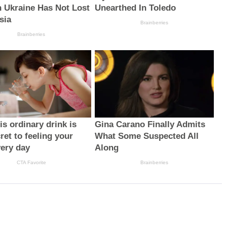
 Ukraine Has Not Lost
Unearthed In Toledo
sia
Brainberries
Brainberries
s ordinary drink is
Gina Carano Finally Admits
ret to feeling your
What Some Suspected All
very day
Along
CTA Favorite
Brainberries