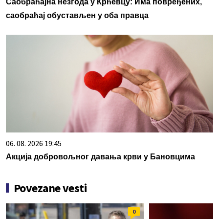
Саобраћајна незгода у Крћевцу: Има повређених,
саобраћај обустављен у оба правца
06. 08. 2026 19:45
Акција добровољног давања крви у Бановцима
Povezane vesti
0