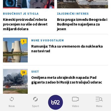
BUDUĆNOST JE STIGLA
ZAJEDNIČKI INTERES
Kineski proizvođač robota
Brza pruga između Beograda i
procenjen na više od devet
Budimpešte najavljena za
milijardi dolara
jesen
MUKE S VODOSTAJEM
1
Rumunija: Trka sa vremenom da nuklearka
nastavi rad
SVET
15
Omiljena meta ukrajinskih napada: Pad
giganta zadao bi Rusiji zastrašujući udarac
✕
Lokal
Novo
Sport
Video
Menu