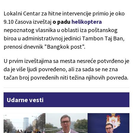
Lokalni Centar za hitne intervencije primio je oko
9.10 časova izveštaj
o
padu
helikoptera
nepoznatog vlasnika u oblasti iza poštanskog
biroa u administrativnoj jedinici Tambon Taj Ban,
prenosi dnevnik "Bangkok post".
U prvim izveštajima sa mesta nesreće potvrđeno je
da je više ljudi povređeno, ali za sada se ne zna
tačan broj povređenih niti težina njihovih povreda.
Udarne vesti