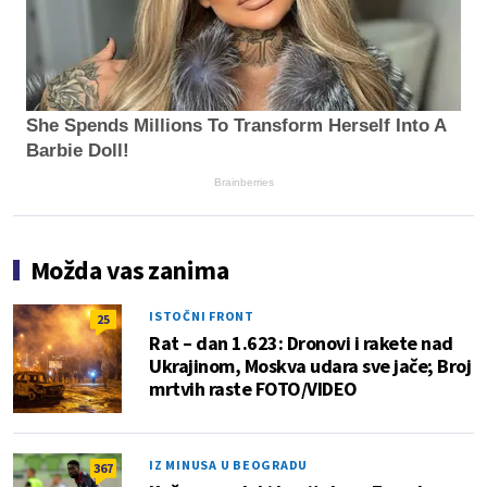
She Spends Millions To Transform Herself Into A
Barbie Doll!
Brainberries
Možda vas zanima
ISTOČNI FRONT
25
Rat – dan 1.623: Dronovi i rakete nad
Ukrajinom, Moskva udara sve jače; Broj
mrtvih raste FOTO/VIDEO
IZ MINUSA U BEOGRADU
367