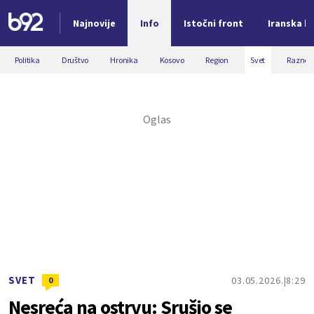
Najnovije
Info
Istočni front
Iranska kr
Nova vest
Politika
Društvo
Hronika
Kosovo
Region
Svet
Razno
SVET
03.05.2026.
8:29
0
Nesreća na ostrvu: Srušio se