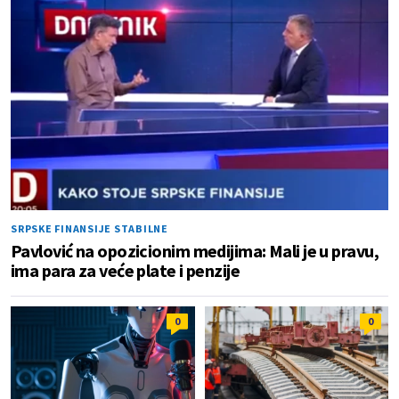
SRPSKE FINANSIJE STABILNE
Pavlović na opozicionim medijima: Mali je u pravu,
ima para za veće plate i penzije
0
0