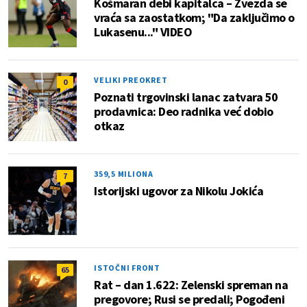
Košmaran debi kapitalca – Zvezda se
vraća sa zaostatkom; "Da zaključimo o
Lukasenu..." VIDEO
VELIKI PREOKRET
0
Poznati trgovinski lanac zatvara 50
prodavnica: Deo radnika već dobio
otkaz
359,5 MILIONA
7
Istorijski ugovor za Nikolu Jokića
ISTOČNI FRONT
65
Rat – dan 1.622: Zelenski spreman na
pregovore; Rusi se predali; Pogođeni