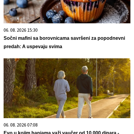
06. 08. 2026 15:30
Sočni mafini sa borovnicama savršeni za popodnevni
predah: A uspevaju svima
06. 08. 2026 07:08
Evo u kojim banjama važi vaučer od 10.000 dinara -