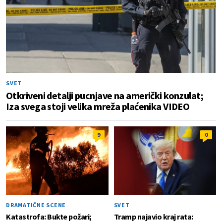
SVET
Otkriveni detalji pucnjave na američki konzulat;
Iza svega stoji velika mreža plaćenika VIDEO
9
0
DRAMATIČNE SCENE
SVET
Katastrofa: Bukte požari;
Tramp najavio kraj rata: