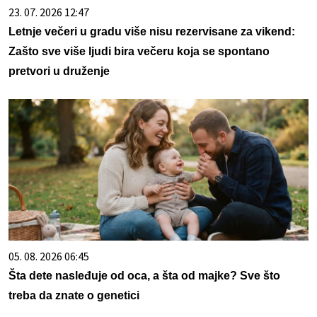
23. 07. 2026 12:47
Letnje večeri u gradu više nisu rezervisane za vikend:
Zašto sve više ljudi bira večeru koja se spontano
pretvori u druženje
05. 08. 2026 06:45
Šta dete nasleđuje od oca, a šta od majke? Sve što
treba da znate o genetici