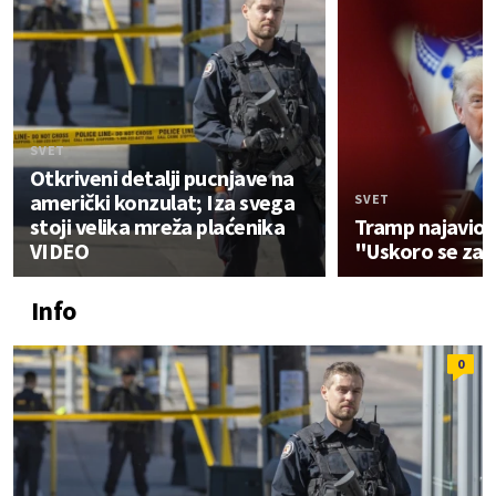
SVET
Otkriveni detalji pucnjave na
američki konzulat; Iza svega
SVET
stoji velika mreža plaćenika
Tramp najavio k
VIDEO
"Uskoro se za
Info
0