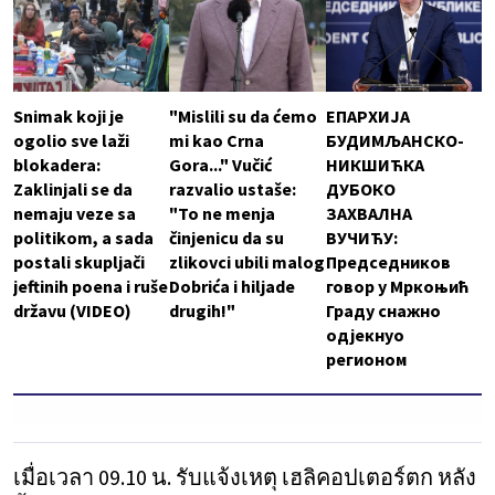
Snimak koji je
"Mislili su da ćemo
ЕПАРХИЈА
ogolio sve laži
mi kao Crna
БУДИМЉАНСКО-
blokadera:
Gora..." Vučić
НИКШИЋКА
Zaklinjali se da
razvalio ustaše:
ДУБОКО
nemaju veze sa
"To ne menja
ЗАХВАЛНА
politikom, a sada
činjenicu da su
ВУЧИЋУ:
postali skupljači
zlikovci ubili malog
Председников
jeftinih poena i ruše
Dobrića i hiljade
говор у Мркоњић
državu (VIDEO)
drugih!"
Граду снажно
одјекнуо
регионом
เมื่อเวลา 09.10 น. รับแจ้งเหตุ เฮลิคอปเตอร์ตก หลัง