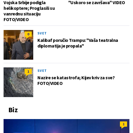
Vojska Srbije podigla
"Uskoro se završava" VIDEO
helikoptere; Proglasili su
vanrednu situaciju
FOTO/VIDEO
SVET
0
Kalibaf poručio Trampu: "Vaša teatralna
diplomatija je propala"
SVET
1
Nazire se katastrofa; Kijev kriv za sve?
FOTO/VIDEO
Biz
1