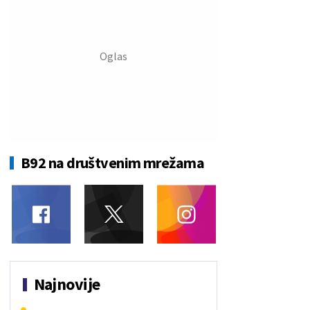
B92 na društvenim mrežama
Najnovije