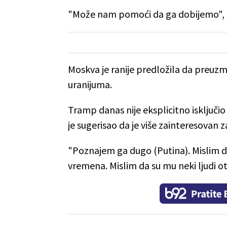
"Može nam pomoći da ga dobijemo", 
Moskva je ranije predložila da preu
uranijuma.
Tramp danas nije eksplicitno isključio
je sugerisao da je više zainteresovan z
"Poznajem ga dugo (Putina). Mislim d
vremena. Mislim da su mu neki ljudi ot