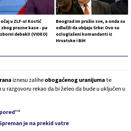
 očaj u ZLF-u! Kostić
Beograd im pružio sve, a onda su
 zbog prazne kase - pa
odlučili da ubijaju Srbe: Ovo su
izborni debakl! (VIDEO)
ozloglašeni komandanti iz
Hrvatske i BiH
Irana
iznesu zalihe
obogaćenog uranijuma
te
 u razgovoru rekao da bi želeo da bude u uključen u
aspored'"
Spreman je na prekid vatre