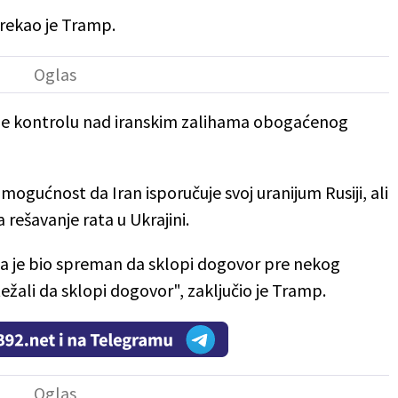
rekao je Tramp.
zme kontrolu nad iranskim zalihama obogaćenog
 mogućnost da Iran isporučuje svoj uranijum Rusiji, ali
a rešavanje rata u Ukrajini.
a je bio spreman da sklopi dogovor pre nekog
ežali da sklopi dogovor", zaključio je Tramp.