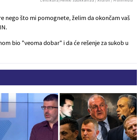
Lehtikuva/Heikki Saukkomaa / Avalon / Profimedia
re nego što mi pomognete, želim da okončam vaš
NN.
inom bio "veoma dobar" i da će rešenje za sukob u