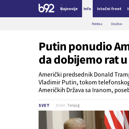
Najnovije
Info
Istočni front
Nova vest
Politika
Društvo
Putin ponudio A
da dobijemo rat u
Američki predsednik Donald Tramp 
Vladimir Putin, tokom telefonsko
Američkih Država sa Iranom, pos
Izvor:
Tanjug
SVET