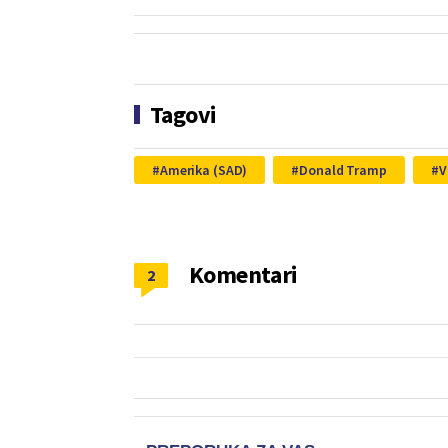
Tagovi
Amerika (SAD)
Donald Tramp
V
Komentari
2