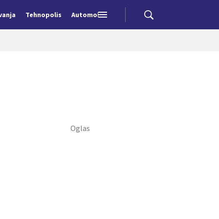
vanja
Tehnopolis
Automobili