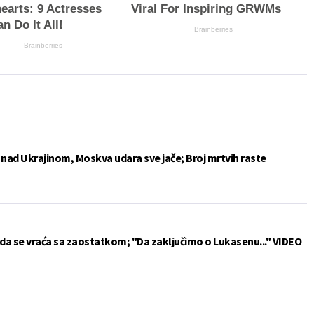
earts: 9 Actresses
Viral For Inspiring GRWMs
n Do It All!
Brainberries
Brainberries
e nad Ukrajinom, Moskva udara sve jače; Broj mrtvih raste
da se vraća sa zaostatkom; "Da zaključimo o Lukasenu..." VIDEO