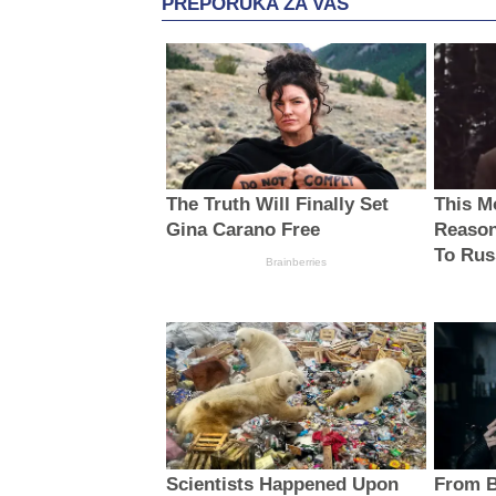
PREPORUKA ZA VAS
The Truth Will Finally Set
This M
Gina Carano Free
Reason
To Rus
Brainberries
Scientists Happened Upon
From B