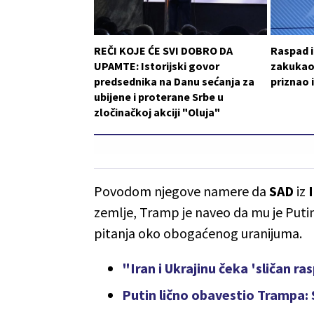
REČI KOJE ĆE SVI DOBRO DA
Raspad i
UPAMTE: Istorijski govor
zakukao
predsednika na Danu sećanja za
priznao 
ubijene i proterane Srbe u
zločinačkoj akciji "Oluja"
Povodom njegove namere da
SAD
iz
zemlje, Tramp je naveo da mu je Putin
pitanja oko obogaćenog uranijuma.
"Iran i Ukrajinu čeka 'sličan r
Putin lično obavestio Trampa: 