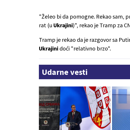
"Želeo bi da pomogne. Rekao sam, p
rat (u
Ukrajini
)", rekao je Tramp za C
Tramp je rekao da je razgovor sa Put
Ukrajini
doći "relativno brzo".
Udarne vesti