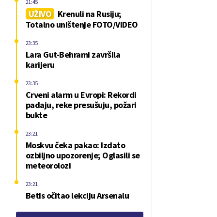
21:45
UŽIVO
Krenuli na Rusiju;
Totalno uništenje FOTO/VIDEO
23:35
Lara Gut-Behrami završila
karijeru
23:35
Crveni alarm u Evropi: Rekordi
padaju, reke presušuju, požari
bukte
23:21
Moskvu čeka pakao: Izdato
ozbiljno upozorenje; Oglasili se
meteorolozi
23:21
Betis očitao lekciju Arsenalu