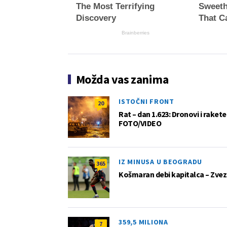
The Most Terrifying
Sweeth
Discovery
That Ca
Brainberries
Možda vas zanima
ISTOČNI FRONT
20
Rat – dan 1.623: Dronovi i raket
FOTO/VIDEO
IZ MINUSA U BEOGRADU
365
Košmaran debi kapitalca – Zvez
359,5 MILIONA
7