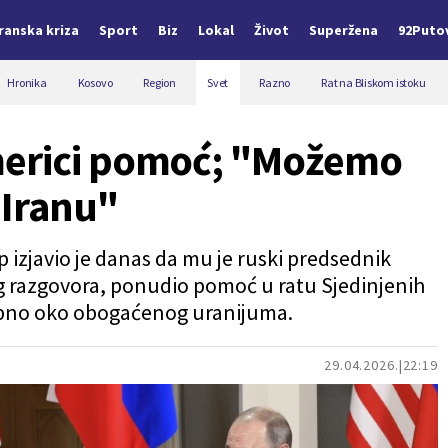
Iranska kriza
Sport
Biz
Lokal
Život
Superžena
92Puto
Hronika
Kosovo
Region
Svet
Razno
Rat na Bliskom istoku
merici pomoć; "Možemo
 Iranu"
izjavio je danas da mu je ruski predsednik
g razgovora, ponudio pomoć u ratu Sjedinjenih
ebno oko obogaćenog uranijuma.
29.04.2026.
22:19