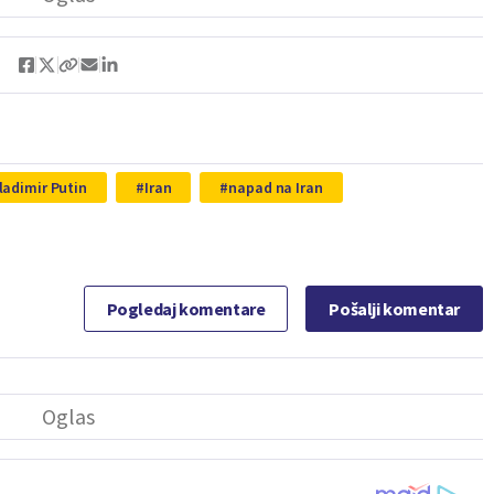
ladimir Putin
Iran
napad na Iran
Pogledaj komentare
Pošalji komentar