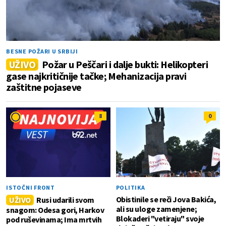
BESNE POŽARI U SRBIJI
UŽIVO
Požar u Peščari i dalje bukti: Helikopteri
gase najkritičnije tačke; Mehanizacija pravi
zaštitne pojaseve
8
0
ISTOČNI FRONT
POLITIKA
Obistinile se reči Jova Bakića,
UŽIVO
Rusi udarili svom
ali su uloge zamenjene;
snagom: Odesa gori, Harkov
Blokaderi "vetiraju" svoje
pod ruševinama; Ima mrtvih