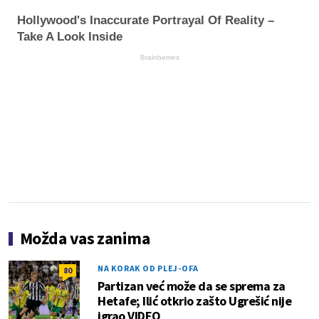
Hollywood's Inaccurate Portrayal Of Reality –
Take A Look Inside
Brainberries
Možda vas zanima
NA KORAK OD PLEJ-OFA
80
Partizan već može da se sprema za
Hetafe; Ilić otkrio zašto Ugrešić nije
igrao VIDEO