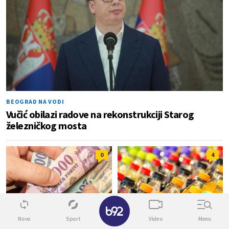
BEOGRAD NA VODI
Vučić obilazi radove na rekonstrukciji Starog
železničkog mosta
0
4
✕
Novo
Sport
Video
Menu
PRAVI ROLERKOSTER
DO 15 DINARA PO AMBALAŽI