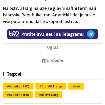
Na ostrvu Harg nalaze se glavni naftni terminali
Islamske Republike Iran. Američki lider je ranije
više puta pretio da će okupirati ostrvo.
Tagovi
Amerika (SAD)
Donald Tramp
Iran
napad na Iran
ostrvo Harg