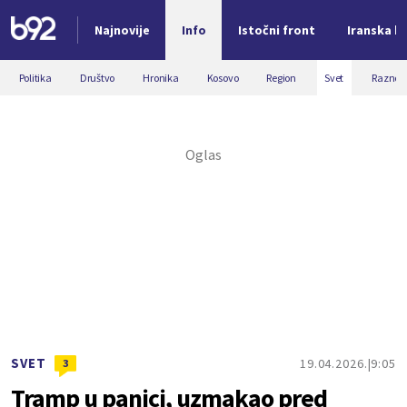
Najnovije
Info
Istočni front
Iranska kr
Nova vest
Politika
Društvo
Hronika
Kosovo
Region
Svet
Razno
SVET
19.04.2026.
9:05
3
Tramp u panici, uzmakao pred