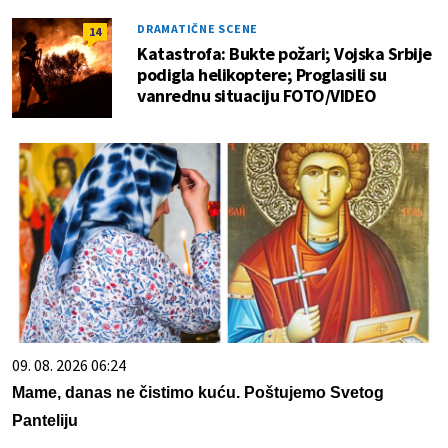
DRAMATIČNE SCENE
14
Katastrofa: Bukte požari; Vojska Srbije
podigla helikoptere; Proglasili su
vanrednu situaciju FOTO/VIDEO
09. 08. 2026 06:24
Mame, danas ne čistimo kuću. Poštujemo Svetog
Panteliju