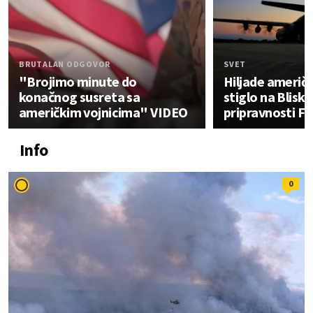
BRUTALAN ODGOVOR
SVET
"Brojimo minute do
Hiljade američk
konačnog susreta sa
stiglo na Bliski 
američkim vojnicima" VIDEO
pripravnosti F
Info
0