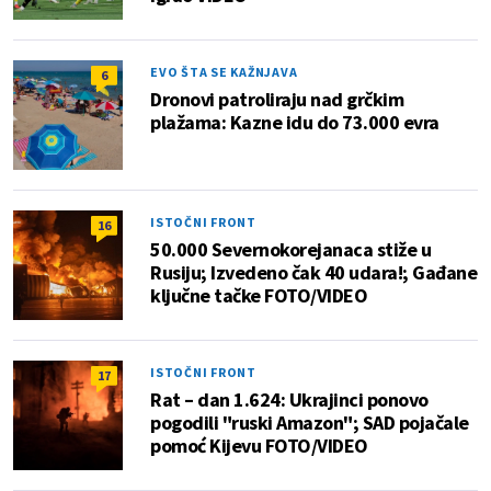
EVO ŠTA SE KAŽNJAVA
6
Dronovi patroliraju nad grčkim
plažama: Kazne idu do 73.000 evra
ISTOČNI FRONT
16
50.000 Severnokorejanaca stiže u
Rusiju; Izvedeno čak 40 udara!; Gađane
ključne tačke FOTO/VIDEO
ISTOČNI FRONT
17
Rat – dan 1.624: Ukrajinci ponovo
pogodili "ruski Amazon"; SAD pojačale
pomoć Kijevu FOTO/VIDEO