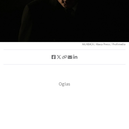
AA/ABACA / Abaca Press / Profimedia