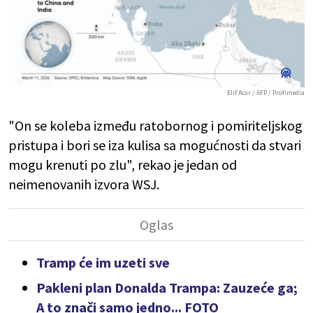
Elif Acar / AFP / Profimedia
"On se koleba između ratobornog i pomiriteljskog
pristupa i bori se iza kulisa sa mogućnosti da stvari
mogu krenuti po zlu", rekao je jedan od
neimenovanih izvora WSJ.
Tramp će im uzeti sve
Pakleni plan Donalda Trampa: Zauzeće ga;
A to znači samo jedno... FOTO