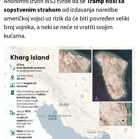
Anonimni izvori WSJ tvrde da se
Tramp nosi sa
sopstvenim strahom
od izdavanja naredbe
američkoj vojsci uz rizik da će biti povređen veliki
broj vojnika, a neki se neće ni vratiti svojim
kućama.