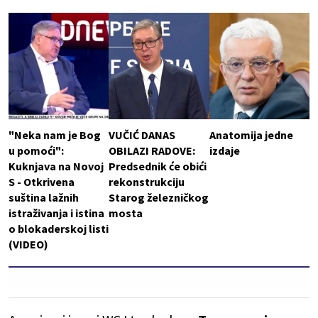
"Neka nam je Bog
VUČIĆ DANAS
Anatomija jedne
u pomoći":
OBILAZI RADOVE:
izdaje
Kuknjava na Novoj
Predsednik će obići
S - Otkrivena
rekonstrukciju
suština lažnih
Starog železničkog
istraživanja i istina
mosta
o blokaderskoj listi
(VIDEO)