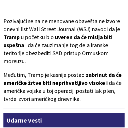
Pozivajući se na neimenovane obaveštajne izvore
dnevni list Wall Street Journal (WSJ) navodi da je
Tramp
u početku bio
uveren da će misija biti
uspešna
i da će zauzimanje tog dela iranske
teritorije obezbediti SAD pristup Ormuskom
moreuzu.
Međutim, Tramp je kasnije postao
zabrinut da će
američke žrtve biti neprihvatljivo visoke i
da će
američka vojska u toj operaciji postati lak plen,
tvrde izvori američkog dnevnika.
Udarne vesti