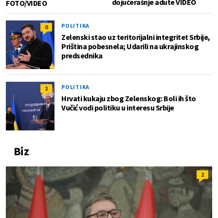
dojučerašnje adute VIDEO
FOTO/VIDEO
POLITIKA
0
Zelenski stao uz teritorijalni integritet Srbije,
Priština pobesnela; Udarili na ukrajinskog
predsednika
POLITIKA
2
Hrvati kukaju zbog Zelenskog: Boli ih što
Vučić vodi politiku u interesu Srbije
Biz
2