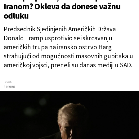
Iranom? Okleva da donese važnu
odluku
Predsednik Sjedinjenih Američkih Država
Donald Tramp usprotivio se iskrcavanju
američkih trupa na iransko ostrvo Harg
strahujući od mogućnosti masovnih gubitaka u
američkoj vojsci, preneli su danas mediji u SAD.
Izvor:
Tanjug