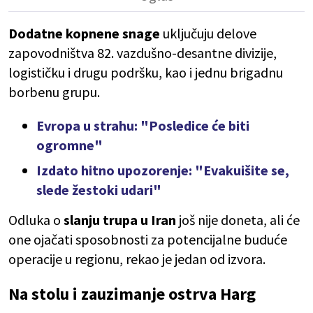
Dodatne kopnene snage
uključuju delove
zapovodništva 82. vazdušno-desantne divizije,
logističku i drugu podršku, kao i jednu brigadnu
borbenu grupu.
Evropa u strahu: "Posledice će biti
ogromne"
Izdato hitno upozorenje: "Evakuišite se,
slede žestoki udari"
Odluka o
slanju trupa u Iran
još nije doneta, ali će
one ojačati sposobnosti za potencijalne buduće
operacije u regionu, rekao je jedan od izvora.
Na stolu i zauzimanje ostrva Harg