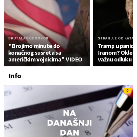
BRUTALAN ODGOVOR
STRAHUJE OD KATA
"Brojimo minute do
Tramp u panici
konačnog susreta sa
Iranom? Oklev
američkim vojnicima" VIDEO
važnu odluku
Info
0