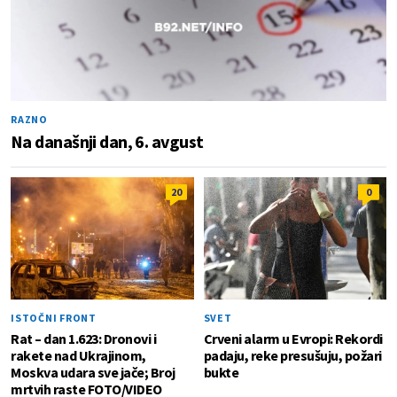
RAZNO
Na današnji dan, 6. avgust
20
0
ISTOČNI FRONT
SVET
Rat – dan 1.623: Dronovi i
Crveni alarm u Evropi: Rekordi
rakete nad Ukrajinom,
padaju, reke presušuju, požari
Moskva udara sve jače; Broj
bukte
mrtvih raste FOTO/VIDEO