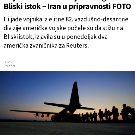
Bliski istok – Iran u pripravnosti FOTO
Hiljade vojnika iz elitne 82. vazdušno-desantne
divizije američke vojske počele su da stižu na
Bliski istok, izjavila su u ponedeljak dva
američka zvaničnika za Reuters.
Izvor:
Reuters