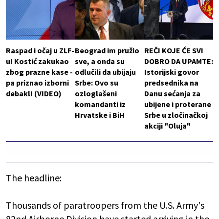
Raspad i očaj u ZLF-
Beograd im pružio
REČI KOJE ĆE SVI
u! Kostić zakukao
sve, a onda su
DOBRO DA UPAMTE:
zbog prazne kase -
odlučili da ubijaju
Istorijski govor
pa priznao izborni
Srbe: Ovo su
predsednika na
debakl! (VIDEO)
ozloglašeni
Danu sećanja za
komandanti iz
ubijene i proterane
Hrvatske i BiH
Srbe u zločinačkoj
akciji "Oluja"
The headline:
Thousands of paratroopers from the U.S. Army's
82nd Airborne Division have started arriving in the