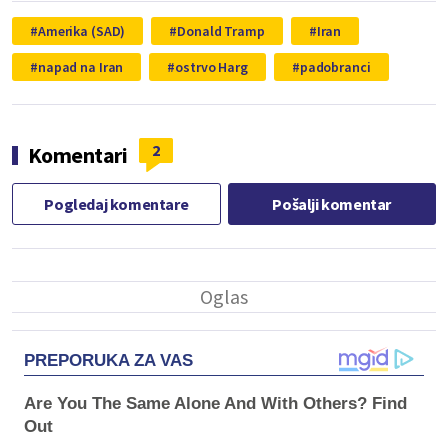
Amerika (SAD)
Donald Tramp
Iran
napad na Iran
ostrvo Harg
padobranci
2
Komentari
Pogledaj komentare
Pošalji komentar
PREPORUKA ZA VAS
Are You The Same Alone And With Others? Find
Out