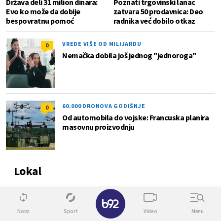
Država deli 31 milion dinara:
Poznati trgovinski lanac
Evo ko može da dobije
zatvara 50 prodavnica: Deo
bespovratnu pomoć
radnika već dobilo otkaz
VREDE VIŠE OD MILIJARDU
0
Nemačka dobila još jednog "jednoroga"
60.000 DRONOVA GODIŠNJE
0
Od automobila do vojske: Francuska planira
masovnu proizvodnju
Lokal
✕
0
Novo
Sport
Video
Menu