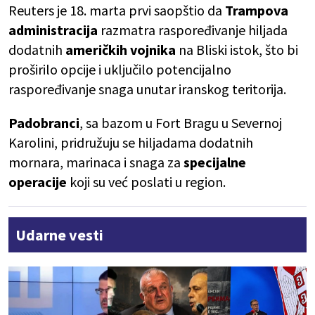
Reuters je 18. marta prvi saopštio da
Trampova
administracija
razmatra raspoređivanje hiljada
dodatnih
američkih vojnika
na Bliski istok, što bi
proširilo opcije i uključilo potencijalno
raspoređivanje snaga unutar iranskog teritorija.
Padobranci
, sa bazom u Fort Bragu u Severnoj
Karolini, pridružuju se hiljadama dodatnih
mornara, marinaca i snaga za
specijalne
operacije
koji su već poslati u region.
Udarne vesti