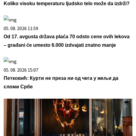
Koliko visoku temperaturu ljudsko telo može da izdrži?
05. 08. 2026 11:59
Od 17. avgusta država plaća 70 odsto cene ovih lekova
– građani će umesto 6.000 izdvajati znatno manje
05. 08. 2026 15:07
Петковић: Курти не преза ни од чега у жељи да
сломи Србе