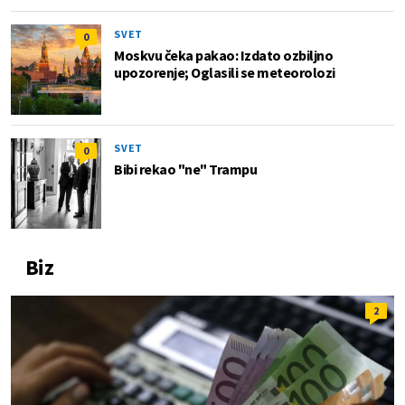
SVET
0
Moskvu čeka pakao: Izdato ozbiljno
upozorenje; Oglasili se meteorolozi
SVET
0
Bibi rekao "ne" Trampu
Biz
2