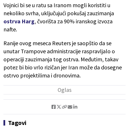
Vojnici bi se u ratu sa Iranom mogli koristiti u
nekoliko svrha, uključujući pokušaj zauzimanja
ostrva Harg
, čvorišta za 90% iranskog izvoza
nafte.
Ranije ovog meseca Reuters je saopštio da se
unutar Trampove administracije raspravljalo o
operaciji zauzimanja tog ostrva. Međutim, takav
potez bi bio vrlo rizičan jer Iran može da dosegne
ostrvo projektilima i dronovima.
Tagovi