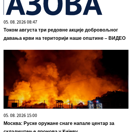
05. 08. 2026 08:47
Током августа три редовне акције добровољног
давања крви на територији наше општине – ВИДЕО
05. 08. 2026 15:00
Москва: Руске оружане снаге напале центар за
складиштење дронова у Кијеву