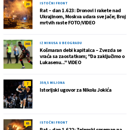
ISTOČNI FRONT
20
Rat – dan 1.623: Dronovi i rakete nad
Ukrajinom, Moskva udara sve jače; Broj
mrtvih raste FOTO/VIDEO
IZ MINUSA U BEOGRADU
365
Košmaran debi kapitalca – Zvezda se
vraća sa zaostatkom; "Da zaključimo o
Lukasenu..." VIDEO
359,5 MILIONA
7
Istorijski ugovor za Nikolu Jokića
ISTOČNI FRONT
65
Rat – dan 1.622: Zelenski spreman na