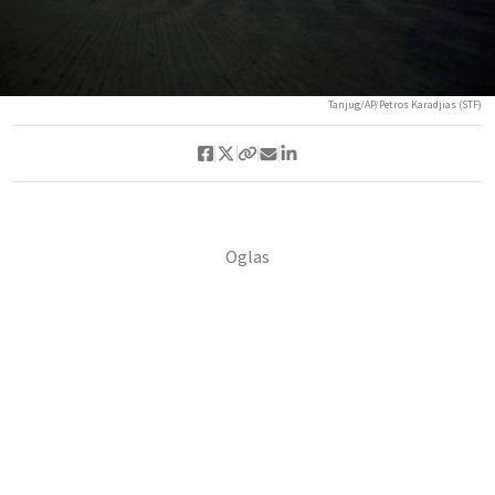
Tanjug/AP/Petros Karadjias (STF)