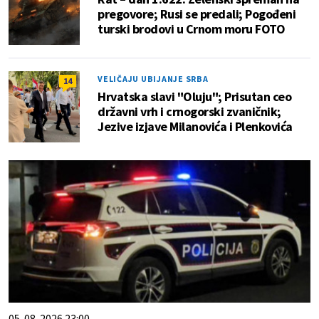
pregovore; Rusi se predali; Pogođeni
turski brodovi u Crnom moru FOTO
VELIČAJU UBIJANJE SRBA
14
Hrvatska slavi "Oluju"; Prisutan ceo
državni vrh i crnogorski zvaničnik;
Jezive izjave Milanovića i Plenkovića
05. 08. 2026 23:00