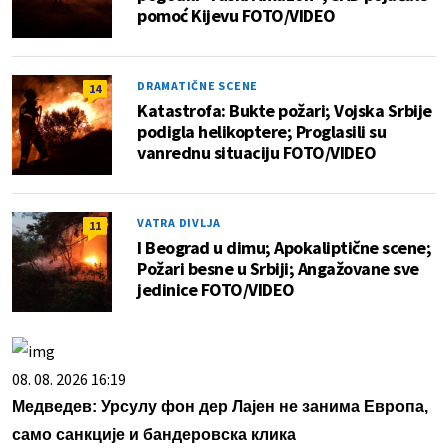
pomoć Kijevu FOTO/VIDEO
DRAMATIČNE SCENE
14
Katastrofa: Bukte požari; Vojska Srbije
podigla helikoptere; Proglasili su
vanrednu situaciju FOTO/VIDEO
VATRA DIVLJA
11
I Beograd u dimu; Apokaliptične scene;
Požari besne u Srbiji; Angažovane sve
jedinice FOTO/VIDEO
08. 08. 2026 16:19
Медведев: Урсулу фон дер Лајен не занима Европа,
само санкције и бандеровска клика