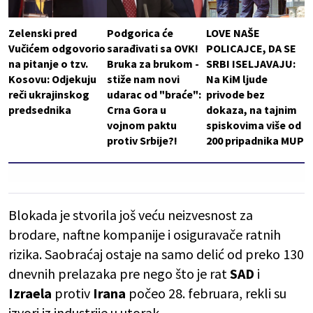
Zelenski pred
Podgorica će
LOVE NAŠE
Vučićem odgovorio
sarađivati sa OVK!
POLICAJCE, DA SE
na pitanje o tzv.
Bruka za brukom -
SRBI ISELJAVAJU:
Kosovu: Odjekuju
stiže nam novi
Na KiM ljude
reči ukrajinskog
udarac od "braće":
privode bez
predsednika
Crna Gora u
dokaza, na tajnim
vojnom paktu
spiskovima više od
protiv Srbije?!
200 pripadnika MUP
Blokada je stvorila još veću neizvesnost za
brodare, naftne kompanije i osiguravače ratnih
rizika. Saobraćaj ostaje na samo delić od preko 130
dnevnih prelazaka pre nego što je rat
SAD
i
Izraela
protiv
Irana
počeo 28. februara, rekli su
izvori iz industrije u utorak.