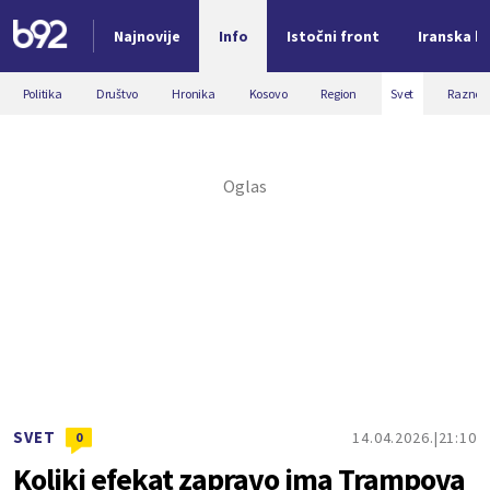
Najnovije
Info
Istočni front
Iranska kr
Nova vest
Politika
Društvo
Hronika
Kosovo
Region
Svet
Razno
SVET
14.04.2026.
21:10
0
Koliki efekat zapravo ima Trampova