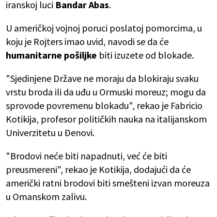
iranskoj luci
Bandar Abas
.
U američkoj vojnoj poruci poslatoj pomorcima, u
koju je Rojters imao uvid, navodi se da će
humanitarne pošiljke
biti izuzete od blokade.
"Sjedinjene Države ne moraju da blokiraju svaku
vrstu broda ili da uđu u Ormuski moreuz; mogu da
sprovode povremenu blokadu", rekao je Fabricio
Kotikija, profesor političkih nauka na italijanskom
Univerzitetu u Đenovi.
"Brodovi neće biti napadnuti, već će biti
preusmereni", rekao je Kotikija, dodajući da će
američki ratni brodovi biti smešteni izvan moreuza
u Omanskom zalivu.