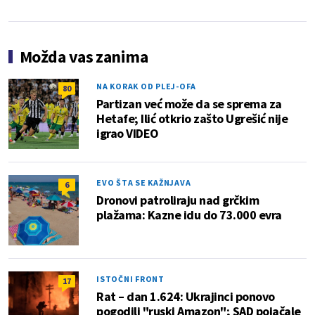
Možda vas zanima
NA KORAK OD PLEJ-OFA
80
Partizan već može da se sprema za
Hetafe; Ilić otkrio zašto Ugrešić nije
igrao VIDEO
EVO ŠTA SE KAŽNJAVA
6
Dronovi patroliraju nad grčkim
plažama: Kazne idu do 73.000 evra
ISTOČNI FRONT
17
Rat – dan 1.624: Ukrajinci ponovo
pogodili "ruski Amazon"; SAD pojačale