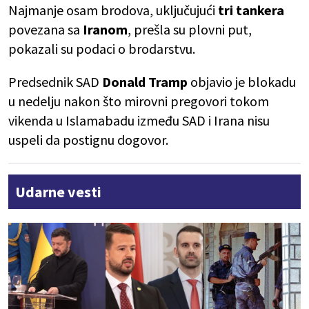
Najmanje osam brodova, uključujući
tri tankera
povezana sa
Iranom
, prešla su plovni put,
pokazali su podaci o brodarstvu.
Predsednik SAD
Donald Tramp
objavio je blokadu
u nedelju nakon što mirovni pregovori tokom
vikenda u Islamabadu između SAD i Irana nisu
uspeli da postignu dogovor.
Udarne vesti