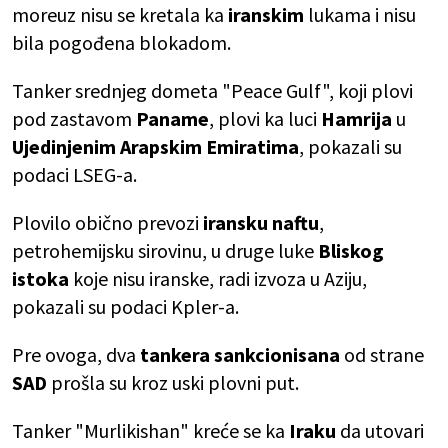
moreuz nisu se kretala ka
iranskim
lukama i nisu
bila pogođena blokadom.
Tanker srednjeg dometa "Peace Gulf", koji plovi
pod zastavom
Paname
, plovi ka luci
Hamrija
u
Ujedinjenim Arapskim Emiratima
, pokazali su
podaci LSEG-a.
Plovilo obično prevozi
iransku naftu
,
petrohemijsku sirovinu, u druge luke
Bliskog
istoka
koje nisu iranske, radi izvoza u Aziju,
pokazali su podaci Kpler-a.
Pre ovoga, dva
tankera sankcionisana
od strane
SAD
prošla su kroz uski plovni put.
Tanker "Murlikishan" kreće se ka
Iraku
da utovari