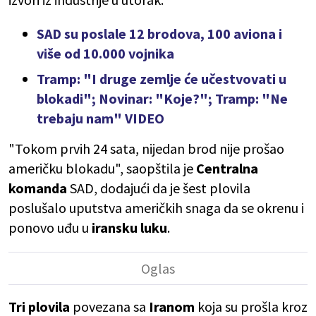
SAD su poslale 12 brodova, 100 aviona i
više od 10.000 vojnika
Tramp: "I druge zemlje će učestvovati u
blokadi"; Novinar: "Koje?"; Tramp: "Ne
trebaju nam" VIDEO
"Tokom prvih 24 sata, nijedan brod nije prošao
američku blokadu", saopštila je
Centralna
komanda
SAD, dodajući da je šest plovila
poslušalo uputstva američkih snaga da se okrenu i
ponovo uđu u
iransku luku
.
Tri plovila
povezana sa
Iranom
koja su prošla kroz