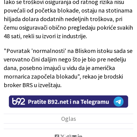
Iako se troškovi osiguranja od ratnog rizika nisu
povećali od početka blokade, ostaju na stotinama
hiljada dolara dodatnih nedeljnih troškova, pri
čemu osiguravači obično pregledaju pokriće svakih
48 sati, rekli su izvori iz industrije.
"Povratak 'normalnosti' na Bliskom istoku sada se
verovatno čini daljim nego što je bio pre nedelju
dana, posebno imajući u vidu da je američka
mornarica započela blokadu", rekao je brodski
broker BRS u izveštaju.