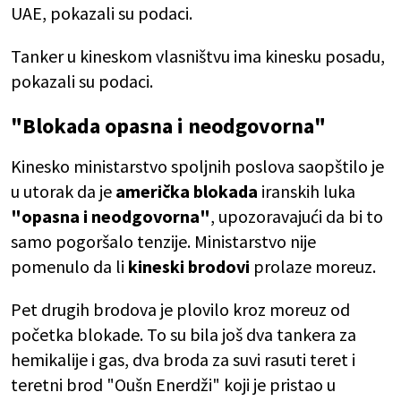
UAE, pokazali su podaci.
Tanker u kineskom vlasništvu ima kinesku posadu,
pokazali su podaci.
"Blokada opasna i neodgovorna"
Kinesko ministarstvo spoljnih poslova saopštilo je
u utorak da je
američka blokada
iranskih luka
"opasna i neodgovorna"
, upozoravajući da bi to
samo pogoršalo tenzije. Ministarstvo nije
pomenulo da li
kineski brodovi
prolaze moreuz.
Pet drugih brodova je plovilo kroz moreuz od
početka blokade. To su bila još dva tankera za
hemikalije i gas, dva broda za suvi rasuti teret i
teretni brod "Oušn Enerdži" koji je pristao u