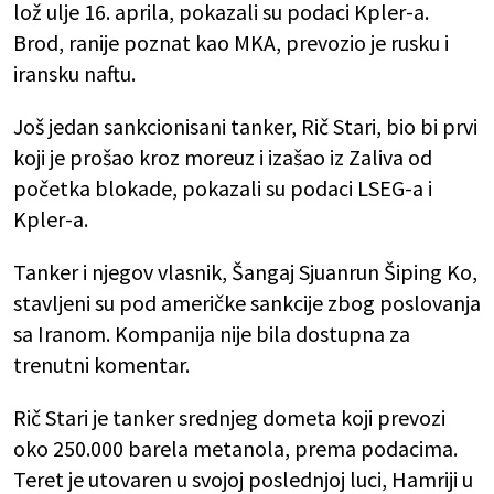
lož ulje 16. aprila, pokazali su podaci Kpler-a.
Brod, ranije poznat kao MKA, prevozio je rusku i
iransku naftu.
Još jedan sankcionisani tanker, Rič Stari, bio bi prvi
koji je prošao kroz moreuz i izašao iz Zaliva od
početka blokade, pokazali su podaci LSEG-a i
Kpler-a.
Tanker i njegov vlasnik, Šangaj Sjuanrun Šiping Ko,
stavljeni su pod američke sankcije zbog poslovanja
sa Iranom. Kompanija nije bila dostupna za
trenutni komentar.
Rič Stari je tanker srednjeg dometa koji prevozi
oko 250.000 barela metanola, prema podacima.
Teret je utovaren u svojoj poslednjoj luci, Hamriji u