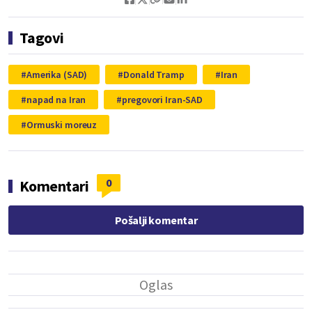
Tagovi
Amerika (SAD)
Donald Tramp
Iran
napad na Iran
pregovori Iran-SAD
Ormuski moreuz
0
Komentari
Pošalji komentar