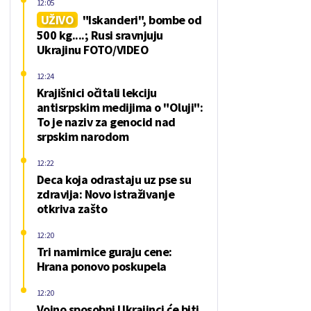
12:05
UŽIVO
"Iskanderi", bombe od
500 kg....; Rusi sravnjuju
Ukrajinu FOTO/VIDEO
12:24
Krajišnici očitali lekciju
antisrpskim medijima o "Oluji":
To je naziv za genocid nad
srpskim narodom
12:22
Deca koja odrastaju uz pse su
zdravija: Novo istraživanje
otkriva zašto
12:20
Tri namirnice guraju cene:
Hrana ponovo poskupela
12:20
Vojno sposobni Ukrajinci će biti