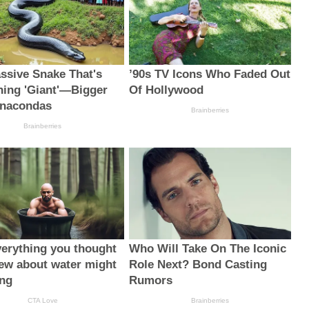
ssive Snake That's
’90s TV Icons Who Faded Out
ning 'Giant'—Bigger
Of Hollywood
Anacondas
Brainberries
Brainberries
erything you thought
Who Will Take On The Iconic
ew about water might
Role Next? Bond Casting
ng
Rumors
CTA Love
Brainberries