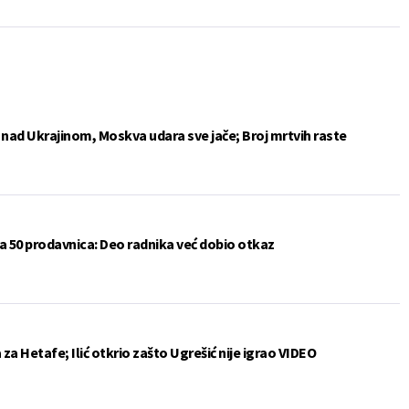
e nad Ukrajinom, Moskva udara sve jače; Broj mrtvih raste
a 50 prodavnica: Deo radnika već dobio otkaz
a Hetafe; Ilić otkrio zašto Ugrešić nije igrao VIDEO