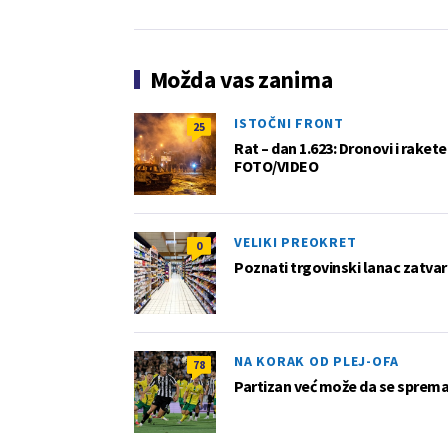
Možda vas zanima
ISTOČNI FRONT
25
Rat – dan 1.623: Dronovi i raket
FOTO/VIDEO
VELIKI PREOKRET
0
Poznati trgovinski lanac zatvar
NA KORAK OD PLEJ-OFA
78
Partizan već može da se sprema z