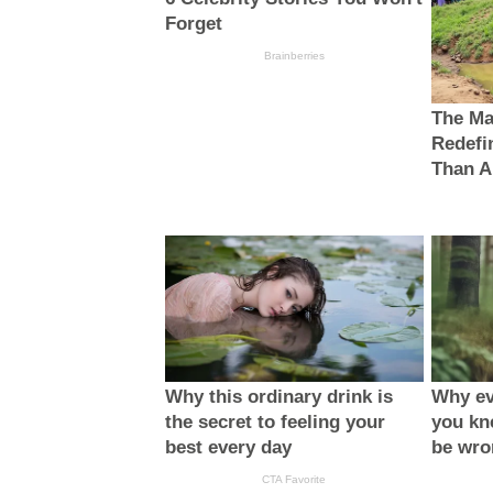
Forget
Brainberries
The Ma
Redefi
Than 
Why this ordinary drink is
Why ev
the secret to feeling your
you kn
best every day
be wro
CTA Favorite