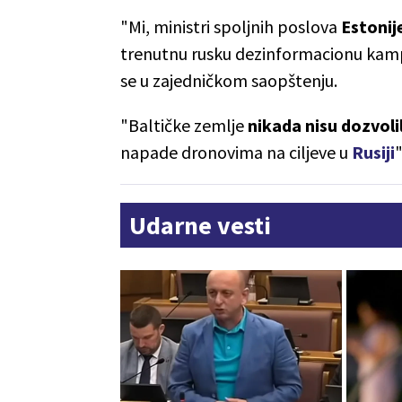
"Mi, ministri spoljnih poslova
Estonije
trenutnu rusku dezinformacionu kamp
se u zajedničkom saopštenju.
"Baltičke zemlje
nikada nisu dozvoli
napade dronovima na ciljeve u
Rusiji
"
Udarne vesti