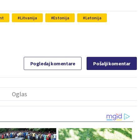
nt
Litvanija
Estonija
Letonija
Pogledaj komentare
Pošalji komentar