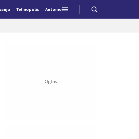
vanja
Tehnopolis
Automobili