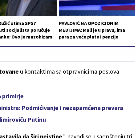
Ružić otima SPS?
PAVLOVIĆ NA OPOZICIONIM
i socijalista poručuje
MEDIJIMA: Mali je u pravu, ima
ranke: Ovo je mazohizam
para za veće plate i penzije
tovane
u kontaktima sa otpravnicima poslova
 primirje
inistra: Podmićivanje i nezapamćena prevara
dimiroviču Putinu
astavila da širi neistine
", navodi se u saopštenju tri