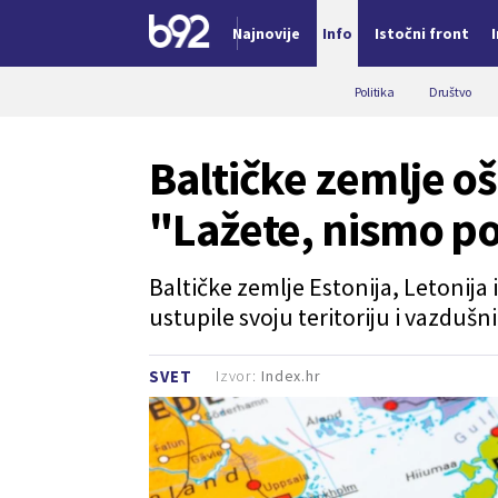
Najnovije
Info
Istočni front
Nova vest
Politika
Društvo
Baltičke zemlje oš
"Lažete, nismo po
Baltičke zemlje Estonija, Letonija 
ustupile svoju teritoriju i vazdušn
Izvor:
Index.hr
SVET