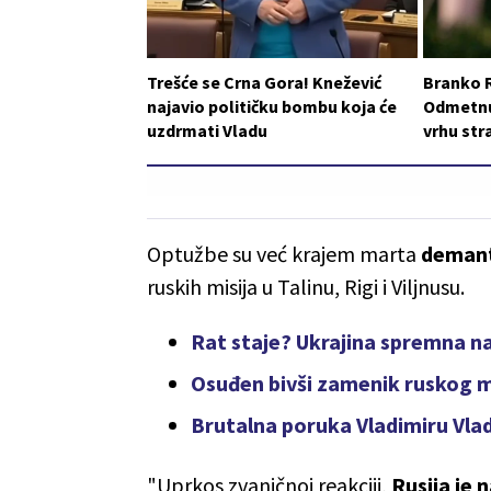
Trešće se Crna Gora! Knežević
Branko 
najavio političku bombu koja će
Odmetnut
uzdrmati Vladu
vrhu st
Optužbe su već krajem marta
deman
ruskih misija u Talinu, Rigi i Viljnusu.
Rat staje? Ukrajina spremna na
Osuđen bivši zamenik ruskog m
Brutalna poruka Vladimiru Vla
"Uprkos zvaničnoj reakciji,
Rusija je n