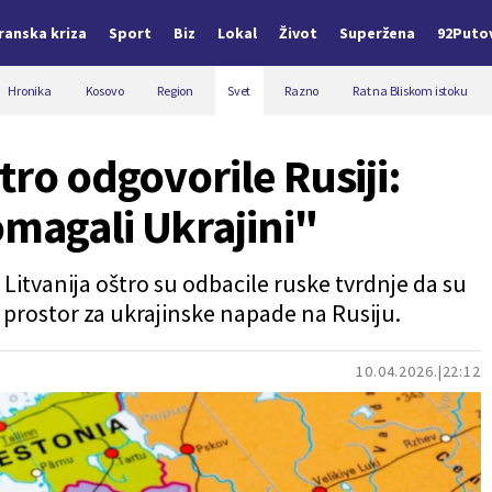
Iranska kriza
Sport
Biz
Lokal
Život
Superžena
92Puto
Hronika
Kosovo
Region
Svet
Razno
Rat na Bliskom istoku
tro odgovorile Rusiji:
magali Ukrajini"
i Litvanija oštro su odbacile ruske tvrdnje da su
i prostor za ukrajinske napade na Rusiju.
10.04.2026.
22:12