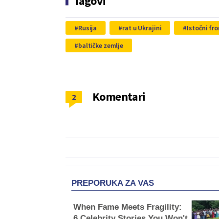
Tagovi
Rusija
rat u Ukrajini
Istočni fro
baltičke zemlje
Komentari
2
PREPORUKA ZA VAS
When Fame Meets Fragility:
6 Celebrity Stories You Won't