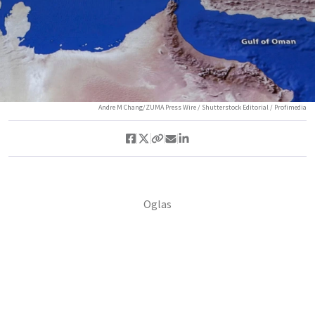
Andre M Chang/ZUMA Press Wire / Shutterstock Editorial / Profimedia