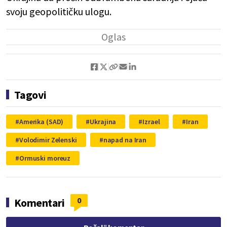
svoju geopolitičku ulogu.
Tagovi
Amerika (SAD)
Ukrajina
Izrael
Iran
Volodimir Zelenski
napad na Iran
Ormuski moreuz
0
Komentari