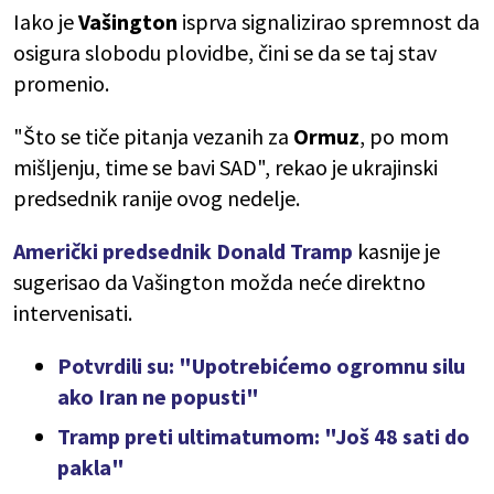
Iako je
Vašington
isprva signalizirao spremnost da
osigura slobodu plovidbe, čini se da se taj stav
promenio.
"Što se tiče pitanja vezanih za
Ormuz
, po mom
mišljenju, time se bavi SAD", rekao je ukrajinski
predsednik ranije ovog nedelje.
Američki predsednik Donald Tramp
kasnije je
sugerisao da Vašington možda neće direktno
intervenisati.
Potvrdili su: "Upotrebićemo ogromnu silu
ako Iran ne popusti"
Tramp preti ultimatumom: "Još 48 sati do
pakla"