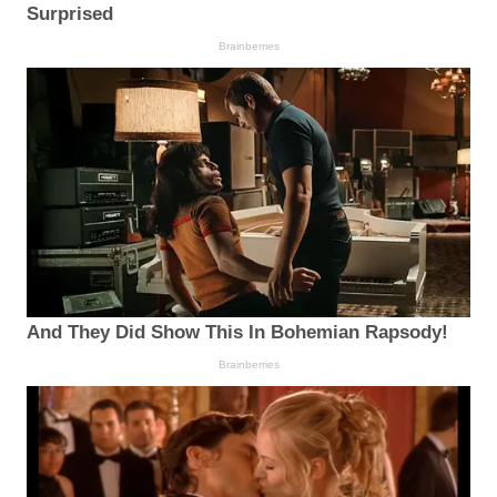
Surprised
Brainberries
And They Did Show This In Bohemian Rapsody!
Brainberries