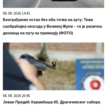
08. 08. 2026 14:41
Београђанин остао без оба точка на ауту: Тежа
саобраћајна незгода у Великој Жупи – то је ризична
деоница на путу ка приморју (ФОТО)
08. 08. 2026 20:45
Јован Предић Харамбаша 65. Драгачевског сабора