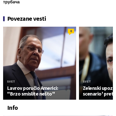
трубача
Povezane vesti
0
SVET
SVET
Lavrov poručio Americi:
Zelenski upozo
"Brzo smislite nešto"
scenario' pret
Info