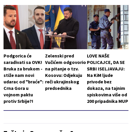
Podgorica će
Zelenski pred
LOVE NAŠE
sarađivati sa OVK!
Vučićem odgovorio
POLICAJCE, DA SE
Bruka za brukom -
na pitanje o tzv.
SRBI ISELJAVAJU:
stiže nam novi
Kosovu: Odjekuju
Na KiM ljude
udarac od "braće":
reči ukrajinskog
privode bez
Crna Gora u
predsednika
dokaza, na tajnim
vojnom paktu
spiskovima više od
protiv Srbije?!
200 pripadnika MUP