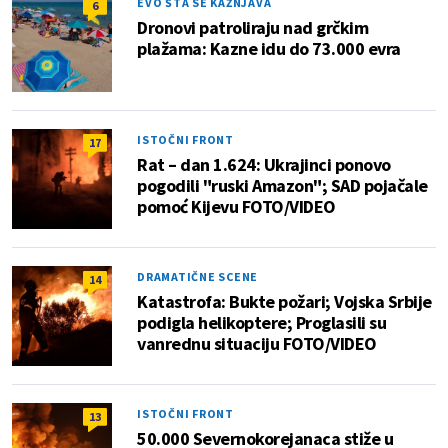
EVO ŠTA SE KAŽNJAVA
6
Dronovi patroliraju nad grčkim
plažama: Kazne idu do 73.000 evra
ISTOČNI FRONT
17
Rat – dan 1.624: Ukrajinci ponovo
pogodili "ruski Amazon"; SAD pojačale
pomoć Kijevu FOTO/VIDEO
DRAMATIČNE SCENE
14
Katastrofa: Bukte požari; Vojska Srbije
podigla helikoptere; Proglasili su
vanrednu situaciju FOTO/VIDEO
ISTOČNI FRONT
13
50.000 Severnokorejanaca stiže u