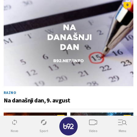
0
RAZNO
Na današnji dan, 9. avgust
13
3
✕
Novo
Sport
Video
Menu