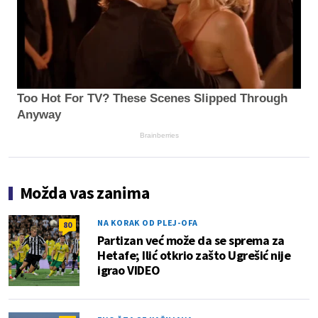
Too Hot For TV? These Scenes Slipped Through
Anyway
Brainberries
Možda vas zanima
NA KORAK OD PLEJ-OFA
80
Partizan već može da se sprema za
Hetafe; Ilić otkrio zašto Ugrešić nije
igrao VIDEO