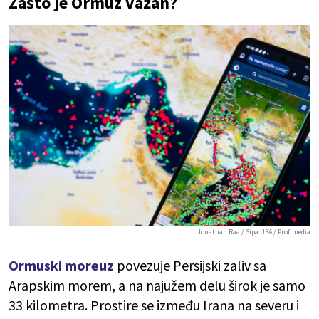
Zašto je Ormuz važan?
Jonathan Raa / Sipa USA / Profimedia
Ormuski moreuz
povezuje Persijski zaliv sa
Arapskim morem, a na najužem delu širok je samo
33 kilometra. Prostire se između Irana na severu i