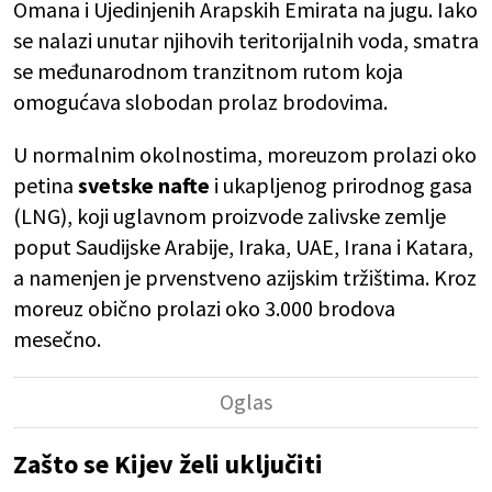
Omana i Ujedinjenih Arapskih Emirata na jugu. Iako
se nalazi unutar njihovih teritorijalnih voda, smatra
se međunarodnom tranzitnom rutom koja
omogućava slobodan prolaz brodovima.
U normalnim okolnostima, moreuzom prolazi oko
petina
svetske nafte
i ukapljenog prirodnog gasa
(LNG), koji uglavnom proizvode zalivske zemlje
poput Saudijske Arabije, Iraka, UAE, Irana i Katara,
a namenjen je prvenstveno azijskim tržištima. Kroz
moreuz obično prolazi oko 3.000 brodova
mesečno.
Zašto se Kijev želi uključiti