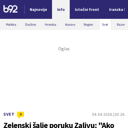
Najnovije
Info
Istočni front
Iranska kr
Nova vest
Politika
Društvo
Hronika
Kosovo
Region
Svet
Razno
SVET
04.04.2026.
20:26
0
Zelenski šalje poruku Zalivu: "Ako