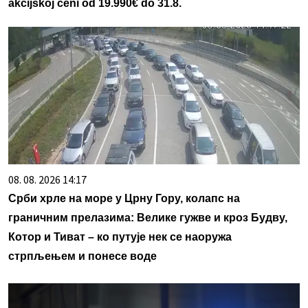
akcijskoj ceni od 19.990€ do 31.8.
08. 08. 2026 14:17
Срби хрле на море у Црну Гору, колапс на
граничним прелазима: Велике гужве и кроз Будву,
Котор и Тиват – ко путује нек се наоружа
стрпљењем и понесе воде