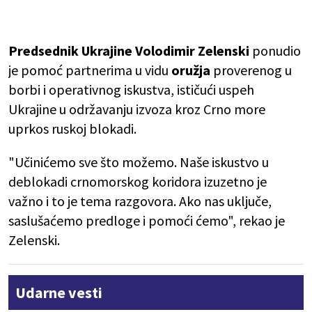
Predsednik Ukrajine Volodimir Zelenski
ponudio
je pomoć partnerima u vidu
oružja
proverenog u
borbi i operativnog iskustva, ističući uspeh
Ukrajine u održavanju izvoza kroz Crno more
uprkos ruskoj blokadi.
"Učinićemo sve što možemo. Naše iskustvo u
deblokadi crnomorskog koridora izuzetno je
važno i to je tema razgovora. Ako nas uključe,
saslušaćemo predloge i pomoći ćemo", rekao je
Zelenski.
Udarne vesti