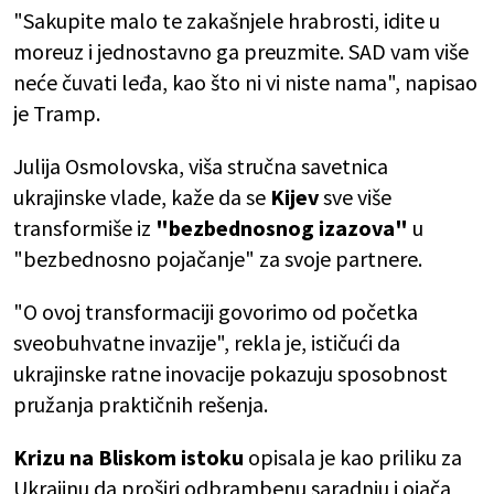
"Sakupite malo te zakašnjele hrabrosti, idite u
moreuz i jednostavno ga preuzmite. SAD vam više
neće čuvati leđa,
kao što ni vi niste nama", napisao
je Tramp.
Julija Osmolovska, viša stručna savetnica
ukrajinske vlade, kaže da se
Kijev
sve više
transformiše iz
"bezbednosnog izazova"
u
"bezbednosno pojačanje" za svoje partnere.
"O ovoj transformaciji govorimo od početka
sveobuhvatne invazije", rekla je, ističući da
ukrajinske ratne inovacije pokazuju sposobnost
pružanja praktičnih rešenja.
Krizu na Bliskom istoku
opisala je kao priliku za
Ukrajinu da proširi odbrambenu saradnju i ojača