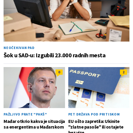
NEOČEKIVAN PAD
Šok u SAD-u: Izgubili 23.000 radnih mesta
0
2
PAŽLJIVO PRATE "PAKŠ"
PET DRŽAVA POD PRITISKOM
Mađar otkrio kakva je situacija
EU ošto zapretila: Ukinite
sa energentima u Mađarskom
"zlatne pasoše" ili ostajete
bez vize