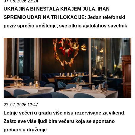
07. 08. 2026 22:24
UKRAJINA BI NESTALA KRAJEM JULA, IRAN
SPREMIO UDAR NA TRI LOKACIJE: Jedan telefonski
poziv sprečio uništenje, sve otkrio ajatolahov savetnik
23. 07. 2026 12:47
Letnje večeri u gradu više nisu rezervisane za vikend:
Zašto sve više ljudi bira večeru koja se spontano
pretvori u druženje