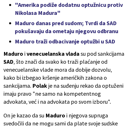
"Amerika podiže dodatnu optužnicu protiv
Nikolasa Madura"
Maduro danas pred sudom; Tvrdi da SAD
pokušavaju da ometaju njegovu odbranu
Maduro traži odbacivanje optužbi u SAD
Maduro
i
venecuelanska
vlada
su pod sankcijama
SAD
, što znači da svako ko traži plaćanje od
venecuelanske vlade mora da dobije dozvolu,
kako bi izbegao kršenje američkih zakona o
sankcijama.
Polak
je na suđenju rekao da optuženi
imaju pravo "ne samo na kompetentnog
advokata, već i na advokata po svom izboru".
On je kazao da su
Maduro
i njegova supruga
svedočili da ne mogu sami da plate svoje sudske