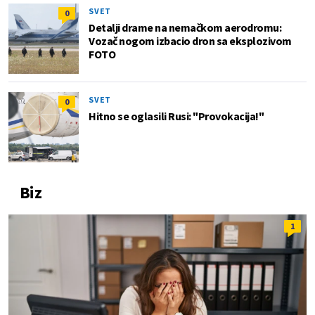
SVET
0
Detalji drame na nemačkom aerodromu:
Vozač nogom izbacio dron sa eksplozivom
FOTO
SVET
0
Hitno se oglasili Rusi: "Provokacija!"
Biz
1