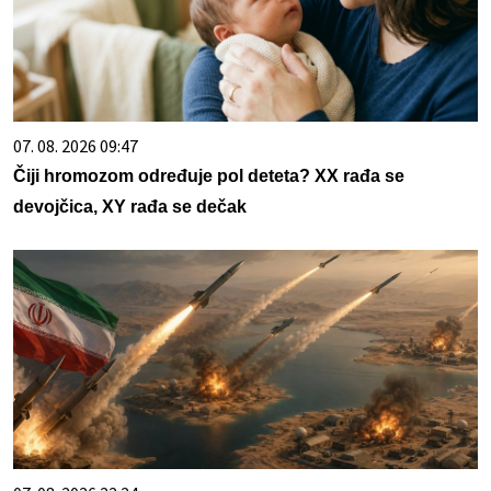
07. 08. 2026 09:47
Čiji hromozom određuje pol deteta? XX rađa se
devojčica, XY rađa se dečak