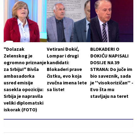
"Dolazak
Vetirani Đokić,
BLOKADERI O
Zelenskog je
Lompar i drugi
ĐOKIĆU NAPISALI
ogromno priznanje
kandidati:
DOSIJE NA 39
za Srbiju!" Bivša
Blokaderi prave
STRANA: Do juče im
ambasadorka
čistku, evo koja
bio saveznik, sada
usred emisije
zvučna imena lete
je ''visokorizičan'' -
sasekla opoziciju:
sa liste!
Evo šta mu
Srbija je napravila
stavljaju na teret
veliki diplomatski
iskorak (FOTO)