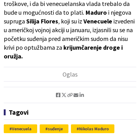
troškove, i da bi venecuelanska vlada trebalo da
bude u mogućnosti da to plati.
Maduro
i njegova
supruga
Silija Flores
, koji su iz
Venecuele
izvedeni
u američkoj vojnoj akciji u januaru, izjasnili su se na
početku suđenja pred američkim sudom da nisu
krivi po optužbama za
krijumčarenje droge i
oružja.
Tagovi
Venecuela
suđenje
Nikolas Maduro