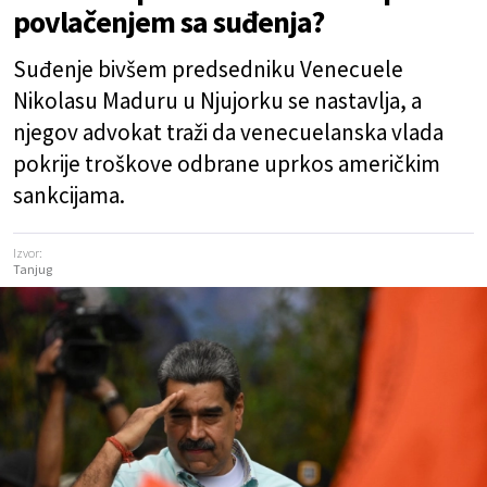
povlačenjem sa suđenja?
Suđenje bivšem predsedniku Venecuele
Nikolasu Maduru u Njujorku se nastavlja, a
njegov advokat traži da venecuelanska vlada
pokrije troškove odbrane uprkos američkim
sankcijama.
Izvor:
Tanjug