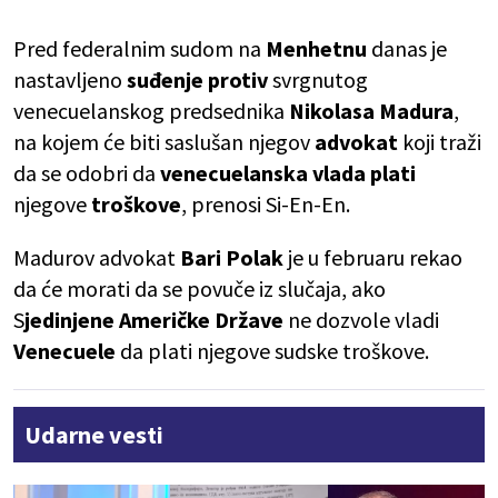
Pred federalnim sudom na
Menhetnu
danas je
nastavljeno
suđenje
protiv
svrgnutog
venecuelanskog predsednika
Nikolasa Madura
,
na kojem će biti saslušan njegov
advokat
koji traži
da se odobri da
venecuelanska
vlada
plati
njegove
troškove
, prenosi Si-En-En.
Madurov advokat
Bari Polak
je u februaru rekao
da će morati da se povuče iz slučaja, ako
S
jedinjene Američke Države
ne dozvole vladi
Venecuele
da plati njegove sudske troškove.
Udarne vesti