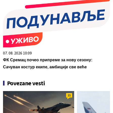
07. 08. 2026 10:09
ФК Сремац почео припреме за нову сезону:
Сачуван костур екипе, амбиције све веће
Povezane vesti
21