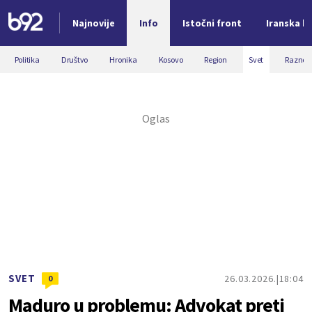
Najnovije
Info
Istočni front
Iranska kr
Nova vest
Politika
Društvo
Hronika
Kosovo
Region
Svet
Razno
SVET
26.03.2026.
18:04
0
Maduro u problemu: Advokat preti