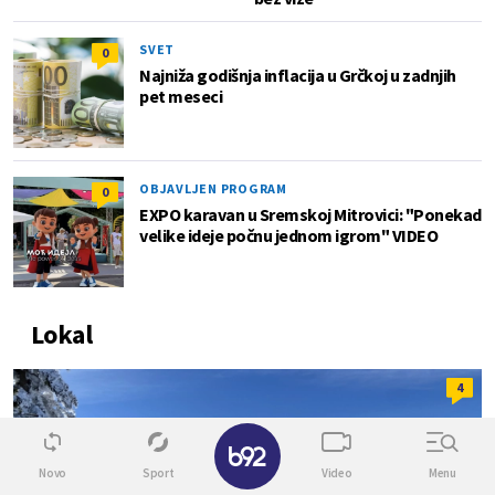
SVET
0
Najniža godišnja inflacija u Grčkoj u zadnjih
pet meseci
OBJAVLJEN PROGRAM
0
EXPO karavan u Sremskoj Mitrovici: "Ponekad
velike ideje počnu jednom igrom" VIDEO
Lokal
4
✕
Novo
Sport
Video
Menu