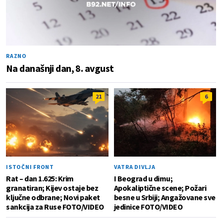
RAZNO
Na današnji dan, 8. avgust
21
6
ISTOČNI FRONT
VATRA DIVLJA
Rat – dan 1.625: Krim
I Beograd u dimu;
granatiran; Kijev ostaje bez
Apokaliptične scene; Požari
ključne odbrane; Novi paket
besne u Srbiji; Angažovane sve
sankcija za Ruse FOTO/VIDEO
jedinice FOTO/VIDEO