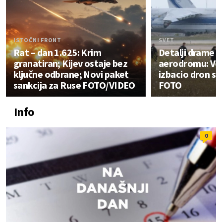
ISTOČNI FRONT
SVET
Rat – dan 1.625: Krim
Detalji drame
granatiran; Kijev ostaje bez
aerodromu: V
ključne odbrane; Novi paket
izbacio dron s
sankcija za Ruse FOTO/VIDEO
FOTO
Info
0