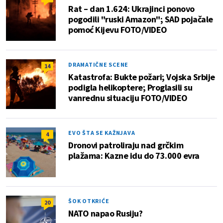
Rat – dan 1.624: Ukrajinci ponovo
pogodili "ruski Amazon"; SAD pojačale
pomoć Kijevu FOTO/VIDEO
DRAMATIČNE SCENE
14
Katastrofa: Bukte požari; Vojska Srbije
podigla helikoptere; Proglasili su
vanrednu situaciju FOTO/VIDEO
EVO ŠTA SE KAŽNJAVA
4
Dronovi patroliraju nad grčkim
plažama: Kazne idu do 73.000 evra
ŠOK OTKRIĆE
20
NATO napao Rusiju?