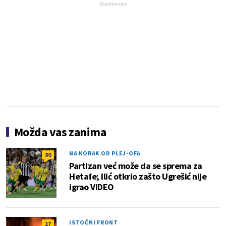
Brainberries
Možda vas zanima
NA KORAK OD PLEJ-OFA
80
Partizan već može da se sprema za
Hetafe; Ilić otkrio zašto Ugrešić nije
igrao VIDEO
ISTOČNI FRONT
17