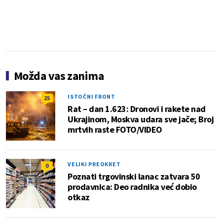
Možda vas zanima
ISTOČNI FRONT
25
Rat – dan 1.623: Dronovi i rakete nad
Ukrajinom, Moskva udara sve jače; Broj
mrtvih raste FOTO/VIDEO
VELIKI PREOKRET
0
Poznati trgovinski lanac zatvara 50
prodavnica: Deo radnika već dobio
otkaz