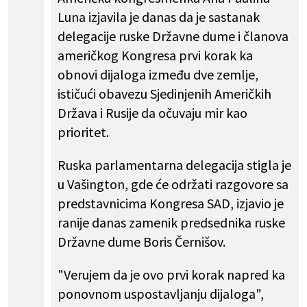
Luna izjavila je danas da je sastanak
delegacije ruske Državne dume i članova
američkog Kongresa prvi korak ka
obnovi dijaloga između dve zemlje,
ističući obavezu Sjedinjenih Američkih
Država i Rusije da očuvaju mir kao
prioritet.
Ruska parlamentarna delegacija stigla je
u Vašington, gde će održati razgovore sa
predstavnicima Kongresa SAD, izjavio je
ranije danas zamenik predsednika ruske
Državne dume Boris Černišov.
"Verujem da je ovo prvi korak napred ka
ponovnom uspostavljanju dijaloga",