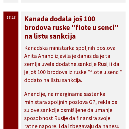
Kanada dodala još 100
18:28
brodova ruske "flote u senci"
na listu sankcija
Kanadska ministarka spoljnih poslova
Anita Anand izjavila je danas da je ta
zemlja uvela dodatne sankcije Rusiji i da
je još 100 brodova iz ruske "flote u senci"
dodato na listu sankcija.
Anand je, na marginama sastanka
ministara spoljnih poslova G7, rekla da
su ove sankcije osmišljene da umanje
sposobnost Rusije da finansira svoje
ratne napore, i da izbegavaju da nanesu