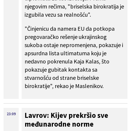
njegovim rečima, "briselska birokratija je
izgubila vezu sa realnošću".
"Činjenicu da namera EU da potkopa
pregovaračko rešenje ukrajinskog
sukoba ostaje nepromenjena, pokazuje i
apsurdna lista ultimatuma koju je
nedavno pokrenula Kaja Kalas, što
pokazuje gubitak kontakta sa
stvarnošću od strane briselske
birokratije", rekao je Maslenikov.
Lavrov: Kijev prekršio sve
23:09
međunarodne norme