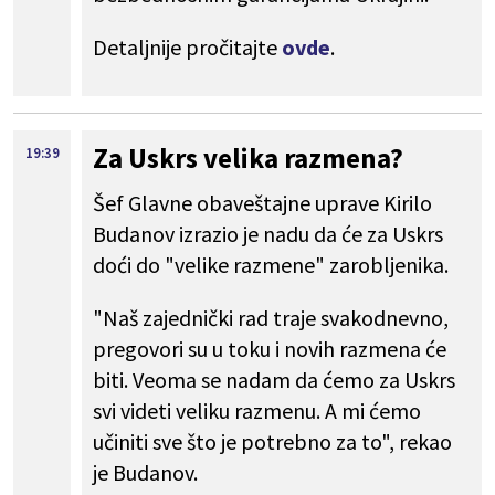
Detaljnije pročitajte
ovde
.
Za Uskrs velika razmena?
19:39
Šef Glavne obaveštajne uprave Kirilo
Budanov izrazio je nadu da će za Uskrs
doći do "velike razmene" zarobljenika.
"Naš zajednički rad traje svakodnevno,
pregovori su u toku i novih razmena će
biti. Veoma se nadam da ćemo za Uskrs
svi videti veliku razmenu. A mi ćemo
učiniti sve što je potrebno za to", rekao
je Budanov.