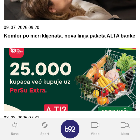
09. 07. 2026 09:20
Komfor po meri klijenata: nova linija paketa ALTA banke
03. 08. 2026 07:31
✕
25.000 kupaca već kupuje uz PerSu Extra. A ti? Saznaj
Novo
Sport
Video
Menu
više