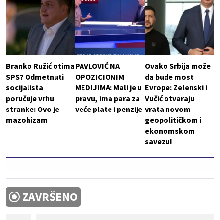
Branko Ružić otima
PAVLOVIĆ NA
Ovako Srbija može
SPS? Odmetnuti
OPOZICIONIM
da bude most
socijalista
MEDIJIMA: Mali je u
Evrope: Zelenski i
poručuje vrhu
pravu, ima para za
Vučić otvaraju
stranke: Ovo je
veće plate i penzije
vrata novom
mazohizam
geopolitičkom i
ekonomskom
savezu!
ZAVRŠENO