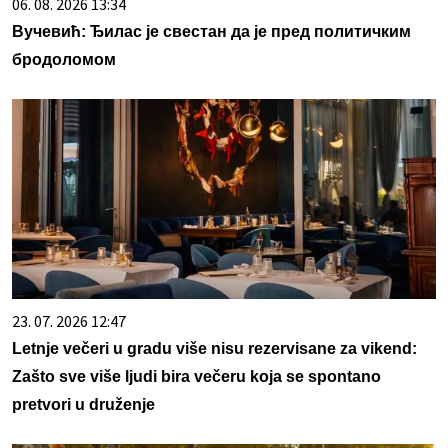
06. 08. 2026 13:34
Вучевић: Ђилас је свестан да је пред политичким
бродоломом
23. 07. 2026 12:47
Letnje večeri u gradu više nisu rezervisane za vikend:
Zašto sve više ljudi bira večeru koja se spontano
pretvori u druženje