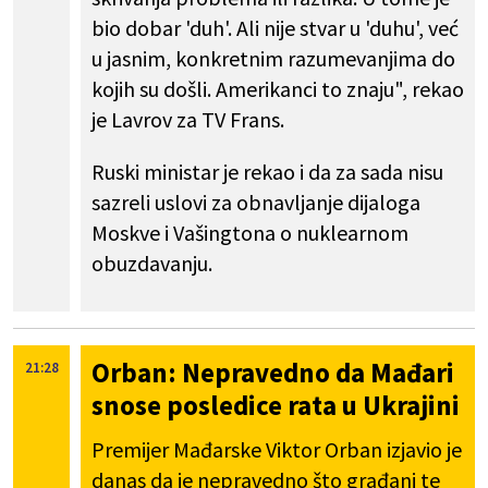
bio dobar 'duh'. Ali nije stvar u 'duhu', već
u jasnim, konkretnim razumevanjima do
kojih su došli. Amerikanci to znaju", rekao
je Lavrov za TV Frans.
Ruski ministar je rekao i da za sada nisu
sazreli uslovi za obnavljanje dijaloga
Moskve i Vašingtona o nuklearnom
obuzdavanju.
Orban: Nepravedno da Mađari
21:28
snose posledice rata u Ukrajini
Premijer Mađarske Viktor Orban izjavio je
danas da je nepravedno što građani te