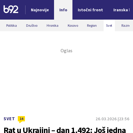
Najnovije
Info
Istočni front
Iranska kr
Nova vest
Politika
Društvo
Hronika
Kosovo
Region
Svet
Razno
SVET
26.03.2026.
23:56
14
Rat u Ukrajini – dan 1.492: Još jedna