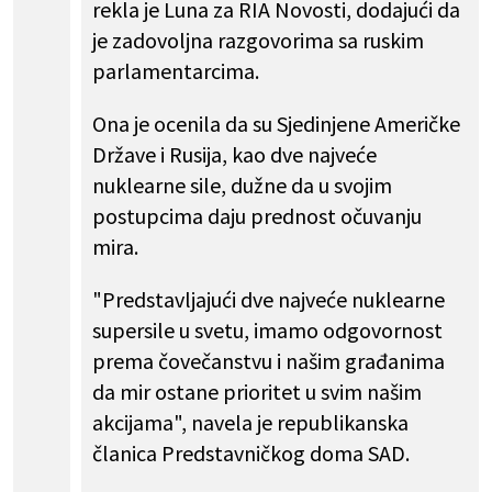
rekla je Luna za RIA Novosti, dodajući da
je zadovoljna razgovorima sa ruskim
parlamentarcima.
Ona je ocenila da su Sjedinjene Američke
Države i Rusija, kao dve najveće
nuklearne sile, dužne da u svojim
postupcima daju prednost očuvanju
mira.
"Predstavljajući dve najveće nuklearne
supersile u svetu, imamo odgovornost
prema čovečanstvu i našim građanima
da mir ostane prioritet u svim našim
akcijama", navela je republikanska
članica Predstavničkog doma SAD.