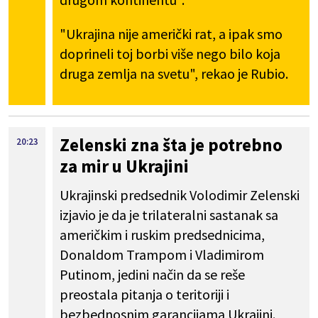
"Ukrajina nije američki rat, a ipak smo
doprineli toj borbi više nego bilo koja
druga zemlja na svetu", rekao je Rubio.
Zelenski zna šta je potrebno
20:23
za mir u Ukrajini
Ukrajinski predsednik Volodimir Zelenski
izjavio je da je trilateralni sastanak sa
američkim i ruskim predsednicima,
Donaldom Trampom i Vladimirom
Putinom, jedini način da se reše
preostala pitanja o teritoriji i
bezbednosnim garancijama Ukrajini.