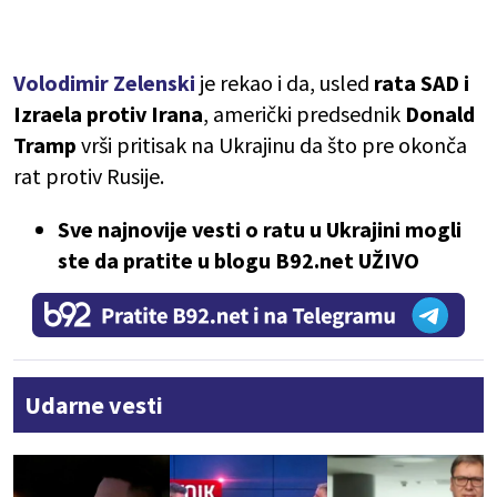
Volodimir Zelenski
je rekao i da, usled
rata SAD i
Izraela protiv Irana
, američki predsednik
Donald
Tramp
vrši pritisak na Ukrajinu da što pre okonča
rat protiv Rusije.
Sve najnovije vesti o ratu u Ukrajini mogli
ste da pratite u blogu B92.net UŽIVO
Udarne vesti