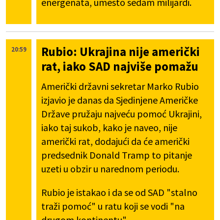
energenata, umesto sedam milijardi.
Rubio: Ukrajina nije američki
20:59
rat, iako SAD najviše pomažu
Američki državni sekretar Marko Rubio
izjavio je danas da Sjedinjene Američke
Države pružaju najveću pomoć Ukrajini,
iako taj sukob, kako je naveo, nije
američki rat, dodajući da će američki
predsednik Donald Tramp to pitanje
uzeti u obzir u narednom periodu.
Rubio je istakao i da se od SAD "stalno
traži pomoć" u ratu koji se vodi "na
drugom kontinentu".