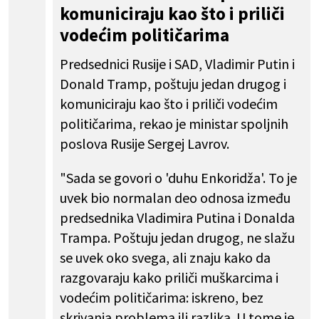
komuniciraju kao što i priliči
vodećim političarima
Predsednici Rusije i SAD, Vladimir Putin i
Donald Tramp, poštuju jedan drugog i
komuniciraju kao što i priliči vodećim
političarima, rekao je ministar spoljnih
poslova Rusije Sergej Lavrov.
"Sada se govori o 'duhu Enkoridža'. To je
uvek bio normalan deo odnosa između
predsednika Vladimira Putina i Donalda
Trampa. Poštuju jedan drugog, ne slažu
se uvek oko svega, ali znaju kako da
razgovaraju kako priliči muškarcima i
vodećim političarima: iskreno, bez
skrivanja problema ili razlika. U tome je