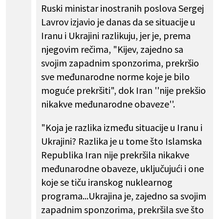
Ruski ministar inostranih poslova Sergej
Lavrov izjavio je danas da se situacije u
Iranu i Ukrajini razlikuju, jer je, prema
njegovim rečima, "Kijev, zajedno sa
svojim zapadnim sponzorima, prekršio
sve međunarodne norme koje je bilo
moguće prekršiti", dok Iran ''nije prekšio
nikakve međunarodne obaveze''.
"Koja je razlika između situacije u Iranu i
Ukrajini? Razlika je u tome što Islamska
Republika Iran nije prekršila nikakve
međunarodne obaveze, uključujući i one
koje se tiču iranskog nuklearnog
programa...Ukrajina je, zajedno sa svojim
zapadnim sponzorima, prekršila sve što