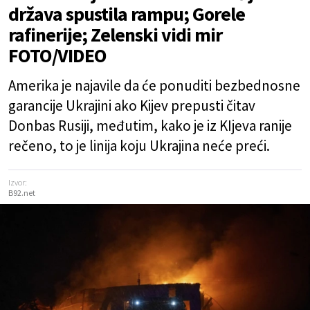
država spustila rampu; Gorele
rafinerije; Zelenski vidi mir
FOTO/VIDEO
Amerika je najavile da će ponuditi bezbednosne
garancije Ukrajini ako Kijev prepusti čitav
Donbas Rusiji, međutim, kako je iz KIjeva ranije
rečeno, to je linija koju Ukrajina neće preći.
Izvor:
B92.net