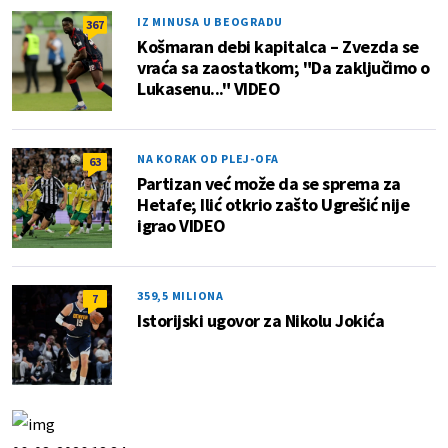
IZ MINUSA U BEOGRADU
367
Košmaran debi kapitalca – Zvezda se
vraća sa zaostatkom; "Da zaključimo o
Lukasenu..." VIDEO
NA KORAK OD PLEJ-OFA
63
Partizan već može da se sprema za
Hetafe; Ilić otkrio zašto Ugrešić nije
igrao VIDEO
359,5 MILIONA
7
Istorijski ugovor za Nikolu Jokića