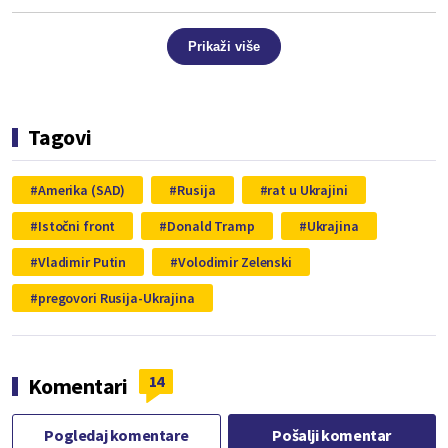
Prikaži više
Tagovi
Amerika (SAD)
Rusija
rat u Ukrajini
Istočni front
Donald Tramp
Ukrajina
Vladimir Putin
Volodimir Zelenski
pregovori Rusija-Ukrajina
14
Komentari
Pogledaj komentare
Pošalji komentar