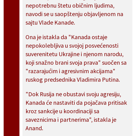
nepotrebnu štetu običnim ljudima,
navodi se u saopštenju objavljenom na
sajtu Vlade Kanade.
Ona je istakla da "Kanada ostaje
nepokolebljiva u svojoj posvećenosti
suverenitetu Ukrajine i njenom narodu,
koji snažno brani svoja prava" suočen sa
"razarajućim i agresivnim akcijama"
ruskog predsednika Vladimira Putina.
"Dok Rusija ne obustavi svoju agresiju,
Kanada će nastaviti da pojačava pritisak
kroz sankcije u koordinaciji sa
saveznicima i partnerima", istakla je
Anand.