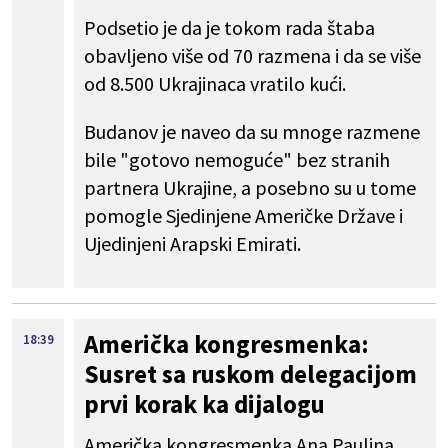
Podsetio je da je tokom rada štaba
obavljeno više od 70 razmena i da se više
od 8.500 Ukrajinaca vratilo kući.
Budanov je naveo da su mnoge razmene
bile "gotovo nemoguće" bez stranih
partnera Ukrajine, a posebno su u tome
pomogle Sjedinjene Američke Države i
Ujedinjeni Arapski Emirati.
Američka kongresmenka:
18:39
Susret sa ruskom delegacijom
prvi korak ka dijalogu
Američka kongresmenka Ana Paulina