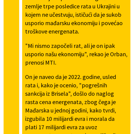
zemlje trpe posledice rata u Ukrajini u
kojem ne učestvuju, ističući da je sukob
usporio mađarsku ekonomiju i povećao
troškove energenata.
"Mi nismo započeli rat, ali je on ipak
usporio našu ekonomiju", rekao je Orban,
prenosi MTI.
On je naveo da je 2022. godine, usled
rata i, kako je ocenio, "pogrešnih
sankcija iz Brisela", došlo do naglog
rasta cena energenata, zbog čega je
Mađarska u jednoj godini, kako tvrdi,
izgubila 10 milijardi evra i morala da
plati 17 milijardi evra za uvoz