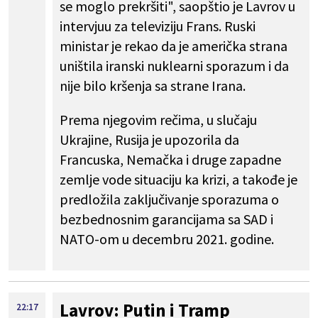
se moglo prekršiti", saopštio je Lavrov u
intervjuu za televiziju Frans. Ruski
ministar je rekao da je američka strana
uništila iranski nuklearni sporazum i da
nije bilo kršenja sa strane Irana.
Prema njegovim rečima, u slučaju
Ukrajine, Rusija je upozorila da
Francuska, Nemačka i druge zapadne
zemlje vode situaciju ka krizi, a takođe je
predložila zaključivanje sporazuma o
bezbednosnim garancijama sa SAD i
NATO-om u decembru 2021. godine.
Lavrov: Putin i Tramp
22:17