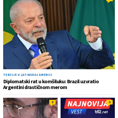
TENZIJE U LATINSKOJ AMERICI
Diplomatski rat u komšiluku: Brazil uzvratio
Argentini drastičnom merom
0
0