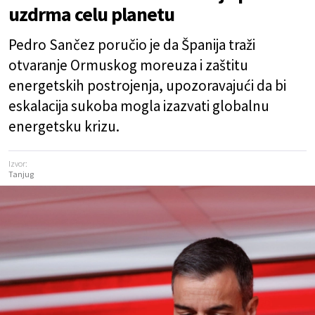
uzdrma celu planetu
Pedro Sančez poručio je da Španija traži
otvaranje Ormuskog moreuza i zaštitu
energetskih postrojenja, upozoravajući da bi
eskalacija sukoba mogla izazvati globalnu
energetsku krizu.
Izvor:
Tanjug