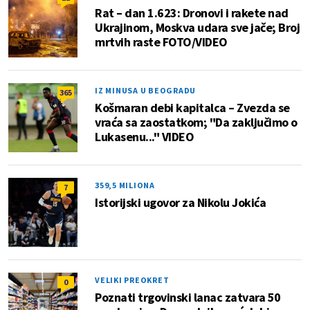
Rat – dan 1.623: Dronovi i rakete nad
Ukrajinom, Moskva udara sve jače; Broj
mrtvih raste FOTO/VIDEO
IZ MINUSA U BEOGRADU
365
Košmaran debi kapitalca – Zvezda se
vraća sa zaostatkom; "Da zaključimo o
Lukasenu..." VIDEO
359,5 MILIONA
7
Istorijski ugovor za Nikolu Jokića
VELIKI PREOKRET
0
Poznati trgovinski lanac zatvara 50