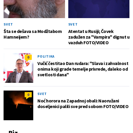
SVET
SVET
Šta se dešava sa Modžtabom
Atentat u Rusiji; Čovek
Hamneijem?
zadužen za "Vampira" dignut u
vazduh FOTO/VIDEO
POLITIKA
0
Vučić čestitao Dan rudara: "Slava i zahvalnost
onima koji grade temelje privrede, daleko od
svetlosti dana"
SVET
0
Noć horora na Zapadnoj obali: Naoružani
doseljenici palili sve pred sobom FOTO/VIDEO
Biz