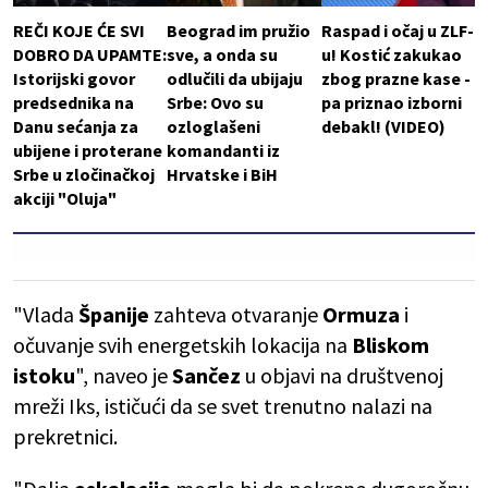
REČI KOJE ĆE SVI
Beograd im pružio
Raspad i očaj u ZLF-
DOBRO DA UPAMTE:
sve, a onda su
u! Kostić zakukao
Istorijski govor
odlučili da ubijaju
zbog prazne kase -
predsednika na
Srbe: Ovo su
pa priznao izborni
Danu sećanja za
ozloglašeni
debakl! (VIDEO)
ubijene i proterane
komandanti iz
Srbe u zločinačkoj
Hrvatske i BiH
akciji "Oluja"
"Vlada
Španije
zahteva otvaranje
Ormuza
i
očuvanje svih energetskih lokacija na
Bliskom
istoku
", naveo je
Sančez
u objavi na društvenoj
mreži Iks, ističući da se svet trenutno nalazi na
prekretnici.