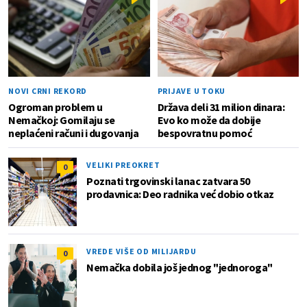
NOVI CRNI REKORD
PRIJAVE U TOKU
Ogroman problem u
Država deli 31 milion dinara:
Nemačkoj: Gomilaju se
Evo ko može da dobije
neplaćeni računi i dugovanja
bespovratnu pomoć
VELIKI PREOKRET
0
Poznati trgovinski lanac zatvara 50
prodavnica: Deo radnika već dobio otkaz
VREDE VIŠE OD MILIJARDU
0
Nemačka dobila još jednog "jednoroga"