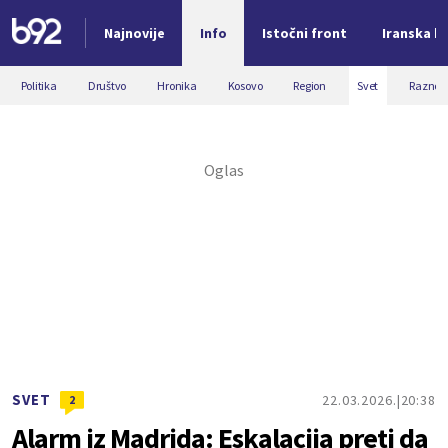
Najnovije
Info
Istočni front
Iranska kr
Nova vest
Politika
Društvo
Hronika
Kosovo
Region
Svet
Razno
SVET
22.03.2026.
20:38
2
Alarm iz Madrida: Eskalacija preti da