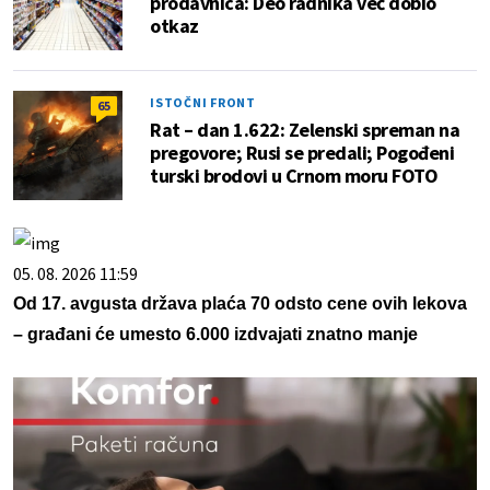
prodavnica: Deo radnika već dobio
otkaz
ISTOČNI FRONT
65
Rat – dan 1.622: Zelenski spreman na
pregovore; Rusi se predali; Pogođeni
turski brodovi u Crnom moru FOTO
05. 08. 2026 11:59
Od 17. avgusta država plaća 70 odsto cene ovih lekova
– građani će umesto 6.000 izdvajati znatno manje