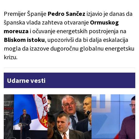
Premijer Španije
Pedro
Sančez
izjavio je danas da
španska vlada zahteva otvaranje
Ormuskog
moreuza
i očuvanje energetskih postrojenja na
Bliskom
istoku
, upozorivši da bi dalja eskalacija
mogla da izazove dugoročnu globalnu energetsku
krizu.
Udarne vesti