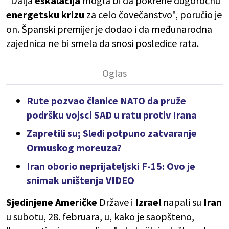
"Dalja
eskalacija
mogla bi da pokrene dugoročnu
energetsku
krizu
za celo čovečanstvo", poručio je
on. Španski premijer je dodao i da međunarodna
zajednica ne bi smela da snosi posledice rata.
Rute pozvao članice NATO da pruže
podršku vojsci SAD u ratu protiv Irana
Zapretili su; Sledi potpuno zatvaranje
Ormuskog moreuza?
Iran oborio neprijateljski F-15: Ovo je
snimak uništenja VIDEO
Sjedinjene
Američke
Države i
Izrael
napali su
Iran
u subotu, 28. februara, u, kako je saopšteno,