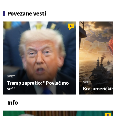
Povezane vesti
11
SVET
Tramp zapretio: "Povlačimo
SVET
se"
Kraj američkih
Info
0