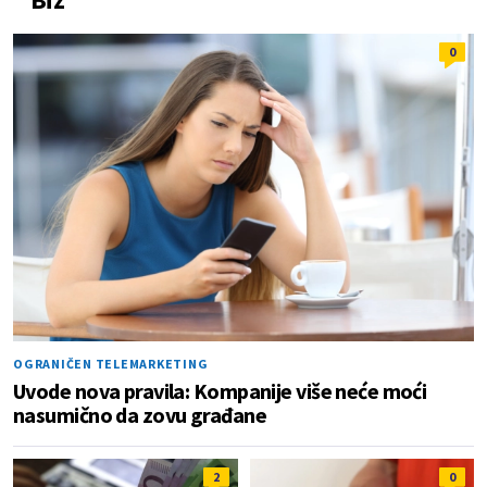
0
OGRANIČEN TELEMARKETING
Uvode nova pravila: Kompanije više neće moći
nasumično da zovu građane
2
0