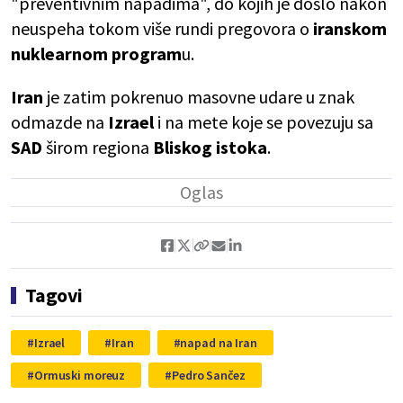
"preventivnim napadima", do kojih je došlo nakon
neuspeha tokom više rundi pregovora o
iranskom
nuklearnom program
u.
Iran
je zatim pokrenuo masovne udare u znak
odmazde na
Izrael
i na mete koje se povezuju sa
SAD
širom regiona
Bliskog istoka
.
Tagovi
Izrael
Iran
napad na Iran
Ormuski moreuz
Pedro Sančez