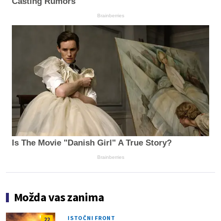
Casting Rumors
Brainberries
Is The Movie "Danish Girl" A True Story?
Brainberries
Možda vas zanima
ISTOČNI FRONT
22