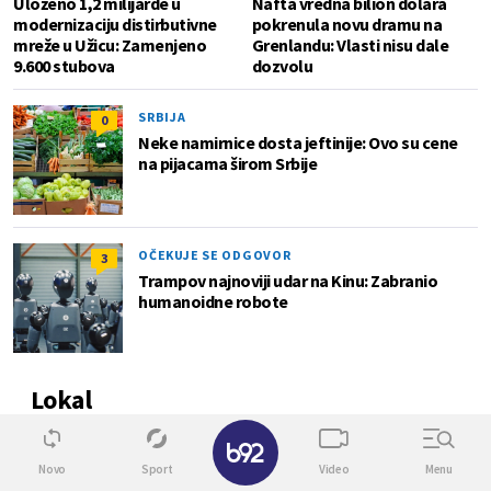
Uloženo 1,2 milijarde u
Nafta vredna bilion dolara
modernizaciju distirbutivne
pokrenula novu dramu na
mreže u Užicu: Zamenjeno
Grenlandu: Vlasti nisu dale
9.600 stubova
dozvolu
SRBIJA
0
Neke namirnice dosta jeftinije: Ovo su cene
na pijacama širom Srbije
OČEKUJE SE ODGOVOR
3
Trampov najnoviji udar na Kinu: Zabranio
humanoidne robote
Lokal
✕
6
Novo
Sport
Video
Menu