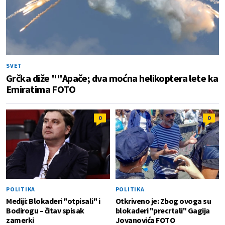
SVET
Grčka diže ""Apače; dva moćna helikoptera lete ka
Emiratima FOTO
0
0
POLITIKA
POLITIKA
Mediji: Blokaderi "otpisali" i
Otkriveno je: Zbog ovoga su
Bodirogu – čitav spisak
blokaderi "precrtali" Gagija
zamerki
Jovanovića FOTO