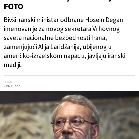
FOTO
Bivši iranski ministar odbrane Hosein Degan
imenovan je za novog sekretara Vrhovnog
saveta nacionalne bezbednosti Irana,
zamenjujući Alija Laridžanija, ubijenog u
američko-izraelskom napadu, javljaju iranski
mediji.
Izvor:
CBN Globo