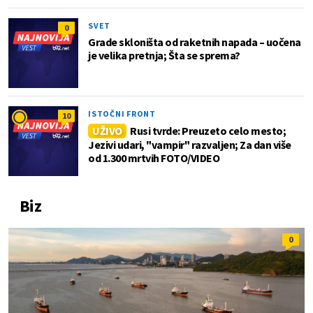
SVET
0
Grade skloništa od raketnih napada – uočena
je velika pretnja; Šta se sprema?
ISTOČNI FRONT
10
UŽIVO
Rusi tvrde: Preuzeto celo mesto;
Jezivi udari, "vampir" razvaljen; Za dan više
od 1.300 mrtvih FOTO/VIDEO
Biz
0