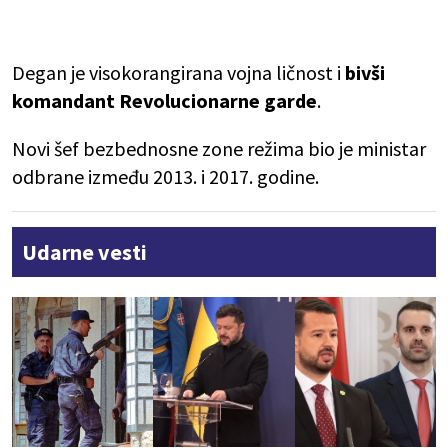
Degan je visokorangirana vojna ličnost i
bivši
komandant Revolucionarne garde
.
Novi šef bezbednosne zone režima bio je ministar
odbrane između 2013. i 2017. godine.
Udarne vesti