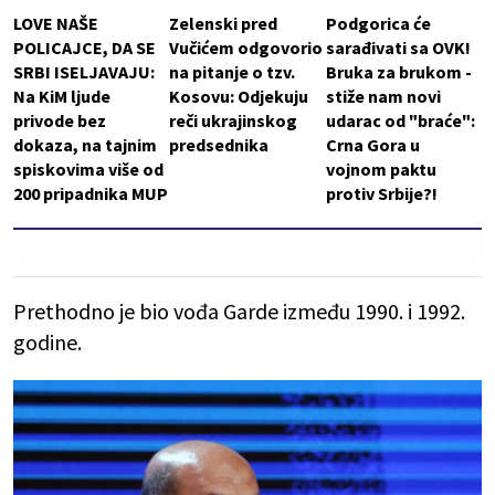
LOVE NAŠE
Zelenski pred
Podgorica će
POLICAJCE, DA SE
Vučićem odgovorio
sarađivati sa OVK!
SRBI ISELJAVAJU:
na pitanje o tzv.
Bruka za brukom -
Na KiM ljude
Kosovu: Odjekuju
stiže nam novi
privode bez
reči ukrajinskog
udarac od "braće":
dokaza, na tajnim
predsednika
Crna Gora u
spiskovima više od
vojnom paktu
200 pripadnika MUP
protiv Srbije?!
Prethodno je bio vođa Garde između 1990. i 1992.
godine.