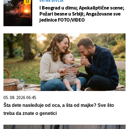
VATRA DIVLJA
11
I Beograd u dimu; Apokaliptične scene;
Požari besne u Srbiji; Angažovane sve
jedinice FOTO/VIDEO
05. 08. 2026 06:45
Šta dete nasleđuje od oca, a šta od majke? Sve što
treba da znate o genetici