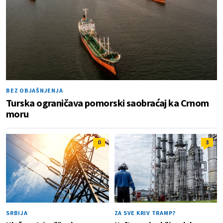
BEZ OBJAŠNJENJA
Turska ograničava pomorski saobraćaj ka Crnom
moru
0
3
SRBIJA
ZA SVE KRIV TRAMP?