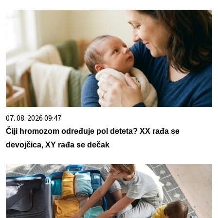
07. 08. 2026 09:47
Čiji hromozom određuje pol deteta? XX rađa se
devojčica, XY rađa se dečak