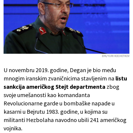
EPA/YURI KOCHETKOV
U novembru 2019. godine, Degan je bio među
mnogim iranskim zvaničnicima stavljenim na
listu
sankcija
američkog Stejt departmenta
zbog
svoje umešanosti kao komandanta
Revolucionarne garde u bombaške napade u
kasarni u Bejrutu 1983. godine, u kojima su
militanti Hezbolaha navodno ubili 241 američkog
vojnika.