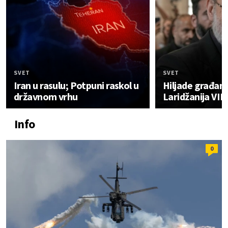
SVET
SVET
Iran u rasulu; Potpuni raskol u
Hiljade građana
državnom vrhu
Laridžanija VI
Info
0