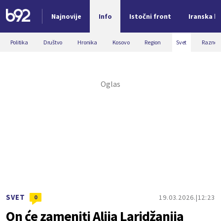
Najnovije
Info
Istočni front
Iranska kr
Nova vest
Politika
Društvo
Hronika
Kosovo
Region
Svet
Razno
SVET
19.03.2026.
12:23
0
On će zameniti Alija Laridžanija