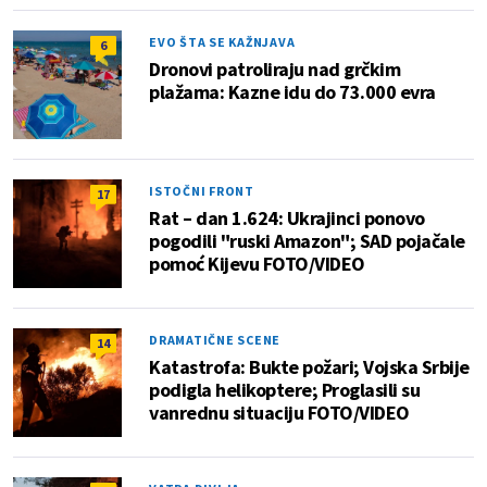
EVO ŠTA SE KAŽNJAVA
6
Dronovi patroliraju nad grčkim
plažama: Kazne idu do 73.000 evra
ISTOČNI FRONT
17
Rat – dan 1.624: Ukrajinci ponovo
pogodili "ruski Amazon"; SAD pojačale
pomoć Kijevu FOTO/VIDEO
DRAMATIČNE SCENE
14
Katastrofa: Bukte požari; Vojska Srbije
podigla helikoptere; Proglasili su
vanrednu situaciju FOTO/VIDEO