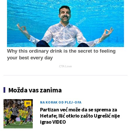
Why this ordinary drink is the secret to feeling
your best every day
CTA Love
Možda vas zanima
NA KORAK OD PLEJ-OFA
80
Partizan već može da se sprema za
Hetafe; Ilić otkrio zašto Ugrešić nije
igrao VIDEO