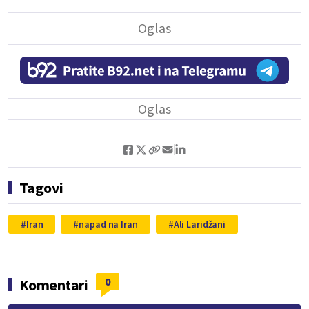
Tagovi
Iran
napad na Iran
Ali Laridžani
0
Komentari