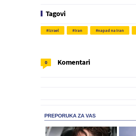
Tagovi
Izrael
Iran
napad na Iran
Komentari
0
PREPORUKA ZA VAS