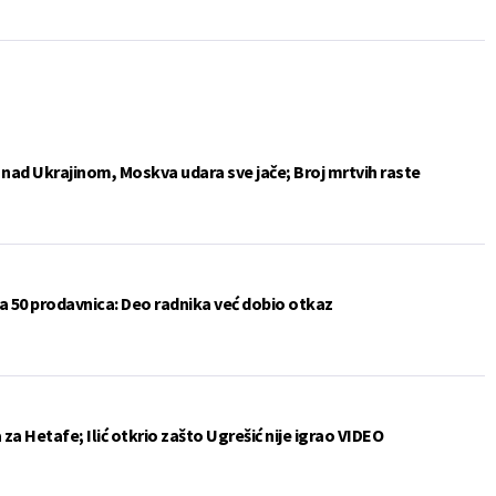
e nad Ukrajinom, Moskva udara sve jače; Broj mrtvih raste
a 50 prodavnica: Deo radnika već dobio otkaz
a Hetafe; Ilić otkrio zašto Ugrešić nije igrao VIDEO