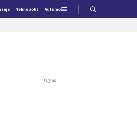
vanja
Tehnopolis
Automobili