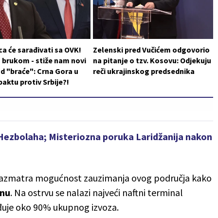
a će sarađivati sa OVK!
Zelenski pred Vučićem odgovorio
 brukom - stiže nam novi
na pitanje o tzv. Kosovu: Odjekuju
d "braće": Crna Gora u
reči ukrajinskog predsednika
aktu protiv Srbije?!
zbolaha; Misteriozna poruka Laridžanija nakon
azmatra mogućnost zauzimanja ovog područja kako
anu
. Na ostrvu se nalazi najveći naftni terminal
đuje oko 90% ukupnog izvoza.