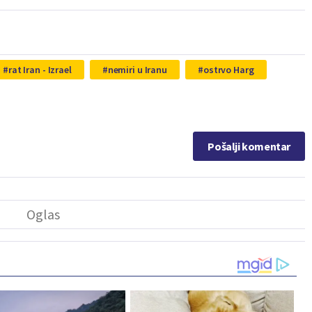
rat Iran - Izrael
nemiri u Iranu
ostrvo Harg
Pošalji komentar