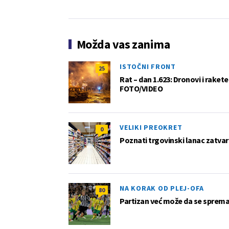
Možda vas zanima
ISTOČNI FRONT
25
Rat – dan 1.623: Dronovi i raket
FOTO/VIDEO
VELIKI PREOKRET
0
Poznati trgovinski lanac zatvar
NA KORAK OD PLEJ-OFA
80
Partizan već može da se sprema z