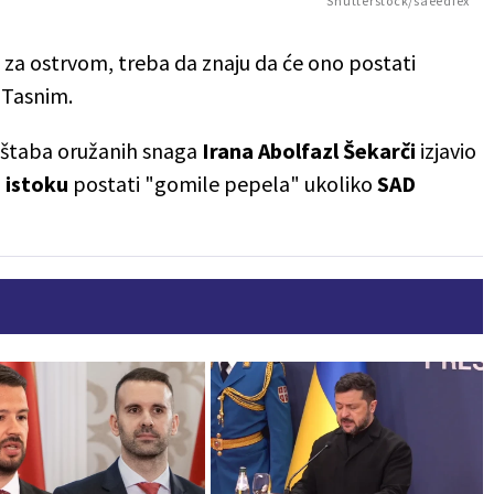
Shutterstock/saeediex
u za ostrvom, treba da znaju da će ono postati
 Tasnim.
alštaba oružanih snaga
Irana Abolfazl Šekarči
izjavio
 istoku
postati "gomile pepela" ukoliko
SAD