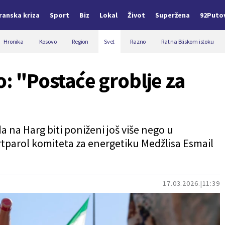
Iranska kriza
Sport
Biz
Lokal
Život
Superžena
92Puto
Hronika
Kosovo
Region
Svet
Razno
Rat na Bliskom istoku
o: "Postaće groblje za
a na Harg biti poniženi još više nego u
tparol komiteta za energetiku Medžlisa Esmail
17.03.2026.
11:39