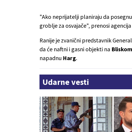
"Ako neprijatelji planiraju da posegn
groblje za osvajače", prenosi agencija
Ranije je zvanični predstavnik Gener
da će naftni i gasni objekti na
Bliskom
napadnu
Harg
.
Udarne vesti