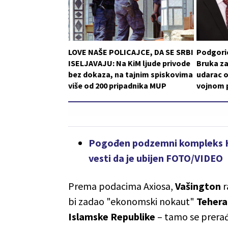
LOVE NAŠE POLICAJCE, DA SE SRBI
Podgoric
ISELJAVAJU: Na KiM ljude privode
Bruka za
bez dokaza, na tajnim spiskovima
udarac o
više od 200 pripadnika MUP
vojnom p
Pogođen podzemni kompleks He
vesti da je ubijen FOTO/VIDEO
Prema podacima Axiosa,
Vašington
r
bi zadao "ekonomski nokaut"
Teher
Islamske Republike
– tamo se prera