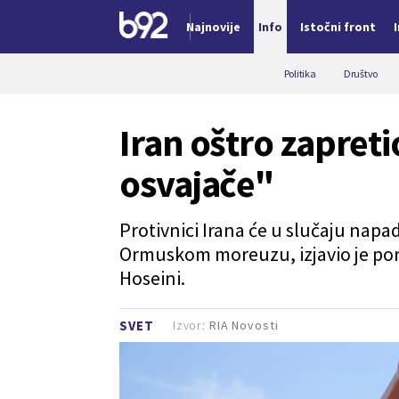
Najnovije
Info
Istočni front
Nova vest
Politika
Društvo
Iran oštro zapreti
osvajače"
Protivnici Irana će u slučaju napad
Ormuskom moreuzu, izjavio je por
Hoseini.
Izvor:
RIA Novosti
SVET