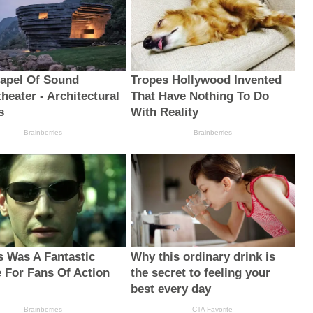
apel Of Sound
Tropes Hollywood Invented
heater - Architectural
That Have Nothing To Do
s
With Reality
Brainberries
Brainberries
s Was A Fantastic
Why this ordinary drink is
 For Fans Of Action
the secret to feeling your
s
best every day
Brainberries
CTA Favorite