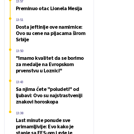
13:57
Preminuo otac Lionela Mesija
13:51
Dosta jeftinije ove namirnice:
Ovo su cene na pijacama širom
Srbije
13:50
"Imamo kvalitet da se borimo
za medalje na Evropskom
prvenstvu u Loznici"
13:43
Sa njima ćete "poludeti" od
ljubavi: Ovo su najstrastveniji
znakovi horoskopa
13:38
Last minute ponude sve
primamljivije: Evo kako je
stanje sa EES-om i gde je