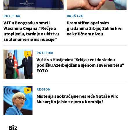
POLITIKA
DRUŠTVO
VJT u Beogradu o smrti
Dramatičan apel svim
Vladimira Cvijana: "Reč je o
građanima Srbije; Zalihe krvi
utopljenju, tvrdnje o ubistvu
na kritičnom nivou
su zlonamerne insinuacije"
POLITIKA
1
Vučić sa Hasijevim: "Srbija ceni doslednu
podršku Azerbejdžana njenom suverenitetu"
FOTO
REGION
0
Misterija saobraćajne nesreće Nataše Pirc
Musar; Ko je bio s njom u kombiju?
Biz