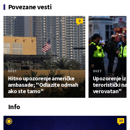
Povezane vesti
0
SVET
SVET
Hitno upozorenje američke
Upozorenje iz 
ambasade; "Odlazite odmah
teroristički na
ako ste tamo"
verovatan"
Info
10