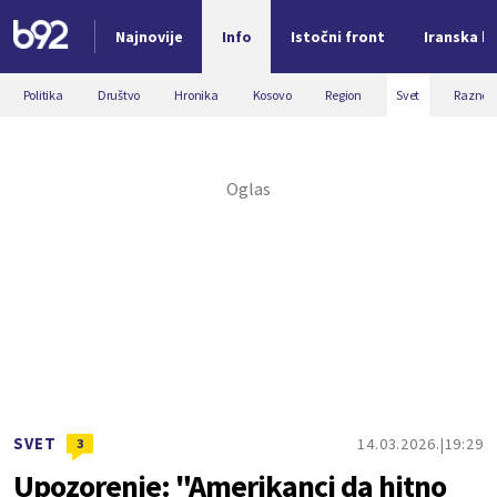
Najnovije
Info
Istočni front
Iranska kr
Nova vest
Politika
Društvo
Hronika
Kosovo
Region
Svet
Razno
SVET
14.03.2026.
19:29
3
Upozorenje: "Amerikanci da hitno