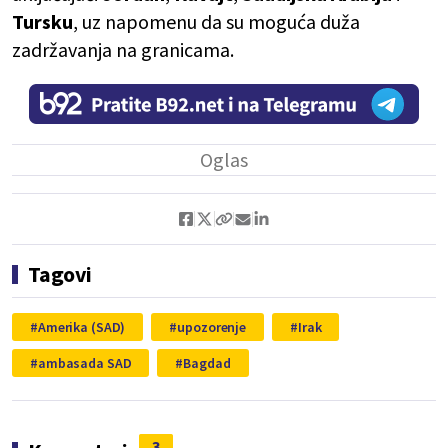
Tursku
, uz napomenu da su moguća duža
zadržavanja na granicama.
Tagovi
Amerika (SAD)
upozorenje
Irak
ambasada SAD
Bagdad
3