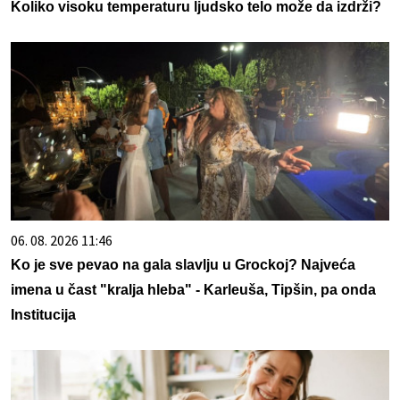
Koliko visoku temperaturu ljudsko telo može da izdrži?
06. 08. 2026 11:46
Ko je sve pevao na gala slavlju u Grockoj? Najveća
imena u čast "kralja hleba" - Karleuša, Tipšin, pa onda
Institucija