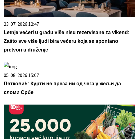
23. 07. 2026 12:47
Letnje večeri u gradu više nisu rezervisane za vikend:
Zašto sve više ljudi bira večeru koja se spontano
pretvori u druženje
05. 08. 2026 15:07
Петковић: Курти не преза ни од чега у жељи да
сломи Србе