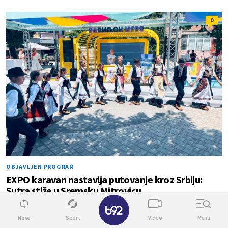
0
OBJAVLJEN PROGRAM
EXPO karavan nastavlja putovanje kroz Srbiju:
Sutra stiže u Sremsku Mitrovicu
✕
Novo
Sport
Video
Menu
0
1