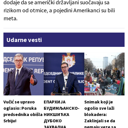
dodaje da se američki državljani suočavaju sa
rizikom od otmice, a pojedini Amerikanci su bili
meta.
Udarne vesti
Vučić se upravo
ЕПАРХИЈА
Snimak koji je
oglasio: Poruka
БУДИМЉАНСКО-
ogolio sve laži
predsednika obišla
НИКШИЋКА
blokadera:
Srbiju!
ДУБОКО
Zaklinjali se da
ЗАХВАЛНА
nemaju veze sa