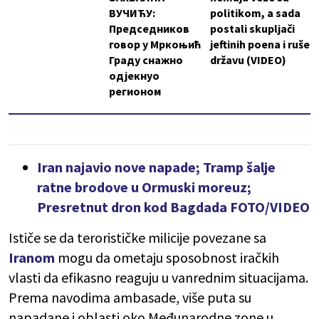
ВУЧИЋУ:
politikom, a sada
Председников
postali skupljači
говор у Мркоњић
jeftinih poena i ruše
Граду снажно
državu (VIDEO)
одјекнуо
регионом
Iran najavio nove napade; Tramp šalje
ratne brodove u Ormuski moreuz;
Presretnut dron kod Bagdada FOTO/VIDEO
Ističe se da terorističke milicije povezane sa
Iranom
mogu da ometaju sposobnost iračkih
vlasti da efikasno reaguju u vanrednim situacijama.
Prema navodima ambasade, više puta su
napadane i oblasti oko Međunarodne zone u