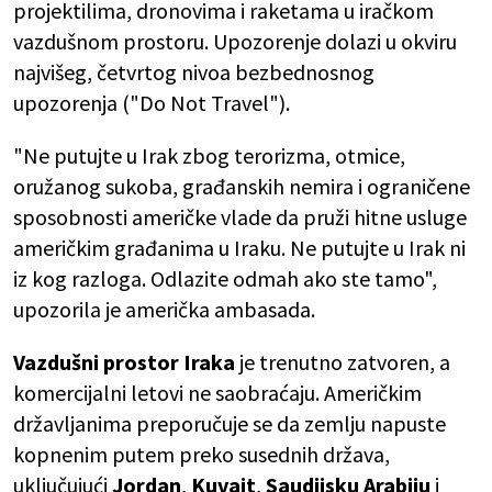
projektilima, dronovima i raketama u iračkom
vazdušnom prostoru. Upozorenje dolazi u okviru
najvišeg, četvrtog nivoa bezbednosnog
upozorenja ("Do Not Travel").
"Ne putujte u Irak zbog terorizma, otmice,
oružanog sukoba, građanskih nemira i ograničene
sposobnosti američke vlade da pruži hitne usluge
američkim građanima u Iraku. Ne putujte u Irak ni
iz kog razloga. Odlazite odmah ako ste tamo",
upozorila je američka ambasada.
Vazdušni prostor Iraka
je trenutno zatvoren, a
komercijalni letovi ne saobraćaju. Američkim
državljanima preporučuje se da zemlju napuste
kopnenim putem preko susednih država,
uključujući
Jordan
,
Kuvajt
,
Saudijsku Arabiju
i