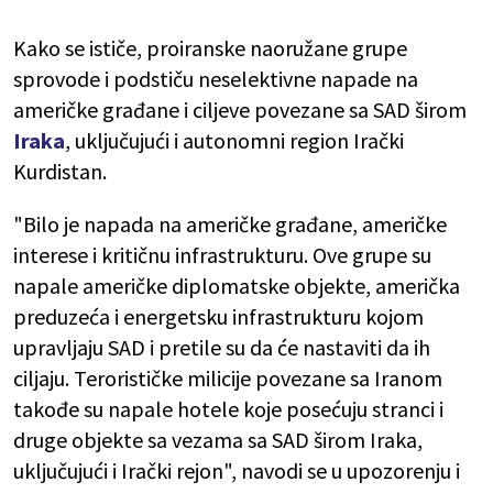
Kako se ističe, proiranske naoružane grupe
sprovode i podstiču neselektivne napade na
američke građane i ciljeve povezane sa SAD širom
Iraka
, uključujući i autonomni region Irački
Kurdistan.
"Bilo je napada na američke građane, američke
interese i kritičnu infrastrukturu. Ove grupe su
napale američke diplomatske objekte, američka
preduzeća i energetsku infrastrukturu kojom
upravljaju SAD i pretile su da će nastaviti da ih
ciljaju. Terorističke milicije povezane sa Iranom
takođe su napale hotele koje posećuju stranci i
druge objekte sa vezama sa SAD širom Iraka,
uključujući i Irački rejon", navodi se u upozorenju i