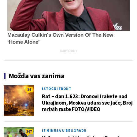
Macaulay Culkin's Own Version Of The New
‘Home Alone’
Brainberries
Možda vas zanima
ISTOČNI FRONT
24
Rat – dan 1.623: Dronovi i rakete nad
Ukrajinom, Moskva udara sve jače; Broj
mrtvih raste FOTO/VIDEO
IZ MINUSA U BEOGRADU
367