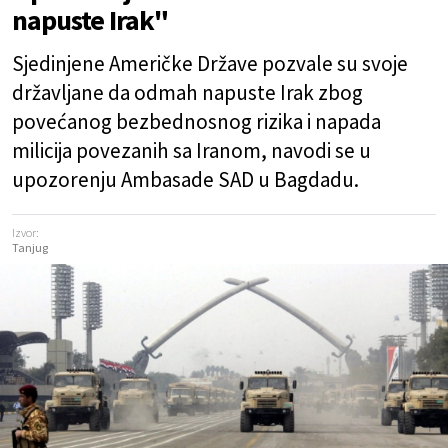
napuste Irak"
Sjedinjene Američke Države pozvale su svoje
državljane da odmah napuste Irak zbog
povećanog bezbednosnog rizika i napada
milicija povezanih sa Iranom, navodi se u
upozorenju Ambasade SAD u Bagdadu.
Izvor:
Tanjug