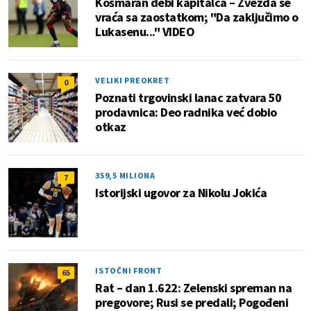
Košmaran debi kapitalca – Zvezda se
vraća sa zaostatkom; "Da zaključimo o
Lukasenu..." VIDEO
VELIKI PREOKRET
0
Poznati trgovinski lanac zatvara 50
prodavnica: Deo radnika već dobio
otkaz
359,5 MILIONA
7
Istorijski ugovor za Nikolu Jokića
ISTOČNI FRONT
65
Rat – dan 1.622: Zelenski spreman na
pregovore; Rusi se predali; Pogođeni