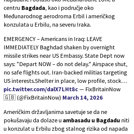
centru
Bagdada
, kao i područje oko
Međunarodnog aerodroma Erbil i američkog
konzulata u Erbilu, na severu Iraka.
EMERGENCY – Americans in Iraq: LEAVE
IMMEDIATELY Baghdad shaken by overnight
missile strikes near US Embassy. State Dept now
says: "Depart NOW – do not delay." Airspace shut,
no safe flights out. Iran-backed militias targeting
US interests.Shelter in place, low profile, stock…
pic.twitter.com/dalX7LHt8c
— FixBritainNow
🇬🇧 (@FixBritainNow)
March 14, 2026
Američkim državljanima savetuje se da ne
pokušavaju da dolaze u
ambasadu u Bagdadu
niti
u konzulat u Erbilu zbog stalnog rizika od napada