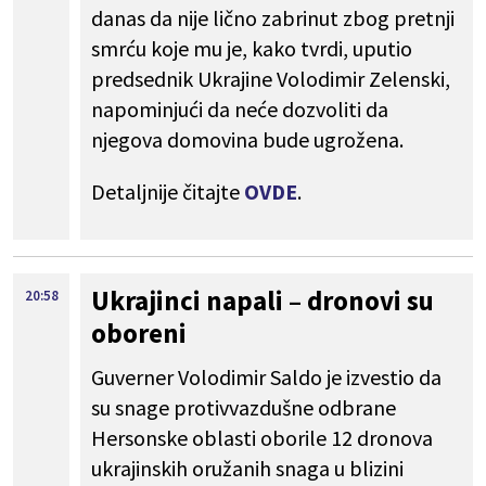
danas da nije lično zabrinut zbog pretnji
smrću koje mu je, kako tvrdi, uputio
predsednik Ukrajine Volodimir Zelenski,
napominjući da neće dozvoliti da
njegova domovina bude ugrožena.
Detaljnije čitajte
OVDE
.
Ukrajinci napali – dronovi su
20:58
oboreni
Guverner Volodimir Saldo je izvestio da
su snage protivvazdušne odbrane
Hersonske oblasti oborile 12 dronova
ukrajinskih oružanih snaga u blizini