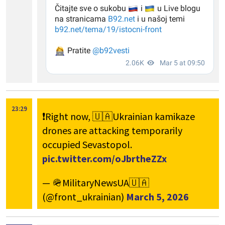
23:29
❗️Right now, 🇺🇦Ukrainian kamikaze
drones are attacking temporarily
occupied Sevastopol.
pic.twitter.com/oJbrtheZZx
— 🪖MilitaryNewsUA🇺🇦
(@front_ukrainian)
March 5, 2026