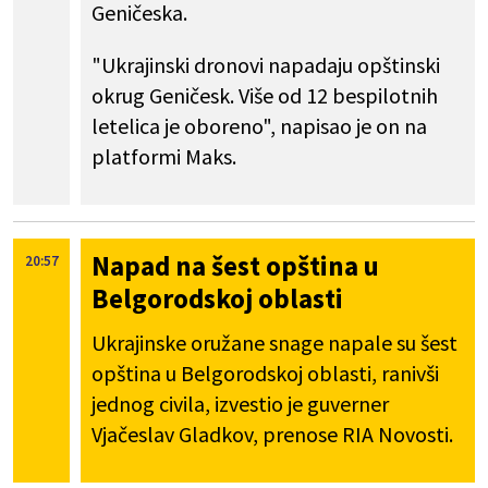
Geničeska.
"Ukrajinski dronovi napadaju opštinski
okrug Geničesk. Više od 12 bespilotnih
letelica je oboreno", napisao je on na
platformi Maks.
Napad na šest opština u
20:57
Belgorodskoj oblasti
Ukrajinske oružane snage napale su šest
opština u Belgorodskoj oblasti, ranivši
jednog civila, izvestio je guverner
Vjačeslav Gladkov, prenose RIA Novosti.