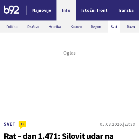
Najnovije
Info
Istočni front
Iranska kr
Nova vest
Politika
Društvo
Hronika
Kosovo
Region
Svet
Razno
SVET
05.03.2026.
23:39
15
Rat – dan 1.471: Silovit udar na