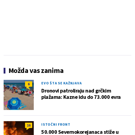
Možda vas zanima
EVO ŠTA SE KAŽNJAVA
6
Dronovi patroliraju nad grčkim
plažama: Kazne idu do 73.000 evra
ISTOČNI FRONT
16
50.000 Severnokorejanaca stiže u