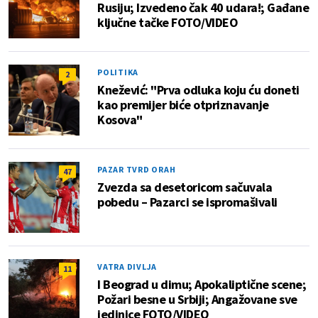
Rusiju; Izvedeno čak 40 udara!; Gađane
ključne tačke FOTO/VIDEO
POLITIKA
2
Knežević: "Prva odluka koju ću doneti
kao premijer biće otpriznavanje
Kosova"
PAZAR TVRD ORAH
47
Zvezda sa desetoricom sačuvala
pobedu – Pazarci se ispromašivali
VATRA DIVLJA
11
I Beograd u dimu; Apokaliptične scene;
Požari besne u Srbiji; Angažovane sve
jedinice FOTO/VIDEO