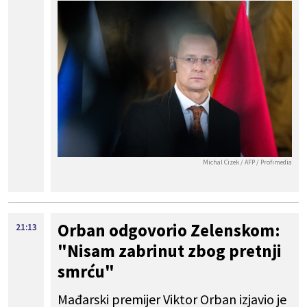
Michal Cizek / AFP / Profimedia
Orban odgovorio Zelenskom:
21:13
"Nisam zabrinut zbog pretnji
smrću"
Mađarski premijer Viktor Orban izjavio je