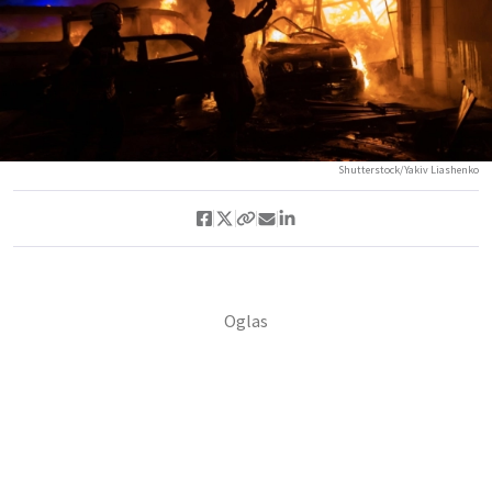
Shutterstock/Yakiv Liashenko