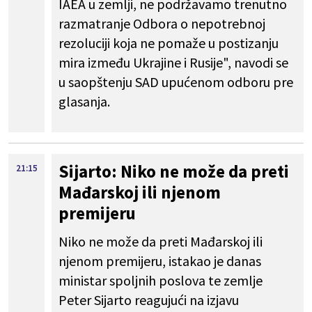
IAEA u zemlji, ne podržavamo trenutno
razmatranje Odbora o nepotrebnoj
rezoluciji koja ne pomaže u postizanju
mira između Ukrajine i Rusije", navodi se
u saopštenju SAD upućenom odboru pre
glasanja.
Sijarto: Niko ne može da preti
21:15
Mađarskoj ili njenom
premijeru
Niko ne može da preti Mađarskoj ili
njenom premijeru, istakao je danas
ministar spoljnih poslova te zemlje
Peter Sijarto reagujući na izjavu