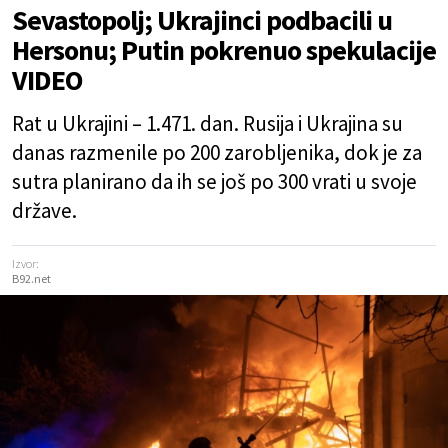
Sevastopolj; Ukrajinci podbacili u
Hersonu; Putin pokrenuo spekulacije
VIDEO
Rat u Ukrajini – 1.471. dan. Rusija i Ukrajina su
danas razmenile po 200 zarobljenika, dok je za
sutra planirano da ih se još po 300 vrati u svoje
države.
Izvor:
B92.net