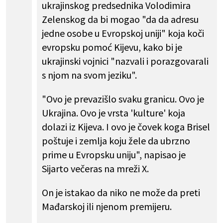
ukrajinskog predsednika Volodimira
Zelenskog da bi mogao "da da adresu
jedne osobe u Evropskoj uniji" koja koči
evropsku pomoć Kijevu, kako bi je
ukrajinski vojnici "nazvali i porazgovarali
s njom na svom jeziku".
"Ovo je prevazišlo svaku granicu. Ovo je
Ukrajina. Ovo je vrsta 'kulture' koja
dolazi iz Kijeva. I ovo je čovek koga Brisel
poštuje i zemlja koju žele da ubrzno
prime u Evropsku uniju", napisao je
Sijarto večeras na mreži X.
On je istakao da niko ne može da preti
Mađarskoj ili njenom premijeru.