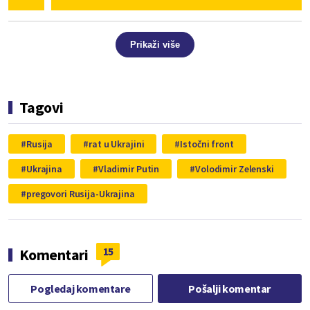
Prikaži više
Tagovi
Rusija
rat u Ukrajini
Istočni front
Ukrajina
Vladimir Putin
Volodimir Zelenski
pregovori Rusija-Ukrajina
15
Komentari
Pogledaj komentare
Pošalji komentar