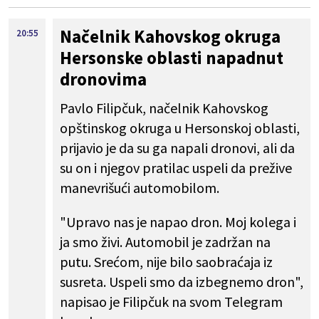
Načelnik Kahovskog okruga
20:55
Hersonske oblasti napadnut
dronovima
Pavlo Filipčuk, načelnik Kahovskog
opštinskog okruga u Hersonskoj oblasti,
prijavio je da su ga napali dronovi, ali da
su on i njegov pratilac uspeli da prežive
manevrišući automobilom.
"Upravo nas je napao dron. Moj kolega i
ja smo živi. Automobil je zadržan na
putu. Srećom, nije bilo saobraćaja iz
susreta. Uspeli smo da izbegnemo dron",
napisao je Filipčuk na svom Telegram