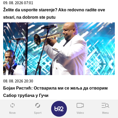
09. 08. 2026 07:01
Želite da usporite starenje? Ako redovno radite ove
stvari, na dobrom ste putu
08. 08. 2026 20:30
Бојан Ристић: Остварила ми се жеља да отворим
Сабор трубача у Гучи
✕
Novo
Sport
Video
Menu