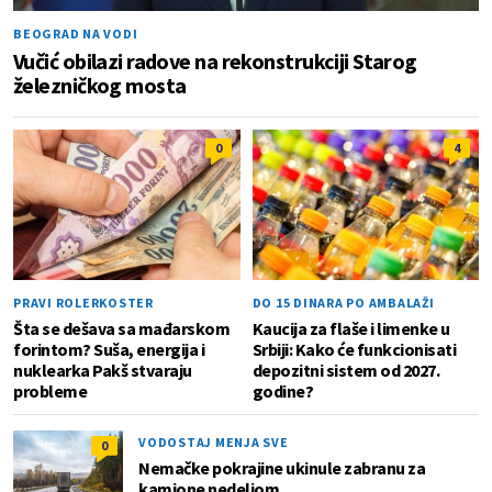
BEOGRAD NA VODI
Vučić obilazi radove na rekonstrukciji Starog
železničkog mosta
0
4
PRAVI ROLERKOSTER
DO 15 DINARA PO AMBALAŽI
Šta se dešava sa mađarskom
Kaucija za flaše i limenke u
forintom? Suša, energija i
Srbiji: Kako će funkcionisati
nuklearka Pakš stvaraju
depozitni sistem od 2027.
probleme
godine?
VODOSTAJ MENJA SVE
0
Nemačke pokrajine ukinule zabranu za
kamione nedeljom