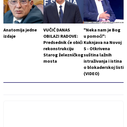
Anatomija jedne
VUČIĆ DANAS
"Neka nam je Bog
izdaje
OBILAZI RADOVE:
u pomoći":
Predsednik će obići
Kuknjava na Novoj
rekonstrukciju
S - Otkrivena
Starog železničkog
suština lažnih
mosta
istraživanja i istina
o blokaderskoj listi
(VIDEO)