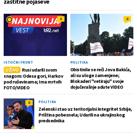
zaštitne pojaseve
8
0
ISTOČNI FRONT
POLITIKA
Obistinile se reči Jova Bakića,
UŽIVO
Rusi udarili svom
ali su uloge zamenjene;
snagom: Odesa gori, Harkov
Blokaderi "vetiraju" svoje
pod ruševinama; Ima mrtvih
dojučerašnje adute VIDEO
FOTO/VIDEO
POLITIKA
0
Zelenski stao uz teritorijalni integritet Srbije,
Priština pobesnela; Udarili na ukrajinskog
predsednika