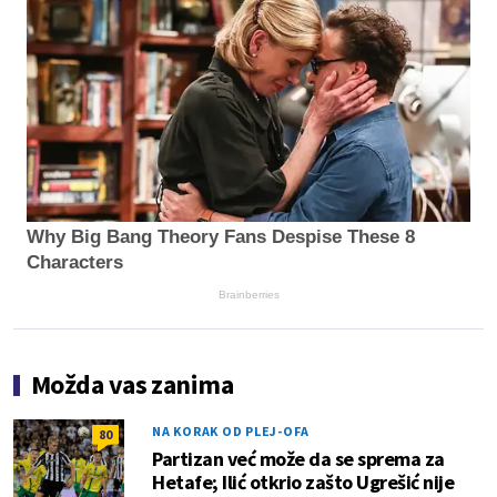
Why Big Bang Theory Fans Despise These 8
Characters
Brainberries
Možda vas zanima
NA KORAK OD PLEJ-OFA
80
Partizan već može da se sprema za
Hetafe; Ilić otkrio zašto Ugrešić nije