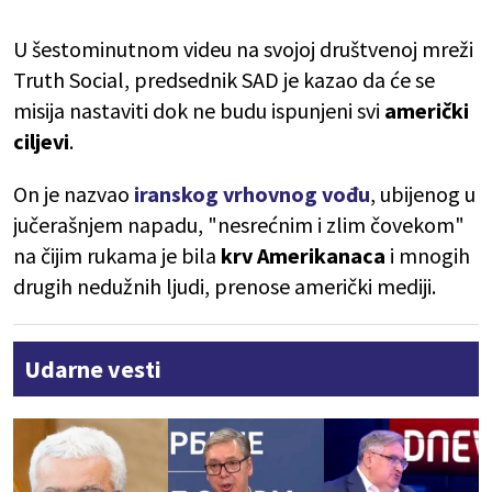
U šestominutnom videu na svojoj društvenoj mreži
Truth Social, predsednik SAD je kazao da će se
misija nastaviti dok ne budu ispunjeni svi
američki
ciljevi
.
On je nazvao
iranskog vrhovnog vođu
, ubijenog u
jučerašnjem napadu, "nesrećnim i zlim čovekom"
na čijim rukama je bila
krv Amerikanaca
i mnogih
drugih nedužnih ljudi, prenose američki mediji.
Udarne vesti