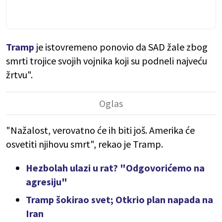
Tramp
je istovremeno ponovio da SAD žale zbog
smrti trojice svojih vojnika koji su podneli najveću
žrtvu".
"Nažalost, verovatno će ih biti još. Amerika će
osvetiti njihovu smrt", rekao je Tramp.
Hezbolah ulazi u rat? "Odgovorićemo na
agresiju"
Tramp šokirao svet; Otkrio plan napada na
Iran