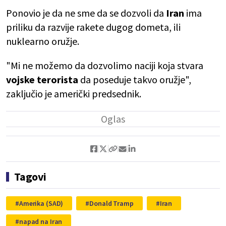
Ponovio je da ne sme da se dozvoli da
Iran
ima
priliku da razvije rakete dugog dometa, ili
nuklearno oružje.
"Mi ne možemo da dozvolimo naciji koja stvara
vojske terorista
da poseduje takvo oružje",
zaključio je američki predsednik.
Tagovi
Amerika (SAD)
Donald Tramp
Iran
napad na Iran