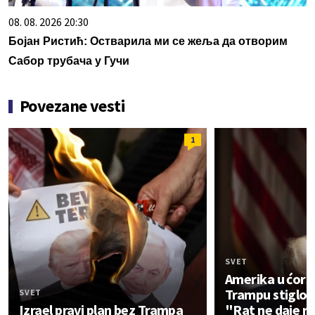
08. 08. 2026 20:30
Бојан Ристић: Остварила ми се жеља да отворим
Сабор трубача у Гучи
Povezane vesti
1
SVET
Amerika u ćors
Trampu stiglo 
SVET
Izrael pravi plan bez Trampa
"Rat ne daje r