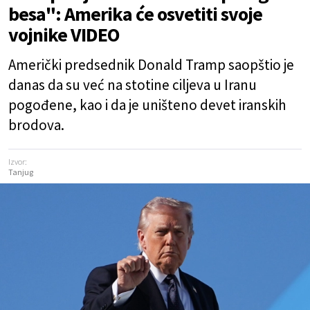
besa": Amerika će osvetiti svoje
vojnike VIDEO
Američki predsednik Donald Tramp saopštio je
danas da su već na stotine ciljeva u Iranu
pogođene, kao i da je uništeno devet iranskih
brodova.
Izvor:
Tanjug