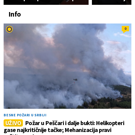
Info
0
BESNE POŽARI U SRBIJI
UŽIVO
Požar u Peščari i dalje bukti: Helikopteri
gase najkritičnije tačke; Mehanizacija pravi