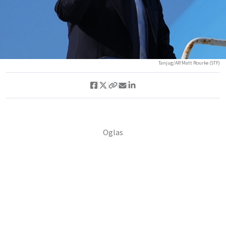
Tanjug/AP/Matt Rourke (STF)