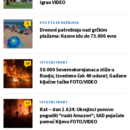
igrao VIDEO
EVO ŠTA SE KAŽNJAVA
6
Dronovi patroliraju nad grčkim
plažama: Kazne idu do 73.000 evra
ISTOČNI FRONT
16
50.000 Severnokorejanaca stiže u
Rusiju; Izvedeno čak 40 udara!; Gađane
ključne tačke FOTO/VIDEO
ISTOČNI FRONT
17
Rat – dan 1.624: Ukrajinci ponovo
pogodili "ruski Amazon"; SAD pojačale
pomoć Kijevu FOTO/VIDEO