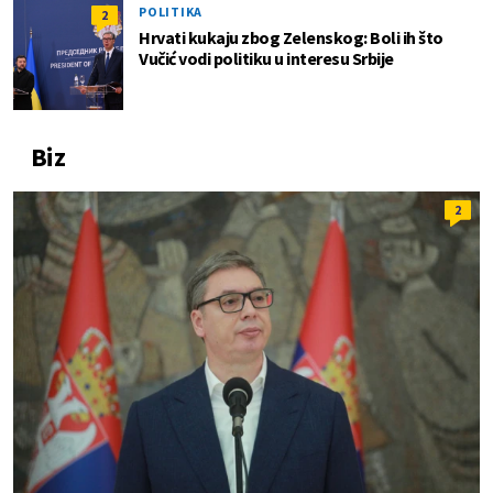
POLITIKA
2
Hrvati kukaju zbog Zelenskog: Boli ih što
Vučić vodi politiku u interesu Srbije
Biz
2