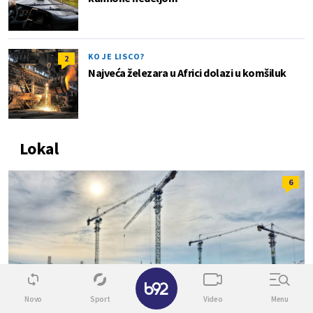
KO JE LISCO?
2
Najveća železara u Africi dolazi u komšiluk
Lokal
6
✕
Novo
Sport
Video
Menu