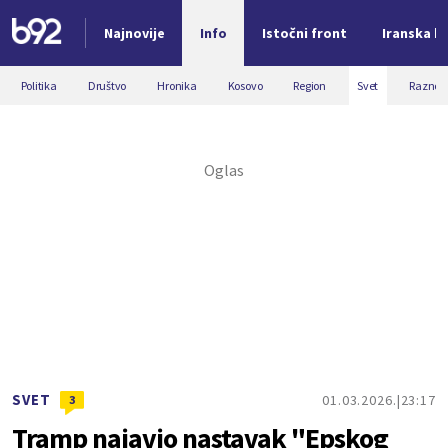
Najnovije
Info
Istočni front
Iranska kr
Nova vest
Politika
Društvo
Hronika
Kosovo
Region
Svet
Razno
SVET
01.03.2026.
23:17
3
Tramp najavio nastavak "Epskog