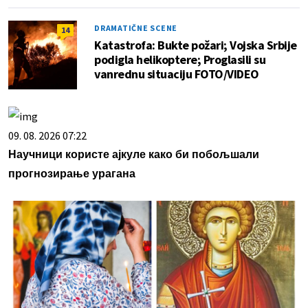
DRAMATIČNE SCENE
14
Katastrofa: Bukte požari; Vojska Srbije
podigla helikoptere; Proglasili su
vanrednu situaciju FOTO/VIDEO
09. 08. 2026 07:22
Научници користе ајкуле како би побољшали
прогнозирање урагана