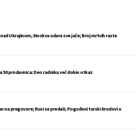
e nad Ukrajinom, Moskva udara sve jače; Broj mrtvih raste
a 50 prodavnica: Deo radnika već dobio otkaz
an na pregovore; Rusi se predali; Pogođeni turski brodovi u