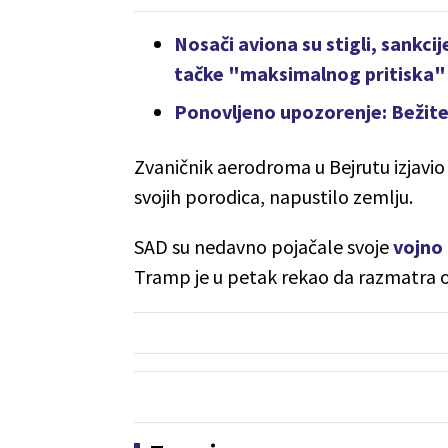
Nosači aviona su stigli, sankcij
tačke "maksimalnog pritiska"
Ponovljeno upozorenje: Bežite 
Zvaničnik aerodroma u Bejrutu izjavio
svojih porodica, napustilo zemlju.
SAD su nedavno pojačale svoje
vojno 
Tramp je u petak rekao da razmatra o