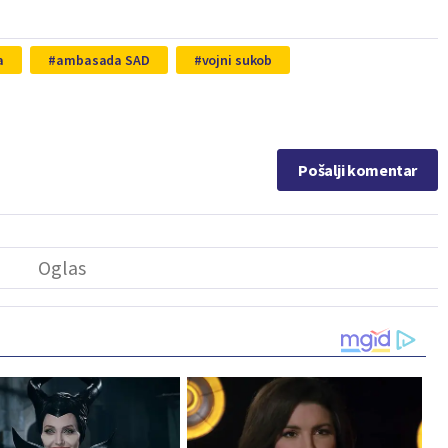
a
ambasada SAD
vojni sukob
Pošalji komentar