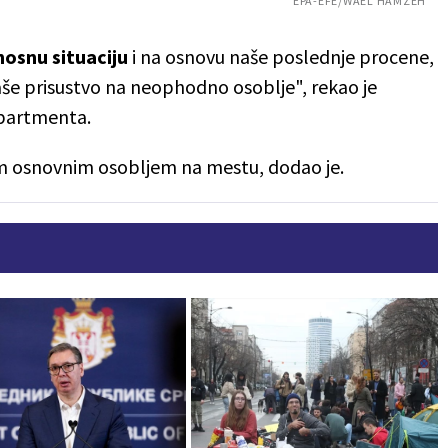
EPA-EFE/WAEL HAMZEH
osnu situaciju
i na osnovu naše poslednje procene,
aše prisustvo na neophodno osoblje", rekao je
epartmenta.
im osnovnim osobljem na mestu, dodao je.