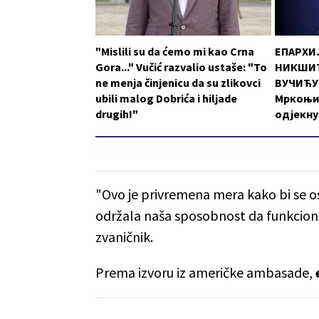
"Mislili su da ćemo mi kao Crna
ЕПАРХИ
Gora..." Vučić razvalio ustaše: "To
НИКШИЋ
ne menja činjenicu da su zlikovci
ВУЧИЋУ:
ubili malog Dobrića i hiljade
Мркоњи
drugih!"
одјекну
"Ovo je privremena mera kako bi se o
održala naša sposobnost da funkcio
zvaničnik.
Prema izvoru iz američke ambasade,