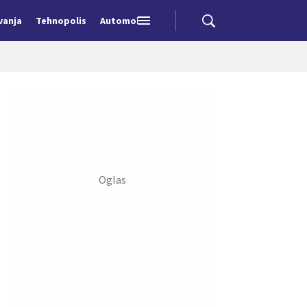
vanja
Tehnopolis
Automobili