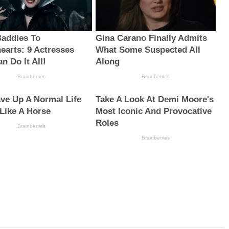
addies To
Gina Carano Finally Admits
earts: 9 Actresses
What Some Suspected All
n Do It All!
Along
Brainberries
Brainberries
ve Up A Normal Life
Take A Look At Demi Moore's
 Like A Horse
Most Iconic And Provocative
Roles
Brainberries
Brainberries