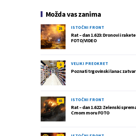
Možda vas zanima
ISTOČNI FRONT
25
Rat – dan 1.623: Dronovi i raket
FOTO/VIDEO
VELIKI PREOKRET
0
Poznati trgovinski lanac zatvar
ISTOČNI FRONT
65
Rat – dan 1.622: Zelenski sprem
Crnom moru FOTO
ISTOČNI FRONT