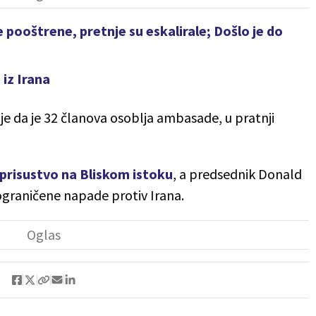
e pooštrene, pretnje su eskalirale; Došlo je do
iz Irana
 je da je 32 članova osoblja ambasade, u pratnji
prisustvo na Bliskom istoku
, a predsednik Donald
graničene napade protiv Irana.