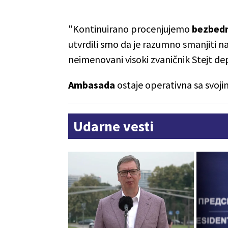
"Kontinuirano procenjujemo
bezbedn
utvrdili smo da je razumno smanjiti n
neimenovani visoki zvaničnik Stejt d
Ambasada
ostaje operativna sa svoj
Udarne vesti