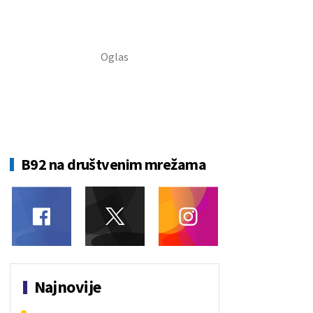
B92 na društvenim mrežama
Najnovije