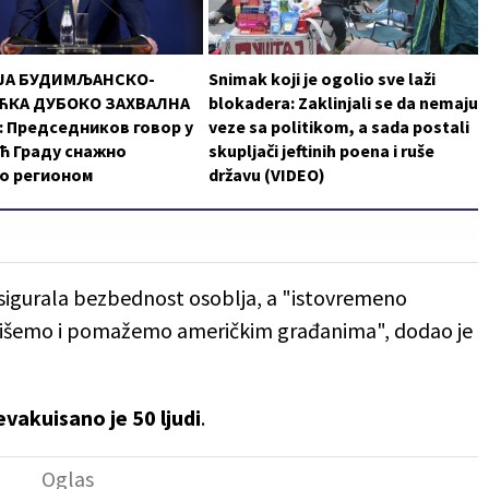
ЈА БУДИМЉАНСКО-
Snimak koji je ogolio sve laži
КА ДУБОКО ЗАХВАЛНА
blokadera: Zaklinjali se da nemaju
 Председников говор у
veze sa politikom, a sada postali
ћ Граду снажно
skupljači jeftinih poena i ruše
о регионом
državu (VIDEO)
sigurala bezbednost osoblja, a "istovremeno
nišemo i pomažemo američkim građanima", dodao je
evakuisano je 50 ljudi
.