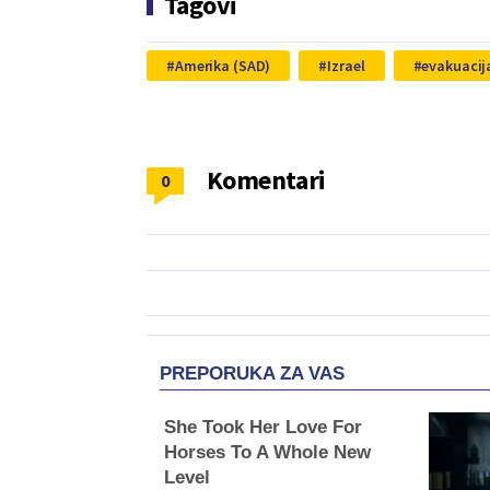
Tagovi
Amerika (SAD)
Izrael
evakuacij
Komentari
0
PREPORUKA ZA VAS
She Took Her Love For
Horses To A Whole New
Level