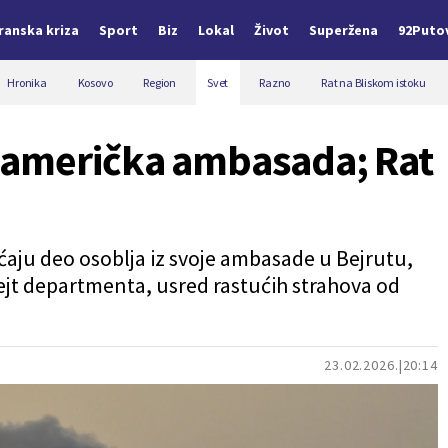
Iranska kriza
Sport
Biz
Lokal
Život
Superžena
92Puto
Hronika
Kosovo
Region
Svet
Razno
Rat na Bliskom istoku
 američka ambasada; Rat
aćaju deo osoblja iz svoje ambasade u Bejrutu,
Stejt departmenta, usred rastućih strahova od
23.02.2026.
20:14