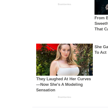
Brainberries
From B
Sweeth
That Ca
She Ga
To Act
They Laughed At Her Curves
—Now She's A Modeling
Sensation
Brainberries