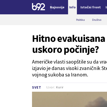
Najnovije
Info
Istočni front
Nova vest
Politika
Društvo
Hitno evakuisana
uskoro počinje?
Američke vlasti saopštile su da vr
izjavio je danas visoki zvaničnik 
vojnog sukoba sa Iranom.
Izvor:
Kurir
SVET