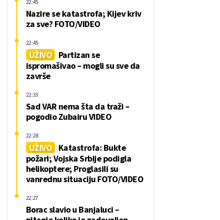
22:45
Nazire se katastrofa; Kijev kriv
za sve? FOTO/VIDEO
22:45
UŽIVO
Partizan se
ispromašivao – mogli su sve da
završe
22:33
Sad VAR nema šta da traži –
pogodio Zubairu VIDEO
22:28
UŽIVO
Katastrofa: Bukte
požari; Vojska Srbije podigla
helikoptere; Proglasili su
vanrednu situaciju FOTO/VIDEO
22:27
Borac slavio u Banjaluci –
pitanje koliko je zadovoljan