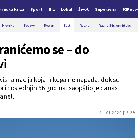
Iranska kriza
Sport
Biz
Lokal
Život
Superžena
92Puto
Hronika
Kosovo
Region
Svet
Razno
Rat na Bliskom istoku
ranićemo se – do
vi
visna nacija koja nikoga ne napada, dok su
ri poslednjih 66 godina, saopštio je danas
anel.
11.01.2026.
18:29