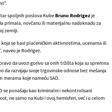
no".
tar spoljnih poslova Kube
Bruno Rodrigez
je
ada primala, novčanu ili materijalnu nadoknadu za
j zemlji.
 koja se bavi plaćeničkim aktivnostima, ucenama ili
, naveo je Rodrigez.
ravo da uvozi gorivo sa onih tržišta koja su spremna
avo da razvijaju svoje trgovinske odnose bez mešanja
lnim merama koje nameću SAD.
D se ponašaju kao kriminalni i nekontrolisani
t, ne samo na Kubi i ovoj hemisferi, već i u celom