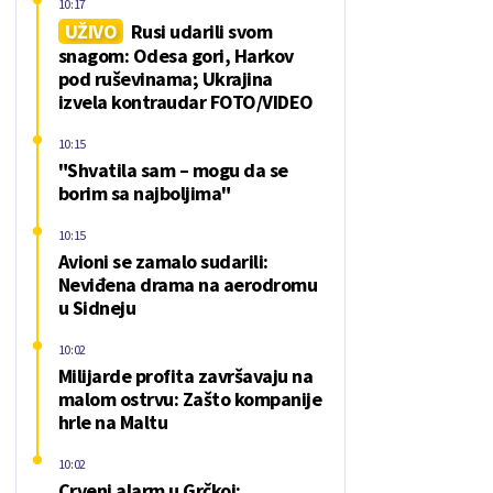
10:17
UŽIVO
Rusi udarili svom
snagom: Odesa gori, Harkov
pod ruševinama; Ukrajina
izvela kontraudar FOTO/VIDEO
10:15
"Shvatila sam – mogu da se
borim sa najboljima"
10:15
Avioni se zamalo sudarili:
Neviđena drama na aerodromu
u Sidneju
10:02
Milijarde profita završavaju na
malom ostrvu: Zašto kompanije
hrle na Maltu
10:02
Crveni alarm u Grčkoj: