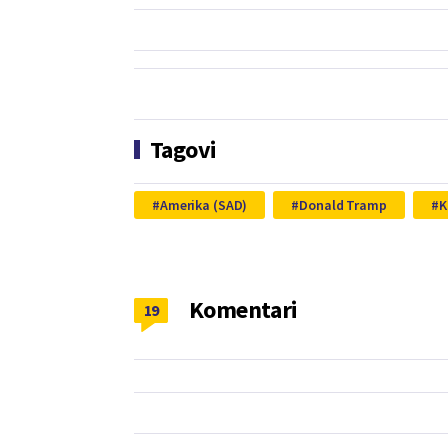
Tagovi
Amerika (SAD)
Donald Tramp
K
Komentari
19