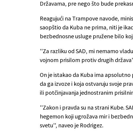
Državama, pre nego što bude prekas
Reagujući na Trampove navode, minis
saopštio da Kuba ne prima, niti je ik
bezbednosne usluge pružene bilo kojo
''Za razliku od SAD, mi nemamo vladu
vojnom prisilom protiv drugih država''
On je istakao da Kuba ima apsolutno p
da ga izvoze i koja ostvaruju svoje pr
ili potčinjavanja jednostranim prisi
''Zakon i pravda su na strani Kube. SA
hegemon koji ugrožava mir i bezbednos
svetu'', naveo je Rodrigez.