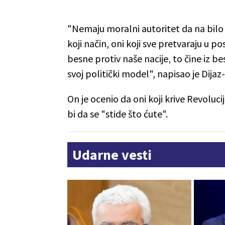
"Nemaju moralni autoritet da na bilo 
koji način, oni koji sve pretvaraju u po
besne protiv naše nacije‚ to čine iz 
svoj politički model", napisao je Dija
On je ocenio da oni koji krive Revoluci
bi da se "stide što ćute".
Udarne vesti