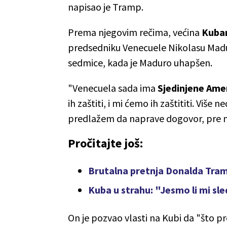
napisao je Tramp.
Prema njegovim rečima, većina
Kuba
predsedniku Venecuele Nikolasu Madu
sedmice, kada je Maduro uhapšen.
"Venecuela sada ima
Sjedinjene Ame
ih zaštiti, i mi ćemo ih zaštititi. Više 
predlažem da naprave dogovor, pre n
Pročitajte još:
Brutalna pretnja Donalda Tra
Kuba u strahu: "Jesmo li mi sl
On je pozvao vlasti na Kubi da "što 