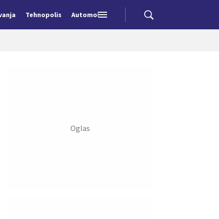
vanja
Tehnopolis
Automobili