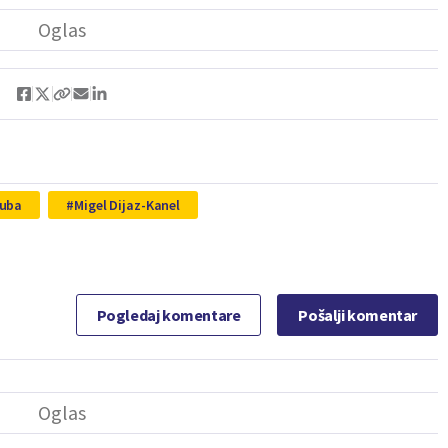
uba
Migel Dijaz-Kanel
Pogledaj komentare
Pošalji komentar