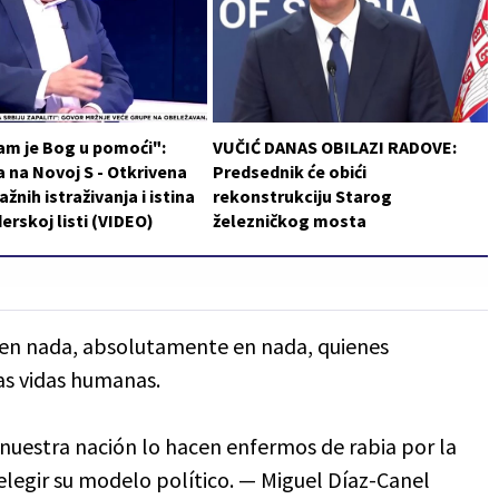
am je Bog u pomoći":
VUČIĆ DANAS OBILAZI RADOVE:
 na Novoj S - Otkrivena
Predsednik će obići
ažnih istraživanja i istina
rekonstrukciju Starog
erskoj listi (VIDEO)
železničkog mosta
 en nada, absolutamente en nada, quienes
as vidas humanas.
 nuestra nación lo hacen enfermos de rabia por la
elegir su modelo político. — Miguel Díaz-Canel