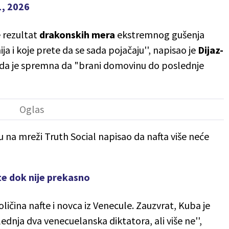
1, 2026
e rezultat
drakonskih mera
ekstremnog gušenja
 i koje prete da se sada pojačaju'', napisao je
Dijaz-
li da je spremna da "brani domovinu do poslednje
 na mreži Truth Social napisao da nafta više neće
te dok nije prekasno
oličina nafte i novca iz Venecule. Zauzvrat, Kuba je
dnja dva venecuelanska diktatora, ali više ne'',