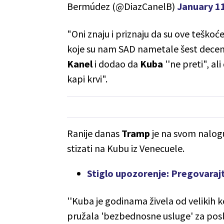
Bermúdez (@DiazCanelB)
January 1
"Oni znaju i priznaju da su ove teškoć
koje su nam SAD nametale šest decenija
Kanel
i dodao da
Kuba
''ne preti", a
kapi krvi".
Ranije danas
Tramp
je na svom nalogu
stizati na Kubu iz Venecuele.
Stiglo upozorenje: Pregovaraj
''Kuba je godinama živela od velikih k
pružala 'bezbednosne usluge' za posle