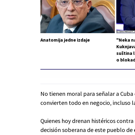
Anatomija jedne izdaje
"Neka n
Kuknjava
suština l
o blokad
No tienen moral para señalar a Cuba
convierten todo en negocio, incluso l
Quienes hoy drenan histéricos contra
decisión soberana de este pueblo de 