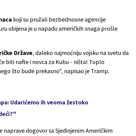
naca
koji su pružali bezbednosne agencije
ru ubijena je u napadu američkih snaga prošle
ričke Države
, daleko najmoćniju vojsku na svetu da
neće biti nafte i novca za Kubu - ništa! Toplo
ego što bude prekasno", napisao je Tramp.
mpa: Udarićemo ih veoma žestoko
edeći?"
pre naprave dogovor sa Sjedinjenim Američkim