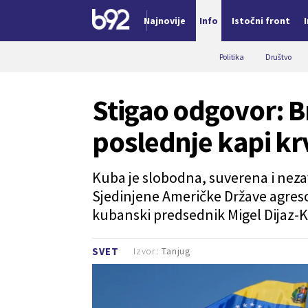
Najnovije
Info
Istočni front
Nova vest
Politika
Društvo
Stigao odgovor: B
poslednje kapi kr
Kuba je slobodna, suverena i neza
Sjedinjene Američke Države agreso
kubanski predsednik Migel Dijaz-K
Izvor:
Tanjug
SVET