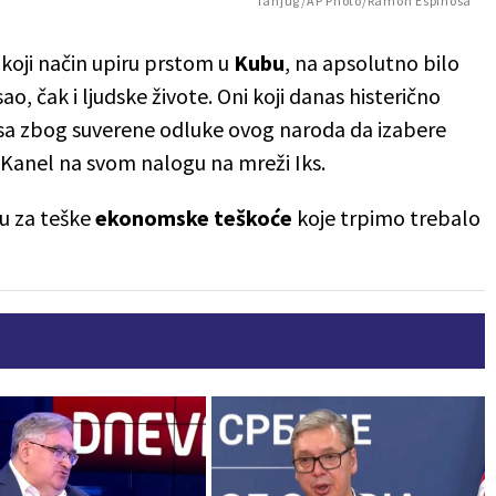
Tanjug/AP Photo/Ramon Espinosa
koji način upiru prstom u
Kubu
, na apsolutno bilo
sao, čak i ljudske živote. Oni koji danas histerično
besa zbog suverene odluke ovog naroda da izabere
z-Kanel na svom nalogu na mreži Iks.
ju za teške
ekonomske
teškoće
koje trpimo trebalo