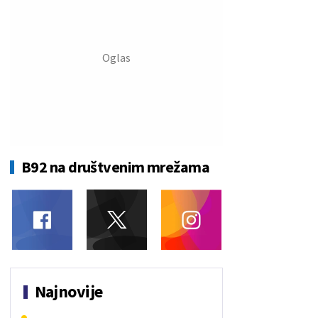
B92 na društvenim mrežama
Najnovije