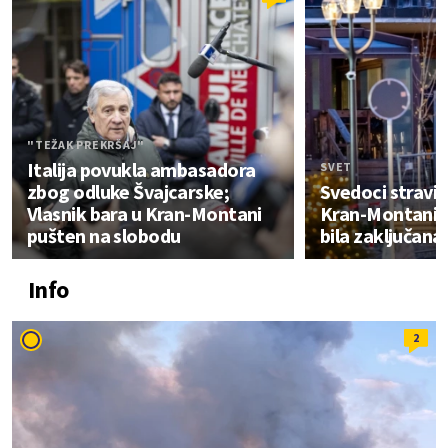
"TEŽAK PREKRŠAJ"
Italija povukla ambasadora
SVET
zbog odluke Švajcarske;
Svedoci stravi
Vlasnik bara u Kran-Montani
Kran-Montani ot
pušten na slobodu
bila zaključana
Info
2