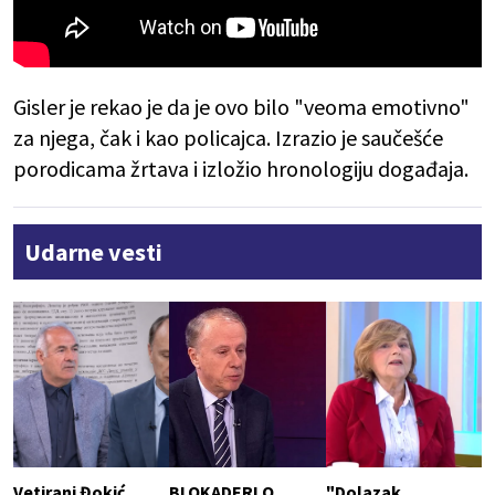
Gisler je
rekao je da je ovo bilo "veoma emotivno"
za njega, čak i kao policajca. Izrazio je saučešće
porodicama žrtava i izložio hronologiju događaja.
Udarne vesti
Vetirani Đokić,
BLOKADERI O
"Dolazak