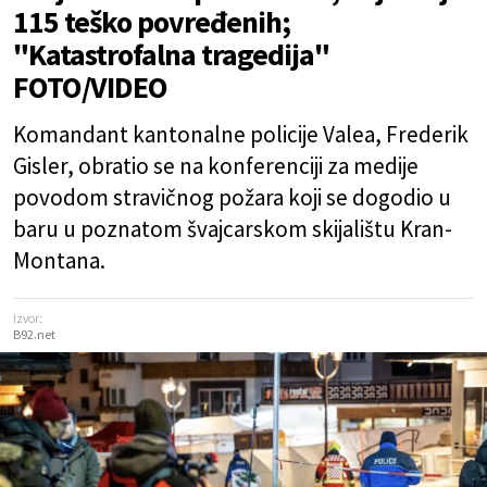
115 teško povređenih;
"Katastrofalna tragedija"
FOTO/VIDEO
Komandant kantonalne policije Valea, Frederik
Gisler, obratio se na konferenciji za medije
povodom stravičnog požara koji se dogodio u
baru u poznatom švajcarskom skijalištu Kran-
Montana.
Izvor:
B92.net