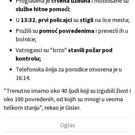
Proglašena je
crvena uzbuna
i mobilisane su
službe hitne pomoći
;
U
13:32
,
prvi policajci
su
stigli
na lice mesta;
Pružili su
pomoć povređenima
i prevezli ih u
bolnice;
Vatrogasci su "brzo"
stavili požar pod
kontrolu;
Telefonska linija za porodice otvorena je u
16:14.
"Trenutno imamo oko 40 ljudi koji su izgubili život i
oko 100 povređenih, od kojih su mnogi u veoma
teškom stanju", rekao je Gisler.