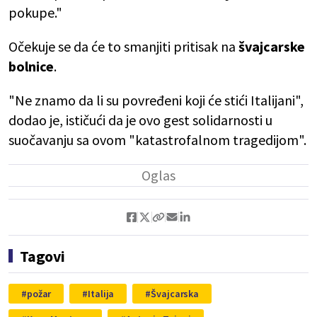
pokupe."
Očekuje se da će to smanjiti pritisak na
švajcarske
bolnice
.
"Ne znamo da li su povređeni koji će stići Italijani",
dodao je, ističući da je ovo gest solidarnosti u
suočavanju sa ovom "katastrofalnom tragedijom".
Tagovi
požar
Italija
Švajcarska