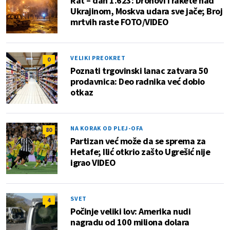
Rat – dan 1.623: Dronovi i rakete nad
Ukrajinom, Moskva udara sve jače; Broj
mrtvih raste FOTO/VIDEO
VELIKI PREOKRET
0
Poznati trgovinski lanac zatvara 50
prodavnica: Deo radnika već dobio
otkaz
NA KORAK OD PLEJ-OFA
80
Partizan već može da se sprema za
Hetafe; Ilić otkrio zašto Ugrešić nije
igrao VIDEO
SVET
4
Počinje veliki lov: Amerika nudi
nagradu od 100 miliona dolara