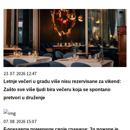
23. 07. 2026 12:47
Letnje večeri u gradu više nisu rezervisane za vikend:
Zašto sve više ljudi bira večeru koja se spontano
pretvori u druženje
07. 08. 2026 15:07
Блокадери померили своје границе: За пожаре је