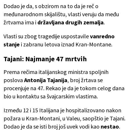
Dodao je da, s obzirom na to da je reč o
međunarodnom skijalištu, vlasti veruju da među
žrtvama ima i
državljana drugih zemalja
.
Vlasti su zbog tragedije uspostavile
vanredno
stanje
i zabranu letova iznad Kran-Montane.
Tajani: Najmanje 47 mrtvih
Prema rečima italijanskog ministra spoljnih
poslova
Antonija Tajanija
, broj žrtava se
procenjuje na 47. Rekao je da je tokom celog dana
bio u kontaktu sa švajcarskim vlastima.
Između 12 i 15 Italijana je hospitalizovano nakon
požara u Kran-Montani, u Valeu, saopštio je Tajani.
Dodao je da se isti broj još uvek vodi kao
nestao
.