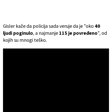
Gisler kaže da policija sada veruje da je "oko
40
ljudi poginulo
, a najmanje
115 je povređeno
", od
kojih su mnogi teško.