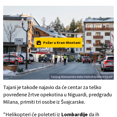
Požar u Kran-Montani
Tanjug/Alessandro della Valle/Keystone via AP
Tajani je takođe najavio da će centar za teško
povređene žrtve opekotina u Niguardi, predgrađu
Milana, primiti tri osobe iz Švajcarske.
"Helikopteri će poleteti iz
Lombardije
da ih