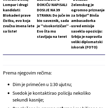
Lompar i drugi
ĐOKIĆU NAPISALI
Zelenskog je
kandidati:
DOSIJE NA 39
ogromno priznanje
Blokaderi prave
STRANA: Do juče im
za Srbiju!" Bivša
čistku, evo koja
bio saveznik, sada
ambasadorka
zvučna imena lete
je ''visokorizičan'' -
usred emisije
sa liste!
Evo šta mu
sasekla opoziciju:
stavljaju na teret
Srbija je napravila
veliki diplomatski
iskorak (FOTO)
Prema njegovim rečima:
Dim je primećen u 1:30 ujutru;
Svedok je kontaktirao policiju nekoliko
sekundi kasnije;