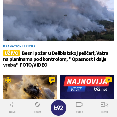
DRAMATIČNI PRIZORI
UŽIVO
Besni požar u Deliblatskoj peščari; Vatra
na planinama pod kontrolom; "Opasnost i dalje
vreba" FOTO/VIDEO
20
0
✕
Novo
Sport
Video
Menu
ISTOČNI FRONT
SVET