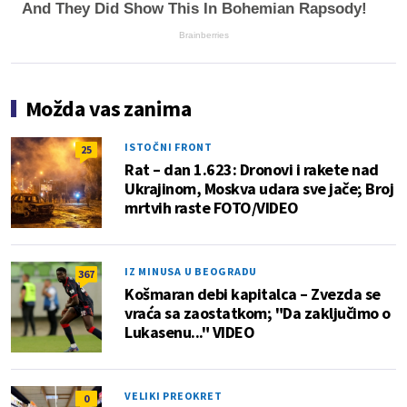
And They Did Show This In Bohemian Rapsody!
Brainberries
Možda vas zanima
ISTOČNI FRONT
25
Rat – dan 1.623: Dronovi i rakete nad
Ukrajinom, Moskva udara sve jače; Broj
mrtvih raste FOTO/VIDEO
IZ MINUSA U BEOGRADU
367
Košmaran debi kapitalca – Zvezda se
vraća sa zaostatkom; "Da zaključimo o
Lukasenu..." VIDEO
VELIKI PREOKRET
0