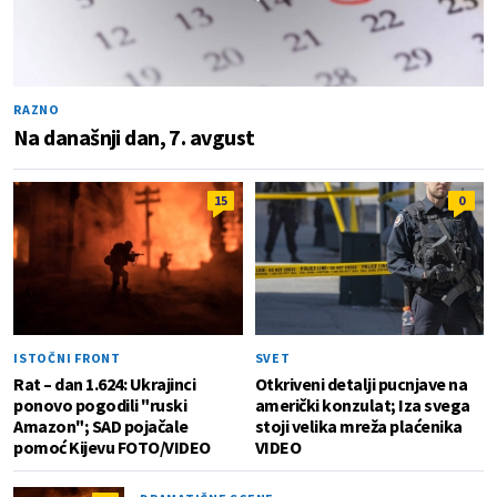
RAZNO
Na današnji dan, 7. avgust
15
0
ISTOČNI FRONT
SVET
Rat – dan 1.624: Ukrajinci
Otkriveni detalji pucnjave na
ponovo pogodili "ruski
američki konzulat; Iza svega
Amazon"; SAD pojačale
stoji velika mreža plaćenika
pomoć Kijevu FOTO/VIDEO
VIDEO