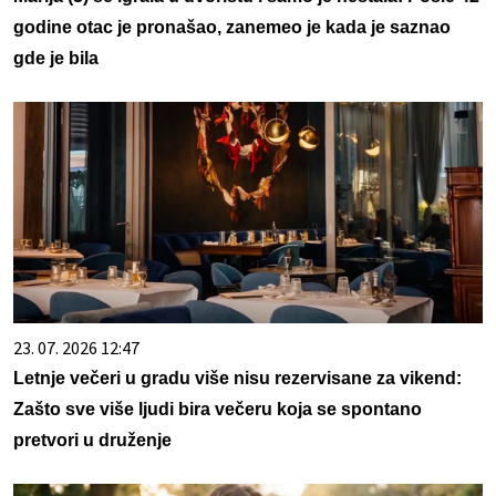
godine otac je pronašao, zanemeo je kada je saznao
gde je bila
23. 07. 2026 12:47
Letnje večeri u gradu više nisu rezervisane za vikend:
Zašto sve više ljudi bira večeru koja se spontano
pretvori u druženje