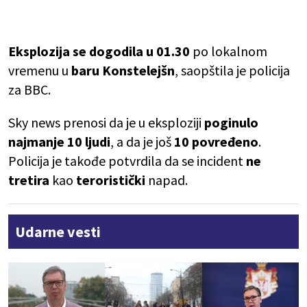
Eksplozija se dogodila u 01.30
po lokalnom
vremenu u
baru Konstelejšn
, saopštila je policija
za BBC.
Sky news prenosi da je u eksploziji
poginulo
najmanje 10 ljudi
, a da je još
10
povređeno
.
Policija je takođe potvrdila da se incident
ne
tretira
kao
teroristički
napad.
Udarne vesti