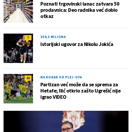
Poznati trgovinski lanac zatvara 50
prodavnica: Deo radnika već dobio
otkaz
359,5 MILIONA
7
Istorijski ugovor za Nikolu Jokića
NA KORAK OD PLEJ-OFA
40
Partizan već može da se sprema za
Hetafe; Ilić otkrio zašto Ugrešić nije
igrao VIDEO