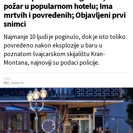
požar u popularnom hotelu; Ima
mrtvih i povređenih; Objavljeni prvi
snimci
Najmanje 10 ljudi je poginulo, dok je isto toliko
povređeno nakon eksplozije u baru u
poznatom švajcarskom skijalištu Kran-
Montana, najnoviji su podaci policije.
Izvor:
BBC, Index.hr