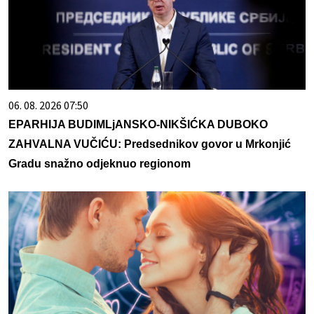
06. 08. 2026 07:50
EPARHIJA BUDIMLjANSKO-NIKŠIĆKA DUBOKO
ZAHVALNA VUČIĆU: Predsednikov govor u Mrkonjić
Gradu snažno odjeknuo regionom