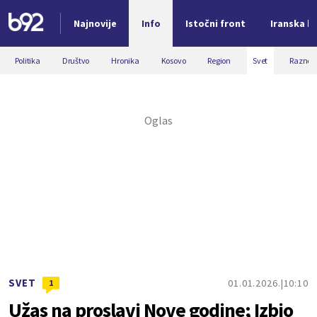
Najnovije
Info
Istočni front
Iranska kr
Nova vest
Politika
Društvo
Hronika
Kosovo
Region
Svet
Razno
SVET
01.01.2026.
10:10
1
Užas na proslavi Nove godine; Izbio