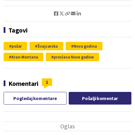
Tagovi
požar
Švajcarska
Nova godina
Kran-Montana
proslava Nove godine
1
Komentari
Pogledaj komentare
Pošalji komentar