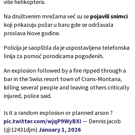
više helikoptera.
Na društvenim mrežama već su se
pojavili snimci
koji prikazuju požar u baru gde se održavala
proslava Nove godine.
Policija je saopštila da je uspostavljena telefonska
linija za pomoć porodicama pogođenih.
An explosion followed by a fire ripped through a
bar in the Swiss resort town of Crans-Montana,
killing several people and leaving others critically
injured, police said.
Is it a random explosion or planned arson ?
pic.twitter.com/wjqP9WyBXI
— Dennis jacob
(@12431djm)
January 1, 2026