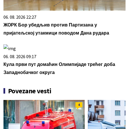
06. 08. 2026 22:27
ЖОРК Бор убедљив против Партизана у
пријатељској утакмици поводом Дана рудара
06. 08. 2026 09:17
Кула први пут домаћин Олимпијаде трећег доба
Западнобачког округа
Povezane vesti
4