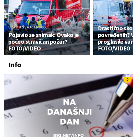
HOROR PRIZORI U P
SKIJALIŠTU
Drastično skoči
UŽAS U ŠVAJCARSKOJ
Pojavio se snimak: Ovako je
povređenih? Vla
počeo stravičan požar?
proglasile van
FOTO/VIDEO
FOTO/VIDEO
Info
0