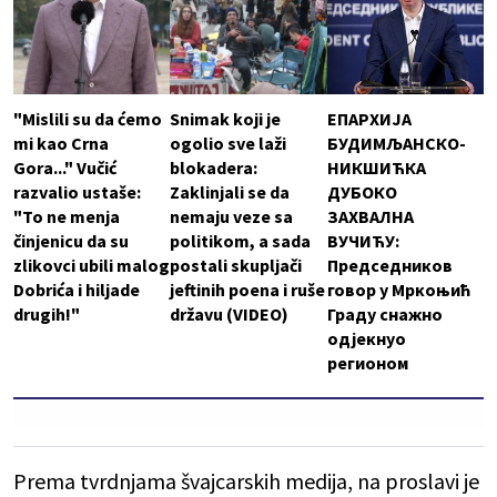
"Mislili su da ćemo
Snimak koji je
ЕПАРХИЈА
mi kao Crna
ogolio sve laži
БУДИМЉАНСКО-
Gora..." Vučić
blokadera:
НИКШИЋКА
razvalio ustaše:
Zaklinjali se da
ДУБОКО
"To ne menja
nemaju veze sa
ЗАХВАЛНА
činjenicu da su
politikom, a sada
ВУЧИЋУ:
zlikovci ubili malog
postali skupljači
Председников
Dobrića i hiljade
jeftinih poena i ruše
говор у Мркоњић
drugih!"
državu (VIDEO)
Граду снажно
одјекнуо
регионом
Prema tvrdnjama švajcarskih medija, na proslavi je