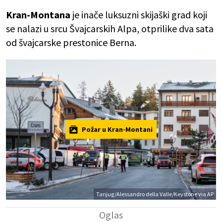
Kran-Montana
je inače luksuzni skijaški grad koji
se nalazi u srcu Švajcarskih Alpa, otprilike dva sata
od švajcarske prestonice Berna.
Požar u Kran-Montani
Tanjug/Alessandro della Valle/Keystone via AP