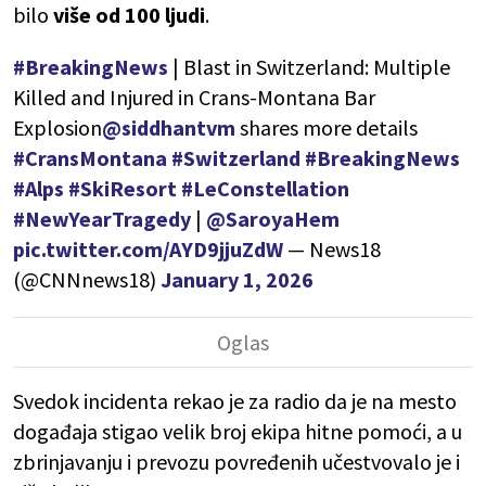
bilo
više od 100 ljudi
.
#BreakingNews
| Blast in Switzerland: Multiple
Killed and Injured in Crans-Montana Bar
Explosion
@siddhantvm
shares more details
#CransMontana
#Switzerland
#BreakingNews
#Alps
#SkiResort
#LeConstellation
#NewYearTragedy
|
@SaroyaHem
pic.twitter.com/AYD9jjuZdW
— News18
(@CNNnews18)
January 1, 2026
Svedok incidenta rekao je za radio da je na mesto
događaja stigao velik broj ekipa hitne pomoći, a u
zbrinjavanju i prevozu povređenih učestvovalo je i