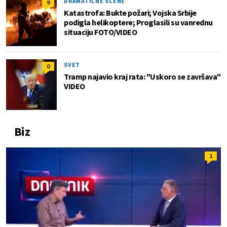
DRAMATIČNE SCENE
9
Katastrofa: Bukte požari; Vojska Srbije
podigla helikoptere; Proglasili su vanrednu
situaciju FOTO/VIDEO
SVET
0
Tramp najavio kraj rata: "Uskoro se završava"
VIDEO
Biz
1