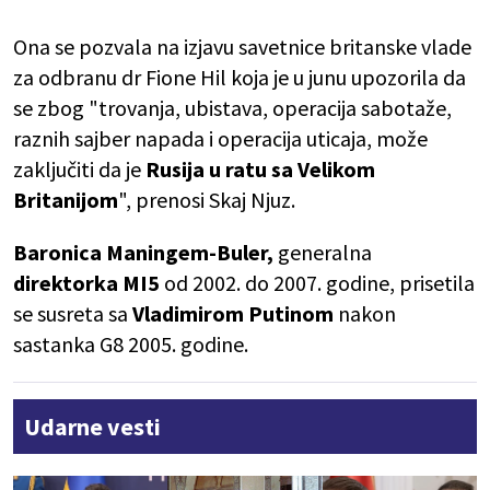
Ona se pozvala na izjavu savetnice britanske vlade
za odbranu dr Fione Hil koja je u junu upozorila da
se zbog "trovanja, ubistava, operacija sabotaže,
raznih sajber napada i operacija uticaja, može
zaključiti da je
Rusija u ratu sa Velikom
Britanijom
", prenosi Skaj Njuz.
Baronica Maningem-Buler,
generalna
direktorka MI5
od 2002. do 2007. godine, prisetila
se susreta sa
Vladimirom Putinom
nakon
sastanka G8 2005. godine.
Udarne vesti