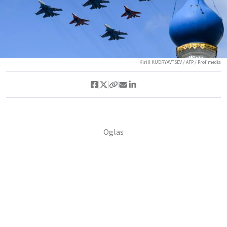
Kirill KUDRYAVTSEV / AFP / Profimedia