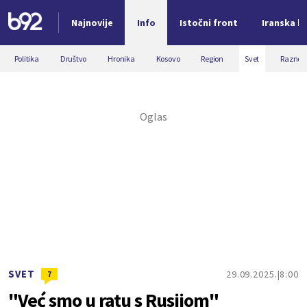
Najnovije
Info
Istočni front
Iranska kr
Nova vest
Politika
Društvo
Hronika
Kosovo
Region
Svet
Razno
SVET
29.09.2025.
8:00
7
"Već smo u ratu s Rusijom"