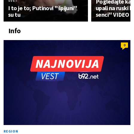
Pogledajte kak
SVET
I to je to; Putinovi "špijuni"
upali na ruski b
su tu
senci" VIDEO
Info
0
REGION