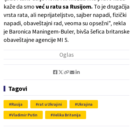
kaže da smo
već u ratu sa Rusijom.
To je drugačija
vrsta rata, ali neprijateljstvo, sajber napadi, fizički
napadi, obaveštajni rad, veoma su opsežni", rekla
je Baronica Maningem-Buler, bivša šefica britanske
obaveštajne agencije MI 5.
Tagovi
Rusija
rat u Ukrajini
Ukrajina
Vladimir Putin
Velika Britanija