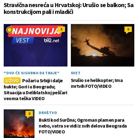
Stravična nesreća u Hrvatskoj: Urušio se balkon; Sa
konstrukcijom pali i mladići
3
0
"OVO ĆE SIGURNO DA TRAJE"
SVET
Srušio se helikopter; Ima
UŽIVO
Požari u Srbiji i dalje
mrtvih FOTO/VIDEO
bukte; Gori i u Beogradu;
Situacija u Deliblatskoj peščari
veoma teška VIDEO
DRUŠTVO
0
Bukti kod Surčina; Ogroman plamen para
nebo, vatra se vidi iz svih delova Beograda
FOTO/VIDEO