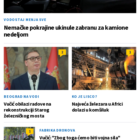
VODOSTAJ MENJA SVE
Nemačke pokrajine ukinule zabranu za kamione
nedeljom
2
1
BEOGRAD NA VODI
KO JE LISCO?
Vučić obilazi radove na
Najveća železara u Africi
rekonstrukciji Starog
dolazi u komšiluk
železničkog mosta
FABRIKA DRONOVA
1
Vučić: "Zbog toga ćemo biti vojna sila"