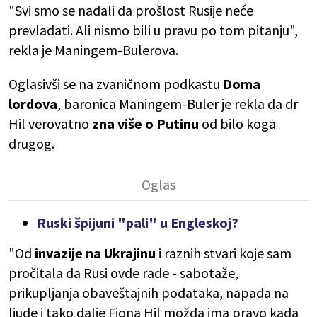
"Svi smo se nadali da prošlost Rusije neće
prevladati. Ali nismo bili u pravu po tom pitanju",
rekla je Maningem-Bulerova.
Oglasivši se na zvaničnom podkastu
Doma
lordova
, baronica Maningem-Buler je rekla da dr
Hil verovatno
zna više o Putinu
od bilo koga
drugog.
Ruski špijuni "pali" u Engleskoj?
"Od
invazije na Ukrajinu
i raznih stvari koje sam
pročitala da Rusi ovde rade - sabotaže,
prikupljanja obaveštajnih podataka, napada na
ljude i tako dalje Fiona Hil možda ima pravo kada