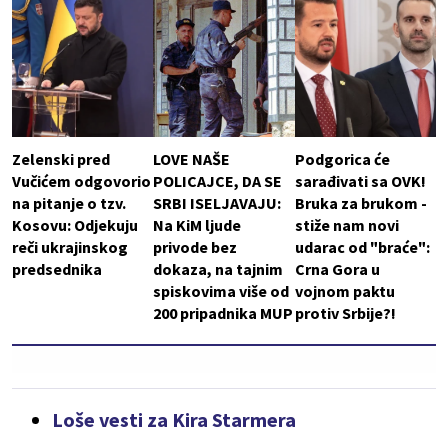
Zelenski pred
LOVE NAŠE
Podgorica će
Vučićem odgovorio
POLICAJCE, DA SE
sarađivati sa OVK!
na pitanje o tzv.
SRBI ISELJAVAJU:
Bruka za brukom -
Kosovu: Odjekuju
Na KiM ljude
stiže nam novi
reči ukrajinskog
privode bez
udarac od "braće":
predsednika
dokaza, na tajnim
Crna Gora u
spiskovima više od
vojnom paktu
200 pripadnika MUP
protiv Srbije?!
Loše vesti za Kira Starmera