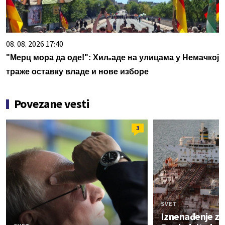
08. 08. 2026 17:40
"Мерц мора да оде!": Хиљаде на улицама у Немачкој
траже оставку владе и нове изборе
Povezane vesti
3
SVET
Iznenađenje za