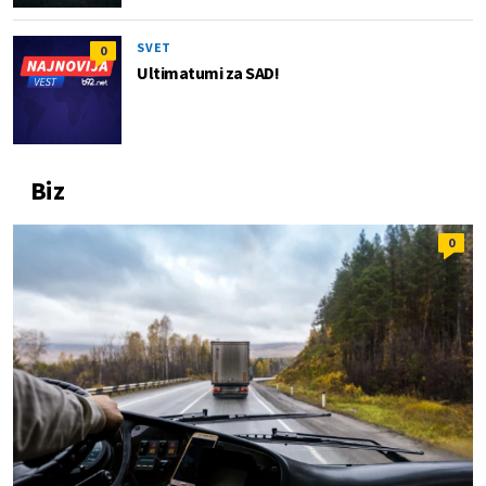
SVET
0
Ultimatumi za SAD!
Biz
0