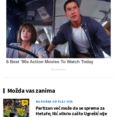
6 Best '90s Action Movies To Watch Today
Brainberries
Možda vas zanima
NA KORAK OD PLEJ-OFA
80
Partizan već može da se sprema za
Hetafe; Ilić otkrio zašto Ugrešić nije