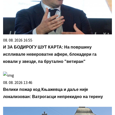
08. 08. 2026 16:55
И ЗА БОДИРОГУ ШУТ КАРТА: На површину
испливале невероватне афере, блокадери га
ковали у звезде, па брутално "ветиран"
08. 08. 2026 13:46
Велики пожар код Књажевца и даље није
локализован: Ватрогасци непрекидно на терену