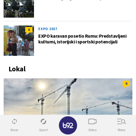
EXPO 2027
0
EXPO karavan posetio Rumu: Predstavljeni
kulturni, istorijski i sportski potencijali
Lokal
6
✕
Novo
Sport
Video
Menu