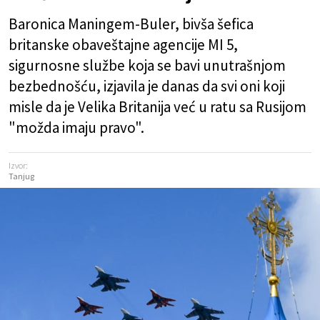
Baronica Maningem-Buler, bivša šefica
britanske obaveštajne agencije MI 5,
sigurnosne službe koja se bavi unutrašnjom
bezbednošću, izjavila je danas da svi oni koji
misle da je Velika Britanija već u ratu sa Rusijom
"možda imaju pravo".
Izvor:
Tanjug