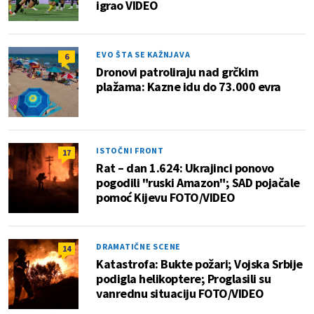
igrao VIDEO
EVO ŠTA SE KAŽNJAVA
6
Dronovi patroliraju nad grčkim
plažama: Kazne idu do 73.000 evra
ISTOČNI FRONT
17
Rat – dan 1.624: Ukrajinci ponovo
pogodili "ruski Amazon"; SAD pojačale
pomoć Kijevu FOTO/VIDEO
DRAMATIČNE SCENE
14
Katastrofa: Bukte požari; Vojska Srbije
podigla helikoptere; Proglasili su
vanrednu situaciju FOTO/VIDEO