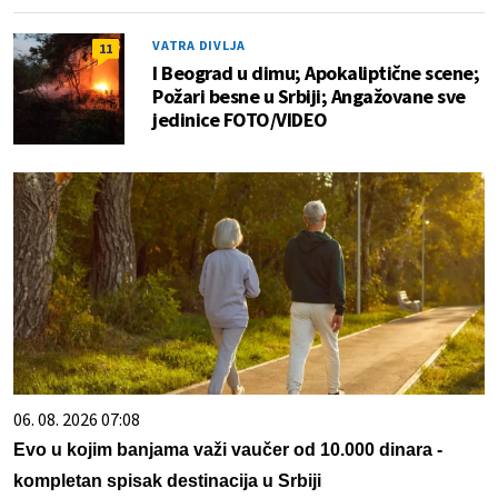
VATRA DIVLJA
11
I Beograd u dimu; Apokaliptične scene;
Požari besne u Srbiji; Angažovane sve
jedinice FOTO/VIDEO
06. 08. 2026 07:08
Evo u kojim banjama važi vaučer od 10.000 dinara -
kompletan spisak destinacija u Srbiji