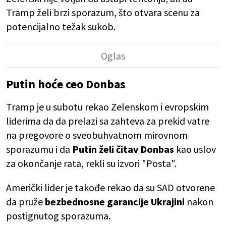
Tramp želi brzi sporazum, što otvara scenu za
potencijalno težak sukob.
Putin hoće ceo Donbas
Tramp je u subotu rekao Zelenskom i evropskim
liderima da da prelazi sa zahteva za prekid vatre
na pregovore o sveobuhvatnom mirovnom
sporazumu i da
Putin želi čitav Donbas
kao uslov
za okončanje rata, rekli su izvori "Posta".
Američki lider je takođe rekao da su SAD otvorene
da pruže
bezbednosne garancije Ukrajini
nakon
postignutog sporazuma.