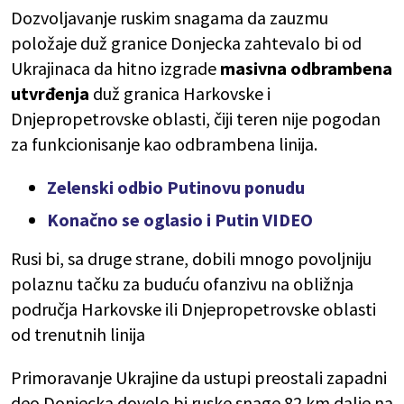
Dozvoljavanje ruskim snagama da zauzmu
položaje duž granice Donjecka zahtevalo bi od
Ukrajinaca da hitno izgrade
masivna odbrambena
utvrđenja
duž granica Harkovske i
Dnjepropetrovske oblasti, čiji teren nije pogodan
za funkcionisanje kao odbrambena linija.
Zelenski odbio Putinovu ponudu
Konačno se oglasio i Putin VIDEO
Rusi bi, sa druge strane, dobili mnogo povoljniju
polaznu tačku za buduću ofanzivu na obližnja
područja Harkovske ili Dnjepropetrovske oblasti
od trenutnih linija
Primoravanje Ukrajine da ustupi preostali zapadni
deo Donjecka dovelo bi ruske snage 82 km dalje na