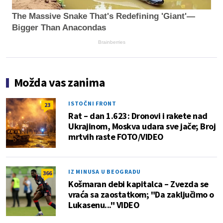
The Massive Snake That's Redefining 'Giant'—
Bigger Than Anacondas
Brainberries
Možda vas zanima
ISTOČNI FRONT
23
Rat – dan 1.623: Dronovi i rakete nad
Ukrajinom, Moskva udara sve jače; Broj
mrtvih raste FOTO/VIDEO
IZ MINUSA U BEOGRADU
366
Košmaran debi kapitalca – Zvezda se
vraća sa zaostatkom; "Da zaključimo o
Lukasenu..." VIDEO