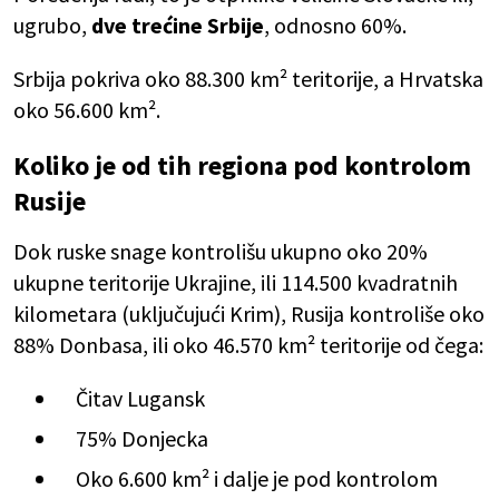
ugrubo,
dve trećine Srbije
, odnosno 60%.
Srbija pokriva oko 88.300 km² teritorije, a Hrvatska
oko 56.600 km².
Koliko je od tih regiona pod kontrolom
Rusije
Dok ruske snage kontrolišu ukupno oko 20%
ukupne teritorije Ukrajine, ili 114.500 kvadratnih
kilometara (uključujući Krim), Rusija kontroliše oko
88% Donbasa, ili oko 46.570 km² teritorije od čega:
Čitav Lugansk
75% Donjecka
Oko 6.600 km² i dalje je pod kontrolom