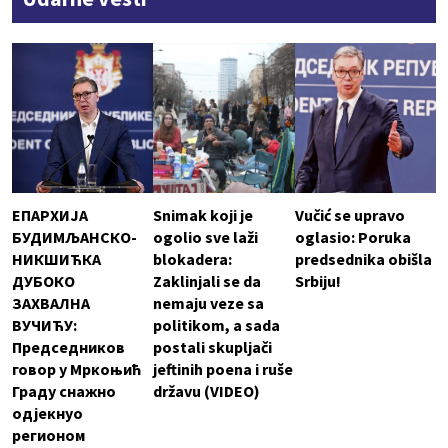
ЕПАРХИЈА
Snimak koji je
Vučić se upravo
БУДИМЉАНСКО-
ogolio sve laži
oglasio: Poruka
НИКШИЋКА
blokadera:
predsednika obišla
ДУБОКО
Zaklinjali se da
Srbiju!
ЗАХВАЛНА
nemaju veze sa
ВУЧИЋУ:
politikom, a sada
Председников
postali skupljači
говор у Мркоњић
jeftinih poena i ruše
Граду снажно
državu (VIDEO)
одјекнуо
регионом