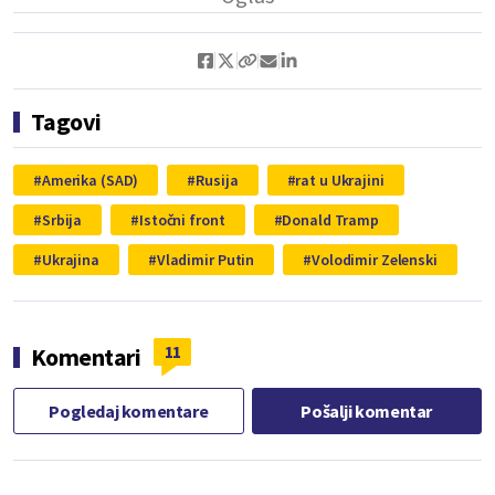
Tagovi
Amerika (SAD)
Rusija
rat u Ukrajini
Srbija
Istočni front
Donald Tramp
Ukrajina
Vladimir Putin
Volodimir Zelenski
11
Komentari
Pogledaj komentare
Pošalji komentar