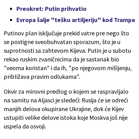
Preokret: Putin prihvatio
Evropa šalje "tešku artiljeriju" kod Trampa
Putinov plan isključuje prekid vatre pre nego što
se postigne sveobuhvatan sporazum, što je u
suprotnosti sa zahtevom Kijeva. Putin je u subotu
rekao ruskim zvaničnicima da je sastanak bio
"veoma koristan" i da ih, "po njegovom mišljenju,
približava pravim odlukama".
Okvir za mirovni predlog o kojem se raspravljalo
na samitu na Aljasci je sledeći: Rusija će se odreći
manjih delova okupirane Ukrajine, dok će Kijev
ustupiti velike delove istoka koje Moskva još nije
uspela da osvoji.