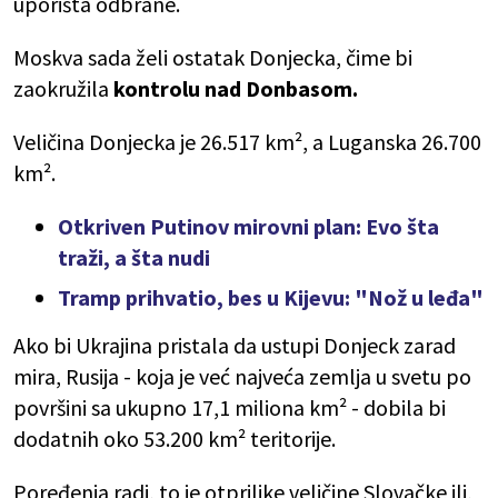
uporišta odbrane.
Moskva sada želi ostatak Donjecka, čime bi
zaokružila
kontrolu nad Donbasom.
Veličina Donjecka je 26.517 km², a Luganska 26.700
km².
Otkriven Putinov mirovni plan: Evo šta
traži, a šta nudi
Tramp prihvatio, bes u Kijevu: "Nož u leđa"
Ako bi Ukrajina pristala da ustupi Donjeck zarad
mira, Rusija - koja je već najveća zemlja u svetu po
površini sa ukupno 17,1 miliona km² - dobila bi
dodatnih oko 53.200 km² teritorije.
Poređenja radi, to je otprilike veličine Slovačke ili,