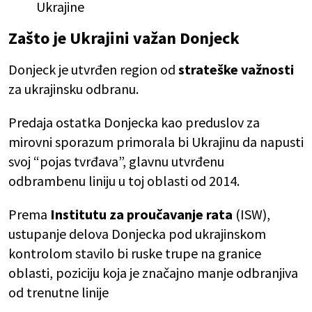
Ukrajine
Zašto je Ukrajini važan Donjeck
Donjeck je utvrđen region od
strateške važnosti
za ukrajinsku odbranu.
Predaja ostatka Donjecka kao preduslov za
mirovni sporazum primorala bi Ukrajinu da napusti
svoj “pojas tvrđava”, glavnu utvrđenu
odbrambenu liniju u toj oblasti od 2014.
Prema
Institutu za proučavanje rata
(ISW),
ustupanje delova Donjecka pod ukrajinskom
kontrolom stavilo bi ruske trupe na granice
oblasti, poziciju koja je značajno manje odbranjiva
od trenutne linije