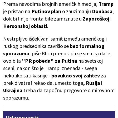
Prema navodima brojnih američkih medija,
Tramp
je pristao na
Putinov plan
o zauzimanju
Donbasa
,
dok bi linije fronta bile zamrznute u
Zaporoškoj
i
Hersonskoj oblasti.
Nestrpljivo iščekivani samit između američkog i
ruskog predsednika završio se
bez formalnog
sporazuma
, piše Blic i prenosi da se smatra da je
ovo bila
"PR pobeda" za Putina
na svetskoj
sceni, nakon što je Tramp iznenada - svega
nekoliko sati kasnije -
povukao svoj zahtev
za
prekid vatre i rekao da, umesto toga
, Rusija i
Ukrajina
treba da započnu pregovore o mirovnom
sporazumu.
Udarne vesti