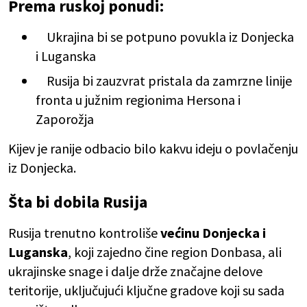
Prema ruskoj ponudi:
Ukrajina bi se potpuno povukla iz Donjecka
i Luganska
Rusija bi zauzvrat pristala da zamrzne linije
fronta u južnim regionima Hersona i
Zaporožja
Kijev je ranije odbacio bilo kakvu ideju o povlačenju
iz Donjecka.
Šta bi dobila Rusija
Rusija trenutno kontroliše
većinu Donjecka i
Luganska
, koji zajedno čine region Donbasa, ali
ukrajinske snage i dalje drže značajne delove
teritorije, uključujući ključne gradove koji su sada