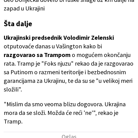
zapad u Ukrajini
Šta dalje
Ukrajinski predsednik Volodimir Zelenski
otputovaće danas u Vašington kako bi
razgovarao sa Trampom
o mogućem okončanju
rata. Tramp je "Foks njuzu" rekao da je razgovarao
sa Putinom o razmeni teritorije i bezbednosnim
garancijama za Ukrajinu, te da su se "u velikoj meri
složili".
"Mislim da smo veoma blizu dogovora. Ukrajina
mora da se složi. Možda će reći 'ne'", rekao je
Tramp.