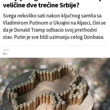
veličine dve trećine Srbije?
Svega nekoliko sati nakon ključnog samita sa
Vladimirom Putinom o Ukrajini na Aljasci, čini se
da je Donald Tramp odbacio svoj prethodni
stav. Putin je sve bliži uzimanju celog Donbasa.
Izvor:
Blic