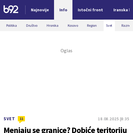
Najnovije
Info
Istočni front
Iranska kr
Nova vest
Politika
Društvo
Hronika
Kosovo
Region
Svet
Razno
SVET
18.08.2025.
8:35
11
Menjaju se granice? Dobiće teritoriju