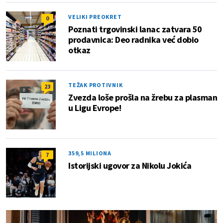
VELIKI PREOKRET
0
Poznati trgovinski lanac zatvara 50
prodavnica: Deo radnika već dobio
otkaz
TEŽAK PROTIVNIK
23
Zvezda loše prošla na žrebu za plasman
u Ligu Evrope!
359,5 MILIONA
7
Istorijski ugovor za Nikolu Jokića