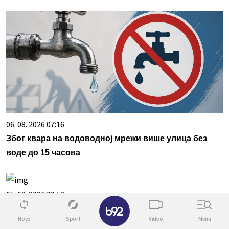
06. 08. 2026 07:16
Због квара на водоводној мрежи више улица без
воде до 15 часова
05. 08. 2026 09:52
✕
Од речи до дела: Вучићева подршка донела нове
Novo
Sport
Video
Menu
путеве, мобилну амбуланту и капиталне пројекте у