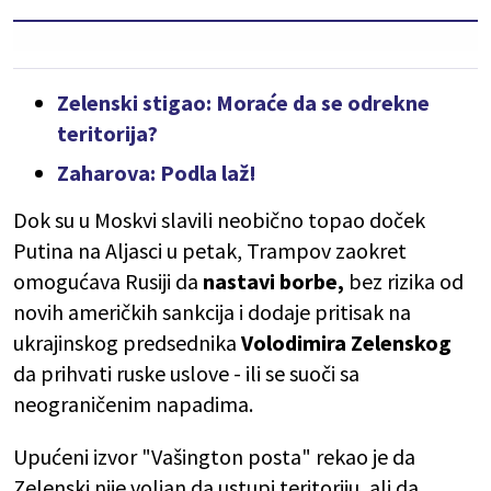
Zelenski stigao: Moraće da se odrekne
teritorija?
Zaharova: Podla laž!
Dok su u Moskvi slavili neobično topao doček
Putina na Aljasci u petak, Trampov zaokret
omogućava Rusiji da
nastavi borbe,
bez rizika od
novih američkih sankcija i dodaje pritisak na
ukrajinskog predsednika
Volodimira Zelenskog
da prihvati ruske uslove - ili se suoči sa
neograničenim napadima.
Upućeni izvor "Vašington posta" rekao je da
Zelenski nije voljan da ustupi teritoriju, ali da