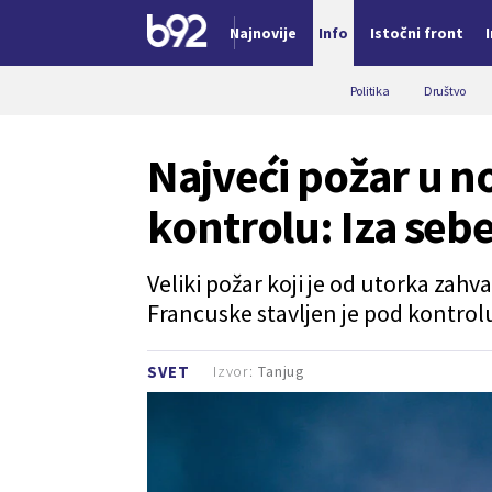
Najnovije
Info
Istočni front
Nova vest
Politika
Društvo
Najveći požar u nov
kontrolu: Iza seb
Veliki požar koji je od utorka zahv
Francuske stavljen je pod kontrolu,
Izvor:
Tanjug
SVET