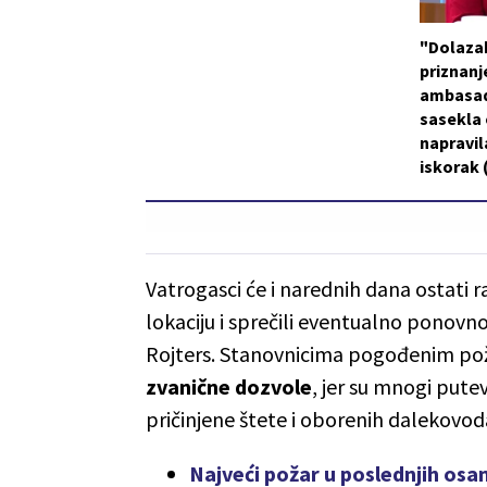
"Dolaza
priznanje
ambasad
sasekla o
napravil
iskorak
Vatrogasci će i narednih dana ostati 
lokaciju i sprečili eventualno ponovno
Rojters. Stanovnicima pogođenim pož
zvanične dozvole
, jer su mnogi putev
pričinjene štete i oborenih dalekovod
Najveći požar u poslednjih osa