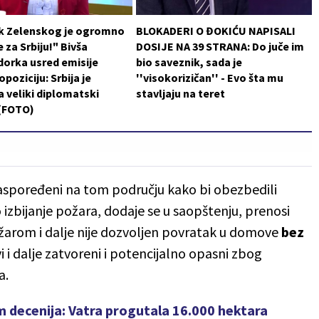
k Zelenskog je ogromno
BLOKADERI O ĐOKIĆU NAPISALI
 za Srbiju!" Bivša
DOSIJE NA 39 STRANA: Do juče im
orka usred emisije
bio saveznik, sada je
poziciju: Srbija je
''visokorizičan'' - Evo šta mu
a veliki diplomatski
stavljaju na teret
 (FOTO)
raspoređeni na tom području kako bi obezbedili
 izbijanje požara, dodaje se u saopštenju, prenosi
arom i dalje nije dozvoljen povratak u domove
bez
i i dalje zatvoreni i potencijalno opasni zbog
a.
m decenija: Vatra progutala 16.000 hektara