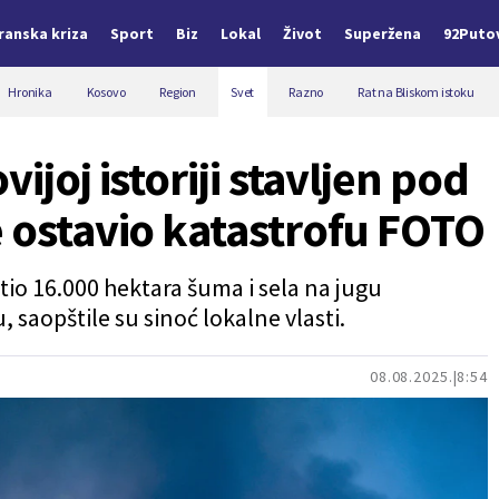
Iranska kriza
Sport
Biz
Lokal
Život
Superžena
92Puto
Hronika
Kosovo
Region
Svet
Razno
Rat na Bliskom istoku
ijoj istoriji stavljen pod
e ostavio katastrofu FOTO
atio 16.000 hektara šuma i sela na jugu
 saopštile su sinoć lokalne vlasti.
08.08.2025.
8:54