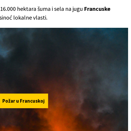
o 16.000 hektara šuma i sela na jugu
Francuske
sinoć lokalne vlasti.
Požar u Francuskoj