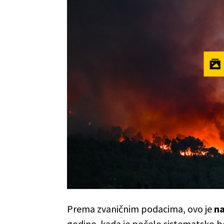
Prema zvaničnim podacima, ovo je
na
godine, kada je počelo sistematsko be