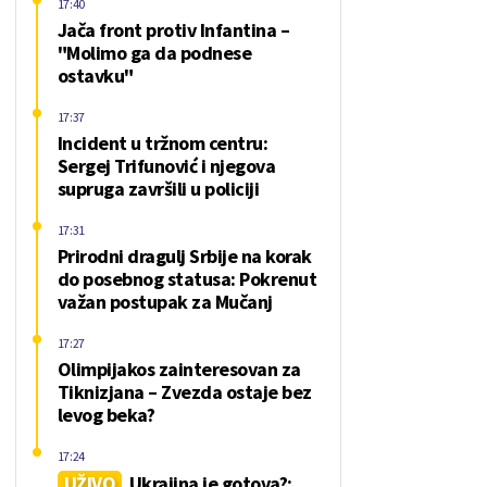
17:40
Jača front protiv Infantina –
"Molimo ga da podnese
ostavku"
17:37
Incident u tržnom centru:
Sergej Trifunović i njegova
supruga završili u policiji
17:31
Prirodni dragulj Srbije na korak
do posebnog statusa: Pokrenut
važan postupak za Mučanj
17:27
Olimpijakos zainteresovan za
Tiknizjana – Zvezda ostaje bez
levog beka?
17:24
UŽIVO
Ukrajina je gotova?;