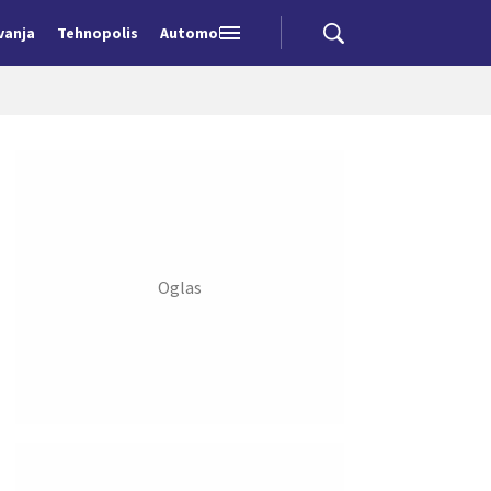
vanja
Tehnopolis
Automobili