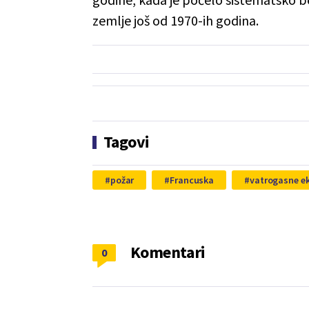
zemlje još od 1970-ih godina.
Tagovi
požar
Francuska
vatrogasne e
Komentari
0