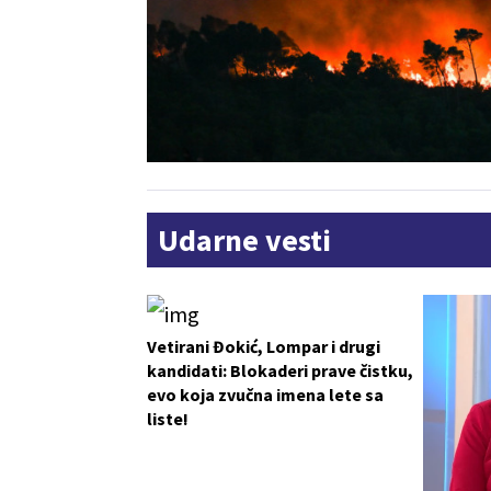
Udarne vesti
Vetirani Đokić, Lompar i drugi
kandidati: Blokaderi prave čistku,
evo koja zvučna imena lete sa
liste!