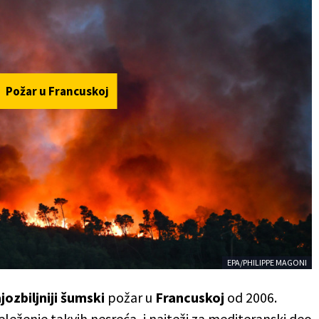
Požar u Francuskoj
EPA/PHILIPPE MAGONI
jozbiljniji šumski
požar u
Francuskoj
od 2006.
leženje takvih nesreća, i najteži za mediteranski deo