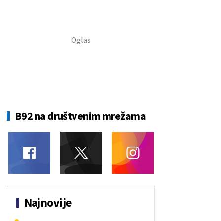
B92 na društvenim mrežama
Najnovije