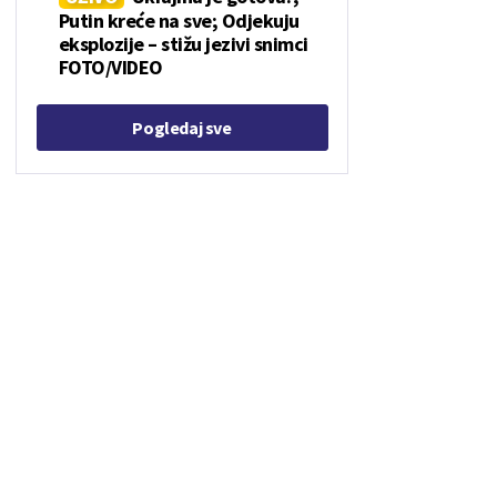
Putin kreće na sve; Odjekuju
eksplozije – stižu jezivi snimci
FOTO/VIDEO
Pogledaj sve