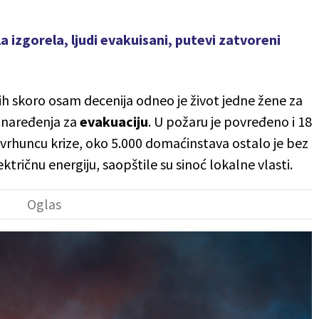
 izgorela, ljudi evakuisani, putevi zatvoreni
ih skoro osam decenija odneo je život jedne žene za
la naređenja za
evakuaciju
. U požaru je povređeno i 18
 vrhuncu krize, oko 5.000 domaćinstava ostalo je bez
ektričnu energiju, saopštile su sinoć lokalne vlasti.