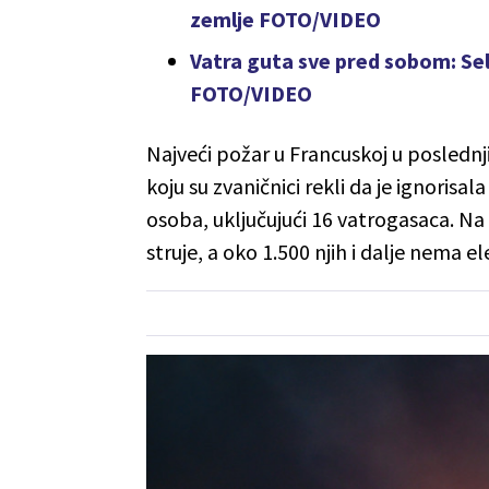
zemlje FOTO/VIDEO
Vatra guta sve pred sobom: Sela
FOTO/VIDEO
Najveći požar u Francuskoj u poslednj
koju su zvaničnici rekli da je ignorisa
osoba, uključujući 16 vatrogasaca. Na
struje, a oko 1.500 njih i dalje nema el