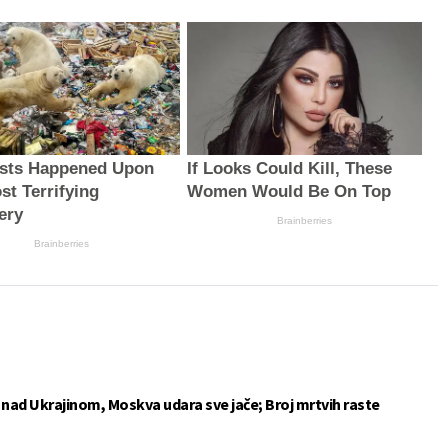
ists Happened Upon
If Looks Could Kill, These
st Terrifying
Women Would Be On Top
ery
Brainberries
Brainberries
e nad Ukrajinom, Moskva udara sve jače; Broj mrtvih raste