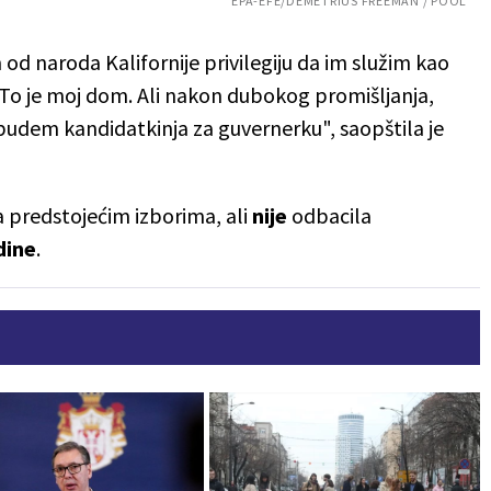
EPA-EFE/DEMETRIUS FREEMAN / POOL
od naroda Kalifornije privilegiju da im služim kao
 To je moj dom. Ali nakon dubokog promišljanja,
budem kandidatkinja za guvernerku", saopštila je
a predstojećim izborima, ali
nije
odbacila
dine
.