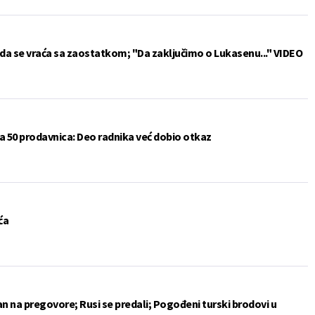
da se vraća sa zaostatkom; "Da zaključimo o Lukasenu..." VIDEO
a 50 prodavnica: Deo radnika već dobio otkaz
ća
an na pregovore; Rusi se predali; Pogođeni turski brodovi u