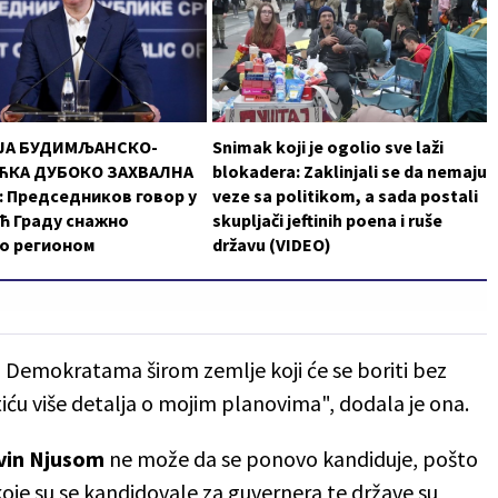
ЈА БУДИМЉАНСКО-
Snimak koji je ogolio sve laži
КА ДУБОКО ЗАХВАЛНА
blokadera: Zaklinjali se da nemaju
 Председников говор у
veze sa politikom, a sada postali
ћ Граду снажно
skupljači jeftinih poena i ruše
о регионом
državu (VIDEO)
 Demokratama širom zemlje koji će se boriti bez
ću više detalja o mojim planovima", dodala je ona.
vin Njusom
ne može da se ponovo kandiduje, pošto
koje su se kandidovale za guvernera te države su