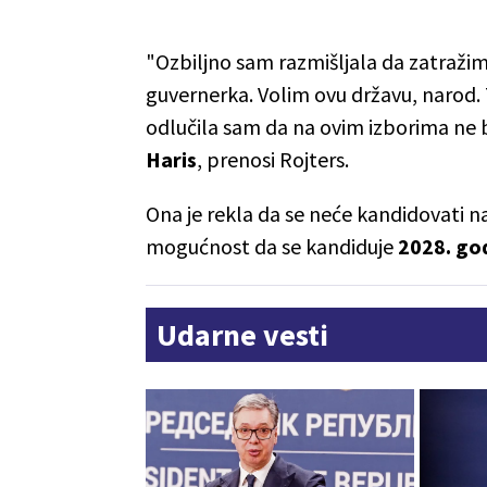
"Ozbiljno sam razmišljala da zatražim 
guvernerka. Volim ovu državu, narod.
odlučila sam da na ovim izborima ne 
Haris
, prenosi Rojters.
Ona je rekla da se neće kandidovati n
mogućnost da se kandiduje
2028. go
Udarne vesti