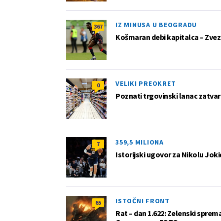
IZ MINUSA U BEOGRADU
367
Košmaran debi kapitalca – Zvez
VELIKI PREOKRET
0
Poznati trgovinski lanac zatvar
359,5 MILIONA
7
Istorijski ugovor za Nikolu Joki
ISTOČNI FRONT
65
Rat – dan 1.622: Zelenski sprem