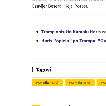
Gzavijer Besera i Kejti Porter.
Tramp optužio Kamalu Haris za 
Haris "oplela" po Trampu: "Ovo
Tagovi
Amerika (SAD)
Kamala Haris
Ka