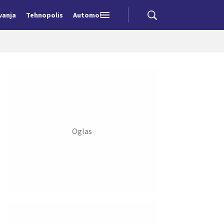
vanja
Tehnopolis
Automobili