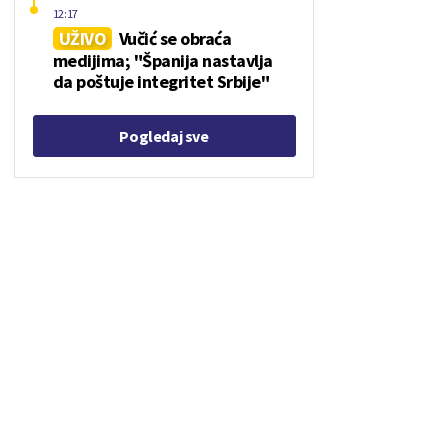
12:17
UŽIVO
Vučić se obraća
medijima; "Španija nastavlja
da poštuje integritet Srbije"
Pogledaj sve