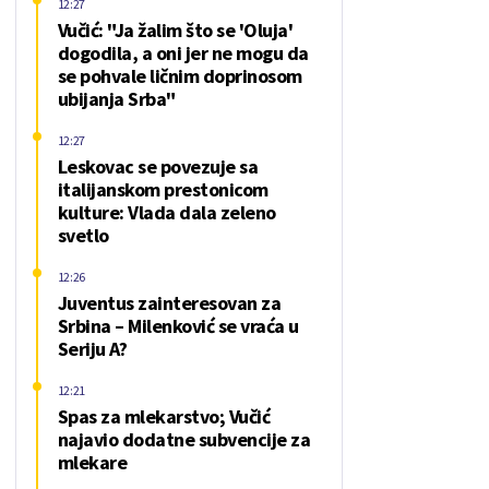
12:27
Vučić: "Ja žalim što se 'Oluja'
dogodila, a oni jer ne mogu da
se pohvale ličnim doprinosom
ubijanja Srba"
12:27
Leskovac se povezuje sa
italijanskom prestonicom
kulture: Vlada dala zeleno
svetlo
12:26
Juventus zainteresovan za
Srbina – Milenković se vraća u
Seriju A?
12:21
Spas za mlekarstvo; Vučić
najavio dodatne subvencije za
mlekare