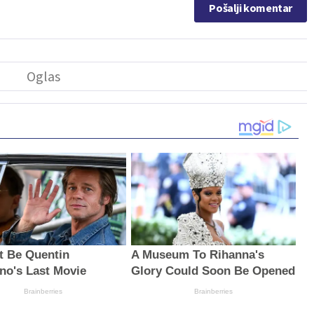
Pošalji komentar
ht Be Quentin
A Museum To Rihanna's
ino's Last Movie
Glory Could Soon Be Opened
Brainberries
Brainberries