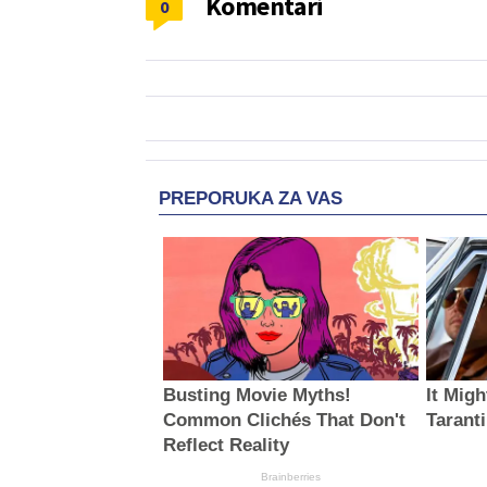
Komentari
0
PREPORUKA ZA VAS
Busting Movie Myths!
It Mig
Common Clichés That Don't
Tarant
Reflect Reality
Brainberries