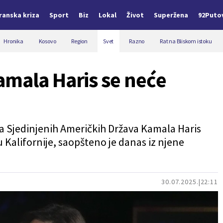
Iranska kriza
Sport
Biz
Lokal
Život
Superžena
92Puto
Hronika
Kosovo
Region
Svet
Razno
Rat na Bliskom istoku
amala Haris se neće
 Sjedinjenih Američkih Država Kamala Haris
 Kalifornije, saopšteno je danas iz njene
30.07.2025.
22:11