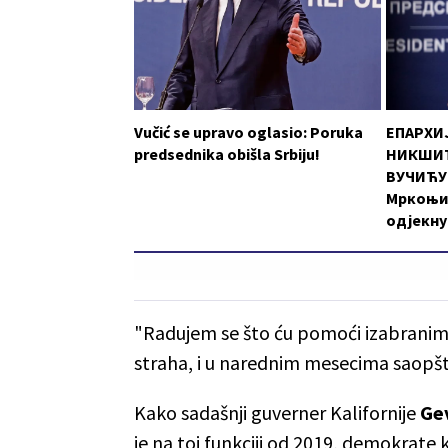
Vučić se upravo oglasio: Poruka
ЕПАРХИ
predsednika obišla Srbiju!
НИКШИЋ
ВУЧИЋУ:
Мркоњи
одјекну
"Radujem se što ću pomoći izabranim
straha, i u narednim mesecima saopšti
Kako sadašnji guverner Kalifornije
Ge
je na toj funkciji od 2019, demokrate 