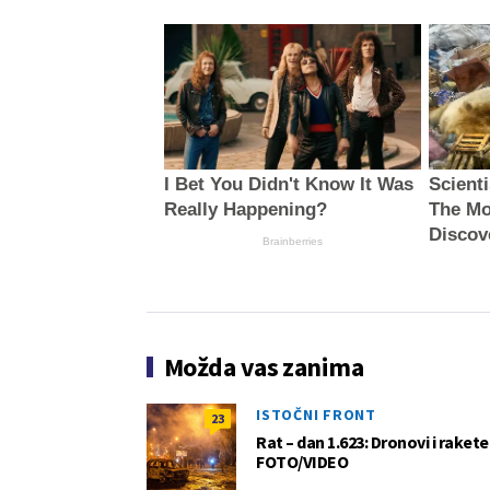
I Bet You Didn't Know It Was
Scient
Really Happening?
The Mo
Discov
Brainberries
Možda vas zanima
ISTOČNI FRONT
23
Rat – dan 1.623: Dronovi i raket
FOTO/VIDEO