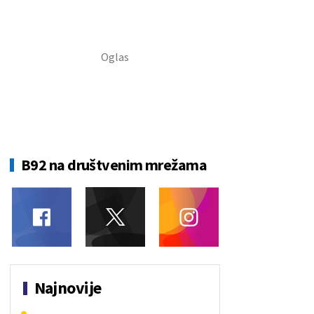
B92 na društvenim mrežama
Najnovije