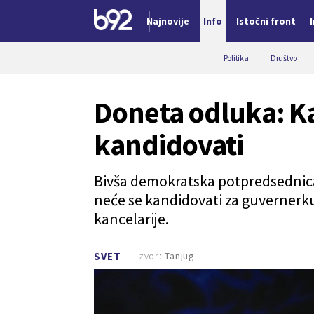
Najnovije
Info
Istočni front
Nova vest
Politika
Društvo
Doneta odluka: K
kandidovati
Bivša demokratska potpredsednica
neće se kandidovati za guvernerku
kancelarije.
Izvor:
Tanjug
SVET