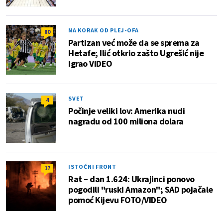
NA KORAK OD PLEJ-OFA
80
Partizan već može da se sprema za
Hetafe; Ilić otkrio zašto Ugrešić nije
igrao VIDEO
SVET
4
Počinje veliki lov: Amerika nudi
nagradu od 100 miliona dolara
ISTOČNI FRONT
17
Rat – dan 1.624: Ukrajinci ponovo
pogodili "ruski Amazon"; SAD pojačale
pomoć Kijevu FOTO/VIDEO