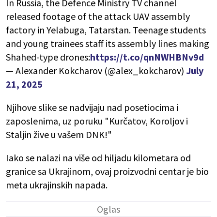
In Russia, the Defence Ministry TV channel
released footage of the attack UAV assembly
factory in Yelabuga, Tatarstan. Teenage students
and young trainees staff its assembly lines making
Shahed-type drones:
https://t.co/qnNWHBNv9d
— Alexander Kokcharov (@alex_kokcharov)
July
21, 2025
Njihove slike se nadvijaju nad posetiocima i
zaposlenima, uz poruku "Kurčatov, Koroljov i
Staljin žive u vašem DNK!"
Iako se nalazi na više od hiljadu kilometara od
granice sa Ukrajinom, ovaj proizvodni centar je bio
meta ukrajinskih napada.