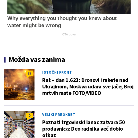
Why everything you thought you knew about
water might be wrong
CTA Love
Možda vas zanima
ISTOČNI FRONT
25
Rat – dan 1.623: Dronovi i rakete nad
Ukrajinom, Moskva udara sve jače; Broj
mrtvih raste FOTO/VIDEO
VELIKI PREOKRET
0
Poznati trgovinski lanac zatvara 50
prodavnica: Deo radnika već dobio
otkaz