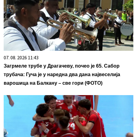
07. 08. 2026 11:43
Загрмеле трубе у Драгачеву, почео је 65. Сабор
трубача: Гуча је у наредна два дана највеселија
варошица на Балкану – све гори (ФОТО)