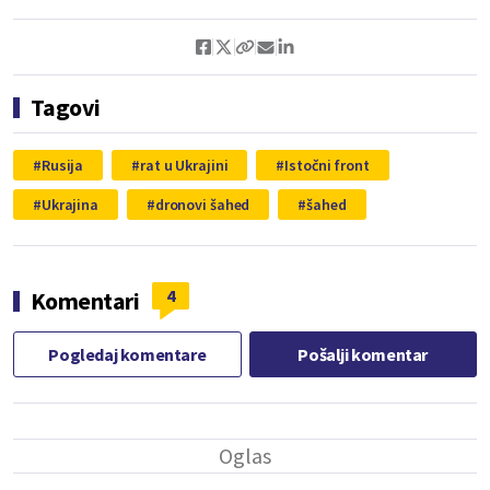
Tagovi
Rusija
rat u Ukrajini
Istočni front
Ukrajina
dronovi šahed
šahed
4
Komentari
Pogledaj komentare
Pošalji komentar