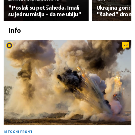
"Poslali su pet šaheda. Imali
Ukrajina gori: R
su jednu misiju – da me ubiju"
"šahed" drono
Info
20
ISTOČNI FRONT