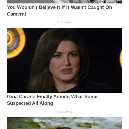
You Wouldn't Believe It If It Wasn't Caught On
Camera!
Brainberries
Gina Carano Finally Admits What Some
Suspected All Along
Brainberries