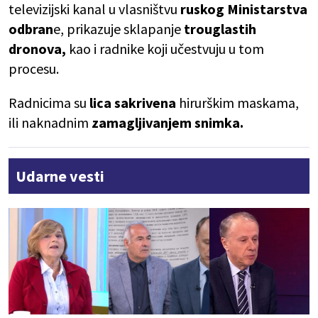
televizijski kanal u vlasništvu
ruskog Ministarstva
odbran
e, prikazuje sklapanje
trouglastih
dronova,
kao i radnike koji učestvuju u tom
procesu.
Radnicima su
lica sakrivena
hirurškim maskama,
ili naknadnim
zamagljivanjem snimka.
Udarne vesti