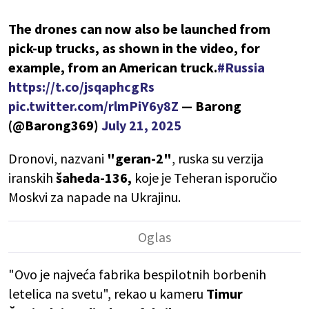
The drones can now also be launched from
pick-up trucks, as shown in the video, for
example, from an American truck.
#Russia
https://t.co/jsqaphcgRs
pic.twitter.com/rlmPiY6y8Z
— Barong
(@Barong369)
July 21, 2025
Dronovi, nazvani
"geran-2"
, ruska su verzija
iranskih
šaheda-136,
koje je Teheran isporučio
Moskvi za napade na Ukrajinu.
"Ovo je najveća fabrika bespilotnih borbenih
letelica na svetu", rekao u kameru
Timur