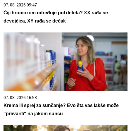
07. 08. 2026 09:47
Čiji hromozom određuje pol deteta? XX rađa se
devojčica, XY rađa se dečak
07. 08. 2026 16:53
Krema ili sprej za sunčanje? Evo šta vas lakše može
"prevariti" na jakom suncu