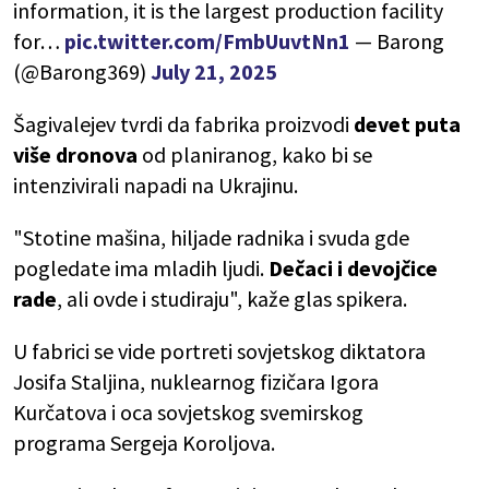
information, it is the largest production facility
for…
pic.twitter.com/FmbUuvtNn1
— Barong
(@Barong369)
July 21, 2025
Šagivalejev tvrdi da fabrika proizvodi
devet puta
više dronova
od planiranog, kako bi se
intenzivirali napadi na Ukrajinu.
"Stotine mašina, hiljade radnika i svuda gde
pogledate ima mladih ljudi.
Dečaci i devojčice
rade
, ali ovde i studiraju", kaže glas spikera.
U fabrici se vide portreti sovjetskog diktatora
Josifa Staljina, nuklearnog fizičara Igora
Kurčatova i oca sovjetskog svemirskog
programa Sergeja Koroljova.