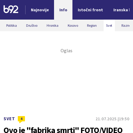
Najnovije
Info
Istočni front
Iranska kr
Nova vest
Politika
Društvo
Hronika
Kosovo
Region
Svet
Razno
SVET
21.07.2025.
19:50
4
Ovo je "fabrika smrti" FOTO/VIDEO