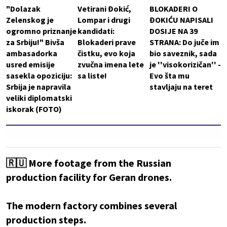
"Dolazak
Vetirani Đokić,
BLOKADERI O
Zelenskog je
Lompar i drugi
ĐOKIĆU NAPISALI
ogromno priznanje
kandidati:
DOSIJE NA 39
za Srbiju!" Bivša
Blokaderi prave
STRANA: Do juče im
ambasadorka
čistku, evo koja
bio saveznik, sada
usred emisije
zvučna imena lete
je ''visokorizičan'' -
sasekla opoziciju:
sa liste!
Evo šta mu
Srbija je napravila
stavljaju na teret
veliki diplomatski
iskorak (FOTO)
🇷🇺 More footage from the Russian
production facility for Geran drones.
The modern factory combines several
production steps.