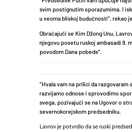
svim postignutim sporazumima. I isk
u veoma bliskoj budućnosti", rekao je
Obraćajući se Kim Džong Unu, Lavrov
njegovu posetu ruskoj ambasadi 9. m
povodom Dana pobede".
"Hvala vam na prilici da razgovaram
razvijamo odnose i sprovodimo sporaz
svega, pozivajući se na Ugovor o st
severnokorejskom predsedniku.
Lavrov je potvrdio da se ruski predse