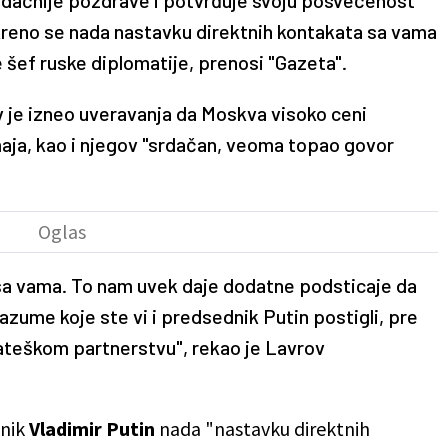
reno se nada nastavku direktnih kontakata sa vama
 šef ruske diplomatije, prenosi "Gazeta".
 je izneo uveravanja da Moskva visoko ceni
aja, kao i njegov "srdačan, veoma topao govor
 sa vama. To nam uvek daje dodatne podsticaje da
ume koje ste vi i predsednik Putin postigli, pre
rateškom partnerstvu", rekao je Lavrov
dnik
Vladimir Putin
nada "nastavku direktnih