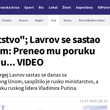
Iranska kriza
Sport
Biz
Lokal
Život
Superžena
92Puto
Hronika
Kosovo
Region
Svet
Razno
Rat na Bliskom istoku
stvo"; Lavrov se sastao
om: Preneo mu poruku
ju... VIDEO
rgej Lavrov sastao se danas sa
ng Unom, saopštilo je rusko ministarstvo, a
ku ruskog lidera Vladimira Putina.
12.07.2025.
20:20