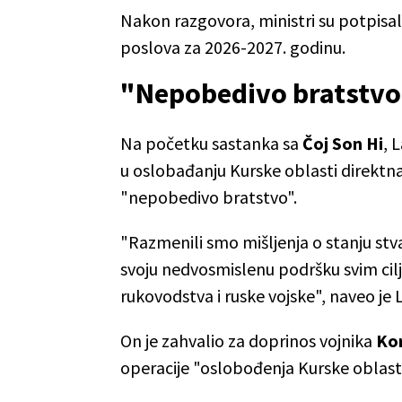
Nakon razgovora, ministri su potpisa
poslova za 2026-2027. godinu.
"Nepobedivo bratstv
Na početku sastanka sa
Čoj Son Hi
, 
u oslobađanju Kurske oblasti direktn
"nepobedivo bratstvo".
"Razmenili smo mišljenja o stanju stvari
svoju nedvosmislenu podršku svim cilj
rukovodstva i ruske vojske", naveo je 
On je zahvalio za doprinos vojnika
Kor
operacije "oslobođenja Kurske oblasti 