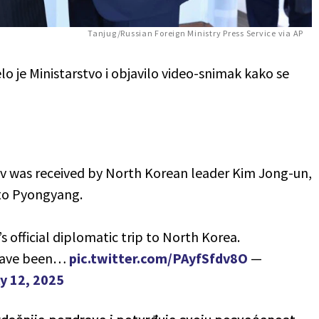
Tanjug/Russian Foreign Ministry Press Service via AP
o je Ministarstvo i objavilo video-snimak kako se
ov was received by North Korean leader Kim Jong-un,
t to Pyongyang.
 official diplomatic trip to North Korea.
s have been…
pic.twitter.com/PAyfSfdv8O
—
ly 12, 2025
rdačnije pozdrave i potvrđuje svoju posvećenost