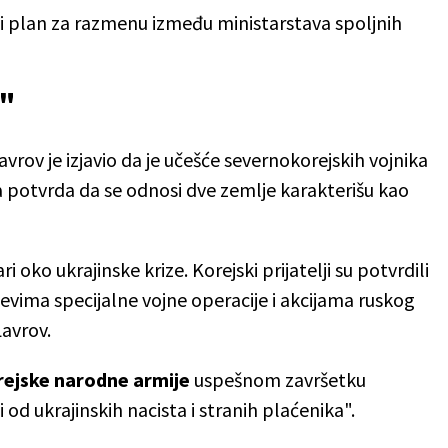
li plan za razmenu između ministarstava spoljnih
o"
Lavrov je izjavio da je učešće severnokorejskih vojnika
a potvrda da se odnosi dve zemlje karakterišu kao
 oko ukrajinske krize. Korejski prijatelji su potvrdili
evima specijalne vojne operacije i akcijama ruskog
Lavrov.
ejske narodne armije
uspešnom završetku
od ukrajinskih nacista i stranih plaćenika".