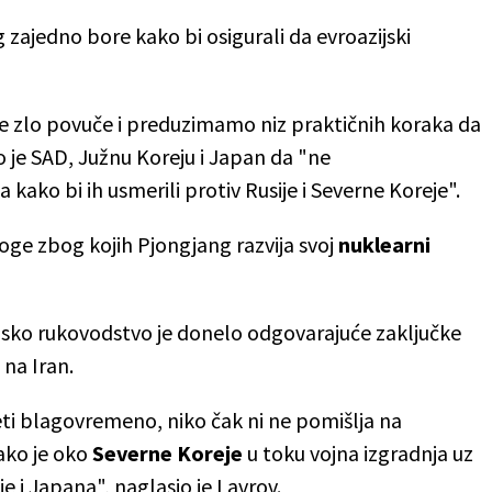
 zajedno bore kako bi osigurali da evroazijski
da se zlo povuče i preduzimamo niz praktičnih koraka da
io je SAD, Južnu Koreju i Japan da "ne
kako bi ih usmerili protiv Rusije i Severne Koreje".
oge zbog kojih Pjongjang razvija svoj
nuklearni
sko rukovodstvo je donelo odgovarajuće zaključke
na Iran.
eti blagovremeno, niko čak ni ne pomišlja na
iako je oko
Severne Koreje
u toku vojna izgradnja uz
e i Japana", naglasio je Lavrov.