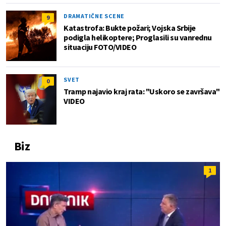
DRAMATIČNE SCENE
9
Katastrofa: Bukte požari; Vojska Srbije
podigla helikoptere; Proglasili su vanrednu
situaciju FOTO/VIDEO
SVET
0
Tramp najavio kraj rata: "Uskoro se završava"
VIDEO
Biz
1