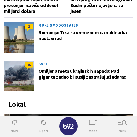
procenjen na više od devet
Budimpešte najavljena za
milijardi dolara
jesen
MUKE S VODOSTAJEM
1
Rumunija: Trka sa vremenom da nuklearka
nastavi rad
SVET
15
Omiljena meta ukrajinskih napada: Pad
giganta zadao bi Rusiji zastrašujući udarac
Lokal
0
✕
Novo
Sport
Video
Menu