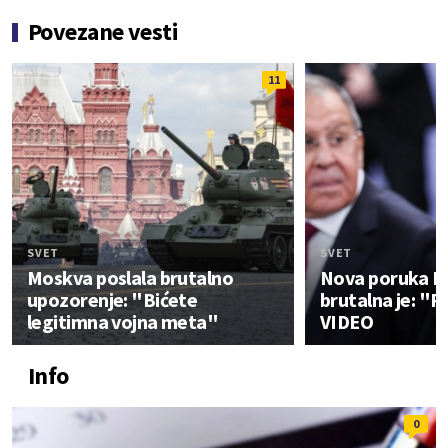
Povezane vesti
11
SVET
SVET
Moskva poslala brutalno
Nova poruka Mo
upozorenje: "Bićete
brutalna je: "P
legitimna vojna meta"
VIDEO
Info
0