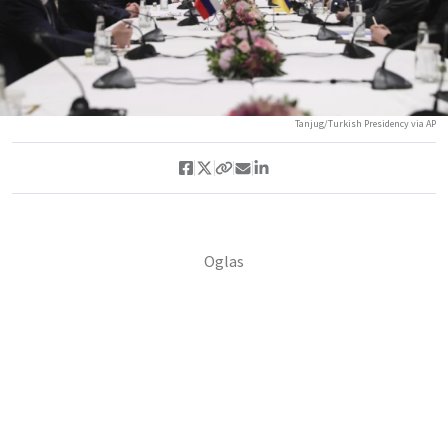
Tanjug/Turkish Presidency via AP