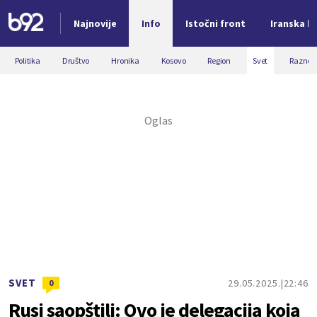
Najnovije
Info
Istočni front
Iranska kr
Nova vest
Politika
Društvo
Hronika
Kosovo
Region
Svet
Razno
SVET
29.05.2025.
22:46
0
Rusi saopštili: Ovo je delegacija koja