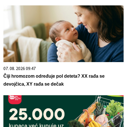
07. 08. 2026 09:47
Čiji hromozom određuje pol deteta? XX rađa se
devojčica, XY rađa se dečak