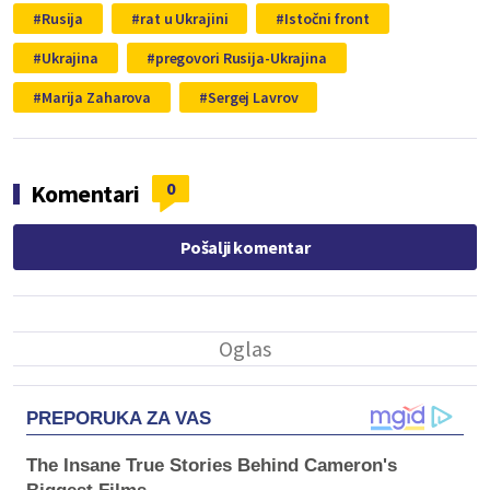
Rusija
rat u Ukrajini
Istočni front
Ukrajina
pregovori Rusija-Ukrajina
Marija Zaharova
Sergej Lavrov
0
Komentari
Pošalji komentar
PREPORUKA ZA VAS
The Insane True Stories Behind Cameron's