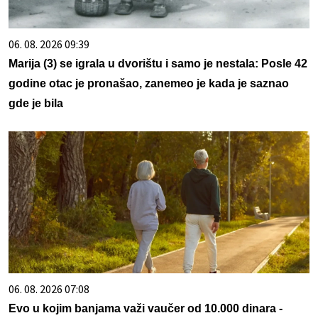
06. 08. 2026 09:39
Marija (3) se igrala u dvorištu i samo je nestala: Posle 42
godine otac je pronašao, zanemeo je kada je saznao
gde je bila
06. 08. 2026 07:08
Evo u kojim banjama važi vaučer od 10.000 dinara -