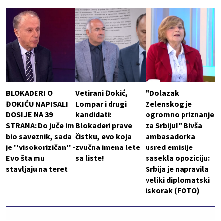
BLOKADERI O
Vetirani Đokić,
"Dolazak
ĐOKIĆU NAPISALI
Lompar i drugi
Zelenskog je
DOSIJE NA 39
kandidati:
ogromno priznanje
STRANA: Do juče im
Blokaderi prave
za Srbiju!" Bivša
bio saveznik, sada
čistku, evo koja
ambasadorka
je ''visokorizičan'' -
zvučna imena lete
usred emisije
Evo šta mu
sa liste!
sasekla opoziciju:
stavljaju na teret
Srbija je napravila
veliki diplomatski
iskorak (FOTO)