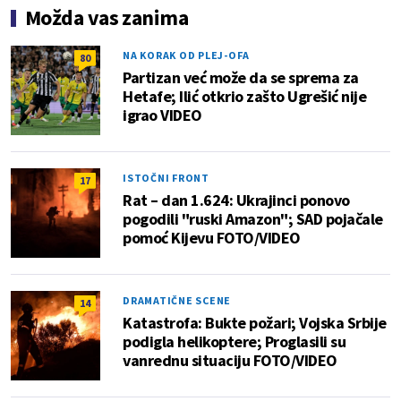
Možda vas zanima
NA KORAK OD PLEJ-OFA
80
Partizan već može da se sprema za
Hetafe; Ilić otkrio zašto Ugrešić nije
igrao VIDEO
ISTOČNI FRONT
17
Rat – dan 1.624: Ukrajinci ponovo
pogodili "ruski Amazon"; SAD pojačale
pomoć Kijevu FOTO/VIDEO
DRAMATIČNE SCENE
14
Katastrofa: Bukte požari; Vojska Srbije
podigla helikoptere; Proglasili su
vanrednu situaciju FOTO/VIDEO