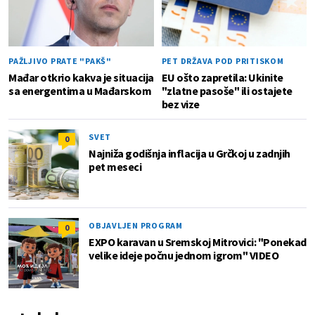
PAŽLJIVO PRATE "PAKŠ"
PET DRŽAVA POD PRITISKOM
Mađar otkrio kakva je situacija
EU ošto zapretila: Ukinite
sa energentima u Mađarskom
"zlatne pasoše" ili ostajete
bez vize
SVET
0
Najniža godišnja inflacija u Grčkoj u zadnjih
pet meseci
OBJAVLJEN PROGRAM
0
EXPO karavan u Sremskoj Mitrovici: "Ponekad
velike ideje počnu jednom igrom" VIDEO