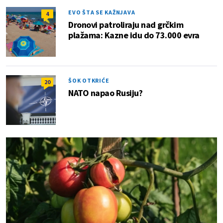
EVO ŠTA SE KAŽNJAVA
4
Dronovi patroliraju nad grčkim
plažama: Kazne idu do 73.000 evra
ŠOK OTKRIĆE
20
NATO napao Rusiju?