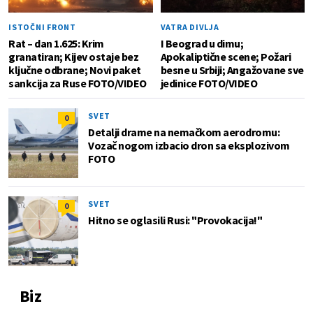
ISTOČNI FRONT
VATRA DIVLJA
Rat – dan 1.625: Krim
I Beograd u dimu;
granatiran; Kijev ostaje bez
Apokaliptične scene; Požari
ključne odbrane; Novi paket
besne u Srbiji; Angažovane sve
sankcija za Ruse FOTO/VIDEO
jedinice FOTO/VIDEO
SVET
0
Detalji drame na nemačkom aerodromu:
Vozač nogom izbacio dron sa eksplozivom
FOTO
SVET
0
Hitno se oglasili Rusi: "Provokacija!"
Biz