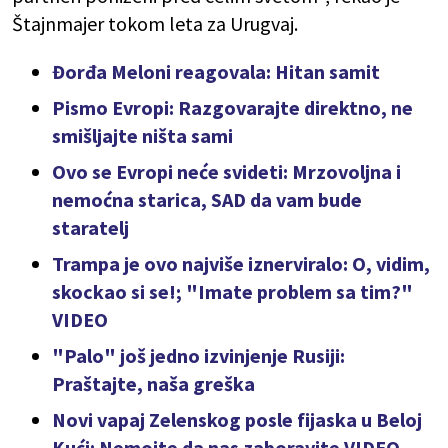
Štajnmajer tokom leta za Urugvaj.
Đorđa Meloni reagovala: Hitan samit
Pismo Evropi: Razgovarajte direktno, ne
smišljajte ništa sami
Ovo se Evropi neće svideti: Mrzovoljna i
nemoćna starica, SAD da vam bude
staratelj
Trampa je ovo najviše iznerviralo: O, vidim,
skockao si se!; "Imate problem sa tim?"
VIDEO
"Palo" još jedno izvinjenje Rusiji:
Praštajte, naša greška
Novi vapaj Zelenskog posle fijaska u Beloj
Kući: Nemojte da nas zaboravite VIDEO