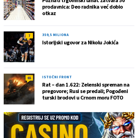
Poznati trgovinski lanac zatvara 50
prodavnica: Deo radnika već dobio
otkaz
359,5 MILIONA
7
Istorijski ugovor za Nikolu Jokića
ISTOČNI FRONT
65
Rat – dan 1.622: Zelenski spreman na
pregovore; Rusi se predali; Pogođeni
turski brodovi u Crnom moru FOTO