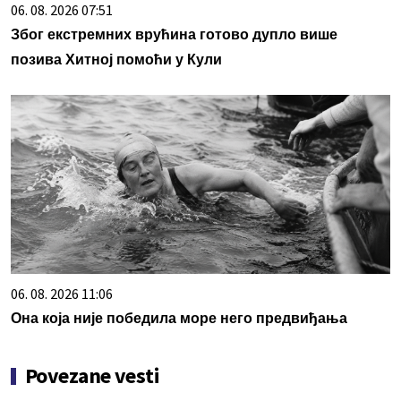
06. 08. 2026 07:51
Због екстремних врућина готово дупло више
позива Хитној помоћи у Кули
06. 08. 2026 11:06
Она која није победила море него предвиђања
Povezane vesti