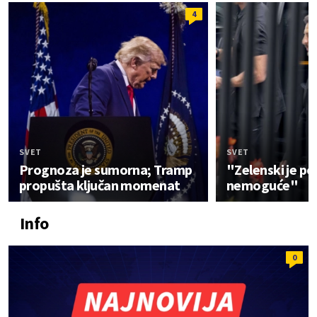
4
SVET
SVET
Prognoza je sumorna; Tramp
"Zelenski je p
propušta ključan momenat
nemoguće"
Info
0