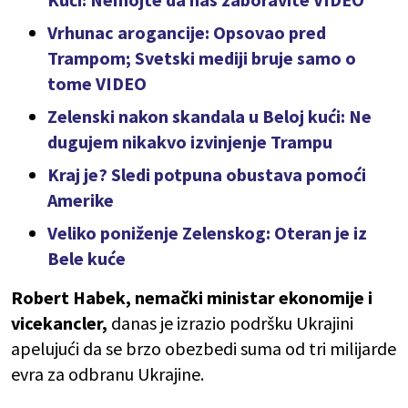
Vrhunac arogancije: Opsovao pred
Trampom; Svetski mediji bruje samo o
tome VIDEO
Zelenski nakon skandala u Beloj kući: Ne
dugujem nikakvo izvinjenje Trampu
Kraj je? Sledi potpuna obustava pomoći
Amerike
Veliko poniženje Zelenskog: Oteran je iz
Bele kuće
Robert Habek, nemački ministar ekonomije i
vicekancler,
danas je izrazio podršku Ukrajini
apelujući da se brzo obezbedi suma od tri milijarde
evra za odbranu Ukrajine.