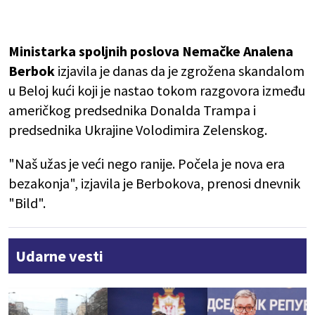
Ministarka spoljnih poslova Nemačke Analena
Berbok
izjavila je danas da je zgrožena skandalom
u Beloj kući koji je nastao tokom razgovora između
američkog predsednika Donalda Trampa i
predsednika Ukrajine Volodimira Zelenskog.
"Naš užas je veći nego ranije. Počela je nova era
bezakonja", izjavila je Berbokova, prenosi dnevnik
"Bild".
Udarne vesti