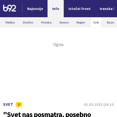
Najnovije
Info
Istočni front
Iranska kr
Nova vest
Politika
Društvo
Hronika
Kosovo
Region
Svet
Razno
SVET
01.03.2025.
16:10
2
"Svet nas posmatra, posebno