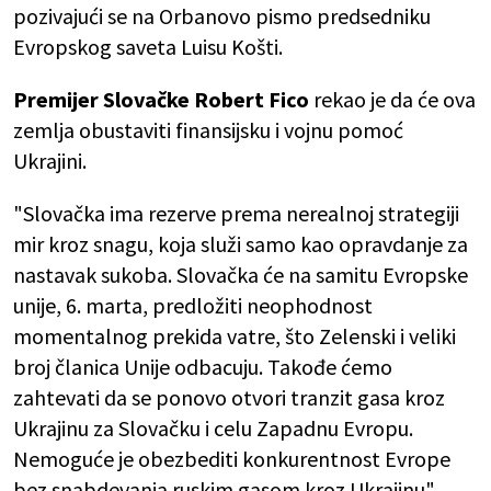
pozivajući se na Orbanovo pismo predsedniku
Evropskog saveta Luisu Košti.
Premijer Slovačke Robert Fico
rekao je da će ova
zemlja obustaviti finansijsku i vojnu pomoć
Ukrajini.
"Slovačka ima rezerve prema nerealnoj strategiji
mir kroz snagu, koja služi samo kao opravdanje za
nastavak sukoba. Slovačka će na samitu Evropske
unije, 6. marta, predložiti neophodnost
momentalnog prekida vatre, što Zelenski i veliki
broj članica Unije odbacuju. Takođe ćemo
zahtevati da se ponovo otvori tranzit gasa kroz
Ukrajinu za Slovačku i celu Zapadnu Evropu.
Nemoguće je obezbediti konkurentnost Evrope
bez snabdevanja ruskim gasom kroz Ukrajinu",