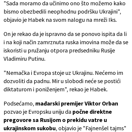
"Sada moramo da učinimo ono što možemo kako
bismo obezbedili neophodnu podršku Ukrajini",
objavio je Habek na svom nalogu na mreži Iks.
On je rekao da je ispravno da se ponovo ispita da li
i na koji način zamrznuta ruska imovina može da se
iskoristi u pružanju otpora predsedniku Rusije
Vladimiru Putinu.
"Nemačka i Evropa stoje uz Ukrajinu. Nećemo im
dozvoliti da padnu. Mir u slobodi neće se postići
diktaturom i poniženjem", rekao je Habek.
Podsećamo,
mađarski premijer Viktor Orban
pozvao je Evropsku uniju da
počne direktne
pregovore sa Rusijom o prekidu vatre u
ukrajinskom sukobu
, objavio je "Fajnenšel tajms"