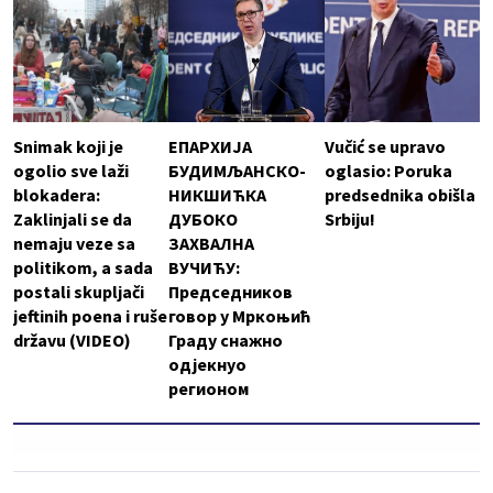
Snimak koji je
ЕПАРХИЈА
Vučić se upravo
ogolio sve laži
БУДИМЉАНСКО-
oglasio: Poruka
blokadera:
НИКШИЋКА
predsednika obišla
Zaklinjali se da
ДУБОКО
Srbiju!
nemaju veze sa
ЗАХВАЛНА
politikom, a sada
ВУЧИЋУ:
postali skupljači
Председников
jeftinih poena i ruše
говор у Мркоњић
državu (VIDEO)
Граду снажно
одјекнуо
регионом