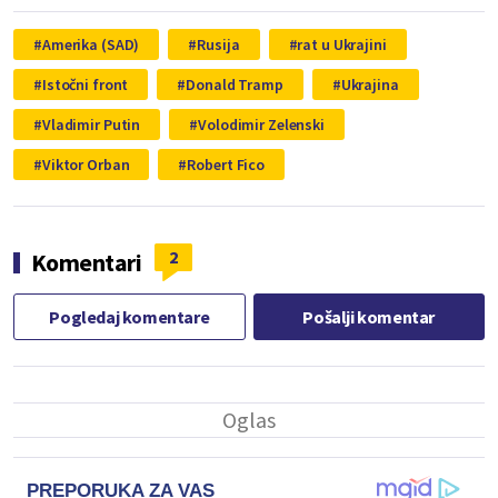
Amerika (SAD)
Rusija
rat u Ukrajini
Istočni front
Donald Tramp
Ukrajina
Vladimir Putin
Volodimir Zelenski
Viktor Orban
Robert Fico
2
Komentari
Pogledaj komentare
Pošalji komentar
PREPORUKA ZA VAS