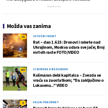
Brainberries
Možda vas zanima
ISTOČNI FRONT
24
Rat – dan 1.623: Dronovi i rakete nad
Ukrajinom, Moskva udara sve jače; Broj
mrtvih raste FOTO/VIDEO
IZ MINUSA U BEOGRADU
367
Košmaran debi kapitalca – Zvezda se
vraća sa zaostatkom; "Da zaključimo o
Lukasenu..." VIDEO
VELIKI PREOKRET
0