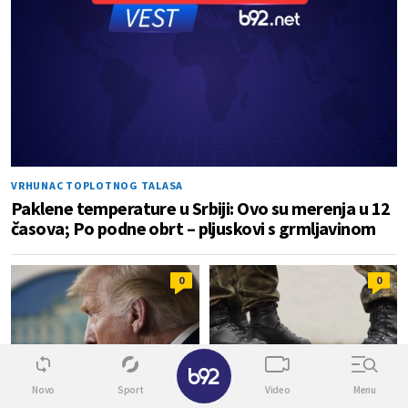
VRHUNAC TOPLOTNOG TALASA
Paklene temperature u Srbiji: Ovo su merenja u 12
časova; Po podne obrt – pljuskovi s grmljavinom
0
0
✕
Novo
Sport
Video
Menu