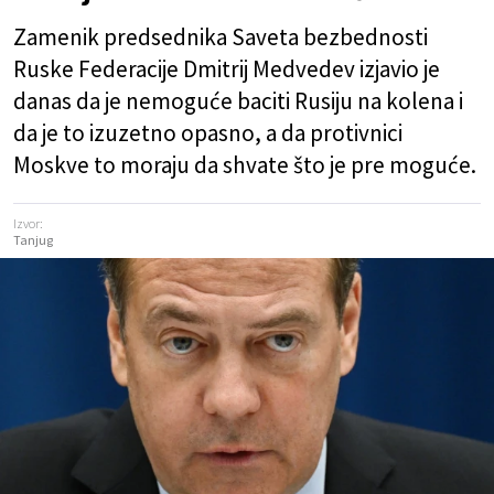
Zamenik predsednika Saveta bezbednosti
Ruske Federacije Dmitrij Medvedev izjavio je
danas da je nemoguće baciti Rusiju na kolena i
da je to izuzetno opasno, a da protivnici
Moskve to moraju da shvate što je pre moguće.
Izvor:
Tanjug