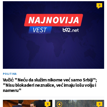
0
POLITIKA
Vučić: "Neću da služim nikome već samo Srbiji";
"Nisu blokaderi neznalice, već imaju lošu volju i
nameru"
0
0