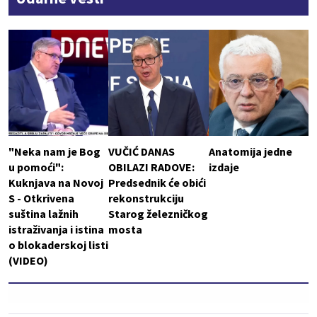
"Neka nam je Bog
VUČIĆ DANAS
Anatomija jedne
u pomoći":
OBILAZI RADOVE:
izdaje
Kuknjava na Novoj
Predsednik će obići
S - Otkrivena
rekonstrukciju
suština lažnih
Starog železničkog
istraživanja i istina
mosta
o blokaderskoj listi
(VIDEO)