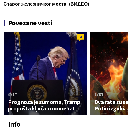
Старог железничког моста! (ВИДЕО)
Povezane vesti
4
SVET
SVET
Prognoza je sumorna; Tramp
Dva rata su se 
propušta ključan momenat
Putin izgubi..."
Info