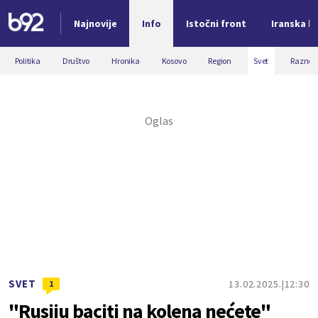
Najnovije
Info
Istočni front
Iranska kr
Nova vest
Politika
Društvo
Hronika
Kosovo
Region
Svet
Razno
SVET
13.02.2025.
12:30
1
"Rusiju baciti na kolena nećete"