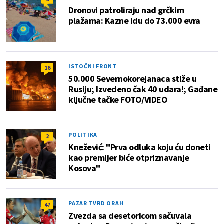
Dronovi patroliraju nad grčkim
plažama: Kazne idu do 73.000 evra
ISTOČNI FRONT
16
50.000 Severnokorejanaca stiže u
Rusiju; Izvedeno čak 40 udara!; Gađane
ključne tačke FOTO/VIDEO
POLITIKA
2
Knežević: "Prva odluka koju ću doneti
kao premijer biće otpriznavanje
Kosova"
PAZAR TVRD ORAH
47
Zvezda sa desetoricom sačuvala