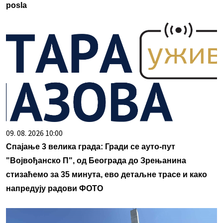
posla
09. 08. 2026 10:00
Спајање 3 велика града: Гради се ауто-пут
"Војвођанско П", од Београда до Зрењанина
стизаћемо за 35 минута, ево детаљне трасе и како
напредују радови ФОТО