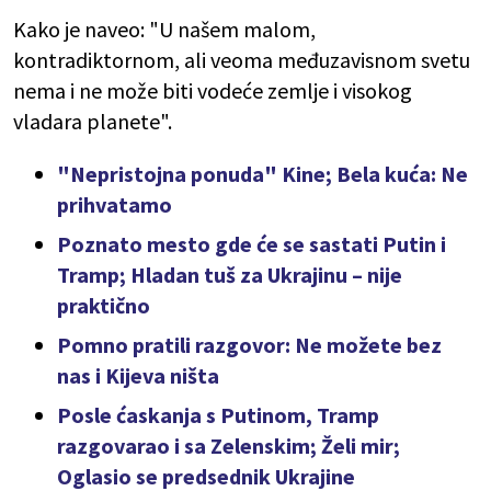
Kako je naveo: "U našem malom,
kontradiktornom, ali veoma međuzavisnom svetu
nema i ne može biti vodeće zemlje i visokog
vladara planete".
"Nepristojna ponuda" Kine; Bela kuća: Ne
prihvatamo
Poznato mesto gde će se sastati Putin i
Tramp; Hladan tuš za Ukrajinu – nije
praktično
Pomno pratili razgovor: Ne možete bez
nas i Kijeva ništa
Posle ćaskanja s Putinom, Tramp
razgovarao i sa Zelenskim; Želi mir;
Oglasio se predsednik Ukrajine