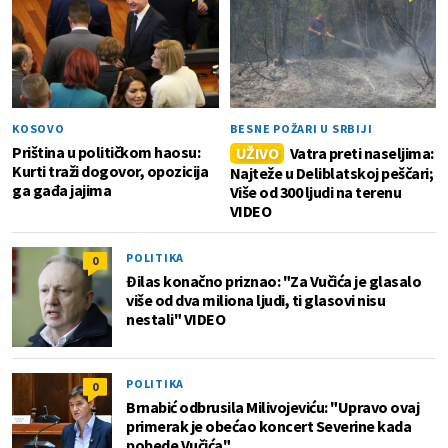
KOSOVO
BESNE POŽARI U SRBIJI
Priština u političkom haosu:
UŽIVO
Vatra preti naseljima:
Kurti traži dogovor, opozicija
Najteže u Deliblatskoj peščari;
ga gađa jajima
Više od 300 ljudi na terenu
VIDEO
POLITIKA
0
Đilas konačno priznao: "Za Vučića je glasalo
više od dva miliona ljudi, ti glasovi nisu
nestali" VIDEO
POLITIKA
0
Brnabić odbrusila Milivojeviću: "Upravo ovaj
primerak je obećao koncert Severine kada
pobede Vučića"