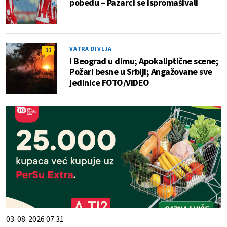
pobedu – Pazarci se ispromašivali
VATRA DIVLJA
11
I Beograd u dimu; Apokaliptične scene;
Požari besne u Srbiji; Angažovane sve
jedinice FOTO/VIDEO
03. 08. 2026 07:31