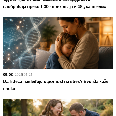
саобраћаја преко 1.300 прекршаја и 48 ухапшених
09. 08. 2026 06:26
Da li deca nasleđuju otpornost na stres? Evo šta kaže
nauka