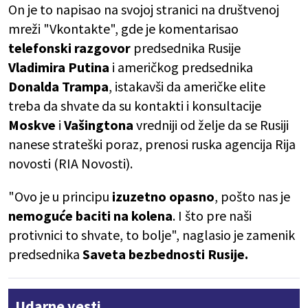
On je to napisao na svojoj stranici na društvenoj
mreži "Vkontakte", gde je komentarisao
telefonski razgovor
predsednika Rusije
Vladimira Putina
i američkog predsednika
Donalda Trampa
, istakavši da američke elite
treba da shvate da su kontakti i konsultacije
Moskve
i
Vašingtona
vredniji od želje da se Rusiji
nanese strateški poraz, prenosi ruska agencija Rija
novosti (RIA Novosti).
"Ovo je u principu
izuzetno opasno
, pošto nas je
nemoguće baciti na kolena
. I što pre naši
protivnici to shvate, to bolje", naglasio je zamenik
predsednika
Saveta bezbednosti Rusije.
Udarne vesti