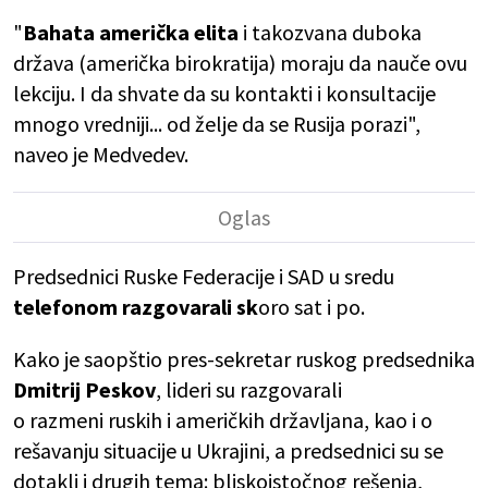
"
Bahata američka elita
i takozvana duboka
država (američka birokratija) moraju da nauče ovu
lekciju. I da shvate da su kontakti i konsultacije
mnogo vredniji... od želje da se Rusija porazi",
naveo je Medvedev.
Predsednici Ruske Federacije i SAD u sredu
telefonom razgovarali sk
oro sat i po.
Kako je saopštio pres-sekretar ruskog predsednika
Dmitrij Peskov
, lideri su razgovarali
o razmeni ruskih i američkih državljana, kao i o
rešavanju situacije u Ukrajini, a predsednici su se
dotakli i drugih tema: bliskoistočnog rešenja,