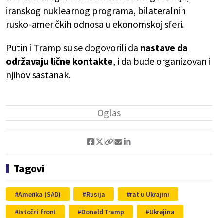
iranskog nuklearnog programa, bilateralnih
rusko-američkih odnosa u ekonomskoj sferi.
Putin i Tramp su se dogovorili da
nastave da
održavaju lične kontakte
, i da bude organizovan i
njihov sastanak.
Tagovi
Amerika (SAD)
Rusija
rat u Ukrajini
Istočni front
Donald Tramp
Ukrajina