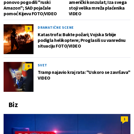
ponovo pogodili "ruski
američki konzulat; Iza svega
Amazon"; SAD pojačale
stoji velika mreža plaćenika
pomoć Kijevu FOTO/VIDEO
VIDEO
DRAMATIČNE SCENE
9
Katastrofa: Bukte požari; Vojska Srbije
podigla helikoptere; Proglasili su vanrednu
situaciju FOTO/VIDEO
SVET
0
Tramp najavio kraj rata: "Uskoro se završava"
VIDEO
Biz
1