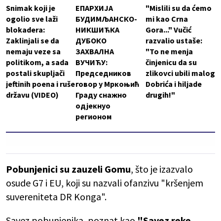
Snimak koji je
ЕПАРХИЈА
"Mislili su da ćemo
ogolio sve laži
БУДИМЉАНСКО-
mi kao Crna
blokadera:
НИКШИЋКА
Gora..." Vučić
Zaklinjali se da
ДУБОКО
razvalio ustaše:
nemaju veze sa
ЗАХВАЛНА
"To ne menja
politikom, a sada
ВУЧИЋУ:
činjenicu da su
postali skupljači
Председников
zlikovci ubili malog
jeftinih poena i ruše
говор у Мркоњић
Dobrića i hiljade
državu (VIDEO)
Граду снажно
drugih!"
одјекнуо
регионом
Pobunjenici su zauzeli Gomu
, što je izazvalo
osude G7 i EU, koji su nazvali ofanzivu "kršenjem
suvereniteta DR Konga".
Savez pobunjenika, poznat kao
"Savez reke