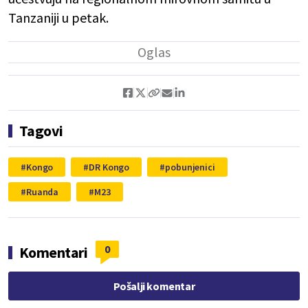
Tanzaniji u petak.
Tagovi
Kongo
DR Kongo
pobunjenici
Ruanda
M23
0
Komentari
Pošalji komentar