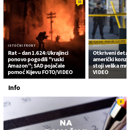
15
ISTOČNI FRONT
SVET
Rat – dan 1.624: Ukrajinci
Otkriveni detal
ponovo pogodili "ruski
američki konzu
Amazon"; SAD pojačale
stoji velika mr
pomoć Kijevu FOTO/VIDEO
VIDEO
Info
0