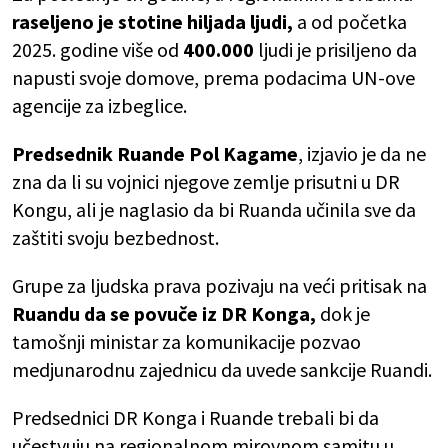
raseljeno je stotine hiljada ljudi,
a od početka
2025. godine više od
400.000
ljudi je prisiljeno da
napusti svoje domove, prema podacima UN-ove
agencije za izbeglice.
Predsednik Ruande Pol Kagame
, izjavio je da ne
zna da li su vojnici njegove zemlje prisutni u DR
Kongu, ali je naglasio da bi Ruanda učinila sve da
zaštiti svoju bezbednost.
Grupe za ljudska prava pozivaju na veći pritisak na
Ruandu da se povuče iz DR Konga,
dok je
tamošnji ministar za komunikacije pozvao
medjunarodnu zajednicu da uvede sankcije Ruandi.
Predsednici DR Konga i Ruande trebali bi da
učestvuju na regionalnom mirovnom samitu u