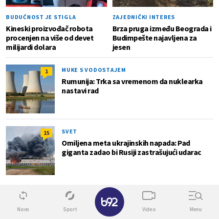
BUDUĆNOST JE STIGLA
ZAJEDNIČKI INTERES
Kineski proizvođač robota
Brza pruga između Beograda i
procenjen na više od devet
Budimpešte najavljena za
milijardi dolara
jesen
MUKE S VODOSTAJEM
1
Rumunija: Trka sa vremenom da nuklearka
nastavi rad
SVET
15
Omiljena meta ukrajinskih napada: Pad
giganta zadao bi Rusiji zastrašujući udarac
Lokal
✕
Novo
Sport
Video
Menu