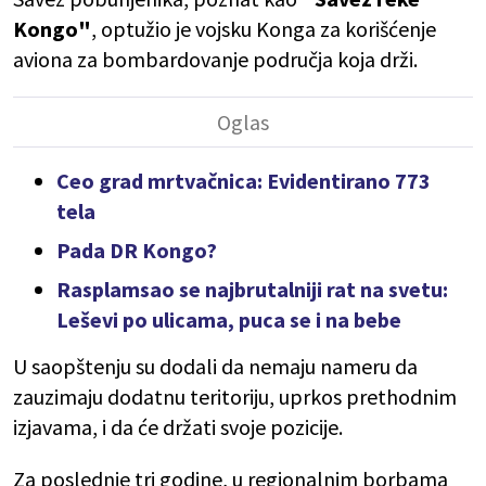
Kongo"
, optužio je vojsku Konga za korišćenje
aviona za bombardovanje područja koja drži.
Ceo grad mrtvačnica: Evidentirano 773
tela
Pada DR Kongo?
Rasplamsao se najbrutalniji rat na svetu:
Leševi po ulicama, puca se i na bebe
U saopštenju su dodali da nemaju nameru da
zauzimaju dodatnu teritoriju, uprkos prethodnim
izjavama, i da će držati svoje pozicije.
Za poslednje tri godine, u regionalnim borbama