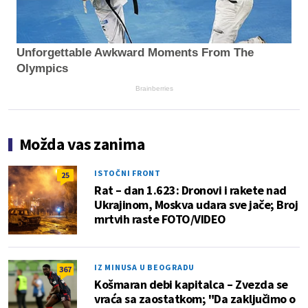
Unforgettable Awkward Moments From The
Olympics
Brainberries
Možda vas zanima
ISTOČNI FRONT
25
Rat – dan 1.623: Dronovi i rakete nad
Ukrajinom, Moskva udara sve jače; Broj
mrtvih raste FOTO/VIDEO
IZ MINUSA U BEOGRADU
367
Košmaran debi kapitalca – Zvezda se
vraća sa zaostatkom; "Da zaključimo o