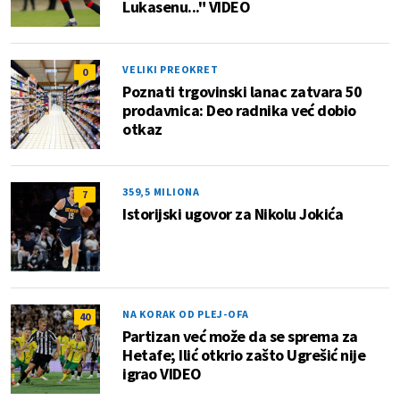
Lukasenu..." VIDEO
VELIKI PREOKRET
0
Poznati trgovinski lanac zatvara 50
prodavnica: Deo radnika već dobio
otkaz
359,5 MILIONA
7
Istorijski ugovor za Nikolu Jokića
NA KORAK OD PLEJ-OFA
40
Partizan već može da se sprema za
Hetafe; Ilić otkrio zašto Ugrešić nije
igrao VIDEO