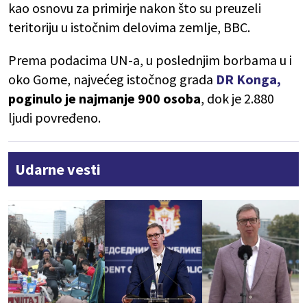
kao osnovu za primirje nakon što su preuzeli
teritoriju u istočnim delovima zemlje, BBC.
Prema podacima UN-a, u poslednjim borbama u i
oko Gome, najvećeg istočnog grada
DR Konga,
poginulo je najmanje 900 osoba
, dok je 2.880
ljudi povređeno.
Udarne vesti