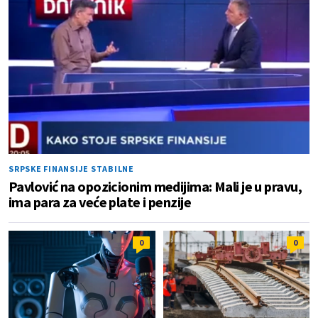
SRPSKE FINANSIJE STABILNE
Pavlović na opozicionim medijima: Mali je u pravu,
ima para za veće plate i penzije
0
0