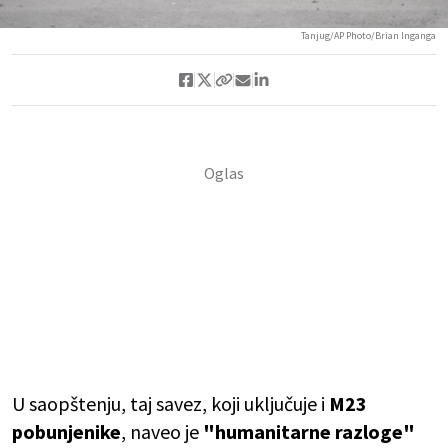
Tanjug/AP Photo/Brian Inganga
U saopštenju, taj savez, koji uključuje i
M23
pobunjenike
, naveo je
"humanitarne razloge"