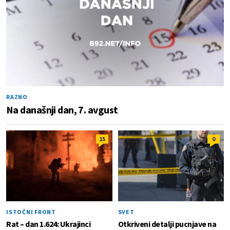
RAZNO
Na današnji dan, 7. avgust
15
0
ISTOČNI FRONT
SVET
Rat – dan 1.624: Ukrajinci
Otkriveni detalji pucnjave na