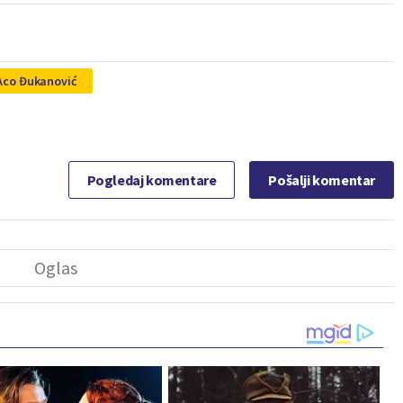
Aco Đukanović
Pogledaj komentare
Pošalji komentar