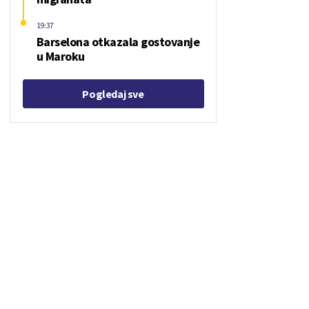
19:37
Barselona otkazala gostovanje
u Maroku
Pogledaj sve