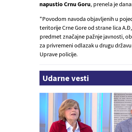
napustio Crnu Goru
, prenela je dan
"Povodom navoda objavljenih u pojed
teritorije Crne Gore od strane lica A.Đ, 
predmet značajne pažnje javnosti, 
za privremeni odlazak u drugu državu i
Uprave policije.
Udarne vesti