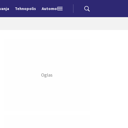
vanja
Tehnopolis
Automobili