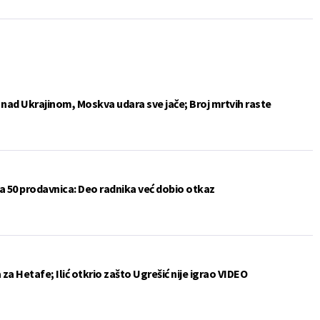
e nad Ukrajinom, Moskva udara sve jače; Broj mrtvih raste
a 50 prodavnica: Deo radnika već dobio otkaz
a Hetafe; Ilić otkrio zašto Ugrešić nije igrao VIDEO