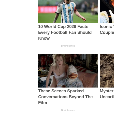
10 World Cup 2026 Facts
Iconic
Every Football Fan Should
Couple
Know
Brainberries
These Scenes Sparked
Myster
Conversations Beyond The
Uneart
Film
Brainberries