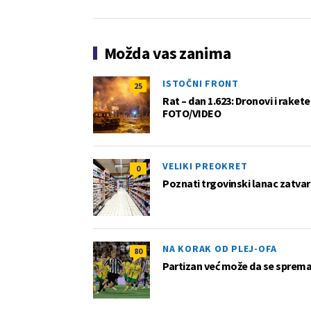
Možda vas zanima
ISTOČNI FRONT
25
Rat – dan 1.623: Dronovi i raket
FOTO/VIDEO
VELIKI PREOKRET
0
Poznati trgovinski lanac zatvar
NA KORAK OD PLEJ-OFA
80
Partizan već može da se sprema z