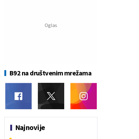
B92 na društvenim mrežama
Najnovije