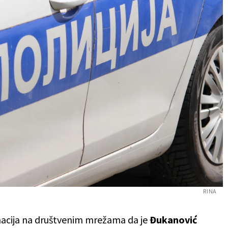
RINA
acija na društvenim mrežama da je
Đukanović