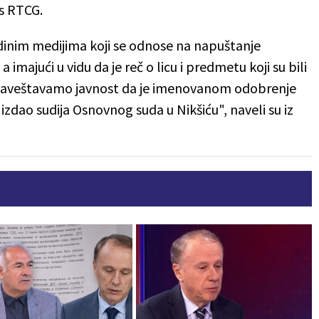
as RTCG.
inim medijima koji se odnose na napuštanje
a imajući u vidu da je reč o licu i predmetu koji su bili
obaveštavamo javnost da je imenovanom odobrenje
zdao sudija Osnovnog suda u Nikšiću", naveli su iz