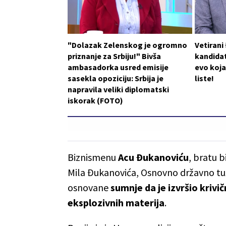
"Dolazak Zelenskog je ogromno
Vetirani
priznanje za Srbiju!" Bivša
kandidat
ambasadorka usred emisije
evo koja
sasekla opoziciju: Srbija je
liste!
napravila veliki diplomatski
iskorak (FOTO)
Biznismenu
Acu Đukanoviću
, bratu 
Mila Đukanovića, Osnovno državno tuži
osnovane
sumnje da je izvršio krivi
eksplozivnih materija
.