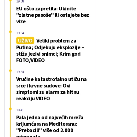
19:58
EU ošto zapretila: Ukinite
"zlatne pasoše" ili ostajete bez
vize
19:54
UŽIVO
Veliki problem za
Putina; Odjekuju eksplozije –
stižu jezivi snimci; Krim gori
FOTO/VIDEO
19:54
Vrućine katastrofalno utiču na
srce i krvne sudove: Ovi
simptomi su alarm za hitnu
reakciju VIDEO
19:41
Pala jedna od najvećih mreža
krijumčara na Mediteranu:
"Prebacili" više od 2.000
migranata