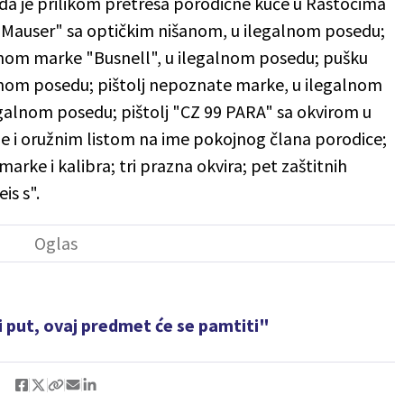
o da je prilikom pretresa porodične kuće u Rastocima
n "Mauser" sa optičkim nišanom, u ilegalnom posedu;
nom marke "Busnell", u ilegalnom posedu; pušku
nom posedu; pištolj nepoznate marke, u ilegalnom
egalnom posedu; pištolj "CZ 99 PARA" sa okvirom u
e i oružnim listom na ime pokojnog člana porodice;
arke i kalibra; tri prazna okvira; pet zaštitnih
is s".
i put, ovaj predmet će se pamtiti"