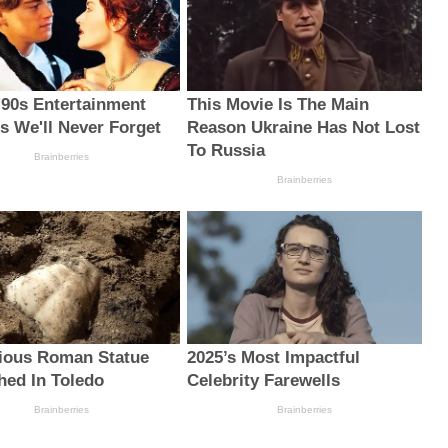
 '90s Entertainment
This Movie Is The Main
s We'll Never Forget
Reason Ukraine Has Not Lost
To Russia
Brainberries
Brainberries
ious Roman Statue
2025’s Most Impactful
hed In Toledo
Celebrity Farewells
Brainberries
Brainberries