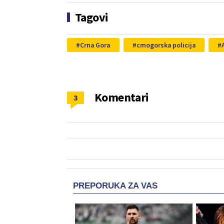
Tagovi
Crna Gora
crnogorska policija
Komentari
3
PREPORUKA ZA VAS