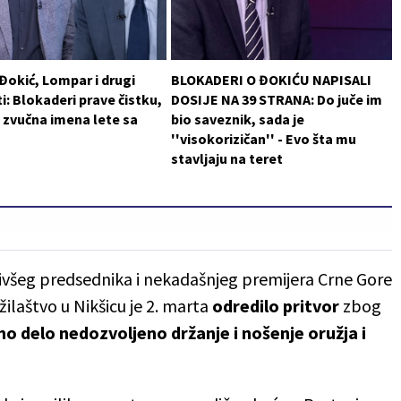
 Đokić, Lompar i drugi
BLOKADERI O ĐOKIĆU NAPISALI
i: Blokaderi prave čistku,
DOSIJE NA 39 STRANA: Do juče im
 zvučna imena lete sa
bio saveznik, sada je
''visokorizičan'' - Evo šta mu
stavljaju na teret
bivšeg predsednika i nekadašnjeg premijera Crne Gore
laštvo u Nikšicu je 2. marta
odredilo pritvor
zbog
čno delo nedozvoljeno držanje i nošenje oružja i