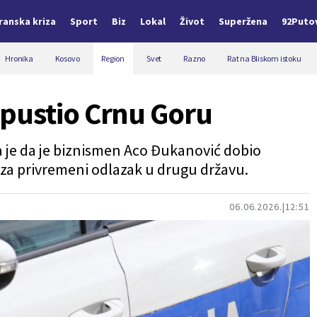
Iranska kriza
Sport
Biz
Lokal
Život
Superžena
92Puto
Hronika
Kosovo
Region
Svet
Razno
Rat na Bliskom istoku
pustio Crnu Goru
a je da je biznismen Aco Đukanović dobio
za privremeni odlazak u drugu državu.
06.06.2026.
12:51