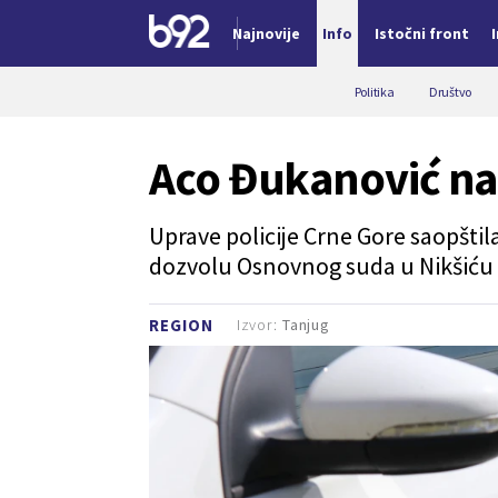
Najnovije
Info
Istočni front
Nova vest
Politika
Društvo
Aco Đukanović na
Uprave policije Crne Gore saopštil
dozvolu Osnovnog suda u Nikšiću 
Izvor:
Tanjug
REGION