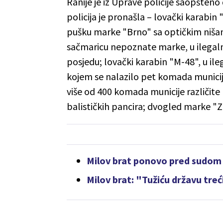
Ranije je iz Uprave policije saopšten
policija je pronašla – lovački karabi
pušku marke "Brno" sa optičkim niša
sačmaricu nepoznate marke, u ilegal
posjedu; lovački karabin "M-48", u il
kojem se nalazilo pet komada municij
više od 400 komada municije različite m
balističkih pancira; dvogled marke "Ze
Milov brat ponovo pred sudom
Milov brat: "Tužiću državu treć