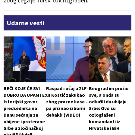
zbog čega je Turski tok i izgrađen.
Udarne vesti
REČI KOJE ĆE SVI
Raspad i očaj u ZLF-
Beograd im pružio
DOBRO DA UPAMTE:
u! Kostić zakukao
sve, a onda su
Istorijski govor
zbog prazne kase -
odlučili da ubijaju
predsednika na
pa priznao izborni
Srbe: Ovo su
Danu sećanja za
debakl! (VIDEO)
ozloglašeni
ubijene i proterane
komandanti iz
Srbe u zločinačkoj
Hrvatske i BiH
akciji "Oluja"