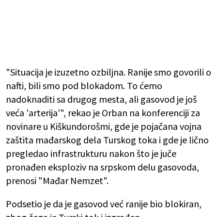
"Situacija je izuzetno ozbiljna. Ranije smo govorili o
nafti, bili smo pod blokadom. To ćemo
nadoknaditi sa drugog mesta, ali gasovod je još
veća 'arterija'", rekao je Orban na konferenciji za
novinare u Kiškundorošmi, gde je pojačana vojna
zaštita mađarskog dela Turskog toka i gde je lično
pregledao infrastrukturu nakon što je juče
pronađen eksploziv na srpskom delu gasovoda,
prenosi "Mađar Nemzet".
Podsetio je da je gasovod već ranije bio blokiran,