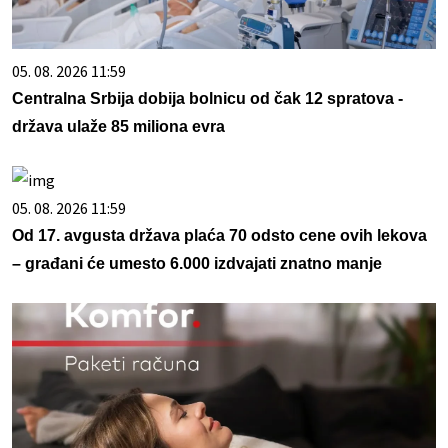
05. 08. 2026 11:59
Centralna Srbija dobija bolnicu od čak 12 spratova -
država ulaže 85 miliona evra
05. 08. 2026 11:59
Od 17. avgusta država plaća 70 odsto cene ovih lekova
– građani će umesto 6.000 izdvajati znatno manje