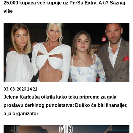
25.000 kupaca već kupuje uz PerSu Extra. A ti? Saznaj
više
03. 08. 2026 14:21
Jelena Karleuša otkrila kako teku pripreme za gala
proslavu ćerkinog punoletstva: Duško će biti finansijer,
a ja organizator