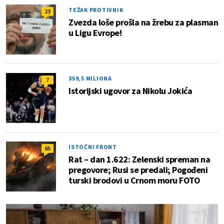
TEŽAK PROTIVNIK
23
Zvezda loše prošla na žrebu za plasman
u Ligu Evrope!
359,5 MILIONA
7
Istorijski ugovor za Nikolu Jokića
ISTOČNI FRONT
65
Rat – dan 1.622: Zelenski spreman na
pregovore; Rusi se predali; Pogođeni
turski brodovi u Crnom moru FOTO