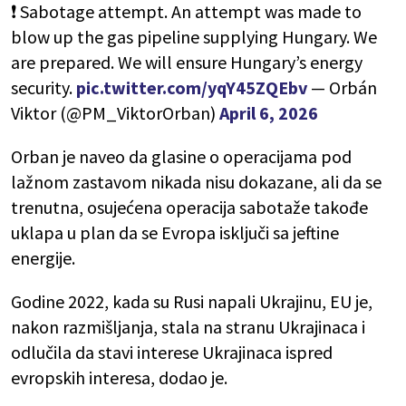
❗️ Sabotage attempt. An attempt was made to
blow up the gas pipeline supplying Hungary. We
are prepared. We will ensure Hungary’s energy
security.
pic.twitter.com/yqY45ZQEbv
— Orbán
Viktor (@PM_ViktorOrban)
April 6, 2026
Orban je naveo da glasine o operacijama pod
lažnom zastavom nikada nisu dokazane, ali da se
trenutna, osujećena operacija sabotaže takođe
uklapa u plan da se Evropa isključi sa jeftine
energije.
Godine 2022, kada su Rusi napali Ukrajinu, EU je,
nakon razmišljanja, stala na stranu Ukrajinaca i
odlučila da stavi interese Ukrajinaca ispred
evropskih interesa, dodao je.