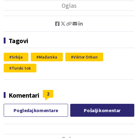
Tagovi
Srbija
Mađarska
Viktor Orban
Turski tok
2
Komentari
Pogledaj komentare
Pošalji komentar