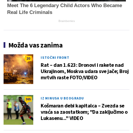
Meet The 6 Legendary Child Actors Who Became
Real Life Criminals
Brainberries
Možda vas zanima
ISTOČNI FRONT
20
Rat – dan 1.623: Dronovi i rakete nad
Ukrajinom, Moskva udara sve jače; Broj
mrtvih raste FOTO/VIDEO
IZ MINUSA U BEOGRADU
365
Košmaran debi kapitalca – Zvezda se
vraća sa zaostatkom; "Da zaključimo o
Lukasenu..." VIDEO