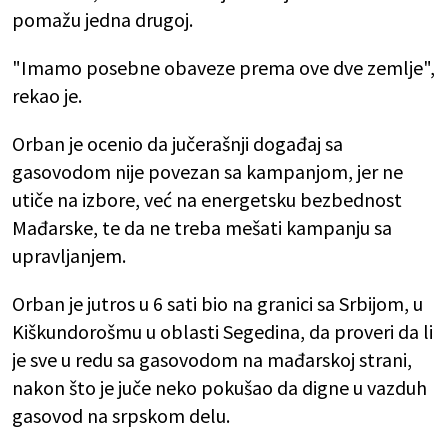
pomažu jedna drugoj.
"Imamo posebne obaveze prema ove dve zemlje",
rekao je.
Orban je ocenio da jučerašnji događaj sa
gasovodom nije povezan sa kampanjom, jer ne
utiče na izbore, već na energetsku bezbednost
Mađarske, te da ne treba mešati kampanju sa
upravljanjem.
Orban je jutros u 6 sati bio na granici sa Srbijom, u
Kiškundorošmu u oblasti Segedina, da proveri da li
je sve u redu sa gasovodom na mađarskoj strani,
nakon što je juče neko pokušao da digne u vazduh
gasovod na srpskom delu.