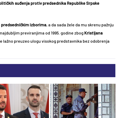
litičkih suđenja protiv predsednika Republike Srpske 
a predsedničkim izborima
, a da sada žele da mu skrenu pažnju 
a najdubljim previranjima od 1995. godine zbog 
Kristijana 
 je lažno preuzeo ulogu visokog predstavnika bez odobrenja 