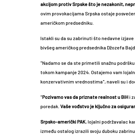
akcijom protiv Srpske što je nezakonit, nep
ovim provokacijama Srpska ostaje posvećena
američkom predsedniku.
Istakli su da su zabrinuti što nedavne izjav
bivšeg američkog predsednika Džozefa Bajden
"Nadamo se da ste primetili snažnu podršku s
tokom kampanje 2024. Ostajemo vam lojalni
konzervativnim vrednostima", naveli su i dod
"
Pozivamo vas da priznate realnost u BiH
 i 
poredak. 
Vaše vođstvo je ključno za osiguran
Srpsko-američki PAK
, lojalni podržavalac 
između ostalog izrazili svoju duboku zabrin