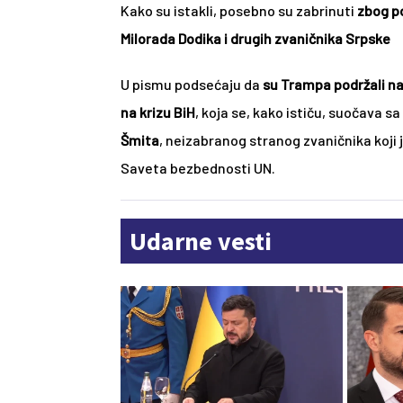
Kako su istakli, posebno su zabrinuti 
zbog po
Milorada Dodika i drugih zvaničnika Srpske
U pismu podsećaju da 
su Trampa podržali n
na krizu BiH
, koja se, kako ističu, suočava s
Šmita
, neizabranog stranog zvaničnika koji
Saveta bezbednosti UN.
Udarne vesti