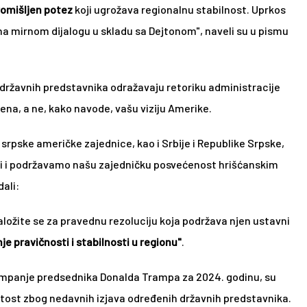
romišljen potez
 koji ugrožava regionalnu stabilnost. Uprkos 
 mirnom dijalogu u skladu sa Dejtonom", naveli su u pismu 
e državnih predstavnika odražavaju retoriku administracije 
a, a ne, kako navode, vašu viziju Amerike. 
rpske američke zajednice, kao i Srbije i Republike Srpske, 
 i podržavamo našu zajedničku posvećenost hrišćanskim 
ali: 
založite se za pravednu rezoluciju koja podržava njen ustavni 
je pravičnosti i stabilnosti u regionu"
.  
kampanje predsednika Donalda Trampa za 2024. godinu, su 
utost zbog nedavnih izjava određenih državnih predstavnika. 