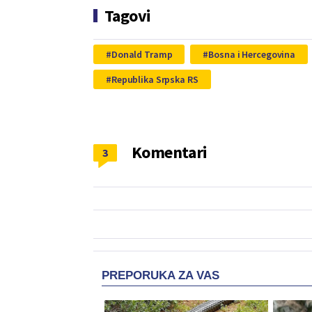
Tagovi
Donald Tramp
Bosna i Hercegovina
Republika Srpska RS
Komentari
3
PREPORUKA ZA VAS