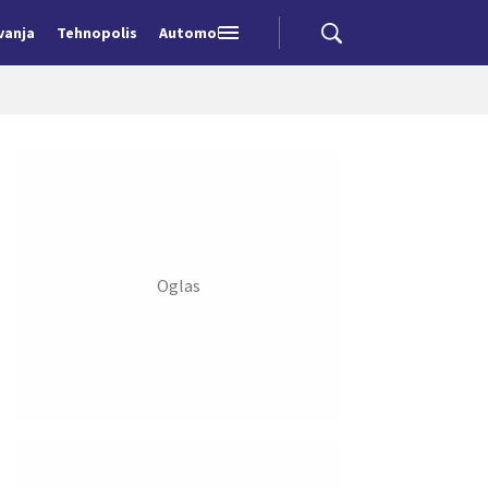
vanja
Tehnopolis
Automobili