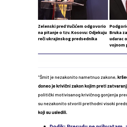
Zelenski pred Vučićem odgovorio
Podgoric
na pitanje o tzv. Kosovu: Odjekuju
Bruka za
reči ukrajinskog predsednika
udarac o
vojnom p
"Šmit je nezakonito nametnuo zakone, 
krše
doneo je krivični zakon kojim preti zatvaran
politički motivisanog krivičnog gonjenja pre
su nezakonito stvorili prethodni visoki preds
koji su usledili.
Dodik: Presudu ne prihvatam, 