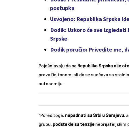
postupka
Usvojeno: Republika Srpska id
Dodik: Uskoro će sve izgledati 
Srpske
Dodik poručio: Privedite me, d
Pojašnjavaju da se 
Republika Srpska nije otc
prava Dejtonom, ali da se suočava sa stalni
autonomiju. 
"Pored toga, 
napadnuti su Srbi u Sarajevu, 
a
grupu, 
podstakle su tenzije
 neprijateljskim