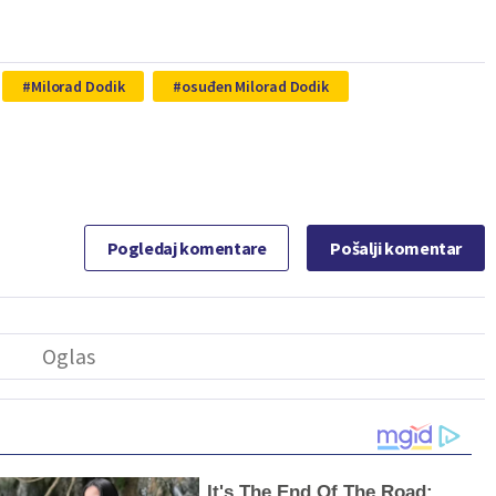
Milorad Dodik
osuđen Milorad Dodik
Pogledaj komentare
Pošalji komentar
It's The End Of The Road: