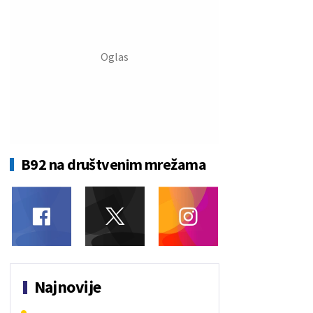
B92 na društvenim mrežama
Najnovije