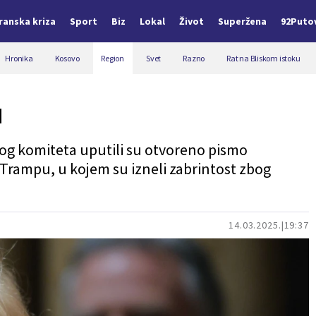
Iranska kriza
Sport
Biz
Lokal
Život
Superžena
92Puto
Hronika
Kosovo
Region
Svet
Razno
Rat na Bliskom istoku
u
og komiteta uputili su otvoreno pismo
rampu, u kojem su izneli zabrintost zbog
14.03.2025.
19:37