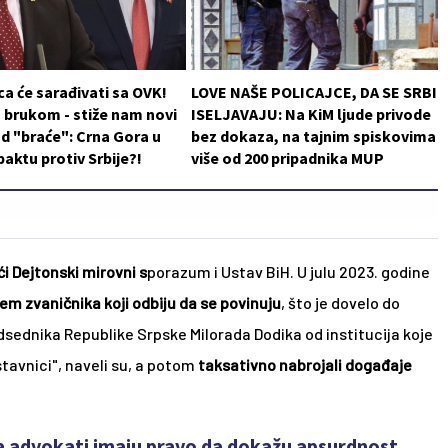
a će sarađivati sa OVK!
LOVE NAŠE POLICAJCE, DA SE SRBI
 brukom - stiže nam novi
ISELJAVAJU: Na KiM ljude privode
d "braće": Crna Gora u
bez dokaza, na tajnim spiskovima
aktu protiv Srbije?!
više od 200 pripadnika MUP
ći Dejtonski mirovni s
porazum i Ustav BiH. U julu 2023. godine
jem zvaničnika koji odbiju da se povinuju
, što je dovelo do 
dsednika Republike Srpske Milorada Dodika od institucija koje 
tavnici", naveli su, a potom
 taksativno nabrojali događaje 
a advokati imaju pravo da dokažu apsurdnost