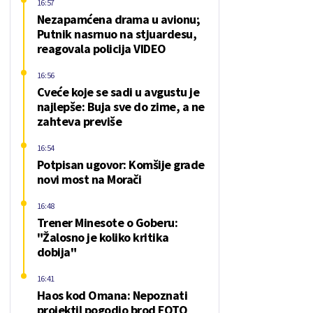
16:57
Nezapamćena drama u avionu;
Putnik nasrnuo na stjuardesu,
reagovala policija VIDEO
16:56
Cveće koje se sadi u avgustu je
najlepše: Buja sve do zime, a ne
zahteva previše
16:54
Potpisan ugovor: Komšije grade
novi most na Morači
16:48
Trener Minesote o Goberu:
"Žalosno je koliko kritika
dobija"
16:41
Haos kod Omana: Nepoznati
projektil pogodio brod FOTO