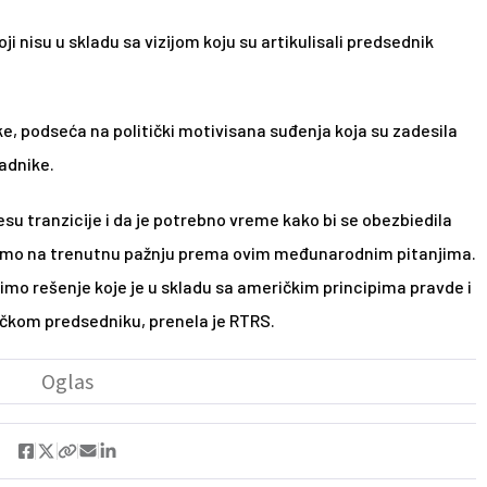
i nisu u skladu sa vizijom koju su artikulisali predsednik 
e, podseća na politički motivisana suđenja koja su zadesila 
adnike.
u tranzicije i da je potrebno vreme kako bi se obezbiedila 
jemo na trenutnu pažnju prema ovim međunarodnim pitanjima. 
mo rešenje koje je u skladu sa američkim principima pravde i 
ričkom predsedniku, prenela je RTRS.