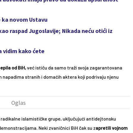
e ka novom Ustavu
kao raspad Jugoslavije; Nikada neću otići iz
a vidim kako ćete
epila od BiH, 
već ističu da samo traži svoja zagarantovana 
m napadima stranih i domaćih aktera koji podrivaju njenu 
 radikalne islamističke grupe, uključujući antidejtonsku 
 demonstracijama. Neki zvaničnici BiH čak su z
apretili vojnom 