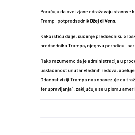
Poručuju da ove izjave odražavaju stavove koj
Tramp i potpredsednik 
Džej di Vens.
Kako ističu dalje, suđenje predsedniku Srpsk
predsednika Trampa, njegovu porodicu i sar
"Iako razumemo da je administracija u proces
usklađenost unutar vladinih redova, apelu
Odanost viziji Trampa nas obavezuje da traži
fer upravljanja", zaključuje se u pismu ame