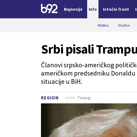
Najnovije
Info
Istočni front
Nova vest
Politika
Društvo
Srbi pisali Tramp
Članovi srpsko-američkog političk
američkom predsedniku Donaldu T
situacije u BiH.
Izvor:
Tanjug
REGION