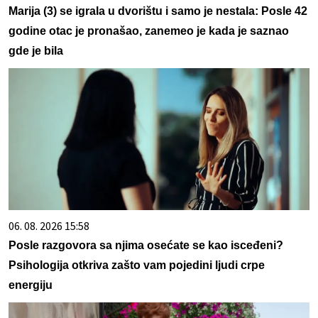
Marija (3) se igrala u dvorištu i samo je nestala: Posle 42
godine otac je pronašao, zanemeo je kada je saznao
gde je bila
06. 08. 2026 15:58
Posle razgovora sa njima osećate se kao isceđeni?
Psihologija otkriva zašto vam pojedini ljudi crpe
energiju