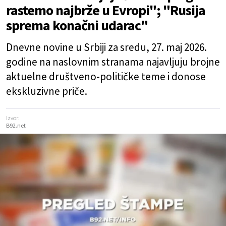
rastemo najbrže u Evropi"; "Rusija
sprema konačni udarac"
Dnevne novine u Srbiji za sredu, 27. maj 2026.
godine na naslovnim stranama najavljuju brojne
aktuelne društveno-političke teme i donose
ekskluzivne priče.
Izvor:
B92.net