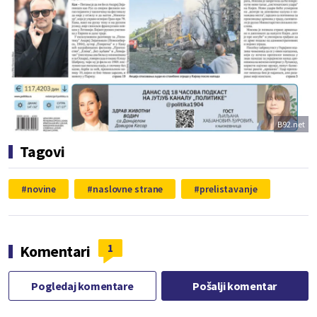
B92.net
Tagovi
novine
naslovne strane
prelistavanje
1
Komentari
Pogledaj komentare
Pošalji komentar