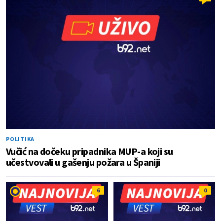
POLITIKA
Vučić na dočeku pripadnika MUP-a koji su
učestvovali u gašenju požara u Španiji
6
0