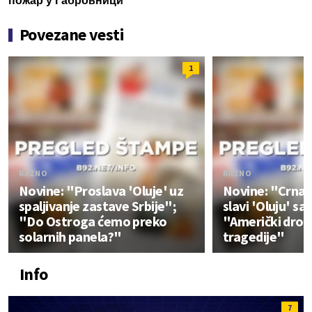
пожар у Габровници
Povezane vesti
1
RAZNO
RAZNO
Novine: "Proslava 'Oluje' uz
Novine: "Crna 
spaljivanje zastave Srbije";
slavi 'Oluju' s
"Do Ostroga ćemo preko
"Američki drono
solarnih panela?"
tragedije"
Info
7