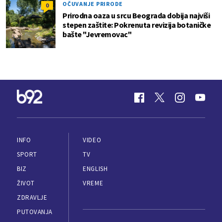
OČUVANJE PRIRODE
0
Prirodna oaza u srcu Beograda dobija najviši
stepen zaštite: Pokrenuta revizija botaničke
bašte "Jevremovac"
INFO
VIDEO
SPORT
TV
BIZ
ENGLISH
ŽIVOT
VREME
ZDRAVLJE
PUTOVANJA