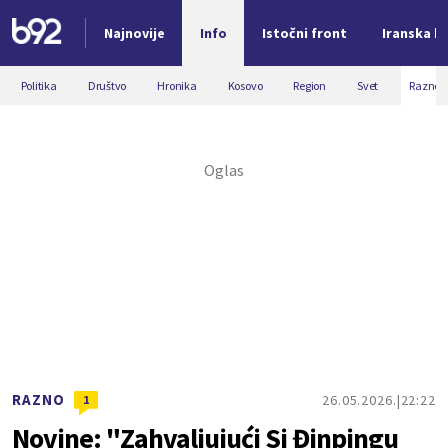
Najnovije
Info
Istočni front
Iranska kr
Nova vest
Politika
Društvo
Hronika
Kosovo
Region
Svet
Razno
RAZNO
26.05.2026.
22:22
1
Novine: "Zahvaljujući Si Đinpingu