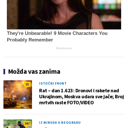
They're Unbearable! 9 Movie Characters You
Probably Remember
Brainberries
Možda vas zanima
ISTOČNI FRONT
25
Rat – dan 1.623: Dronovi i rakete nad
Ukrajinom, Moskva udara sve jače; Broj
mrtvih raste FOTO/VIDEO
IZ MINUSA U BEOGRADU
367