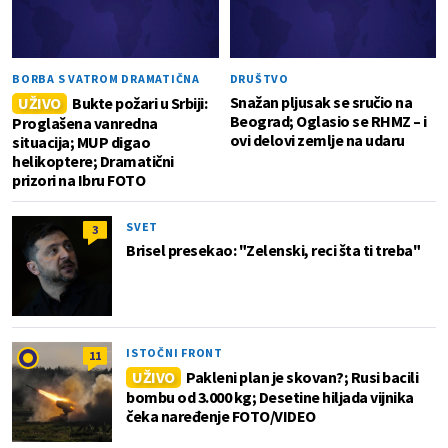
BORBA S VATROM DRAMATIČNA
DRUŠTVO
Snažan pljusak se sručio na
UŽIVO
Bukte požari u Srbiji:
Beograd; Oglasio se RHMZ – i
Proglašena vanredna
ovi delovi zemlje na udaru
situacija; MUP digao
helikoptere; Dramatični
prizori na Ibru FOTO
SVET
3
Brisel presekao: "Zelenski, reci šta ti treba"
ISTOČNI FRONT
11
UŽIVO
Pakleni plan je skovan?; Rusi bacili
bombu od 3.000 kg; Desetine hiljada vijnika
čeka naređenje FOTO/VIDEO