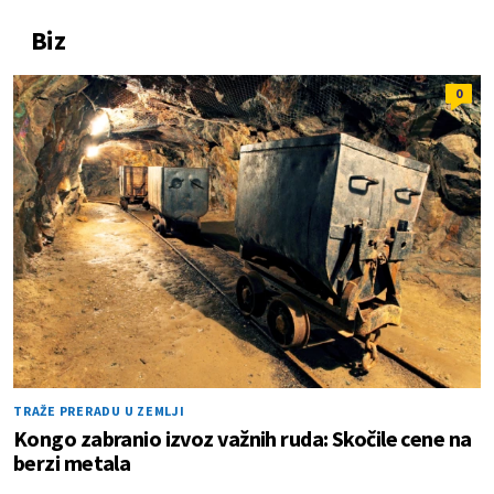
Biz
0
TRAŽE PRERADU U ZEMLJI
Kongo zabranio izvoz važnih ruda: Skočile cene na
berzi metala