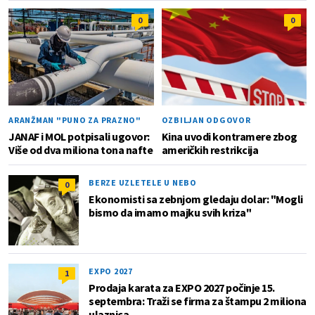
0
0
ARANŽMAN "PUNO ZA PRAZNO"
OZBILJAN ODGOVOR
JANAF i MOL potpisali ugovor:
Kina uvodi kontramere zbog
Više od dva miliona tona nafte
američkih restrikcija
BERZE UZLETELE U NEBO
0
Ekonomisti sa zebnjom gledaju dolar: "Mogli
bismo da imamo majku svih kriza"
EXPO 2027
1
Prodaja karata za EXPO 2027 počinje 15.
septembra: Traži se firma za štampu 2 miliona
ulaznica