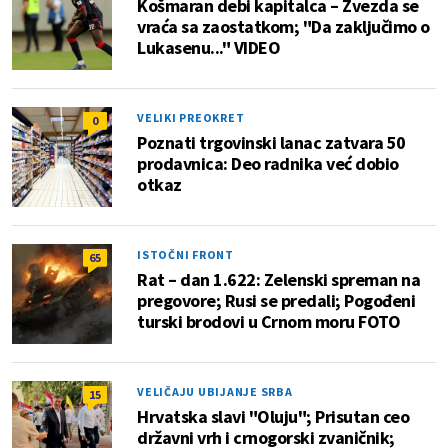
Košmaran debi kapitalca – Zvezda se
vraća sa zaostatkom; "Da zaključimo o
Lukasenu..." VIDEO
VELIKI PREOKRET
0
Poznati trgovinski lanac zatvara 50
prodavnica: Deo radnika već dobio
otkaz
ISTOČNI FRONT
65
Rat – dan 1.622: Zelenski spreman na
pregovore; Rusi se predali; Pogođeni
turski brodovi u Crnom moru FOTO
VELIČAJU UBIJANJE SRBA
15
Hrvatska slavi "Oluju"; Prisutan ceo
državni vrh i crnogorski zvaničnik;