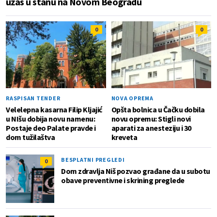
užas u stanu na Novom Beogradu
0
0
RASPISAN TENDER
NOVA OPREMA
Velelepna kasarna Filip Kljajić
Opšta bolnica u Čačku dobila
u NIšu dobija novu namenu:
novu opremu: Stigli novi
Postaje deo Palate pravde i
aparati za anesteziju i 30
dom tužilaštva
kreveta
BESPLATNI PREGLEDI
0
Dom zdravlja Niš pozvao građane da u subotu
obave preventivne i skrining preglede