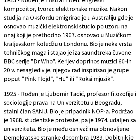
kompozitor, tvorac elektronske muzike. Nakon
studija na Oksfordu emigrirao je u Australiju gde je
osnovao muzički elektronski studio po uzoru na
onaj koji je prethodno 1967. osnovao u Muzičkom
kraljevskom koledžu u Londonu. Bio je neka vrsta
tehničkog maga i stajao je iza saundtreka čuvene
BBC serije "Dr Who". Kerijev doprinos muzici 60-ih
20 v. nesaglediv je, njegov rad inspirisao je grupe
poput "Pink Flojd", "Hu" ili "Roksi mjuzik".
1925 - Rođen je Ljubomir Tadić, profesor filozofije i
sociologije prava na Univerzitetu u Beogradu,
stalni član SANU. Bio je pripadnik NOP-a. Podržao
je 1968. studentske proteste, pa je 1974. udaljen sa
univerziteta. Bio je među osnivačima obnovljene
Demokratske stranke decembra 1989. Dobitnik je