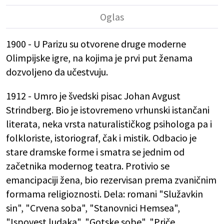
1900 - U Parizu su otvorene druge moderne
Olimpijske igre, na kojima je prvi put ženama
dozvoljeno da učestvuju.
1912 - Umro je švedski pisac Johan Avgust
Strindberg. Bio je istovremeno vrhunski istančani
literata, neka vrsta naturalističkog psihologa pa i
folkloriste, istoriograf, čak i mistik. Odbacio je
stare dramske forme i smatra se jednim od
začetnika modernog teatra. Protivio se
emancipaciji žena, bio rezervisan prema zvaničnim
formama religioznosti. Dela: romani "Služavkin
sin", "Crvena soba", "Stanovnici Hemsea",
"Ispovest ludaka", "Gotske sobe", "Priče