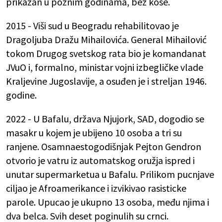
prikazan u poznim godinama, bez kose.
2015 - Viši sud u Beogradu rehabilitovao je
Dragoljuba Dražu Mihailovića. General Mihailović
tokom Drugog svetskog rata bio je komandanat
JVuO i, formalno, ministar vojni izbegličke vlade
Kraljevine Jugoslavije, a osuđen je i streljan 1946.
godine.
2022 - U Bafalu, država Njujork, SAD, dogodio se
masakr u kojem je ubijeno 10 osoba a tri su
ranjene. Osamnaestogodišnjak Pejton Gendron
otvorio je vatru iz automatskog oružja ispred i
unutar supermarketua u Bafalu. Prilikom pucnjave
ciljao je Afroamerikance i izvikivao rasisticke
parole. Upucao je ukupno 13 osoba, među njima i
dva belca. Svih deset poginulih su crnci.