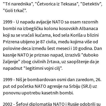
"Tri narednika", "Četvorica iz Teksasa", "Detektiv",
"Goli trkač".
1999 - U napadu avijacije NATO sa osam razornih
bombi na izbegličku kolonu kosovskih Albanaca
koji su se vraćali kućama, kod sela Koriša u blizini
Prizrena ubijeno je 87 civila, među kojima više od
polovine deca između šest meseci i 10 godina. Dan
kasnije NATO je priznao napad, izrazivši "duboko
žaljenje" zbog civilnih žrtava, uz saopštenje da je
napadnut "legitimni vojni cilj".
1999 - Niš je bombardovan osmi dan zaredom, 26.
put od početka NATO agresije na Srbiju (SRJ) uz
ponovnu upotrebu kasetnih bombi.
2002 - Šefovi diplomatija NATO i Rusije odobrili su