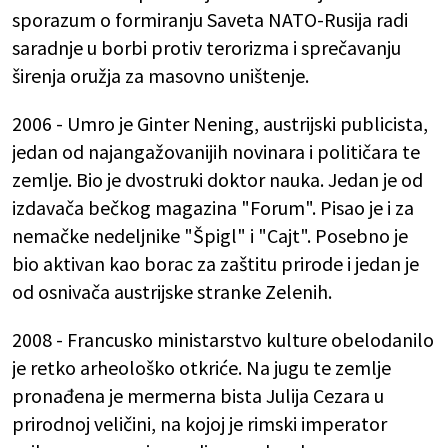
sporazum o formiranju Saveta NATO-Rusija radi
saradnje u borbi protiv terorizma i sprečavanju
širenja oružja za masovno uništenje.
2006 - Umro je Ginter Nening, austrijski publicista,
jedan od najangažovanijih novinara i političara te
zemlje. Bio je dvostruki doktor nauka. Jedan je od
izdavača bečkog magazina "Forum". Pisao je i za
nemačke nedeljnike "Špigl" i "Cajt". Posebno je
bio aktivan kao borac za zaštitu prirode i jedan je
od osnivača austrijske stranke Zelenih.
2008 - Francusko ministarstvo kulture obelodanilo
je retko arheološko otkriće. Na jugu te zemlje
pronađena je mermerna bista Julija Cezara u
prirodnoj veličini, na kojoj je rimski imperator