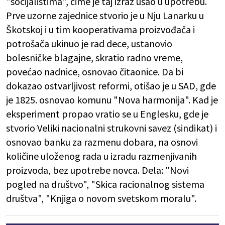
"socijalistima", čime je taj izraz ušao u upotrebu.
Prve uzorne zajednice stvorio je u Nju Lanarku u
Škotskoj i u tim kooperativama proizvođača i
potrošača ukinuo je rad dece, ustanovio
bolesničke blagajne, skratio radno vreme,
povećao nadnice, osnovao čitaonice. Da bi
dokazao ostvarljivost reformi, otišao je u SAD, gde
je 1825. osnovao komunu "Nova harmonija". Kad je
eksperiment propao vratio se u Englesku, gde je
stvorio Veliki nacionalni strukovni savez (sindikat) i
osnovao banku za razmenu dobara, na osnovi
količine uloženog rada u izradu razmenjivanih
proizvoda, bez upotrebe novca. Dela: "Novi
pogled na društvo", "Skica racionalnog sistema
društva", "Knjiga o novom svetskom moralu".