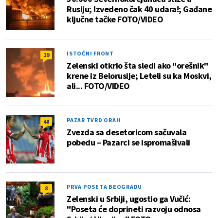
Rusiju; Izvedeno čak 40 udara!; Gađane
ključne tačke FOTO/VIDEO
ISTOČNI FRONT
19
Zelenski otkrio šta sledi ako "orešnik"
krene iz Belorusije; Leteli su ka Moskvi,
ali... FOTO/VIDEO
PAZAR TVRD ORAH
48
Zvezda sa desetoricom sačuvala
pobedu – Pazarci se ispromašivali
PRVA POSETA BEOGRADU
8
Zelenski u Srbiji, ugostio ga Vučić:
"Poseta će doprineti razvoju odnosa