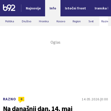
Najnovije
Info
Istočni front
Iranska kr
Nova vest
Politika
Društvo
Hronika
Kosovo
Region
Svet
Razno
RAZNO
14.05.2026.
0:00
0
Na današnji dan, 14. maj