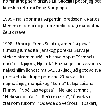
nominalnog šefa države Liu Šaočija i potonjeg oca
kineskih reformi Deng Sjaopinga.
1995 - Na izborima u Argentini predsednik Karlos
Menem nadmoćno je obezbedio drugi mandat na
čelu države.
1998 - Umro je Frenk Sinatra, američki pevač i
filmski glumac italijanskog porekla. Slavu je
stekao nizom muzičkih hitova poput "Stranci u
noći" ili "Njujork, Njujork". Poznat je i po vezama s
najvažnijim ličnostima SAD, uključujući gotovo sve
predsednike druge polovine 20. veka, ali i
najmoćnijeg mafijaškog "kuma" Lakija Lučana.
Filmovi: "Noći Las Vegasa", "Ne kao stranac",
"Neki su dotrčali", "Reči i muzika", "Čovek sa
zlatnom rukom", "Odavde do večnosti" (Oskar),