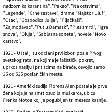
nadzornika karantina", "Pakao", "Na ostrvima",
"Legende", "Crne zastave", drame "Majstor Uluf",
"Otac", "Gospođica Julija", "Pljačkaši",
"Zajmodavac", "Put u Damask", "Ples smrti", "Igra
snova", "Oluja", "Sablasna soneta", novele "Novo
carstvo".
1921 - U Italiji su održani prvi izbori posle Prvog
svetskog rata, na kojima je fašistički pokret,
uprkos nasilju i pritiscima na birače, osvojio samo
35 od 535 poslaničkih mesta.
1921 - Američki sudija Florens Alen postala je prva
žena koja je na smrt osudila muškarca, ubicu
Frenka Motoa koji je pogubljen tri meseca kasnije.
1925 - Rođen je Tristram Keri, engleski