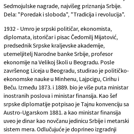
Sedmojulske nagrade, najvišeg priznanja Srbije.
Dela: "Poredak i sloboda", "Tradicija i revolucija".
1932 - Umro je srpski političar, ekonomista,
diplomata, istoričar i pisac Čedomilj Mijatović,
predsednik Srpske kraljevske akademije,
utemeljitelj Narodne banke Srbije, profesor
ekonomije na Velikoj školi u Beogradu. Posle
završenog Liceja u Beogradu, studirao je političko-
ekonomske nauke u Minhenu, Lajpcigu, Cirihu i
Beču. Između 1873. i 1889. bio je više puta ministar
inostranih poslova i ministar finansija. Kao šef
srpske diplomatije potpisao je Tajnu konvenciju sa
Austro-Ugarskom 1881. a kao ministar finansija
uveo je dinar kao novčanu jedinicu Srbije i metarski
sistem mera. Odlučujuće je doprineo izgradnji