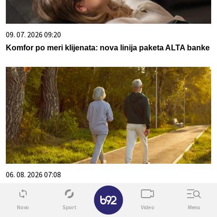
09. 07. 2026 09:20
Komfor po meri klijenata: nova linija paketa ALTA banke
06. 08. 2026 07:08
Evo u kojim banjama važi vaučer od 10.000 dinara -
✕
kompletan spisak destinacija u Srbiji
Novo
Sport
Video
Menu