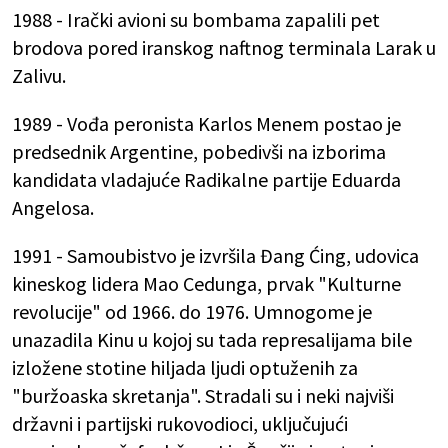
1988 - Irački avioni su bombama zapalili pet
brodova pored iranskog naftnog terminala Larak u
Zalivu.
1989 - Vođa peronista Karlos Menem postao je
predsednik Argentine, pobedivši na izborima
kandidata vladajuće Radikalne partije Eduarda
Angelosa.
1991 - Samoubistvo je izvršila Đang Ćing, udovica
kineskog lidera Mao Cedunga, prvak "Kulturne
revolucije" od 1966. do 1976. Umnogome je
unazadila Kinu u kojoj su tada represalijama bile
izložene stotine hiljada ljudi optuženih za
"buržoaska skretanja". Stradali su i neki najviši
državni i partijski rukovodioci, uključujući