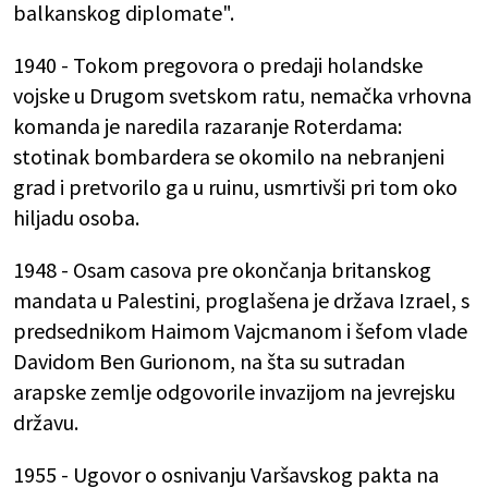
balkanskog diplomate".
1940 - Tokom pregovora o predaji holandske
vojske u Drugom svetskom ratu, nemačka vrhovna
komanda je naredila razaranje Roterdama:
stotinak bombardera se okomilo na nebranjeni
grad i pretvorilo ga u ruinu, usmrtivši pri tom oko
hiljadu osoba.
1948 - Osam casova pre okončanja britanskog
mandata u Palestini, proglašena je država Izrael, s
predsednikom Haimom Vajcmanom i šefom vlade
Davidom Ben Gurionom, na šta su sutradan
arapske zemlje odgovorile invazijom na jevrejsku
državu.
1955 - Ugovor o osnivanju Varšavskog pakta na