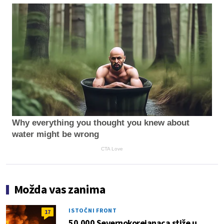
Why everything you thought you knew about
water might be wrong
CTA Love
Možda vas zanima
ISTOČNI FRONT
17
50.000 Severnokorejanaca stiže u