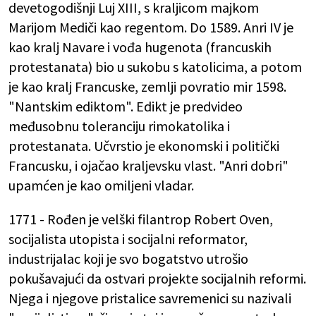
devetogodišnji Luj XIII, s kraljicom majkom
Marijom Mediči kao regentom. Do 1589. Anri IV je
kao kralj Navare i vođa hugenota (francuskih
protestanata) bio u sukobu s katolicima, a potom
je kao kralj Francuske, zemlji povratio mir 1598.
"Nantskim ediktom". Edikt je predvideo
međusobnu toleranciju rimokatolika i
protestanata. Učvrstio je ekonomski i politički
Francusku, i ojačao kraljevsku vlast. "Anri dobri"
upamćen je kao omiljeni vladar.
1771 - Rođen je velški filantrop Robert Oven,
socijalista utopista i socijalni reformator,
industrijalac koji je svo bogatstvo utrošio
pokušavajući da ostvari projekte socijalnih reformi.
Njega i njegove pristalice savremenici su nazivali