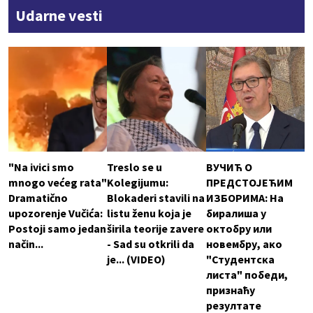
Udarne vesti
"Na ivici smo
Treslo se u
ВУЧИЋ О
mnogo većeg rata"
Kolegijumu:
ПРЕДСТОЈЕЋИМ
Dramatično
Blokaderi stavili na
ИЗБОРИМА: На
upozorenje Vučića:
listu ženu koja je
биралиша у
Postoji samo jedan
širila teorije zavere
октобру или
način...
- Sad su otkrili da
новембру, ако
je... (VIDEO)
"Студентска
листа" победи,
признаћу
резултате