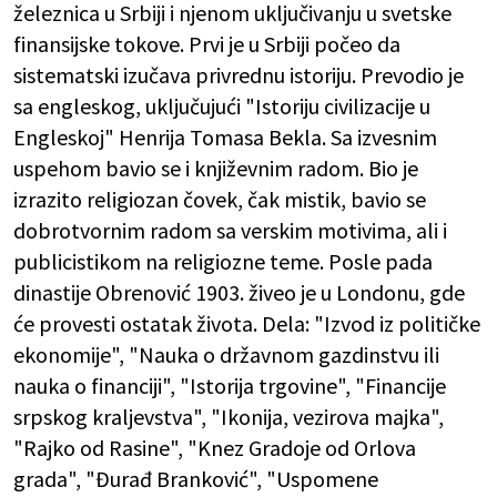
železnica u Srbiji i njenom uključivanju u svetske
finansijske tokove. Prvi je u Srbiji počeo da
sistematski izučava privrednu istoriju. Prevodio je
sa engleskog, uključujući "Istoriju civilizacije u
Engleskoj" Henrija Tomasa Bekla. Sa izvesnim
uspehom bavio se i književnim radom. Bio je
izrazito religiozan čovek, čak mistik, bavio se
dobrotvornim radom sa verskim motivima, ali i
publicistikom na religiozne teme. Posle pada
dinastije Obrenović 1903. živeo je u Londonu, gde
će provesti ostatak života. Dela: "Izvod iz političke
ekonomije", "Nauka o državnom gazdinstvu ili
nauka o financiji", "Istorija trgovine", "Financije
srpskog kraljevstva", "Ikonija, vezirova majka",
"Rajko od Rasine", "Knez Gradoje od Orlova
grada", "Đurađ Branković", "Uspomene