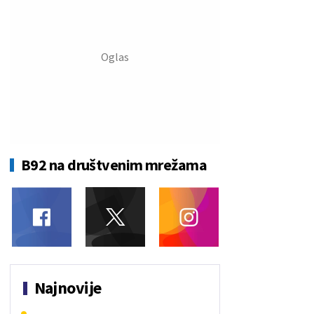
B92 na društvenim mrežama
Najnovije