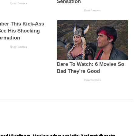
Sensation
Brainberries
Brainberries
er This Kick-Ass
See His Shocking
ormation
Brainberries
Dare To Watch: 6 Movies So
Bad They're Good
Brainberries
e nad Ukrajinom, Moskva udara sve jače; Broj mrtvih raste