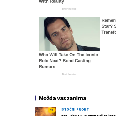
With Reality
Brainberries
Rememb
Star? 
Transf
Who Will Take On The Iconic
Role Next? Bond Casting
Rumors
Brainberries
Možda vas zanima
ISTOČNI FRONT
25
Rat – dan 1.623: Dronovi i raket