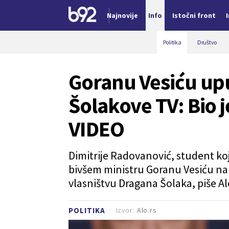
Najnovije
Info
Istočni front
Nova vest
Politika
Društvo
Goranu Vesiću up
Šolakove TV: Bio j
VIDEO
Dimitrije Radovanović, student koj
bivšem ministru Goranu Vesiću na an
vlasništvu Dragana Šolaka, piše Al
Izvor:
Alo.rs
POLITIKA