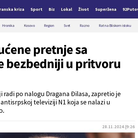
Iranska kriza
Sport
Biz
Lokal
Život
Superžena
92Puto
Hronika
Kosovo
Region
Svet
Razno
Rat na Bliskom istoku
ućene pretnje sa
e bezbedniji u pritvoru
i radi po nalogu Dragana Đilasa, zapretio je
tisrpskoj televiziji N1 koja se nalazi u
o.
28.11.2024.
9:26