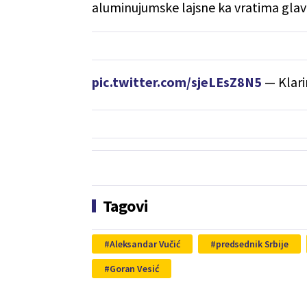
aluminujumske lajsne ka vratima glav
pic.twitter.com/sjeLEsZ8N5
— Klari
Tagovi
Aleksandar Vučić
predsednik Srbije
Goran Vesić