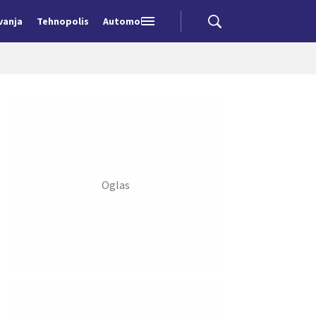
vanja
Tehnopolis
Automobili