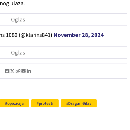
nog ulaza.
ns 1080 (@klarins841)
November 28, 2024
opozicija
protesti
Dragan Đilas