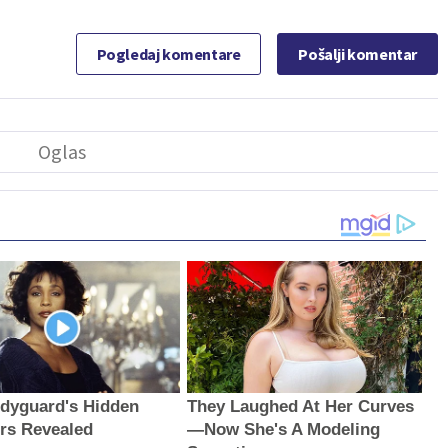
Pogledaj komentare
Pošalji komentar
dyguard's Hidden
They Laughed At Her Curves
rs Revealed
—Now She's A Modeling