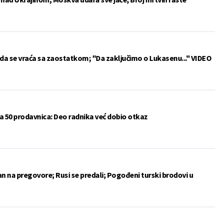
da se vraća sa zaostatkom; "Da zaključimo o Lukasenu..." VIDEO
a 50 prodavnica: Deo radnika već dobio otkaz
an na pregovore; Rusi se predali; Pogođeni turski brodovi u