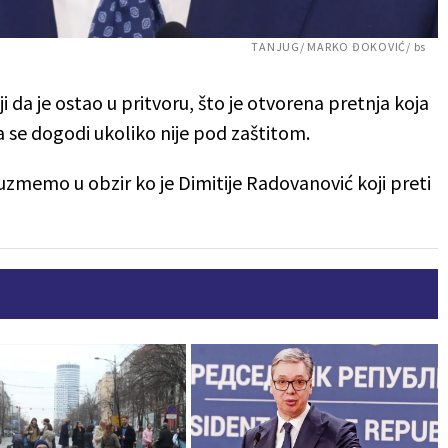
TANJUG/ MARKO ĐOKOVIĆ/ bs
i da je ostao u pritvoru, što je otvorena pretnja koja
 se dogodi ukoliko nije pod zaštitom.
o uzmemo u obzir ko je Dimitije Radovanović koji preti