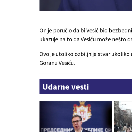
On je poručio da bi Vesić bio bezbednij
ukazuje na to da Vesiću može nešto da
Ovo je utoliko ozbiljnija stvar ukolik
Goranu Vesiću.
Udarne vesti