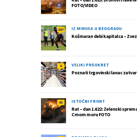
FOTO/VIDEO
IZ MINUSA U BEOGRADU
367
Košmaran debi kapitalca – Zvez
VELIKI PREOKRET
0
Poznati trgovinski lanac zatvar
ISTOČNI FRONT
65
Rat – dan 1.622: Zelenski sprem
Crnom moru FOTO