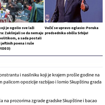
oji je ogolio sve laži
Vučić se upravo oglasio: Poruka
a: Zaklinjali se da nemaju
predsednika obišla Srbiju!
politikom, a sada postali
 jeftinih poena i ruše
VIDEO)
strantu i nasilniku koji je krajem prošle godine na
 palicom opozicije razbijao i lomio Skupštinu grada
a na prozorima zgrade gradske Skupštine i bacao