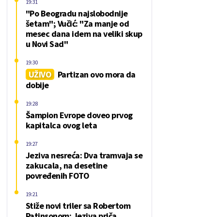
19:31
"Po Beogradu najslobodnije
šetam"; Vučić: "Za manje od
mesec dana idem na veliki skup
u Novi Sad"
19:30
UŽIVO
Partizan ovo mora da
dobije
19:28
Šampion Evrope doveo prvog
kapitalca ovog leta
19:27
Jeziva nesreća: Dva tramvaja se
zakucala, na desetine
povređenih FOTO
19:21
Stiže novi triler sa Robertom
Patinsonom: Jeziva priča