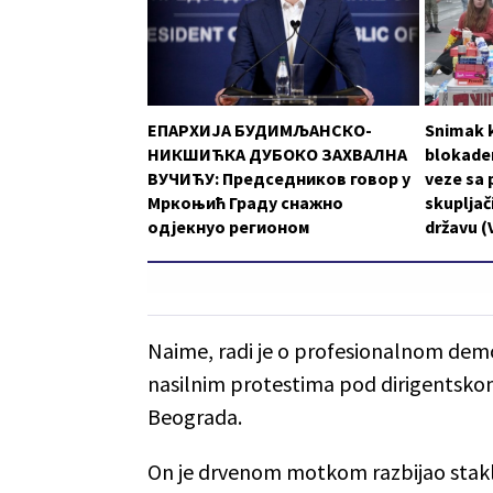
ЕПАРХИЈА БУДИМЉАНСКО-
Snimak k
НИКШИЋКА ДУБОКО ЗАХВАЛНА
blokader
ВУЧИЋУ: Председников говор у
veze sa 
Мркоњић Граду снажно
skupljači
одјекнуо регионом
državu (
Naime, radi je o profesionalnom demon
nasilnim protestima pod dirigentskom
Beograda.
On je drvenom motkom razbijao stakl