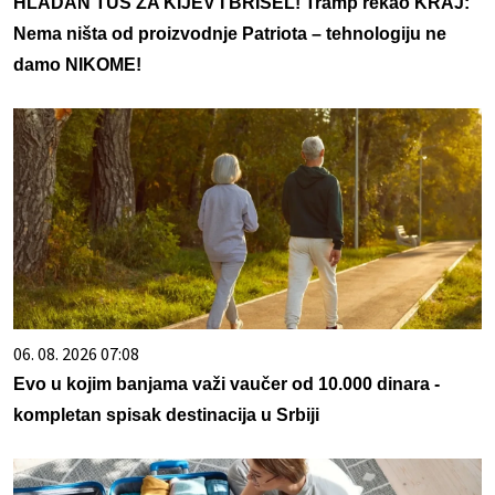
HLADAN TUŠ ZA KIJEV I BRISEL! Tramp rekao KRAJ:
Nema ništa od proizvodnje Patriota – tehnologiju ne
damo NIKOME!
06. 08. 2026 07:08
Evo u kojim banjama važi vaučer od 10.000 dinara -
kompletan spisak destinacija u Srbiji