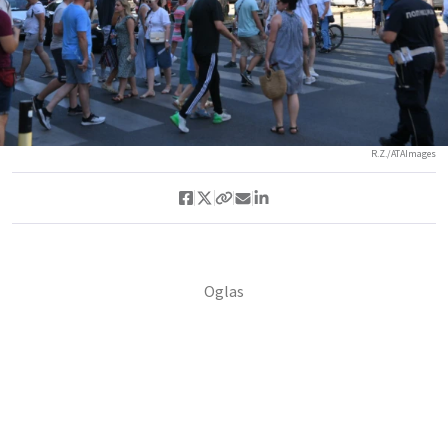
R.Z./ATAImages