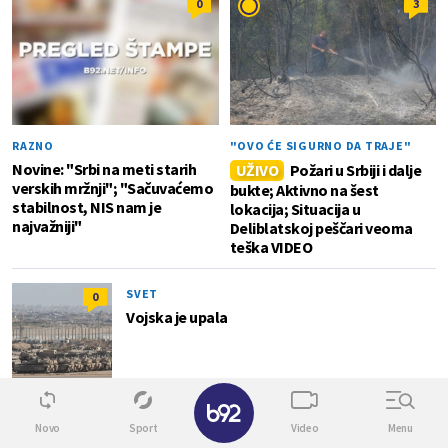
0
3
RAZNO
"OVO ĆE SIGURNO DA TRAJE"
Novine: "Srbi na meti starih
UŽIVO
Požari u Srbiji i dalje
verskih mržnji"; "Sačuvaćemo
bukte; Aktivno na šest
stabilnost, NIS nam je
lokacija; Situacija u
najvažniji"
Deliblatskoj peščari veoma
teška VIDEO
SVET
0
Vojska je upala
✕
SVET
0
Novo
Sport
Video
Menu
Meloni "na udaru"