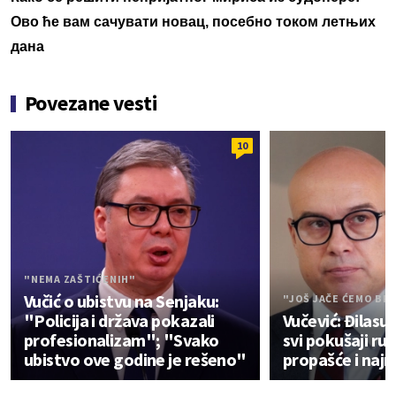
Ово ће вам сачувати новац, посебно током летњих
дана
Povezane vesti
10
"NEMA ZAŠTIĆENIH"
Vučić o ubistvu na Senjaku:
"JOŠ JAČE ĆEMO BRA
"Policija i država pokazali
Vučević: Đilasu 
profesionalizam"; "Svako
svi pokušaji ruš
ubistvo ove godine je rešeno"
propašće i najn