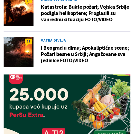
14
Katastrofa: Bukte požari; Vojska Srbije
podigla helikoptere; Proglasili su
vanrednu situaciju FOTO/VIDEO
VATRA DIVLJA
11
I Beograd u dimu; Apokaliptične scene;
Požari besne u Srbiji; Angažovane sve
jedinice FOTO/VIDEO