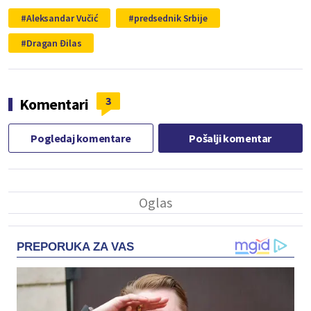
Aleksandar Vučić
predsednik Srbije
Dragan Đilas
3
Komentari
Pogledaj komentare
Pošalji komentar
PREPORUKA ZA VAS