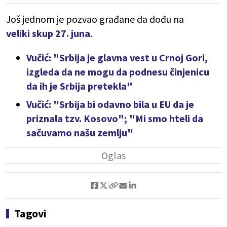
Još jednom je pozvao građane da dođu na
veliki skup 27. juna
.
Vučić: "Srbija je glavna vest u Crnoj Gori,
izgleda da ne mogu da podnesu činjenicu
da ih je Srbija pretekla"
Vučić: "Srbija bi odavno bila u EU da je
priznala tzv. Kosovo"; "Mi smo hteli da
sačuvamo našu zemlju"
Tagovi