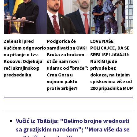
Zelenski pred
Podgorica će
LOVE NAŠE
Vučićem odgovorio
sarađivati sa OVK!
POLICAJCE, DA SE
na pitanje o tzv.
Bruka za brukom -
SRBI ISELJAVAJU:
Kosovu: Odjekuju
stiže nam novi
Na KiM ljude
reči ukrajinskog
udarac od "braće":
privode bez
predsednika
Crna Gora u
dokaza, na tajnim
vojnom paktu
spiskovima više od
protiv Srbije?!
200 pripadnika MUP
Vučić iz Tbilisija: "Delimo brojne vrednosti
sa gruzijskim narodom"; "Mora više da se