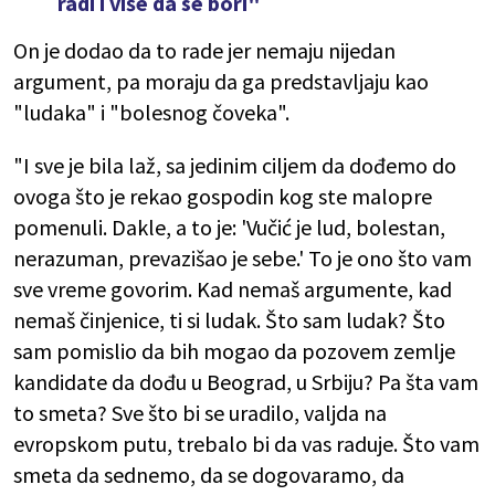
radi i više da se bori"
On je dodao da to rade jer nemaju nijedan
argument, pa moraju da ga predstavljaju kao
"ludaka" i "bolesnog čoveka".
"I sve je bila laž, sa jedinim ciljem da dođemo do
ovoga što je rekao gospodin kog ste malopre
pomenuli. Dakle, a to je: 'Vučić je lud, bolestan,
nerazuman, prevazišao je sebe.' To je ono što vam
sve vreme govorim. Kad nemaš argumente, kad
nemaš činjenice, ti si ludak. Što sam ludak? Što
sam pomislio da bih mogao da pozovem zemlje
kandidate da dođu u Beograd, u Srbiju? Pa šta vam
to smeta? Sve što bi se uradilo, valjda na
evropskom putu, trebalo bi da vas raduje. Što vam
smeta da sednemo, da se dogovaramo, da