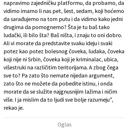
napravimo zajedničku platformu, da probamo, da
vidimo imamo li nas pet, šest, sedam, koji hoćemo
da sarađujemo na tom putu i da vidimo kako jedni
drugima da pomognemo? Šta je tu baš tako
ludački, ili bilo šta? Baš ništa, i znaju to oni dobro.
Ali vi morate da predstavite svaku ideju i svaki
potez kao potez bolesnog čoveka, ludaka, čoveka
koji nije ni Srbin, čoveka koji je kriminalac, ubica,
višestruki na različitim teritorijama. A zbog čega
sve to? Pa zato što nemate nijedan argument,
zato što ne možete da pobedite istinu, i onda
morate da se služite najgnusnijim lažima i ničim
više. I ja mislim da to ljudi sve bolje razumeju",
rekao je.