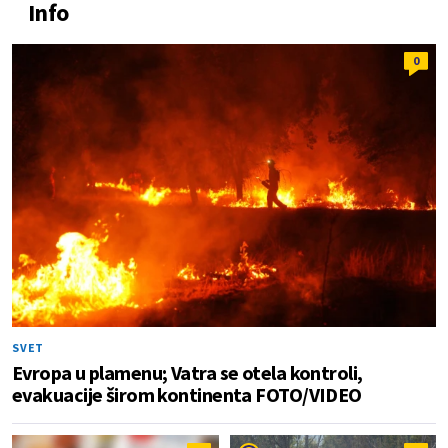
Info
0
SVET
Evropa u plamenu; Vatra se otela kontroli,
evakuacije širom kontinenta FOTO/VIDEO