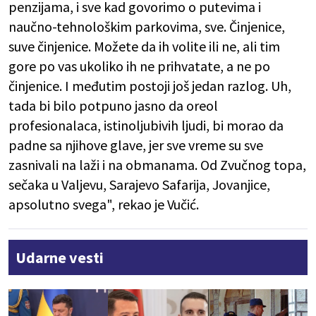
penzijama, i sve kad govorimo o putevima i
naučno-tehnološkim parkovima, sve. Činjenice,
suve činjenice. Možete da ih volite ili ne, ali tim
gore po vas ukoliko ih ne prihvatate, a ne po
činjenice. I međutim postoji još jedan razlog. Uh,
tada bi bilo potpuno jasno da oreol
profesionalaca, istinoljubivih ljudi, bi morao da
padne sa njihove glave, jer sve vreme su sve
zasnivali na laži i na obmanama. Od Zvučnog topa,
sečaka u Valjevu, Sarajevo Safarija, Jovanjice,
apsolutno svega", rekao je Vučić.
Udarne vesti