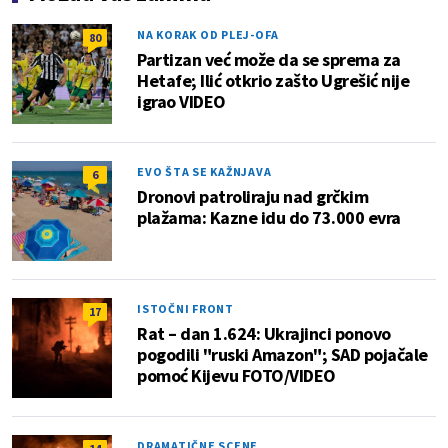
NA KORAK OD PLEJ-OFA
80
Partizan već može da se sprema za
Hetafe; Ilić otkrio zašto Ugrešić nije
igrao VIDEO
EVO ŠTA SE KAŽNJAVA
6
Dronovi patroliraju nad grčkim
plažama: Kazne idu do 73.000 evra
ISTOČNI FRONT
17
Rat – dan 1.624: Ukrajinci ponovo
pogodili "ruski Amazon"; SAD pojačale
pomoć Kijevu FOTO/VIDEO
DRAMATIČNE SCENE