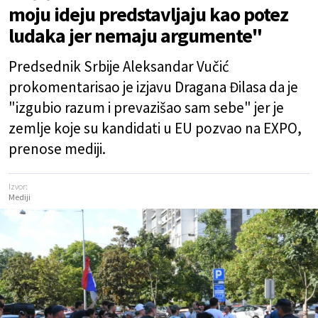
moju ideju predstavljaju kao potez
ludaka jer nemaju argumente"
Predsednik Srbije Aleksandar Vučić
prokomentarisao je izjavu Dragana Đilasa da je
"izgubio razum i prevazišao sam sebe" jer je
zemlje koje su kandidati u EU pozvao na EXPO,
prenose mediji.
Izvor:
Mediji