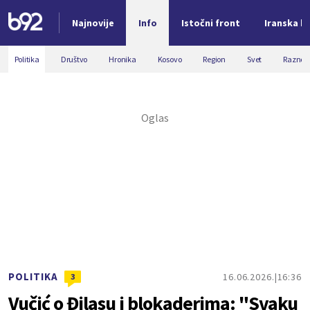
Najnovije
Info
Istočni front
Iranska kr
Nova vest
Politika
Društvo
Hronika
Kosovo
Region
Svet
Razno
POLITIKA
16.06.2026.
16:36
3
Vučić o Đilasu i blokaderima: "Svaku