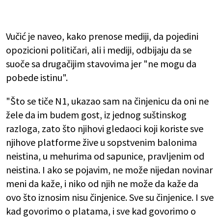
Vučić je naveo, kako prenose mediji, da pojedini
opozicioni političari, ali i mediji, odbijaju da se
suoče sa drugačijim stavovima jer "ne mogu da
pobede istinu".
"Što se tiče N1, ukazao sam na činjenicu da oni ne
žele da im budem gost, iz jednog suštinskog
razloga, zato što njihovi gledaoci koji koriste sve
njihove platforme žive u sopstvenim balonima
neistina, u mehurima od sapunice, pravljenim od
neistina. I ako se pojavim, ne može nijedan novinar
meni da kaže, i niko od njih ne može da kaže da
ovo što iznosim nisu činjenice. Sve su činjenice. I sve
kad govorimo o platama, i sve kad govorimo o