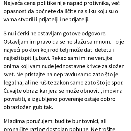
Najveća cena politike nije napad protivnika, već
opasnost da počnete da ličite na sliku koju su o
vama stvorili i prijatelji i neprijatelji.
Sinu i ćerki ne ostavljam gotove odgovore.
Ostavljam im pravo da se ne slažu sa mnom. To je
najveći poklon koji roditelj može dati detetu i
najteži ispit ljubavi. Rekao sam im: ne verujte
onima koji vam nude jednostavne krivce za složen
svet. Ne pristajte na nepravdu samo zato što je
legalna, ali ne rušite zakon samo zato što je spor.
Čuvajte obraz: karijera se može obnoviti, imovina
povratiti, a izgubljeno poverenje ostaje dobro
obrazložen gubitak.
Mladima poručujem: budite buntovnici, ali
pronađite razlog dostojan pobune. Ne trošite