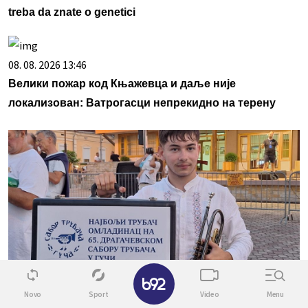
treba da znate o genetici
08. 08. 2026 13:46
Велики пожар код Књажевца и даље није
локализован: Ватрогасци непрекидно на терену
✕
09. 08. 2026 06:32
Novo
Sport
Video
Menu
Младен Крстић најбољи млади трубач 65. Сабора у