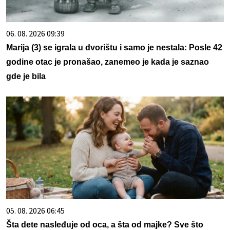
06. 08. 2026 09:39
Marija (3) se igrala u dvorištu i samo je nestala: Posle 42
godine otac je pronašao, zanemeo je kada je saznao
gde je bila
05. 08. 2026 06:45
Šta dete nasleđuje od oca, a šta od majke? Sve što