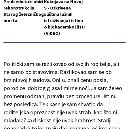
Predsednik će obići
Kuknjava na Novoj
rekonstrukciju
S - Otkrivena
Starog železničkog
suština lažnih
mosta
istraživanja i istina
o blokaderskoj listi
(VIDEO)
Politički sam se razlikovao od svojih roditelja, ali
ne samo po stavovima. Razlikovao sam se po
brzini svojih sudova. Oni su znali cenu posla,
porodice, dobrog glasa i mirne noći. Ja sam želeo
promenu odmah, pravdu bez procedure i istinu
bez posledica. Tek kasnije sam shvatio da
roditeljska opreznost nije uvek strah, kao što ni
mladalačka drskost nije uvek hrabrost. Stariji
ponekad ćute jer znaju da i ispravna reč ima cenu.