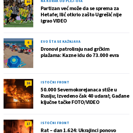
NA KORAK OD PLEJ-OFA
80
Partizan već može da se sprema za
Hetafe; Ilić otkrio zašto Ugrešić nije
igrao VIDEO
EVO ŠTA SE KAŽNJAVA
6
Dronovi patroliraju nad grčkim
plažama: Kazne idu do 73.000 evra
ISTOČNI FRONT
16
50.000 Severnokorejanaca stiže u
Rusiju; Izvedeno čak 40 udara!; Gađane
ključne tačke FOTO/VIDEO
ISTOČNI FRONT
17
Rat – dan 1.624: Ukrajinci ponovo