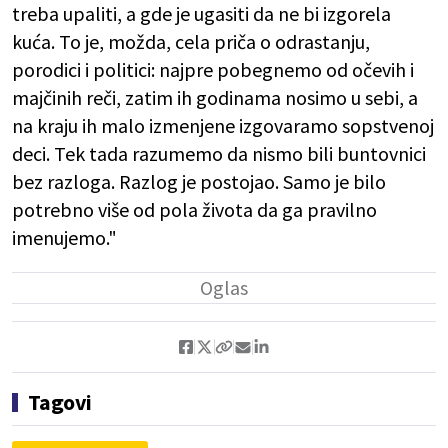
treba upaliti, a gde je ugasiti da ne bi izgorela
kuća. To je, možda, cela priča o odrastanju,
porodici i politici: najpre pobegnemo od očevih i
majčinih reči, zatim ih godinama nosimo u sebi, a
na kraju ih malo izmenjene izgovaramo sopstvenoj
deci. Tek tada razumemo da nismo bili buntovnici
bez razloga. Razlog je postojao. Samo je bilo
potrebno više od pola života da ga pravilno
imenujemo."
Tagovi