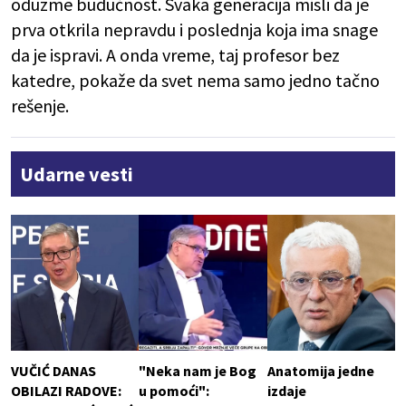
oduzme budućnost. Svaka generacija misli da je
prva otkrila nepravdu i poslednja koja ima snage
da je ispravi. A onda vreme, taj profesor bez
katedre, pokaže da svet nema samo jedno tačno
rešenje.
Udarne vesti
VUČIĆ DANAS
"Neka nam je Bog
Anatomija jedne
OBILAZI RADOVE:
u pomoći":
izdaje