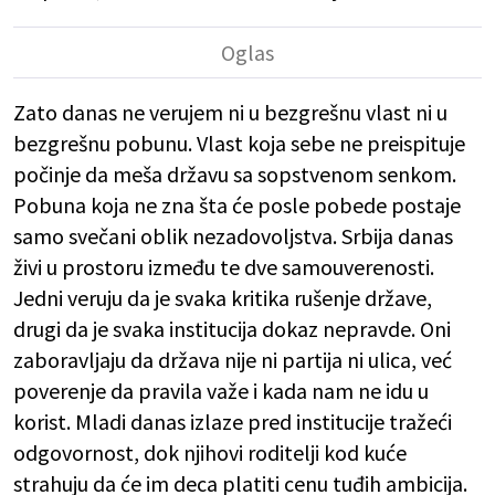
Zato danas ne verujem ni u bezgrešnu vlast ni u
bezgrešnu pobunu. Vlast koja sebe ne preispituje
počinje da meša državu sa sopstvenom senkom.
Pobuna koja ne zna šta će posle pobede postaje
samo svečani oblik nezadovoljstva. Srbija danas
živi u prostoru između te dve samouverenosti.
Jedni veruju da je svaka kritika rušenje države,
drugi da je svaka institucija dokaz nepravde. Oni
zaboravljaju da država nije ni partija ni ulica, već
poverenje da pravila važe i kada nam ne idu u
korist. Mladi danas izlaze pred institucije tražeći
odgovornost, dok njihovi roditelji kod kuće
strahuju da će im deca platiti cenu tuđih ambicija.