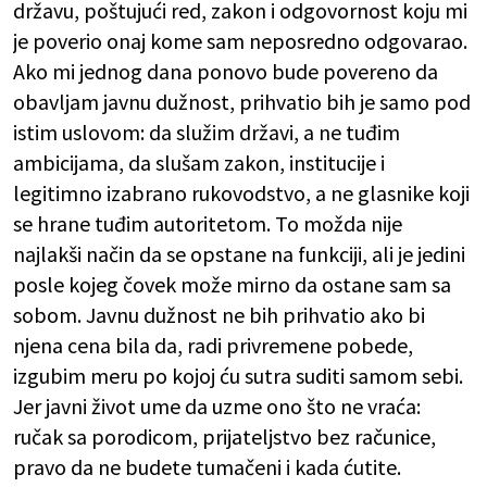
državu, poštujući red, zakon i odgovornost koju mi
je poverio onaj kome sam neposredno odgovarao.
Ako mi jednog dana ponovo bude povereno da
obavljam javnu dužnost, prihvatio bih je samo pod
istim uslovom: da služim državi, a ne tuđim
ambicijama, da slušam zakon, institucije i
legitimno izabrano rukovodstvo, a ne glasnike koji
se hrane tuđim autoritetom. To možda nije
najlakši način da se opstane na funkciji, ali je jedini
posle kojeg čovek može mirno da ostane sam sa
sobom. Javnu dužnost ne bih prihvatio ako bi
njena cena bila da, radi privremene pobede,
izgubim meru po kojoj ću sutra suditi samom sebi.
Jer javni život ume da uzme ono što ne vraća:
ručak sa porodicom, prijateljstvo bez računice,
pravo da ne budete tumačeni i kada ćutite.