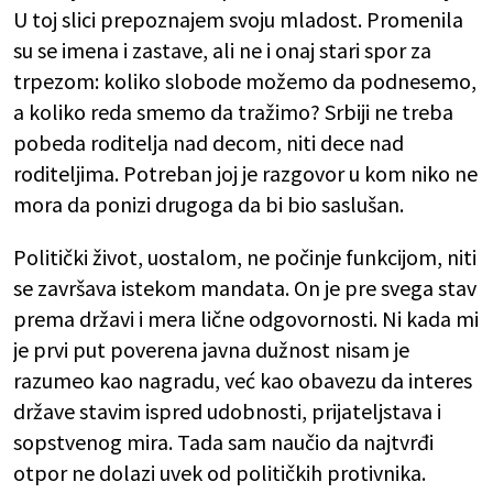
U toj slici prepoznajem svoju mladost. Promenila
su se imena i zastave, ali ne i onaj stari spor za
trpezom: koliko slobode možemo da podnesemo,
a koliko reda smemo da tražimo? Srbiji ne treba
pobeda roditelja nad decom, niti dece nad
roditeljima. Potreban joj je razgovor u kom niko ne
mora da ponizi drugoga da bi bio saslušan.
Politički život, uostalom, ne počinje funkcijom, niti
se završava istekom mandata. On je pre svega stav
prema državi i mera lične odgovornosti. Ni kada mi
je prvi put poverena javna dužnost nisam je
razumeo kao nagradu, već kao obavezu da interes
države stavim ispred udobnosti, prijateljstava i
sopstvenog mira. Tada sam naučio da najtvrđi
otpor ne dolazi uvek od političkih protivnika.