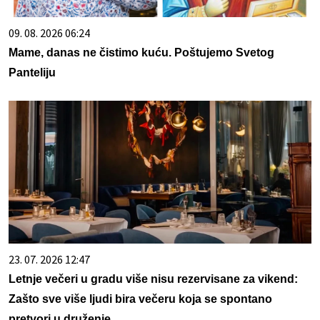
09. 08. 2026 06:24
Mame, danas ne čistimo kuću. Poštujemo Svetog
Panteliju
23. 07. 2026 12:47
Letnje večeri u gradu više nisu rezervisane za vikend:
Zašto sve više ljudi bira večeru koja se spontano
pretvori u druženje