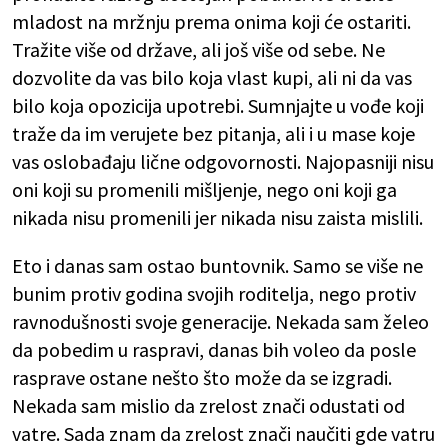
mladost na mržnju prema onima koji će ostariti.
Tražite više od države, ali još više od sebe. Ne
dozvolite da vas bilo koja vlast kupi, ali ni da vas
bilo koja opozicija upotrebi. Sumnjajte u vođe koji
traže da im verujete bez pitanja, ali i u mase koje
vas oslobađaju lične odgovornosti. Najopasniji nisu
oni koji su promenili mišljenje, nego oni koji ga
nikada nisu promenili jer nikada nisu zaista mislili.
Eto i danas sam ostao buntovnik. Samo se više ne
bunim protiv godina svojih roditelja, nego protiv
ravnodušnosti svoje generacije. Nekada sam želeo
da pobedim u raspravi, danas bih voleo da posle
rasprave ostane nešto što može da se izgradi.
Nekada sam mislio da zrelost znači odustati od
vatre. Sada znam da zrelost znači naučiti gde vatru