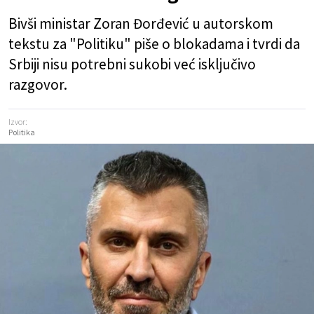
Bivši ministar Zoran Đorđević u autorskom
tekstu za "Politiku" piše o blokadama i tvrdi da
Srbiji nisu potrebni sukobi već isključivo
razgovor.
Izvor:
Politika