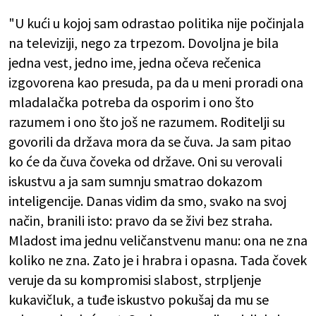
"U kući u kojoj sam odrastao politika nije počinjala
na televiziji, nego za trpezom. Dovoljna je bila
jedna vest, jedno ime, jedna očeva rečenica
izgovorena kao presuda, pa da u meni proradi ona
mladalačka potreba da osporim i ono što
razumem i ono što još ne razumem. Roditelji su
govorili da država mora da se čuva. Ja sam pitao
ko će da čuva čoveka od države. Oni su verovali
iskustvu a ja sam sumnju smatrao dokazom
inteligencije. Danas vidim da smo, svako na svoj
način, branili isto: pravo da se živi bez straha.
Mladost ima jednu veličanstvenu manu: ona ne zna
koliko ne zna. Zato je i hrabra i opasna. Tada čovek
veruje da su kompromisi slabost, strpljenje
kukavičluk, a tuđe iskustvo pokušaj da mu se