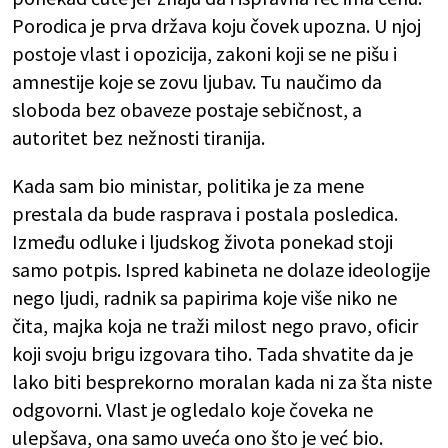
Porodica je prva država koju čovek upozna. U njoj
postoje vlast i opozicija, zakoni koji se ne pišu i
amnestije koje se zovu ljubav. Tu naučimo da
sloboda bez obaveze postaje sebičnost, a
autoritet bez nežnosti tiranija.
Kada sam bio ministar, politika je za mene
prestala da bude rasprava i postala posledica.
Između odluke i ljudskog života ponekad stoji
samo potpis. Ispred kabineta ne dolaze ideologije
nego ljudi, radnik sa papirima koje više niko ne
čita, majka koja ne traži milost nego pravo, oficir
koji svoju brigu izgovara tiho. Tada shvatite da je
lako biti besprekorno moralan kada ni za šta niste
odgovorni. Vlast je ogledalo koje čoveka ne
ulepšava, ona samo uveća ono što je već bio.