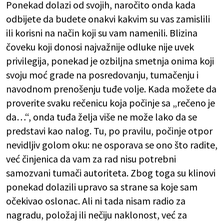
Ponekad dolazi od svojih, naročito onda kada
odbijete da budete onakvi kakvim su vas zamislili
ili korisni na način koji su vam namenili. Blizina
čoveku koji donosi najvažnije odluke nije uvek
privilegija, ponekad je ozbiljna smetnja onima koji
svoju moć grade na posredovanju, tumačenju i
navodnom prenošenju tuđe volje. Kada možete da
proverite svaku rečenicu koja počinje sa „rečeno je
da…“, onda tuđa želja više ne može lako da se
predstavi kao nalog. Tu, po pravilu, počinje otpor
nevidljiv golom oku: ne osporava se ono što radite,
već činjenica da vam za rad nisu potrebni
samozvani tumači autoriteta. Zbog toga su klinovi
ponekad dolazili upravo sa strane sa koje sam
očekivao oslonac. Ali ni tada nisam radio za
nagradu, položaj ili nečiju naklonost, već za