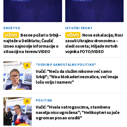
DRUŠTVO
ISTOČNI FRONT
UŽIVO
Besne požari u Srbiji –
UŽIVO
Nova eskalacija; Rusi
najteže u Deliblatu; Čaušić
zasuli Ukrajinu dronovima –
izneo najnovije informacije o
sledi osveta; Hiljade mrtvih
situaciji na terenu VIDEO
vojnika FOTO/VIDEO
"VODIMO SAMOSTALNU POLITIKU"
0
Vučić: "Neću da služim nikome već samo
Srbiji"; "Nisu blokaderi neznalice, već imaju
lošu volju i nameru"
POLITIKA
0
Vučić: "Hvala vatrogascima, stambena
naselja nisu ugrožena"; "Helikopteri su juče
ogroman posao uradili"