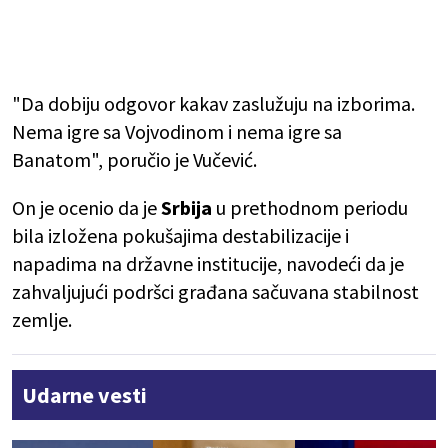
"Da dobiju odgovor kakav zaslužuju na izborima.
Nema igre sa Vojvodinom i nema igre sa
Banatom", poručio je Vučević.
On je ocenio da je
Srbija
u prethodnom periodu
bila izložena pokušajima destabilizacije i
napadima na državne institucije, navodeći da je
zahvaljujući podršci građana sačuvana stabilnost
zemlje.
Udarne vesti