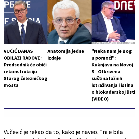
VUČIĆ DANAS
Anatomija jedne
"Neka nam je Bog
OBILAZI RADOVE:
izdaje
u pomoći":
Predsednik će obići
Kuknjava na Novoj
rekonstrukciju
S - Otkrivena
Starog železničkog
suština lažnih
mosta
istraživanja i istina
o blokaderskoj listi
(VIDEO)
Vučević je rekao da to, kako je naveo, "nije bila