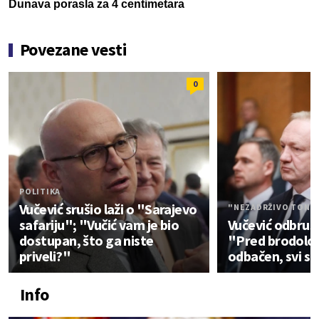
Dunava porasla za 4 centimetara
Povezane vesti
0
POLITIKA
Vučević srušio laži o "Sarajevo
"NEZADRŽIVO TONE 
safariju"; "Vučić vam je bio
Vučević odbrusi
dostupan, što ga niste
"Pred brodolo
priveli?"
odbačen, svi su
Info