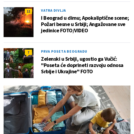
VATRA DIVLJA
11
I Beograd u dimu; Apokaliptične scene;
Požari besne u Srbiji; Angažovane sve
jedinice FOTO/VIDEO
PRVA POSETA BEOGRADU
7
Zelenski u Srbiji, ugostio ga Vučić:
"Poseta će doprineti razvoju odnosa
Srbije i Ukrajine" FOTO