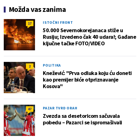
Možda vas zanima
ISTOČNI FRONT
17
50.000 Severnokorejanaca stiže u
Rusiju; Izvedeno čak 40 udara!; Gađane
ključne tačke FOTO/VIDEO
POLITIKA
2
Knežević: "Prva odluka koju ću doneti
kao premijer biće otpriznavanje
Kosova"
PAZAR TVRD ORAH
47
Zvezda sa desetoricom sačuvala
pobedu – Pazarci se ispromašivali