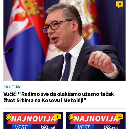
0
POLITIKA
Vučić: "Radimo sve da olakšamo užasno težak
život Srbima na Kosovu i Metohiji"
1
12