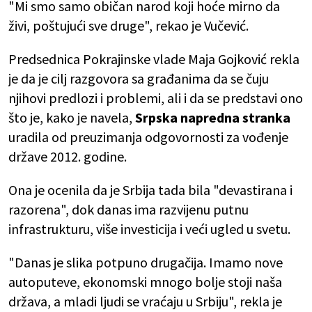
"Mi smo samo običan narod koji hoće mirno da
živi, poštujući sve druge", rekao je Vučević.
Predsednica Pokrajinske vlade Maja Gojković rekla
je da je cilj razgovora sa građanima da se čuju
njihovi predlozi i problemi, ali i da se predstavi ono
što je, kako je navela,
Srpska napredna stranka
uradila od preuzimanja odgovornosti za vođenje
države 2012. godine.
Ona je ocenila da je Srbija tada bila "devastirana i
razorena", dok danas ima razvijenu putnu
infrastrukturu, više investicija i veći ugled u svetu.
"Danas je slika potpuno drugačija. Imamo nove
autoputeve, ekonomski mnogo bolje stoji naša
država, a mladi ljudi se vraćaju u Srbiju", rekla je