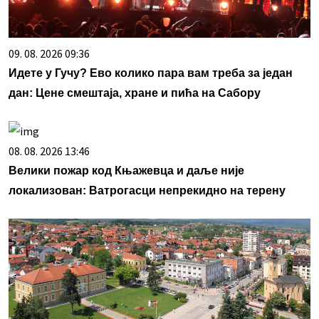
09. 08. 2026 09:36
Идете у Гучу? Ево колико пара вам треба за један
дан: Цене смештаја, хране и пића на Сабору
08. 08. 2026 13:46
Велики пожар код Књажевца и даље није
локализован: Ватрогасци непрекидно на терену