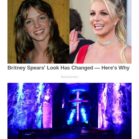
Britney Spears' Look Has Changed — Here's Why
Brainberries