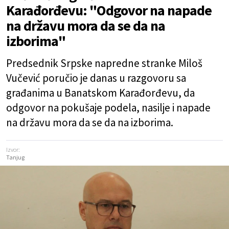
Karađorđevu: "Odgovor na napade
na državu mora da se da na
izborima"
Predsednik Srpske napredne stranke Miloš
Vučević poručio je danas u razgovoru sa
građanima u Banatskom Karađorđevu, da
odgovor na pokušaje podela, nasilje i napade
na državu mora da se da na izborima.
Izvor:
Tanjug