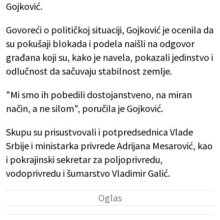
Gojković.
Govoreći o političkoj situaciji, Gojković je ocenila da
su pokušaji blokada i podela naišli na odgovor
građana koji su, kako je navela, pokazali jedinstvo i
odlučnost da sačuvaju stabilnost zemlje.
"Mi smo ih pobedili dostojanstveno, na miran
način, a ne silom", poručila je Gojković.
Skupu su prisustvovali i potpredsednica Vlade
Srbije i ministarka privrede Adrijana Mesarović, kao
i pokrajinski sekretar za poljoprivredu,
vodoprivredu i šumarstvo Vladimir Galić.