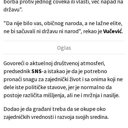
borba protiv jednog čoveka ili vlasti, već napad na
državu".
"Da nije bilo vas, običnog naroda, a ne lažne elite,
ne bi sačuvali ni državu ni narod", rekao je
Vučević
.
Govoreći o aktuelnoj društvenoj atmosferi,
predsednik
SNS
-a istakao je da je potrebno
pronaći snagu za zajednički život i sa onima koji ne
dele iste političke stavove, jer je normalno da
postoje različita mišljenja, ali ne i mržnja i nasilje.
Dodao je da građani treba da se okupe oko
zajedničkih vrednosti i razvoja svojih sredina.