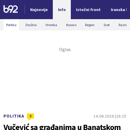
Najnovije
Info
Istočni front
Iranska kr
Nova vest
Politika
Društvo
Hronika
Kosovo
Region
Svet
Razno
POLITIKA
14.06.2026.
16:25
3
Vučević sa građanima u Banatskom